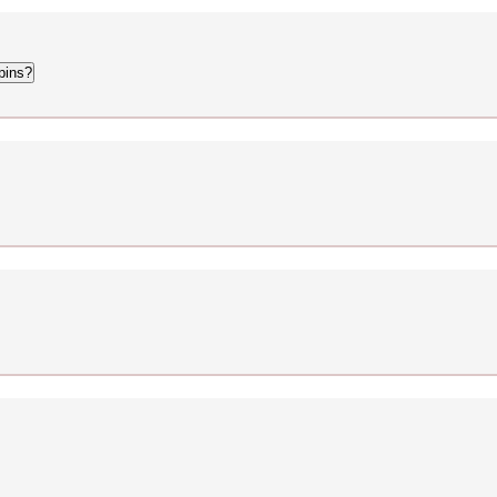
pins?