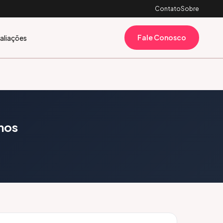
Contato
Sobre
Fale Conosco
aliações
imos