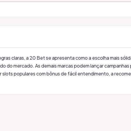
gras claras, a 20 Bet se apresenta como a escolha mais sólida 
cido do mercado. As demais marcas podem lançar campanhas 
r slots populares com bônus de fácil entendimento, a recom