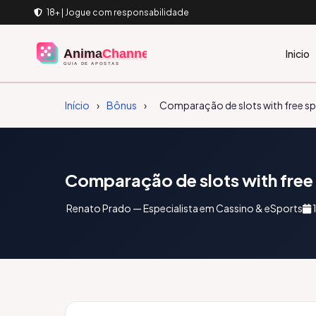
18+ | Jogue com responsabilidade
Inicio
Início
›
Bônus
›
Comparação de slots with free sp
Comparação de slots with free 
Renato Prado — Especialista em Cassino & eSports