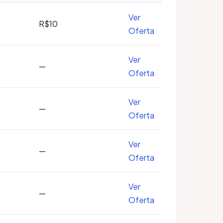
Ver
R$10
Oferta
Ver
—
Oferta
Ver
—
Oferta
Ver
—
Oferta
Ver
—
Oferta