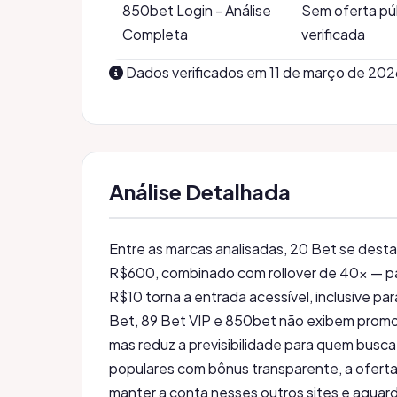
850bet Login - Análise
Sem oferta púb
Completa
verificada
Dados verificados em 11 de março de 202
Análise Detalhada
Entre as marcas analisadas, 20 Bet se dest
R$600, combinado com rollover de 40x — pad
R$10 torna a entrada acessível, inclusive p
Bet, 89 Bet VIP e 850bet não exibem promoç
mas reduz a previsibilidade para quem busca
populares com bônus transparente, a ofert
manter a conta nesses outros sites e aguard