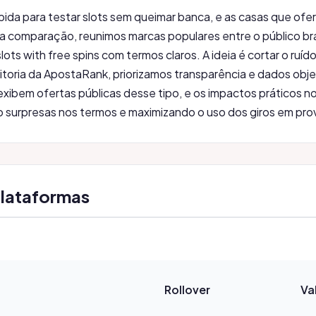
pida para testar slots sem queimar banca, e as casas que o
ta comparação, reunimos marcas populares entre o público b
s with free spins com termos claros. A ideia é cortar o ruído 
ditoria da ApostaRank, priorizamos transparência e dados ob
exibem ofertas públicas desse tipo, e os impactos práticos no
 surpresas nos termos e maximizando o uso dos giros em pro
lataformas
Rollover
Va