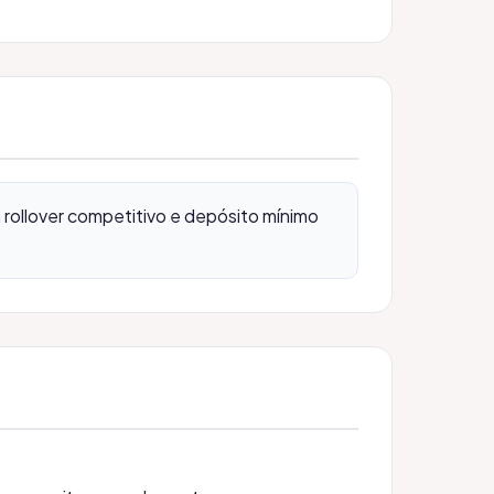
rollover competitivo e depósito mínimo