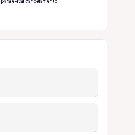
do para evitar cancelamento.