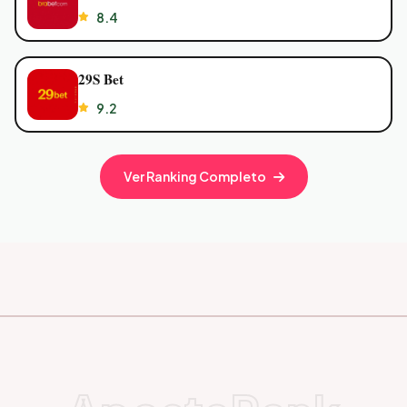
8.4
29S Bet
9.2
Ver Ranking Completo