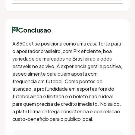
enxuta, mas suficiente para apostas pontuais.
se estender, mas o padrao observado ficou
Basta acessar a area de esportes e selecionar o
Quem busca variedade extrema pode considerar
abaixo da media do mercado. Para boleto e
Brasileirao na guia de ao vivo. As odds sao
casas multiesportes mais amplas.
transferencia, os prazos tendem a ser maiores,
atualizadas em tempo real e ha mercados
podendo chegar a 1 ou 2 dias uteis. Por isso, a
Conclusao
principais e alternativos, como gols, escanteios e
850bet incentiva o uso do Pix para retiradas.
handicaps. Para agilizar, a interface permite
A 850bet se posiciona como uma casa forte para
adicionar selecoes rapidamente ao bilhete. Isso e
o apostador brasileiro, com Pix eficiente, boa
util quando o jogo muda de ritmo e as odds
variedade de mercados no Brasileirao e odds
sofrem ajustes em janelas curtas.
estaveis no ao vivo. A experiencia geral e positiva,
especialmente para quem aposta com
frequencia em futebol. Como pontos de
atencao, a profundidade em esportes fora do
futebol ainda e limitada e o boleto nao e ideal
para quem precisa de credito imediato. No saldo,
a plataforma entrega consistencia e boa relacao
custo-beneficio para o publico local.