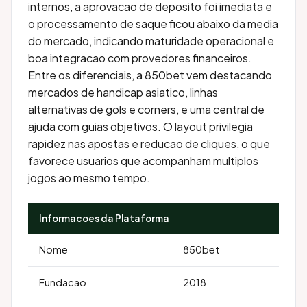
internos, a aprovacao de deposito foi imediata e
o processamento de saque ficou abaixo da media
do mercado, indicando maturidade operacional e
boa integracao com provedores financeiros.
Entre os diferenciais, a 850bet vem destacando
mercados de handicap asiatico, linhas
alternativas de gols e corners, e uma central de
ajuda com guias objetivos. O layout privilegia
rapidez nas apostas e reducao de cliques, o que
favorece usuarios que acompanham multiplos
jogos ao mesmo tempo.
Informacoes da Plataforma
Nome
850bet
Fundacao
2018