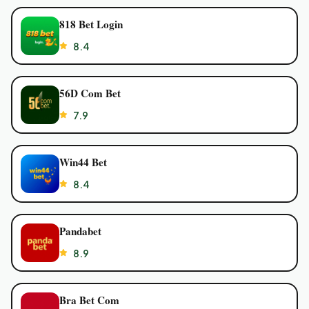
818 Bet Login
8.4
56D Com Bet
7.9
Win44 Bet
8.4
Pandabet
8.9
Bra Bet Com