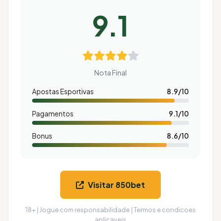
9.1
Nota Final
Apostas Esportivas
8.9/10
Pagamentos
9.1/10
Bonus
8.6/10
Visitar 850bet
18+ | Jogue com responsabilidade | Termos e condicoes
aplicaveis