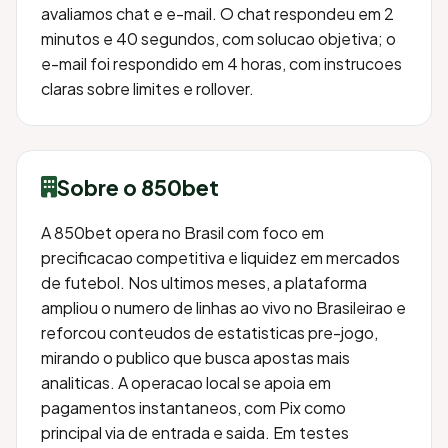
avaliamos chat e e-mail. O chat respondeu em 2
minutos e 40 segundos, com solucao objetiva; o
e-mail foi respondido em 4 horas, com instrucoes
claras sobre limites e rollover.
Sobre o 850bet
A 850bet opera no Brasil com foco em
precificacao competitiva e liquidez em mercados
de futebol. Nos ultimos meses, a plataforma
ampliou o numero de linhas ao vivo no Brasileirao e
reforcou conteudos de estatisticas pre-jogo,
mirando o publico que busca apostas mais
analiticas. A operacao local se apoia em
pagamentos instantaneos, com Pix como
principal via de entrada e saida. Em testes