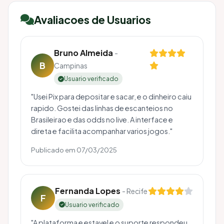
Avaliacoes de Usuarios
Bruno Almeida
-
B
Campinas
Usuario verificado
"Usei Pix para depositar e sacar, e o dinheiro caiu
rapido. Gostei das linhas de escanteios no
Brasileirao e das odds no live. A interface e
direta e facilita acompanhar varios jogos."
Publicado em 07/03/2025
Fernanda Lopes
- Recife
F
Usuario verificado
"A plataforma e estavel e o suporte respondeu