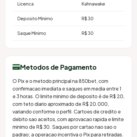
Licenca
Kahnawake
Deposito Minimo
R$ 30
Saque Minimo
R$ 30
Metodos de Pagamento
O Pix e o metodo principal na 850bet, com
confirmacao imediata e saques em media entre 1
e 3 horas. O limite minimo de deposito é de R$ 20,
com teto diario aproximado de R$ 20.000,
variando conforme o perfil. Cartoes de credito e
debito sao aceitos, com aprovacao rapida e limite
minimo de R$ 30. Saques por cartao nao sao o
padrao; a operacao incentiva o Pix para retiradas.