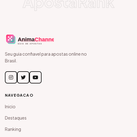
ApostaRank
Seu guia confiavel para apostas online no
Brasil.
NAVEGACAO
Inicio
Destaques
Ranking