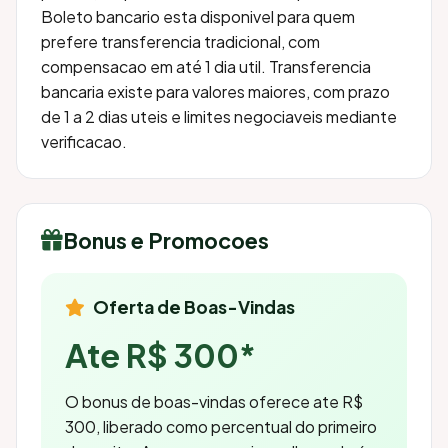
Boleto bancario esta disponivel para quem
prefere transferencia tradicional, com
compensacao em até 1 dia util. Transferencia
bancaria existe para valores maiores, com prazo
de 1 a 2 dias uteis e limites negociaveis mediante
verificacao.
Bonus e Promocoes
Oferta de Boas-Vindas
Ate R$ 300*
O bonus de boas-vindas oferece ate R$
300, liberado como percentual do primeiro