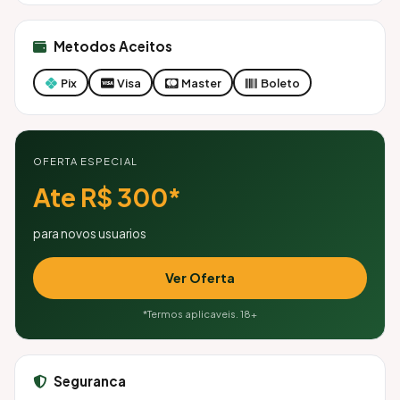
Metodos Aceitos
Pix
Visa
Master
Boleto
OFERTA ESPECIAL
Ate R$ 300*
para novos usuarios
Ver Oferta
*Termos aplicaveis. 18+
Seguranca