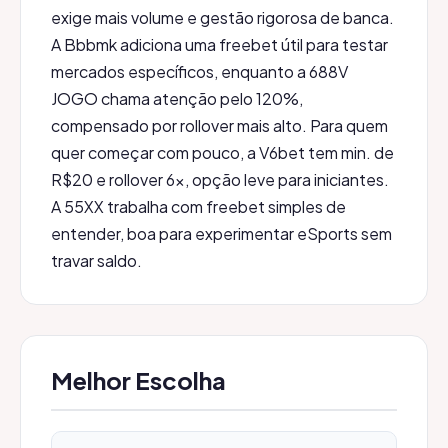
exige mais volume e gestão rigorosa de banca.
A Bbbmk adiciona uma freebet útil para testar
mercados específicos, enquanto a 688V
JOGO chama atenção pelo 120%,
compensado por rollover mais alto. Para quem
quer começar com pouco, a V6bet tem min. de
R$20 e rollover 6x, opção leve para iniciantes.
A 55XX trabalha com freebet simples de
entender, boa para experimentar eSports sem
travar saldo.
Melhor Escolha