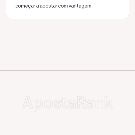
começar a apostar com vantagem.
ApostaRank