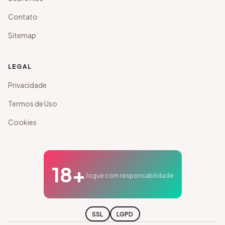
Contato
Sitemap
LEGAL
Privacidade
Termos de Uso
Cookies
18+
Jogue com responsabilidade
SSL
LGPD