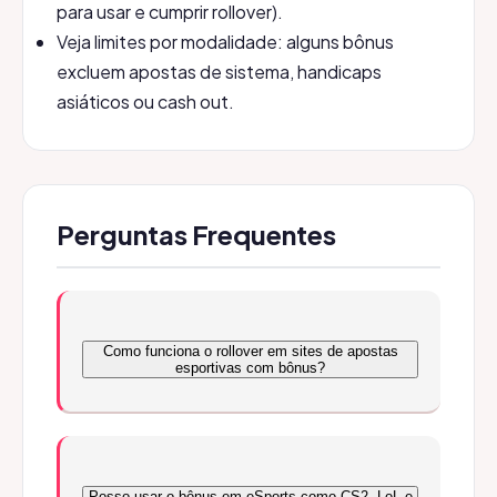
para usar e cumprir rollover).
Veja limites por modalidade: alguns bônus
excluem apostas de sistema, handicaps
asiáticos ou cash out.
Perguntas Frequentes
Como funciona o rollover em sites de apostas
esportivas com bônus?
Posso usar o bônus em eSports como CS2, LoL e