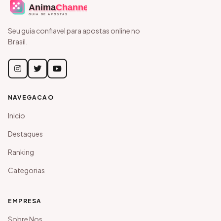
Seu guia confiavel para apostas online no
Brasil.
NAVEGACAO
Inicio
Destaques
Ranking
Categorias
EMPRESA
Sobre Nos