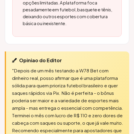
opções limitadas. A plataforma foca
pesadamente em futebol, basquete e tênis,
deixando outros esportes com cobertura
básica ou inexistente.
Opiniao do Editor
"Depois de um mês testando a W78 Bet com
dinheiro real, posso afirmar que é uma plataforma
sólida para quem prioriza futebol brasileiro e quer
saques rápidos via Pix. Não é perfeita - o bônus
poderia ser maior e a variedade de esportes mais
ampla - mas entrega o essencial com competência.
Terminei o mês com lucro de R$ 110 e zero dores de
cabeça com saques ou suporte, o que já vale muito.
Recomendo especialmente para apostadores que