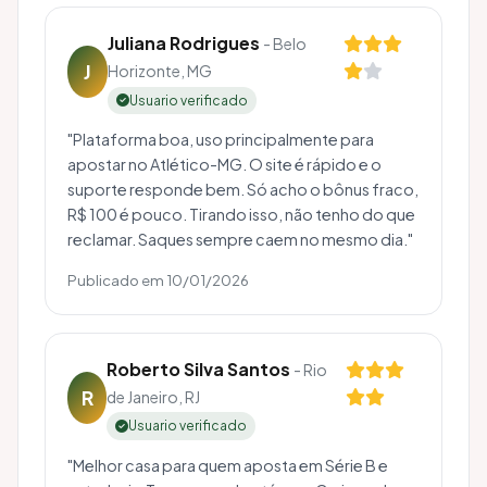
Juliana Rodrigues
- Belo
J
Horizonte, MG
Usuario verificado
"Plataforma boa, uso principalmente para
apostar no Atlético-MG. O site é rápido e o
suporte responde bem. Só acho o bônus fraco,
R$ 100 é pouco. Tirando isso, não tenho do que
reclamar. Saques sempre caem no mesmo dia."
Publicado em 10/01/2026
Roberto Silva Santos
- Rio
R
de Janeiro, RJ
Usuario verificado
"Melhor casa para quem aposta em Série B e