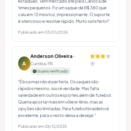
estaduais. Tem mercado até para Carioca de
times pequenos. Fiz um saque de R$ 380 que
caiu em 12 minutos, impressionante. O suporte
é atencioso e resolve rápido. Muito satisfeito!"
Publicado em 03/01/2026
Anderson Oliveira
-
A
Curitiba, PR
Usuario verificado
"É boa mas não é perfeita. Os saques são
rápidos mesmo, isso é verdade. Mas falta
variedade em outros esportes além de futebol.
Queria apostar mais em vôlei e tênis, mas as
opções são limitadas. Para futebol brasileiro é
excelente, para o resto deixa a desejar."
Publicado em 28/12/2025