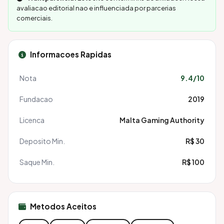
avaliacao editorial nao e influenciada por parcerias
comerciais.
Informacoes Rapidas
Nota
9.4/10
Fundacao
2019
Licenca
Malta Gaming Authority
Deposito Min.
R$ 30
Saque Min.
R$ 100
Metodos Aceitos