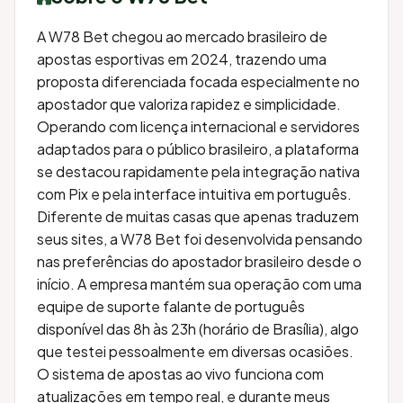
A W78 Bet chegou ao mercado brasileiro de
apostas esportivas em 2024, trazendo uma
proposta diferenciada focada especialmente no
apostador que valoriza rapidez e simplicidade.
Operando com licença internacional e servidores
adaptados para o público brasileiro, a plataforma
se destacou rapidamente pela integração nativa
com Pix e pela interface intuitiva em português.
Diferente de muitas casas que apenas traduzem
seus sites, a W78 Bet foi desenvolvida pensando
nas preferências do apostador brasileiro desde o
início. A empresa mantém sua operação com uma
equipe de suporte falante de português
disponível das 8h às 23h (horário de Brasília), algo
que testei pessoalmente em diversas ocasiões.
O sistema de apostas ao vivo funciona com
atualizações em tempo real, e durante meus