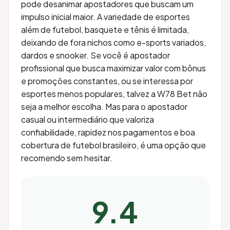
pode desanimar apostadores que buscam um
impulso inicial maior. A variedade de esportes
além de futebol, basquete e tênis é limitada,
deixando de fora nichos como e-sports variados,
dardos e snooker. Se você é apostador
profissional que busca maximizar valor com bônus
e promoções constantes, ou se interessa por
esportes menos populares, talvez a W78 Bet não
seja a melhor escolha. Mas para o apostador
casual ou intermediário que valoriza
confiabilidade, rapidez nos pagamentos e boa
cobertura de futebol brasileiro, é uma opção que
recomendo sem hesitar.
9.4