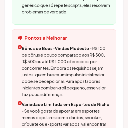
genérico que só repete scripts, eles resolvem
problemas de verdade.
Pontos a Melhorar
Bônus de Boas-Vindas Modesto
- R$ 100
de bônus é pouco comparado aos R$ 300,
R$ 500 ou até R$ 1.000 oferecidos por
concorrentes. Embora os requisitos sejam
justos, quem busca um impulso inicial maior
pode se decepcionar. Para apostadores
iniciantes com bankroll pequeno, esse valor
faz pouca diferença.
Variedade Limitada em Esportes de Nicho
- Se você gosta de apostar em esportes
menos populares como dardos, snooker,
críquete ou e-sports variados, vai encontrar