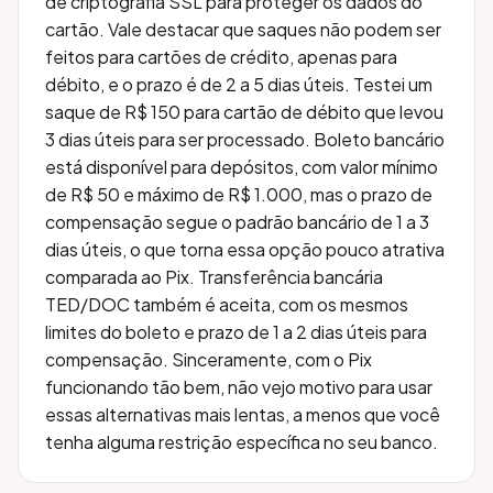
de criptografia SSL para proteger os dados do
cartão. Vale destacar que saques não podem ser
feitos para cartões de crédito, apenas para
débito, e o prazo é de 2 a 5 dias úteis. Testei um
saque de R$ 150 para cartão de débito que levou
3 dias úteis para ser processado. Boleto bancário
está disponível para depósitos, com valor mínimo
de R$ 50 e máximo de R$ 1.000, mas o prazo de
compensação segue o padrão bancário de 1 a 3
dias úteis, o que torna essa opção pouco atrativa
comparada ao Pix. Transferência bancária
TED/DOC também é aceita, com os mesmos
limites do boleto e prazo de 1 a 2 dias úteis para
compensação. Sinceramente, com o Pix
funcionando tão bem, não vejo motivo para usar
essas alternativas mais lentas, a menos que você
tenha alguma restrição específica no seu banco.