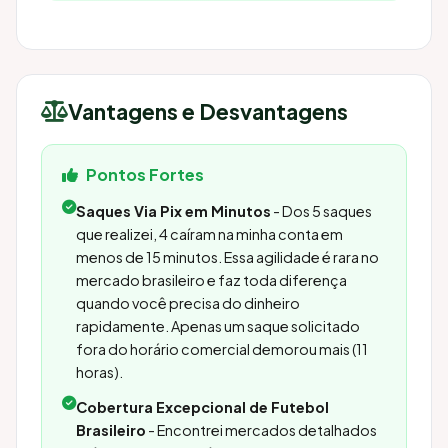
Vantagens e Desvantagens
Pontos Fortes
Saques Via Pix em Minutos
- Dos 5 saques
que realizei, 4 caíram na minha conta em
menos de 15 minutos. Essa agilidade é rara no
mercado brasileiro e faz toda diferença
quando você precisa do dinheiro
rapidamente. Apenas um saque solicitado
fora do horário comercial demorou mais (11
horas).
Cobertura Excepcional de Futebol
Brasileiro
- Encontrei mercados detalhados