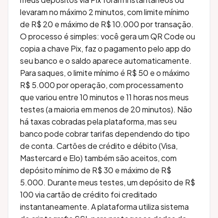
levaram no máximo 2 minutos, com limite mínimo
de R$ 20 e máximo de R$ 10.000 por transação.
O processo é simples: você gera um QR Code ou
copia a chave Pix, faz o pagamento pelo app do
seu banco e o saldo aparece automaticamente.
Para saques, o limite mínimo é R$ 50 e o máximo
R$ 5.000 por operação, com processamento
que variou entre 10 minutos e 11 horas nos meus
testes (a maioria em menos de 20 minutos). Não
há taxas cobradas pela plataforma, mas seu
banco pode cobrar tarifas dependendo do tipo
de conta. Cartões de crédito e débito (Visa,
Mastercard e Elo) também são aceitos, com
depósito mínimo de R$ 30 e máximo de R$
5.000. Durante meus testes, um depósito de R$
100 via cartão de crédito foi creditado
instantaneamente. A plataforma utiliza sistema