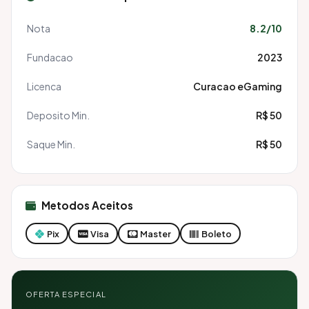
Nota
8.2/10
Fundacao
2023
Licenca
Curacao eGaming
Deposito Min.
R$ 50
Saque Min.
R$ 50
Metodos Aceitos
Pix
Visa
Master
Boleto
OFERTA ESPECIAL