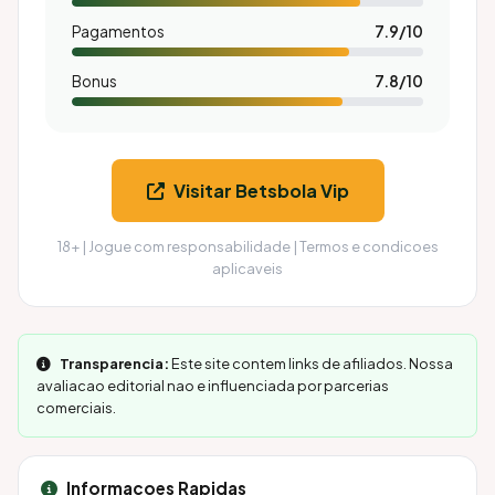
Pagamentos
7.9/10
Bonus
7.8/10
Visitar Betsbola Vip
18+ | Jogue com responsabilidade | Termos e condicoes
aplicaveis
Transparencia:
Este site contem links de afiliados. Nossa
avaliacao editorial nao e influenciada por parcerias
comerciais.
Informacoes Rapidas