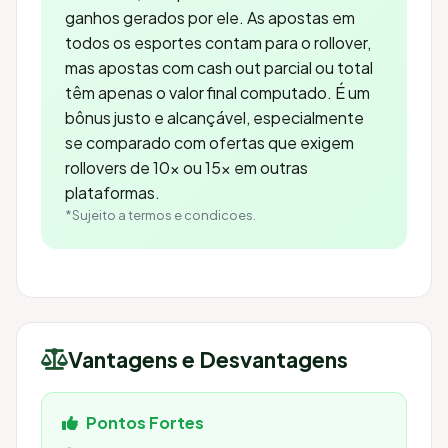
ganhos gerados por ele. As apostas em
todos os esportes contam para o rollover,
mas apostas com cash out parcial ou total
têm apenas o valor final computado. É um
bônus justo e alcançável, especialmente
se comparado com ofertas que exigem
rollovers de 10x ou 15x em outras
plataformas.
*Sujeito a termos e condicoes.
Vantagens e Desvantagens
Pontos Fortes