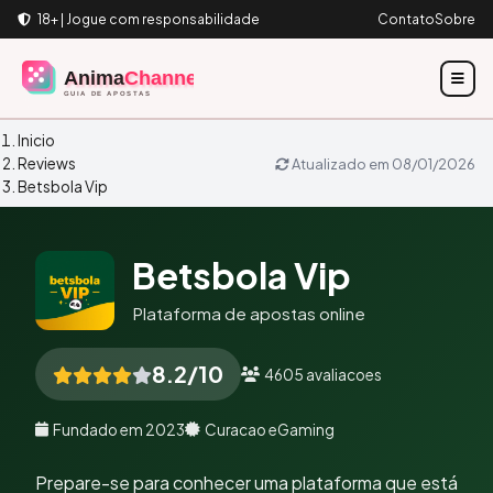
18+ | Jogue com responsabilidade
Contato
Sobre
Inicio
Reviews
Atualizado em 08/01/2026
Betsbola Vip
Betsbola Vip
Plataforma de apostas online
8.2/10
4605 avaliacoes
Fundado em 2023
Curacao eGaming
Prepare-se para conhecer uma plataforma que está