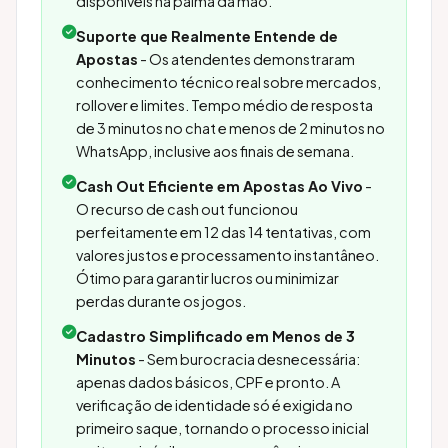
disponíveis na palma da mão.
Suporte que Realmente Entende de
Apostas
- Os atendentes demonstraram
conhecimento técnico real sobre mercados,
rollover e limites. Tempo médio de resposta
de 3 minutos no chat e menos de 2 minutos no
WhatsApp, inclusive aos finais de semana.
Cash Out Eficiente em Apostas Ao Vivo
-
O recurso de cash out funcionou
perfeitamente em 12 das 14 tentativas, com
valores justos e processamento instantâneo.
Ótimo para garantir lucros ou minimizar
perdas durante os jogos.
Cadastro Simplificado em Menos de 3
Minutos
- Sem burocracia desnecessária:
apenas dados básicos, CPF e pronto. A
verificação de identidade só é exigida no
primeiro saque, tornando o processo inicial