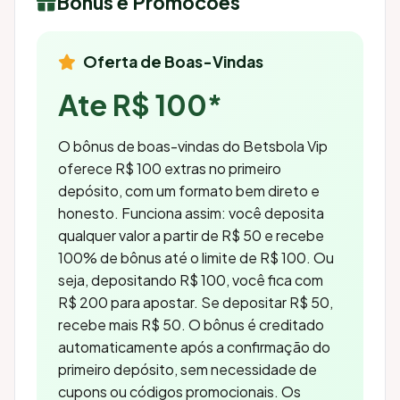
Bonus e Promocoes
Oferta de Boas-Vindas
Ate R$ 100*
O bônus de boas-vindas do Betsbola Vip
oferece R$ 100 extras no primeiro
depósito, com um formato bem direto e
honesto. Funciona assim: você deposita
qualquer valor a partir de R$ 50 e recebe
100% de bônus até o limite de R$ 100. Ou
seja, depositando R$ 100, você fica com
R$ 200 para apostar. Se depositar R$ 50,
recebe mais R$ 50. O bônus é creditado
automaticamente após a confirmação do
primeiro depósito, sem necessidade de
cupons ou códigos promocionais. Os