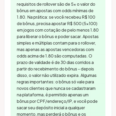
requisitos de rollover são de 5x o valor do
bônus em apostas com odds mínimas de
1.80. Na prática: se você recebeu R$ 100
de bônus, precisa apostar R$ 500 (5x100)
em jogos com cotação de pelo menos 1.80
para liberar o bônus e poder sacar. Apostas
simples e múltiplas contam para o rollover,
mas apenas as apostas vencedoras com
odds acima de 1.80 são computadas. O
prazo de validade é de 30 dias corridos a
partir do recebimento do bônus - depois
disso, o valor não utilizado expira. Algumas
regras importantes: o bônus só vale para
novos clientes que nunca se cadastraram
na plataforma, é permitido apenas um
bônus por CPF/endereço/IP, e você pode
sacar seu depósito inicial a qualquer
momento, mas perderá o bônus e os