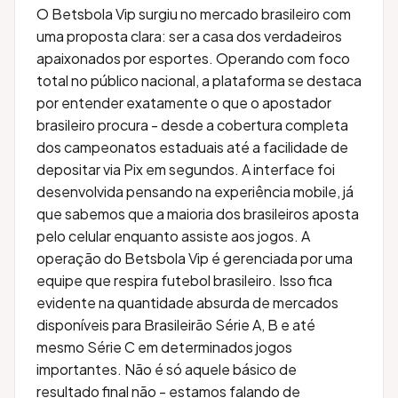
O Betsbola Vip surgiu no mercado brasileiro com
uma proposta clara: ser a casa dos verdadeiros
apaixonados por esportes. Operando com foco
total no público nacional, a plataforma se destaca
por entender exatamente o que o apostador
brasileiro procura - desde a cobertura completa
dos campeonatos estaduais até a facilidade de
depositar via Pix em segundos. A interface foi
desenvolvida pensando na experiência mobile, já
que sabemos que a maioria dos brasileiros aposta
pelo celular enquanto assiste aos jogos. A
operação do Betsbola Vip é gerenciada por uma
equipe que respira futebol brasileiro. Isso fica
evidente na quantidade absurda de mercados
disponíveis para Brasileirão Série A, B e até
mesmo Série C em determinados jogos
importantes. Não é só aquele básico de
resultado final não - estamos falando de