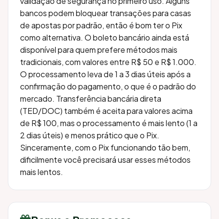
validação de segurança no primeiro uso. Alguns
bancos podem bloquear transações para casas
de apostas por padrão, então é bom ter o Pix
como alternativa. O boleto bancário ainda está
disponível para quem prefere métodos mais
tradicionais, com valores entre R$ 50 e R$ 1.000.
O processamento leva de 1 a 3 dias úteis após a
confirmação do pagamento, o que é o padrão do
mercado. Transferência bancária direta
(TED/DOC) também é aceita para valores acima
de R$ 100, mas o processamento é mais lento (1 a
2 dias úteis) e menos prático que o Pix.
Sinceramente, com o Pix funcionando tão bem,
dificilmente você precisará usar esses métodos
mais lentos.