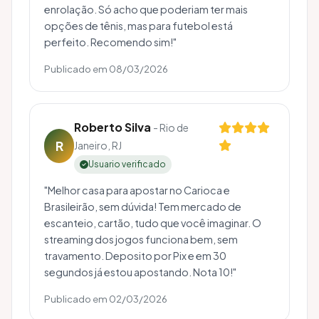
enrolação. Só acho que poderiam ter mais
opções de tênis, mas para futebol está
perfeito. Recomendo sim!"
Publicado em 08/03/2026
Roberto Silva
- Rio de
R
Janeiro, RJ
Usuario verificado
"Melhor casa para apostar no Carioca e
Brasileirão, sem dúvida! Tem mercado de
escanteio, cartão, tudo que você imaginar. O
streaming dos jogos funciona bem, sem
travamento. Deposito por Pix e em 30
segundos já estou apostando. Nota 10!"
Publicado em 02/03/2026