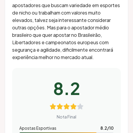
apostadores que buscam variedade em esportes
de nicho ou trabalham com valores muito
elevados, talvez seja interessante considerar
outras opções. Mas para o apostador médio
brasileiro que quer apostar no Brasileirão,
Libertadores e campeonatos europeus com
segurança e agilidade, dificilmente encontrará
experiência melhor no mercado atual.
8.2
Nota Final
Apostas Esportivas
8.2/10