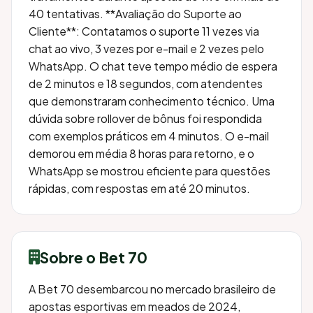
40 tentativas. **Avaliação do Suporte ao
Cliente**: Contatamos o suporte 11 vezes via
chat ao vivo, 3 vezes por e-mail e 2 vezes pelo
WhatsApp. O chat teve tempo médio de espera
de 2 minutos e 18 segundos, com atendentes
que demonstraram conhecimento técnico. Uma
dúvida sobre rollover de bônus foi respondida
com exemplos práticos em 4 minutos. O e-mail
demorou em média 8 horas para retorno, e o
WhatsApp se mostrou eficiente para questões
rápidas, com respostas em até 20 minutos.
Sobre o Bet 70
A Bet 70 desembarcou no mercado brasileiro de
apostas esportivas em meados de 2024,