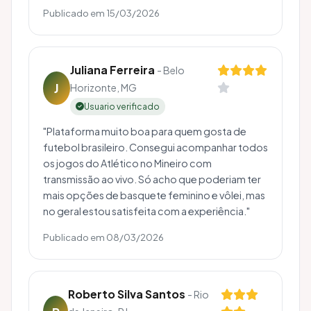
Publicado em 15/03/2026
Juliana Ferreira
- Belo
J
Horizonte, MG
Usuario verificado
"Plataforma muito boa para quem gosta de
futebol brasileiro. Consegui acompanhar todos
os jogos do Atlético no Mineiro com
transmissão ao vivo. Só acho que poderiam ter
mais opções de basquete feminino e vôlei, mas
no geral estou satisfeita com a experiência."
Publicado em 08/03/2026
Roberto Silva Santos
- Rio