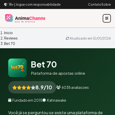
18+ | Jogue com responsabilidade
Contato
Sobre
Inicio
Reviews
Atualizado em 12/01/2026
Bet 70
Bet 70
Plataforma de apostas online
8.9/10
6038 avaliacoes
Fundado em 2015
Kahnawake
Você já se perguntou se existe uma plataforma de