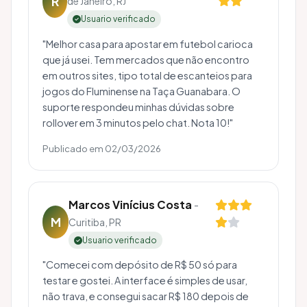
R
de Janeiro, RJ
Usuario verificado
"Melhor casa para apostar em futebol carioca
que já usei. Tem mercados que não encontro
em outros sites, tipo total de escanteios para
jogos do Fluminense na Taça Guanabara. O
suporte respondeu minhas dúvidas sobre
rollover em 3 minutos pelo chat. Nota 10!"
Publicado em 02/03/2026
Marcos Vinícius Costa
-
M
Curitiba, PR
Usuario verificado
"Comecei com depósito de R$ 50 só para
testar e gostei. A interface é simples de usar,
não trava, e consegui sacar R$ 180 depois de