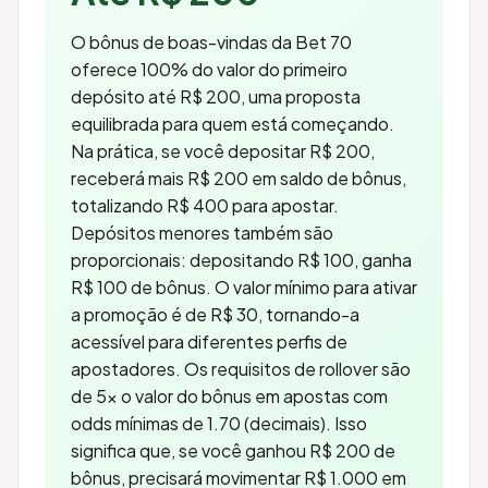
O bônus de boas-vindas da Bet 70
oferece 100% do valor do primeiro
depósito até R$ 200, uma proposta
equilibrada para quem está começando.
Na prática, se você depositar R$ 200,
receberá mais R$ 200 em saldo de bônus,
totalizando R$ 400 para apostar.
Depósitos menores também são
proporcionais: depositando R$ 100, ganha
R$ 100 de bônus. O valor mínimo para ativar
a promoção é de R$ 30, tornando-a
acessível para diferentes perfis de
apostadores. Os requisitos de rollover são
de 5x o valor do bônus em apostas com
odds mínimas de 1.70 (decimais). Isso
significa que, se você ganhou R$ 200 de
bônus, precisará movimentar R$ 1.000 em