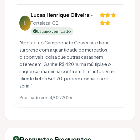
Lucas Henrique Oliveira
-
L
Fortaleza, CE
Usuario verificado
"Apostei no Campeonato Cearense e fiquei
surpreso com a quantidade de mercados
disponíveis, coisa que outras casas nem
oferecem. Ganhei R$ 420 numa múltipla e o
saque caiu na minha conta em 11 minutos. Virei
cliente fiel da Bet 70, podem confiar que é
séria."
Publicado em 14/02/2026
Perguntas Frequentes