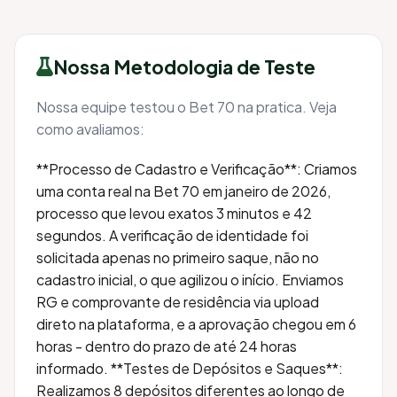
Nossa Metodologia de Teste
Nossa equipe testou o Bet 70 na pratica. Veja
como avaliamos:
**Processo de Cadastro e Verificação**: Criamos
uma conta real na Bet 70 em janeiro de 2026,
processo que levou exatos 3 minutos e 42
segundos. A verificação de identidade foi
solicitada apenas no primeiro saque, não no
cadastro inicial, o que agilizou o início. Enviamos
RG e comprovante de residência via upload
direto na plataforma, e a aprovação chegou em 6
horas - dentro do prazo de até 24 horas
informado. **Testes de Depósitos e Saques**:
Realizamos 8 depósitos diferentes ao longo de