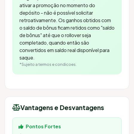
ativar a promoção no momento do
depósito - não é possível solicitar
retroativamente. Os ganhos obtidos com
o saldo de bônus ficam retidos como "saldo
de bônus" até que o rollover seja
completado, quando então são
convertidos em saldo real disponível para
saque.
*Sujeito a termos e condicoes.
Vantagens e Desvantagens
Pontos Fortes