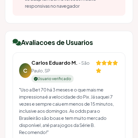
responsivas no navegador
Avaliacoes de Usuarios
Carlos Eduardo M.
- São
C
Paulo, SP
Usuario verificado
"Uso a Bet 70 há 3 meses e o que mais me
impressiona é a velocidade do Pix. Já saquei 7
vezes e sempre caiu em menos de 15 minutos,
inclusive aos domingos. As odds para o
Brasileirão são boas e tem muito mercado
disponível, até para jogos da Série B.
Recomendo!"