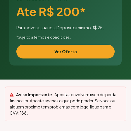
Ate R$ 200*
Para novos usuarios. Deposito minimo R$ 25.
*Sujeito a termos e condicoes.
Ver Oferta
Aviso Importante:
Apostas envolvem risco de perda
financeira. Aposte apenas o que pode perder. Se voce ou
alguem proximo tem problemas com jogo, ligue para o
CVV: 188.