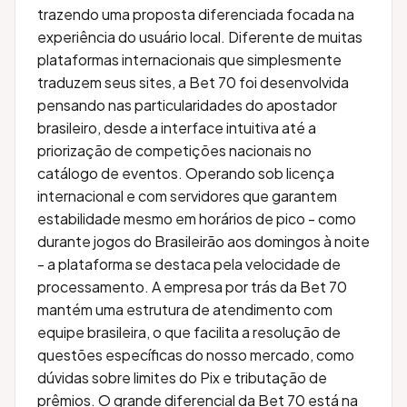
trazendo uma proposta diferenciada focada na
experiência do usuário local. Diferente de muitas
plataformas internacionais que simplesmente
traduzem seus sites, a Bet 70 foi desenvolvida
pensando nas particularidades do apostador
brasileiro, desde a interface intuitiva até a
priorização de competições nacionais no
catálogo de eventos. Operando sob licença
internacional e com servidores que garantem
estabilidade mesmo em horários de pico - como
durante jogos do Brasileirão aos domingos à noite
- a plataforma se destaca pela velocidade de
processamento. A empresa por trás da Bet 70
mantém uma estrutura de atendimento com
equipe brasileira, o que facilita a resolução de
questões específicas do nosso mercado, como
dúvidas sobre limites do Pix e tributação de
prêmios. O grande diferencial da Bet 70 está na