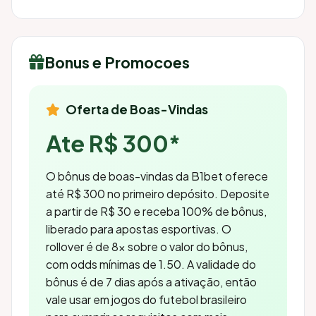
Bonus e Promocoes
Oferta de Boas-Vindas
Ate R$ 300*
O bônus de boas-vindas da B1bet oferece
até R$ 300 no primeiro depósito. Deposite
a partir de R$ 30 e receba 100% de bônus,
liberado para apostas esportivas. O
rollover é de 8x sobre o valor do bônus,
com odds mínimas de 1.50. A validade do
bônus é de 7 dias após a ativação, então
vale usar em jogos do futebol brasileiro