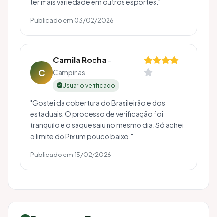
ter mais variedade em outros esportes."
Publicado em 03/02/2026
Camila Rocha
-
C
Campinas
Usuario verificado
"Gostei da cobertura do Brasileirão e dos
estaduais. O processo de verificação foi
tranquilo e o saque saiu no mesmo dia. Só achei
o limite do Pix um pouco baixo."
Publicado em 15/02/2026