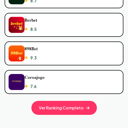
8.7
Brrbet
8.5
898Bet
9.3
Coroajogo
7.6
Ver Ranking Completo