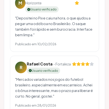
M
Horizonte
Usuario verificado
"Depositei no Pix e caiu na hora, o que ajudou a
pegar uma odd boa no Brasileirão. O saque
também foi rápido e sem burocracia. Interface
bem limpa."
Publicado em 10/02/2026
Rafael Costa
- Fortaleza
R
Usuario verificado
"Mercados variados nos jogos do futebol
brasileiro, especialmente em escanteios. Achei
o bônus interessante, mas o prazo para liberar é
curto. No geral, gostei."
Publicado em 28/01/2026