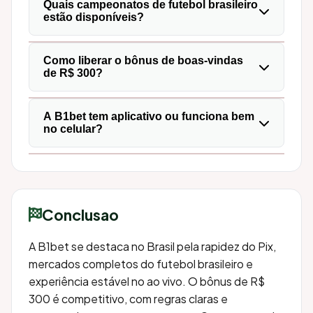
Quais campeonatos de futebol brasileiro
Depósitos são confirmados em segundos,
estão disponíveis?
permitindo apostar imediatamente em jogos do
futebol brasileiro ou internacionais. Para saque, o
A B1bet cobre o Brasileirão Série A e B, Copa do
Como liberar o bônus de boas-vindas
prazo médio fica em até 2 horas, dependendo da
Brasil e principais estaduais como Paulista,
de R$ 300?
análise interna. Os limites por transação são
Carioca e Mineiro. Há mercados de resultado,
exibidos antes da confirmação, o que facilita o
gols, cartões e escanteios. Os jogos ao vivo
Ao depositar a partir de R$ 30, o bônus de 100%
planejamento.
A B1bet tem aplicativo ou funciona bem
recebem atualização rápida de odds, o que atrai
é liberado até o limite de R$ 300. É necessário
no celular?
quem gosta de entradas durante a partida. Isso
cumprir o rollover de 8x com odds mínimas de
dá flexibilidade para diferentes estilos de aposta.
1.50. O prazo de validade é de 7 dias. O
A plataforma é totalmente responsiva e roda bem
acompanhamento do progresso aparece no
no navegador do celular. O menu é leve e as
painel de bônus, indicando exatamente quanto
apostas podem ser feitas com poucos cliques.
falta para liberar o saldo.
Conclusao
Embora não exista um app dedicado, a versão
mobile entrega boa estabilidade, inclusive no ao
A B1bet se destaca no Brasil pela rapidez do Pix,
vivo. Isso facilita apostar em jogos do Brasileirão
mercados completos do futebol brasileiro e
sem depender do computador.
experiência estável no ao vivo. O bônus de R$
300 é competitivo, com regras claras e