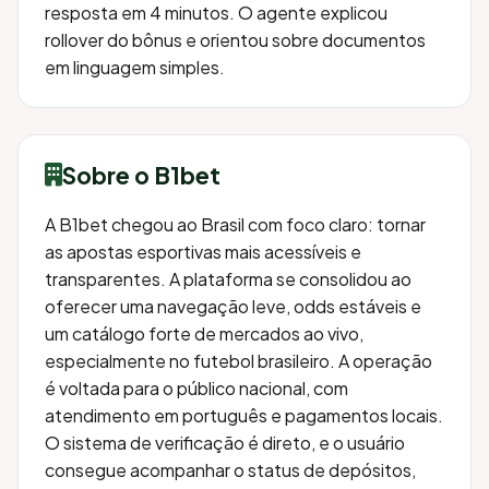
resposta em 4 minutos. O agente explicou
rollover do bônus e orientou sobre documentos
em linguagem simples.
Sobre o B1bet
A B1bet chegou ao Brasil com foco claro: tornar
as apostas esportivas mais acessíveis e
transparentes. A plataforma se consolidou ao
oferecer uma navegação leve, odds estáveis e
um catálogo forte de mercados ao vivo,
especialmente no futebol brasileiro. A operação
é voltada para o público nacional, com
atendimento em português e pagamentos locais.
O sistema de verificação é direto, e o usuário
consegue acompanhar o status de depósitos,