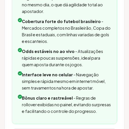
no mesmo dia, o que dá agilidade total ao
apostador.
Cobertura forte do futebol brasileiro
-
Mercados completos no Brasileirão, Copa do
Brasil e estaduais, com linhas variadas de gols
e escanteios.
Odds estáveis no ao vivo
- Atualizações
rápidas e poucas suspensões, ideal para
quem aposta durante os jogos.
Interface leve no celular
- Navegação
simples e rápida mesmo em internet móvel,
sem travamentos na hora de apostar.
Bônus claro e rastreável
- Regras de
rollover exibidas no painel, evitando surpresas
e facilitando o controle do progresso.