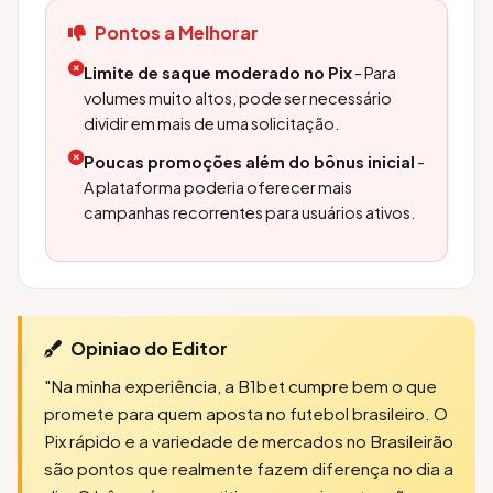
Pontos a Melhorar
Limite de saque moderado no Pix
- Para
volumes muito altos, pode ser necessário
dividir em mais de uma solicitação.
Poucas promoções além do bônus inicial
-
A plataforma poderia oferecer mais
campanhas recorrentes para usuários ativos.
Opiniao do Editor
"Na minha experiência, a B1bet cumpre bem o que
promete para quem aposta no futebol brasileiro. O
Pix rápido e a variedade de mercados no Brasileirão
são pontos que realmente fazem diferença no dia a