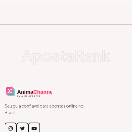
ApostaRank
Seu guia confiavel para apostas online no
Brasil.