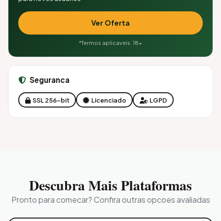
Ver Oferta
*Termos aplicaveis. 18+
Seguranca
SSL 256-bit
Licenciado
LGPD
Descubra Mais Plataformas
Pronto para comecar? Confira outras opcoes avaliadas