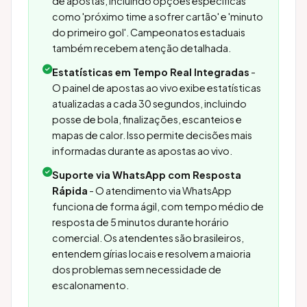
de apostas, incluindo opções específicas
como 'próximo time a sofrer cartão' e 'minuto
do primeiro gol'. Campeonatos estaduais
também recebem atenção detalhada.
Estatísticas em Tempo Real Integradas
-
O painel de apostas ao vivo exibe estatísticas
atualizadas a cada 30 segundos, incluindo
posse de bola, finalizações, escanteios e
mapas de calor. Isso permite decisões mais
informadas durante as apostas ao vivo.
Suporte via WhatsApp com Resposta
Rápida
- O atendimento via WhatsApp
funciona de forma ágil, com tempo médio de
resposta de 5 minutos durante horário
comercial. Os atendentes são brasileiros,
entendem gírias locais e resolvem a maioria
dos problemas sem necessidade de
escalonamento.