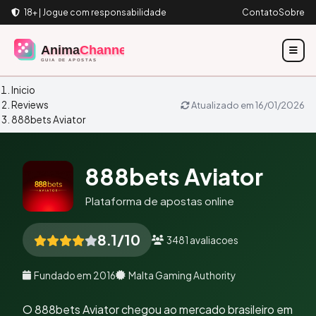
18+ | Jogue com responsabilidade
Contato
Sobre
Inicio
Reviews
Atualizado em 16/01/2026
888bets Aviator
888bets Aviator
Plataforma de apostas online
8.1/10
3481 avaliacoes
Fundado em 2016
Malta Gaming Authority
O 888bets Aviator chegou ao mercado brasileiro em