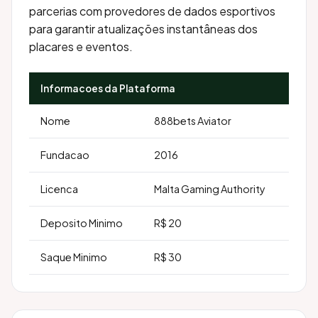
parcerias com provedores de dados esportivos
para garantir atualizações instantâneas dos
placares e eventos.
Informacoes da Plataforma
Nome
888bets Aviator
Fundacao
2016
Licenca
Malta Gaming Authority
Deposito Minimo
R$ 20
Saque Minimo
R$ 30