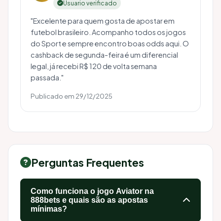
Usuario verificado
"Excelente para quem gosta de apostar em
futebol brasileiro. Acompanho todos os jogos
do Sport e sempre encontro boas odds aqui. O
cashback de segunda-feira é um diferencial
legal, já recebi R$ 120 de volta semana
passada."
Publicado em 29/12/2025
Perguntas Frequentes
Como funciona o jogo Aviator na
888bets e quais são as apostas
mínimas?