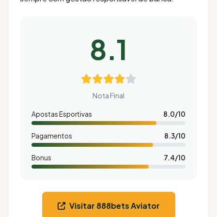
8.1
Nota Final
Apostas Esportivas
8.0/10
Pagamentos
8.3/10
Bonus
7.4/10
Visitar 888bets Aviator