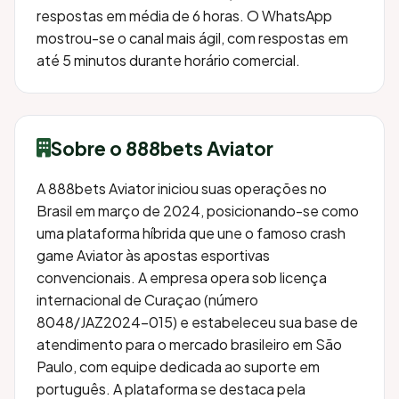
respostas em média de 6 horas. O WhatsApp
mostrou-se o canal mais ágil, com respostas em
até 5 minutos durante horário comercial.
Sobre o 888bets Aviator
A 888bets Aviator iniciou suas operações no
Brasil em março de 2024, posicionando-se como
uma plataforma híbrida que une o famoso crash
game Aviator às apostas esportivas
convencionais. A empresa opera sob licença
internacional de Curaçao (número
8048/JAZ2024-015) e estabeleceu sua base de
atendimento para o mercado brasileiro em São
Paulo, com equipe dedicada ao suporte em
português. A plataforma se destaca pela