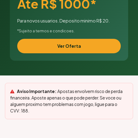
Ate R$ 1000*
Para novos usuarios. Deposito minimo R$ 20.
*Sujeito a termos e condicoes.
Ver Oferta
Aviso Importante:
Apostas envolvem risco de perda
financeira. Aposte apenas o que pode perder. Se voce ou
alguem proximo tem problemas com jogo, ligue para o
CVV: 188.