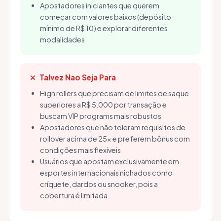
Apostadores iniciantes que querem
começar com valores baixos (depósito
mínimo de R$ 10) e explorar diferentes
modalidades
Talvez Nao Seja Para
High rollers que precisam de limites de saque
superiores a R$ 5.000 por transação e
buscam VIP programs mais robustos
Apostadores que não toleram requisitos de
rollover acima de 25x e preferem bônus com
condições mais flexíveis
Usuários que apostam exclusivamente em
esportes internacionais nichados como
críquete, dardos ou snooker, pois a
cobertura é limitada