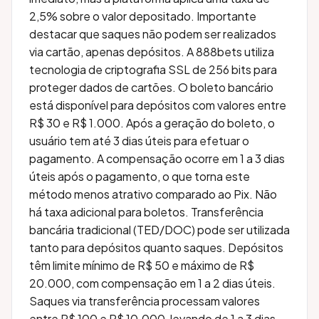
2,5% sobre o valor depositado. Importante
destacar que saques não podem ser realizados
via cartão, apenas depósitos. A 888bets utiliza
tecnologia de criptografia SSL de 256 bits para
proteger dados de cartões. O boleto bancário
está disponível para depósitos com valores entre
R$ 30 e R$ 1.000. Após a geração do boleto, o
usuário tem até 3 dias úteis para efetuar o
pagamento. A compensação ocorre em 1 a 3 dias
úteis após o pagamento, o que torna este
método menos atrativo comparado ao Pix. Não
há taxa adicional para boletos. Transferência
bancária tradicional (TED/DOC) pode ser utilizada
tanto para depósitos quanto saques. Depósitos
têm limite mínimo de R$ 50 e máximo de R$
20.000, com compensação em 1 a 2 dias úteis.
Saques via transferência processam valores
entre R$ 100 e R$ 10.000, levando de 1 a 3 dias