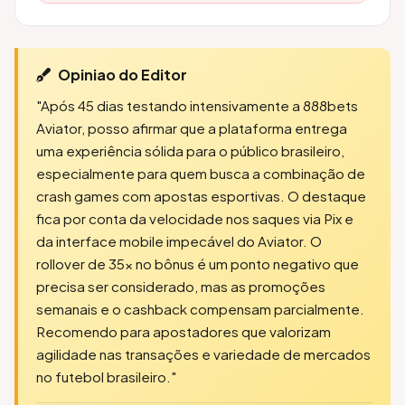
Opiniao do Editor
"Após 45 dias testando intensivamente a 888bets
Aviator, posso afirmar que a plataforma entrega
uma experiência sólida para o público brasileiro,
especialmente para quem busca a combinação de
crash games com apostas esportivas. O destaque
fica por conta da velocidade nos saques via Pix e
da interface mobile impecável do Aviator. O
rollover de 35x no bônus é um ponto negativo que
precisa ser considerado, mas as promoções
semanais e o cashback compensam parcialmente.
Recomendo para apostadores que valorizam
agilidade nas transações e variedade de mercados
no futebol brasileiro."