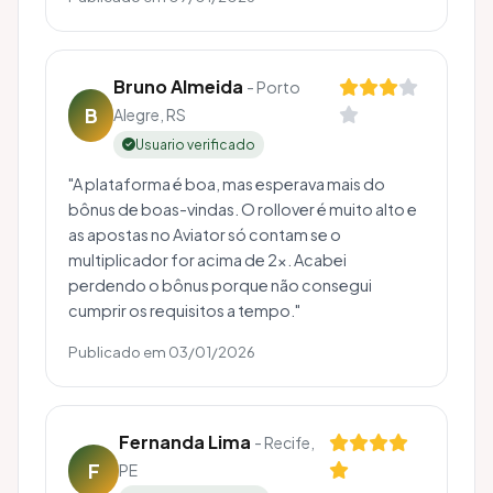
Bruno Almeida
- Porto
B
Alegre, RS
Usuario verificado
"A plataforma é boa, mas esperava mais do
bônus de boas-vindas. O rollover é muito alto e
as apostas no Aviator só contam se o
multiplicador for acima de 2x. Acabei
perdendo o bônus porque não consegui
cumprir os requisitos a tempo."
Publicado em 03/01/2026
Fernanda Lima
- Recife,
F
PE