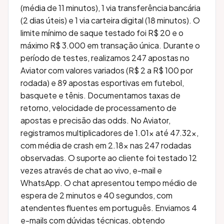
(média de 11 minutos), 1 via transferência bancária
(2 dias úteis) e 1 via carteira digital (18 minutos). O
limite mínimo de saque testado foi R$ 20 e o
máximo R$ 3.000 em transação única. Durante o
período de testes, realizamos 247 apostas no
Aviator com valores variados (R$ 2 a R$ 100 por
rodada) e 89 apostas esportivas em futebol,
basquete e tênis. Documentamos taxas de
retorno, velocidade de processamento de
apostas e precisão das odds. No Aviator,
registramos multiplicadores de 1.01x até 47.32x,
com média de crash em 2.18x nas 247 rodadas
observadas. O suporte ao cliente foi testado 12
vezes através de chat ao vivo, e-mail e
WhatsApp. O chat apresentou tempo médio de
espera de 2 minutos e 40 segundos, com
atendentes fluentes em português. Enviamos 4
e-mails com dúvidas técnicas, obtendo