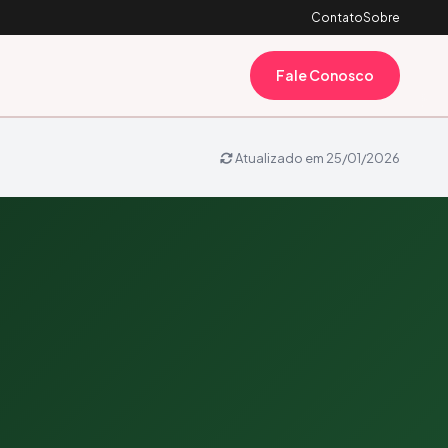
Contato
Sobre
Fale Conosco
Atualizado em 25/01/2026