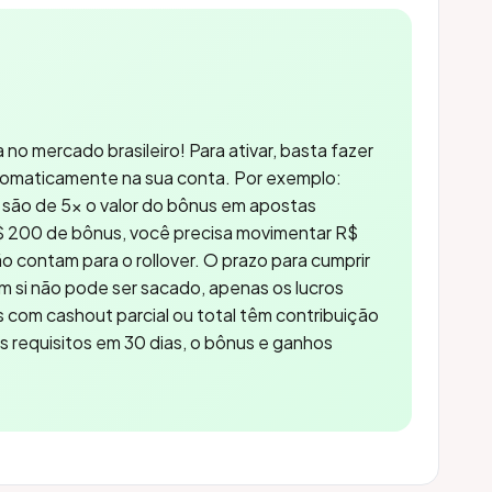
 mercado brasileiro! Para ativar, basta fazer
automaticamente na sua conta. Por exemplo:
 são de 5x o valor do bônus em apostas
 R$ 200 de bônus, você precisa movimentar R$
 contam para o rollover. O prazo para cumprir
em si não pode ser sacado, apenas os lucros
 com cashout parcial ou total têm contribuição
requisitos em 30 dias, o bônus e ganhos