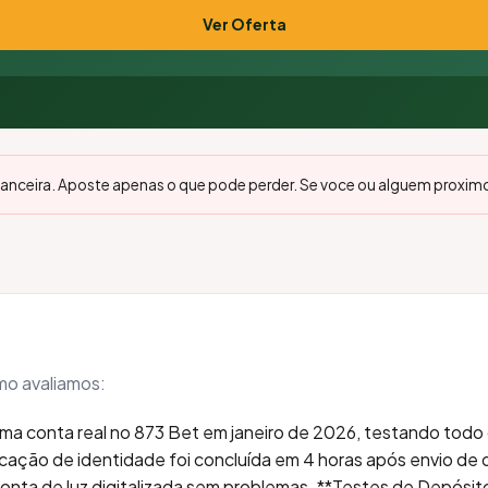
Ver Oferta
nanceira. Aposte apenas o que pode perder. Se voce ou alguem proximo
mo avaliamos:
ma conta real no 873 Bet em janeiro de 2026, testando todo o
rificação de identidade foi concluída em 4 horas após envi
onta de luz digitalizada sem problemas. **Testes de Depósit