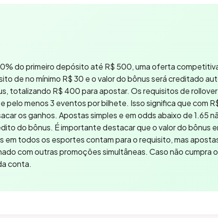
 do primeiro depósito até R$ 500, uma oferta competitiva no
ósito de no mínimo R$ 30 e o valor do bônus será creditado 
 totalizando R$ 400 para apostar. Os requisitos de rollover
 e pelo menos 3 eventos por bilhete. Isso significa que com
acar os ganhos. Apostas simples e em odds abaixo de 1.65 não
 crédito do bônus. É importante destacar que o valor do bônus 
as em todos os esportes contam para o requisito, mas apostas
ado com outras promoções simultâneas. Caso não cumpra os 
da conta.