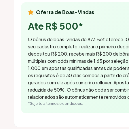
Oferta de Boas-Vindas
Ate R$ 500*
O bônus de boas-vindas do 873 Bet oferece 100%
seu cadastro completo, realizar o primeiro dep
depositou R$ 200, recebe mais R$ 200 de bônus,
múltiplas com odds mínimas de 1.65 por seleção
1.000 em apostas qualificadas antes de poder s
os requisitos é de 30 dias corridos a partir do
gerados com ele após cumprir o rollover. Apost
reduzida de 50%. O bônus não pode ser combin
relacionados são automaticamente removidos 
*Sujeito a termos e condicoes.