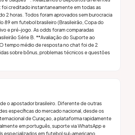
ix foi creditado instantaneamente em todas as
ado 2 horas. Todos foram aprovados sem burocracia
 89 em futebol brasileiro (Brasileirão, Copa do
o vivo e pré-jogo. As odds foram comparadas
ileirão Série B. **Avaliação do Suporte ao
. O tempo médio de resposta no chat foi de 2
idas sobre bônus, problemas técnicos e questões
 o apostador brasileiro. Diferente de outras
des específicas do mercado nacional, desde os
ternacional de Curaçao, a plataforma rapidamente
talmente em português, suporte via WhatsApp e
s especializados em futebol sul-americano,