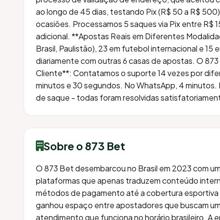
ao longo de 45 dias, testando Pix (R$ 50 a R$ 500)
ocasiões. Processamos 5 saques via Pix entre R$ 1
adicional. **Apostas Reais em Diferentes Modalidad
Brasil, Paulistão), 23 em futebol internacional e 
diariamente com outras 6 casas de apostas. O 873 
Cliente**: Contatamos o suporte 14 vezes por difer
minutos e 30 segundos. No WhatsApp, 4 minutos. 
de saque - todas foram resolvidas satisfatoriamen
Sobre o 873 Bet
O 873 Bet desembarcou no Brasil em 2023 com uma 
plataformas que apenas traduzem conteúdo interna
métodos de pagamento até a cobertura esportiva f
ganhou espaço entre apostadores que buscam uma 
atendimento que funciona no horário brasileiro. A