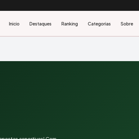
Inicio
Destaques
Ranking
Categorias
Sobre
 apostas esportivas! Com