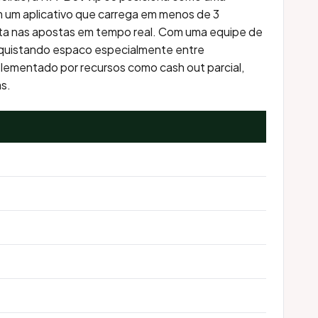
m um aplicativo que carrega em menos de 3
onta nas apostas em tempo real. Com uma equipe de
onquistando espaco especialmente entre
ementado por recursos como cash out parcial,
s.