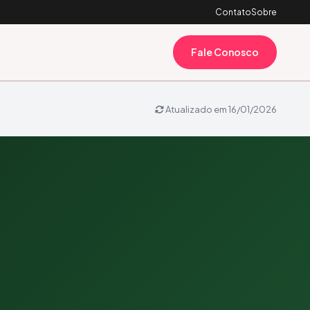
Contato
Sobre
Fale Conosco
Atualizado em 16/01/2026