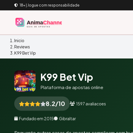
18+ | Jogue com responsabilidade
Inicio
Reviews
K99 Bet Vip
K99 Bet Vip
Plataforma de apostas online
8.2/10
1597 avaliacoes
Fundado em 2015
Gibraltar
Enquanto outras casas de apostas complicam com buro