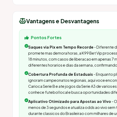
Vantagens e Desvantagens
Pontos Fortes
Saques via Pix em Tempo Recorde
- Diferente 
promete mas demora horas, a K99 Bet Vip process
18 minutos, com casos de liberacao em apenas 7 
diferentes horarios e dias da semana, confirmando
Cobertura Profunda de Estaduais
- Enquanto pl
ignoram campeonatos regionais, aqui voce encont
Carioca Serie B e ate jogos da Serie A3 de varios 
conhece futebol local e busca oportunidades dif
Aplicativo Otimizado para Apostas ao Vivo
- O
menos de 3 segundos e atualiza odds ao vivo se
durante classicos do Brasileirao com milhares de u