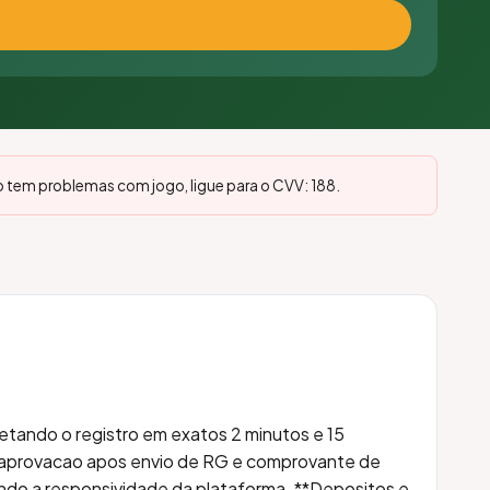
 tem problemas com jogo, ligue para o CVV: 188.
etando o registro em exatos 2 minutos e 15
ra aprovacao apos envio de RG e comprovante de
ando a responsividade da plataforma. **Depositos e