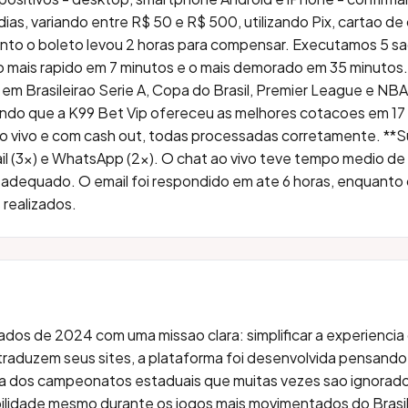
s, variando entre R$ 50 e R$ 500, utilizando Pix, cartao de c
o o boleto levou 2 horas para compensar. Executamos 5 saqu
 mais rapido em 7 minutos e o mais demorado em 35 minutos
 em Brasileirao Serie A, Copa do Brasil, Premier League e 
ndo que a K99 Bet Vip ofereceu as melhores cotacoes em 17
ao vivo e com cash out, todas processadas corretamente. **S
email (3x) e WhatsApp (2x). O chat ao vivo teve tempo medio 
equado. O email foi respondido em ate 6 horas, enquanto o
realizados.
dos de 2024 com uma missao clara: simplificar a experiencia
traduzem seus sites, a plataforma foi desenvolvida pensando
iva dos campeonatos estaduais que muitas vezes sao ignorad
bilidade mesmo durante os jogos mais movimentados do Brasil