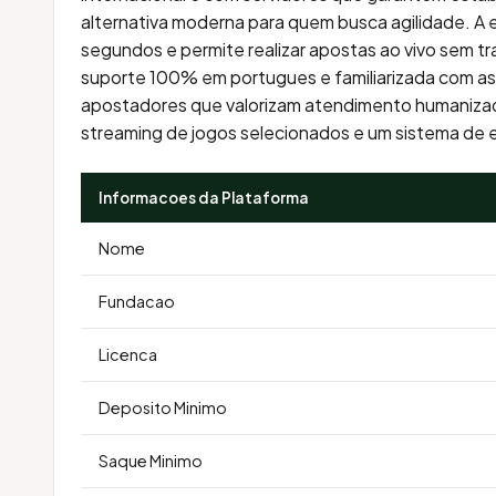
alternativa moderna para quem busca agilidade. A 
segundos e permite realizar apostas ao vivo sem 
suporte 100% em portugues e familiarizada com as
apostadores que valorizam atendimento humanizad
streaming de jogos selecionados e um sistema de e
Informacoes da Plataforma
Nome
Fundacao
Licenca
Deposito Minimo
Saque Minimo