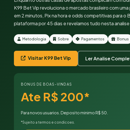
K99 Bet Vip revoluciona o mercado brasileiro com uma
em 2 minutos, Pix na hora e odds competitivas para o B
plataforma por 45 dias e revelamos tudo nesta analis
Metodologia
Sobre
Pagamentos
Bonus
Visitar K99 Bet Vip
Ler Analise Comple
BONUS DE BOAS-VINDAS
Ate R$ 200*
Para novos usuarios. Deposito minimo R$ 50.
*Sujeito a termos e condicoes.