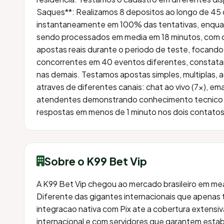
Saques**: Realizamos 8 depositos ao longo de 45 dia
instantaneamente em 100% das tentativas, enquant
sendo processados em media em 18 minutos, com o
apostas reais durante o periodo de teste, focando
concorrentes em 40 eventos diferentes, constata
nas demais. Testamos apostas simples, multiplas, 
atraves de diferentes canais: chat ao vivo (7x), 
atendentes demonstrando conhecimento tecnico ad
respostas em menos de 1 minuto nos dois contatos 
Sobre o K99 Bet Vip
A K99 Bet Vip chegou ao mercado brasileiro em mea
Diferente das gigantes internacionais que apenas 
integracao nativa com Pix ate a cobertura extens
internacional e com servidores que garantem esta