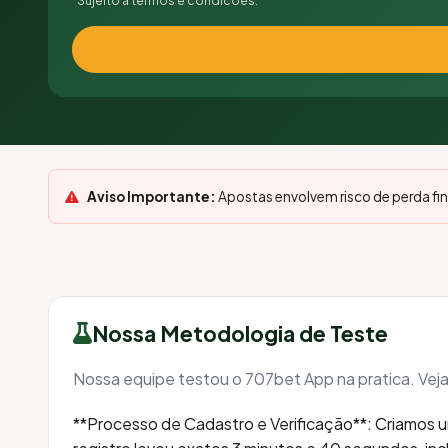
*Sujeito a termos e condicoes.
Aviso Importante:
Apostas envolvem risco de perda fi
Nossa Metodologia de Teste
Nossa equipe testou o 707bet App na pratica. Vej
**Processo de Cadastro e Verificação**: Criamos 