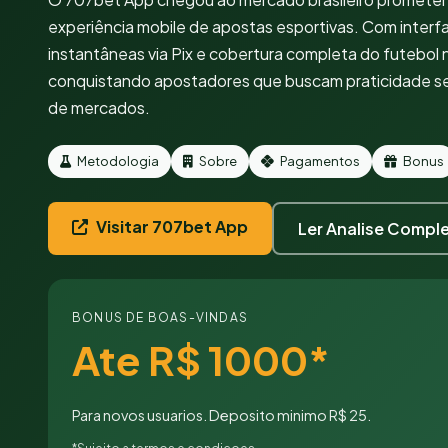
experiência mobile de apostas esportivas. Com interfa
instantâneas via Pix e cobertura completa do futebol 
conquistando apostadores que buscam praticidade se
de mercados.
Metodologia
Sobre
Pagamentos
Bonus
Visitar 707bet App
Ler Analise Compl
BONUS DE BOAS-VINDAS
Ate R$ 1000*
Para novos usuarios. Deposito minimo R$ 25.