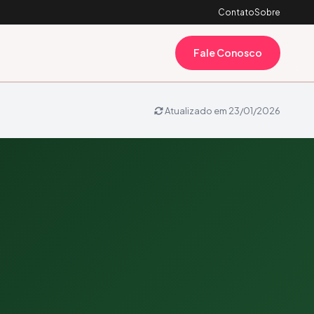
Contato
Sobre
Fale Conosco
Atualizado em 23/01/2026