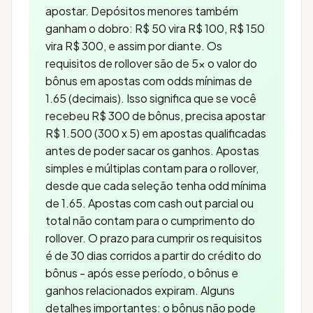
apostar. Depósitos menores também
ganham o dobro: R$ 50 vira R$ 100, R$ 150
vira R$ 300, e assim por diante. Os
requisitos de rollover são de 5x o valor do
bônus em apostas com odds mínimas de
1.65 (decimais). Isso significa que se você
recebeu R$ 300 de bônus, precisa apostar
R$ 1.500 (300 x 5) em apostas qualificadas
antes de poder sacar os ganhos. Apostas
simples e múltiplas contam para o rollover,
desde que cada seleção tenha odd mínima
de 1.65. Apostas com cash out parcial ou
total não contam para o cumprimento do
rollover. O prazo para cumprir os requisitos
é de 30 dias corridos a partir do crédito do
bônus - após esse período, o bônus e
ganhos relacionados expiram. Alguns
detalhes importantes: o bônus não pode