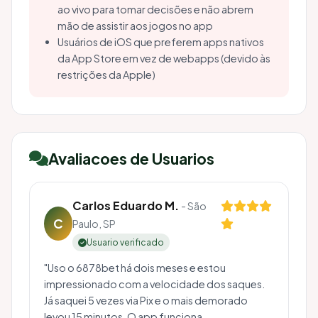
ao vivo para tomar decisões e não abrem
mão de assistir aos jogos no app
Usuários de iOS que preferem apps nativos
da App Store em vez de webapps (devido às
restrições da Apple)
Avaliacoes de Usuarios
Carlos Eduardo M.
- São
C
Paulo, SP
Usuario verificado
"Uso o 6878bet há dois meses e estou
impressionado com a velocidade dos saques.
Já saquei 5 vezes via Pix e o mais demorado
levou 15 minutos. O app funciona