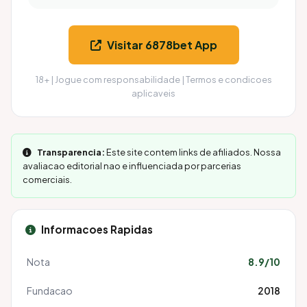
Visitar 6878bet App
18+ | Jogue com responsabilidade | Termos e condicoes
aplicaveis
Transparencia:
Este site contem links de afiliados. Nossa
avaliacao editorial nao e influenciada por parcerias
comerciais.
Informacoes Rapidas
Nota
8.9/10
Fundacao
2018