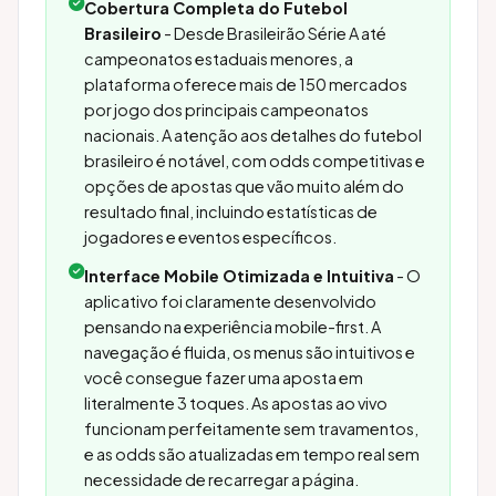
Cobertura Completa do Futebol
Brasileiro
- Desde Brasileirão Série A até
campeonatos estaduais menores, a
plataforma oferece mais de 150 mercados
por jogo dos principais campeonatos
nacionais. A atenção aos detalhes do futebol
brasileiro é notável, com odds competitivas e
opções de apostas que vão muito além do
resultado final, incluindo estatísticas de
jogadores e eventos específicos.
Interface Mobile Otimizada e Intuitiva
- O
aplicativo foi claramente desenvolvido
pensando na experiência mobile-first. A
navegação é fluida, os menus são intuitivos e
você consegue fazer uma aposta em
literalmente 3 toques. As apostas ao vivo
funcionam perfeitamente sem travamentos,
e as odds são atualizadas em tempo real sem
necessidade de recarregar a página.