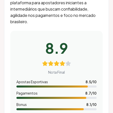
plataforma para apostadores iniciantes a
intermediários que buscam confiabilidade,
agilidade nos pagamentos e foco no mercado
brasileiro.
8.9
Nota Final
Apostas Esportivas
8.5/10
Pagamentos
8.7/10
Bonus
8.1/10