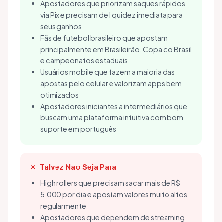
Apostadores que priorizam saques rápidos
via Pix e precisam de liquidez imediata para
seus ganhos
Fãs de futebol brasileiro que apostam
principalmente em Brasileirão, Copa do Brasil
e campeonatos estaduais
Usuários mobile que fazem a maioria das
apostas pelo celular e valorizam apps bem
otimizados
Apostadores iniciantes a intermediários que
buscam uma plataforma intuitiva com bom
suporte em português
Talvez Nao Seja Para
High rollers que precisam sacar mais de R$
5.000 por dia e apostam valores muito altos
regularmente
Apostadores que dependem de streaming