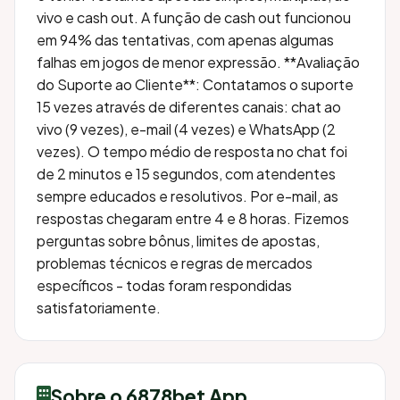
vivo e cash out. A função de cash out funcionou
em 94% das tentativas, com apenas algumas
falhas em jogos de menor expressão. **Avaliação
do Suporte ao Cliente**: Contatamos o suporte
15 vezes através de diferentes canais: chat ao
vivo (9 vezes), e-mail (4 vezes) e WhatsApp (2
vezes). O tempo médio de resposta no chat foi
de 2 minutos e 15 segundos, com atendentes
sempre educados e resolutivos. Por e-mail, as
respostas chegaram entre 4 e 8 horas. Fizemos
perguntas sobre bônus, limites de apostas,
problemas técnicos e regras de mercados
específicos - todas foram respondidas
satisfatoriamente.
Sobre o 6878bet App