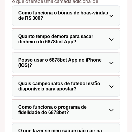
o que oferece uma camada adicional de
proteção financeira.
Como funciona o bônus de boas-vindas
de R$ 300?
O bônus de boas-vindas oferece 100% do valor
Quanto tempo demora para sacar
do seu primeiro depósito até o limite de R$ 300.
dinheiro do 6878bet App?
Para receber, você precisa criar uma conta nova
no 6878bet App, fazer seu primeiro depósito
O tempo de saque varia conforme o método
Posso usar o 6878bet App no iPhone
(mínimo de R$ 20) e o bônus será creditado
escolhido. Via Pix, que é o método mais rápido e
(iOS)?
automaticamente. Por exemplo: se você
recomendado, os saques são processados em
depositar R$ 200, receberá mais R$ 200 de
média entre 5 e 20 minutos. Durante nossos
Sim, você pode usar o 6878bet no iPhone, mas
bônus, totalizando R$ 400 para apostar. Para
Quais campeonatos de futebol estão
testes extensivos, realizamos 6 saques via Pix e o
não através de um app nativo da App Store.
disponíveis para apostar?
poder sacar os ganhos do bônus, você precisa
tempo médio foi de 12 minutos, com o mais rápido
Devido às restrições da Apple sobre aplicativos
cumprir o requisito de rollover de 5x o valor do
levando apenas 8 minutos e o mais demorado 23
de apostas no Brasil, o 6878bet oferece uma
O 6878bet App oferece cobertura extensiva de
bônus em apostas com odds mínimas de 1.65.
minutos. Importante: o primeiro saque pode
Como funciona o programa de
versão webapp otimizada para iOS. Para acessar,
futebol brasileiro e internacional. No Brasil, você
Isso significa apostar 5 vezes o valor do bônus
fidelidade do 6878bet?
demorar um pouco mais (até 24 horas) porque a
basta entrar no site oficial pelo navegador Safari
encontra todos os jogos do Brasileirão Série A e
recebido. Se ganhou R$ 300 de bônus, precisa
plataforma precisa verificar seus documentos de
do seu iPhone e adicionar à tela inicial - isso cria
B com mais de 150 mercados cada, Copa do
O programa de fidelidade do 6878bet tem três
apostar R$ 1.500 em apostas qualificadas. Você
identidade. Para saques via transferência
um atalho que funciona como um app. A versão
O que fazer se meu saque não cair na