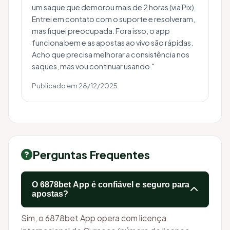
um saque que demorou mais de 2 horas (via Pix).
Entrei em contato com o suporte e resolveram,
mas fiquei preocupada. Fora isso, o app
funciona bem e as apostas ao vivo são rápidas.
Acho que precisa melhorar a consistência nos
saques, mas vou continuar usando."
Publicado em 28/12/2025
Perguntas Frequentes
O 6878bet App é confiável e seguro para
apostas?
Sim, o 6878bet App opera com licença