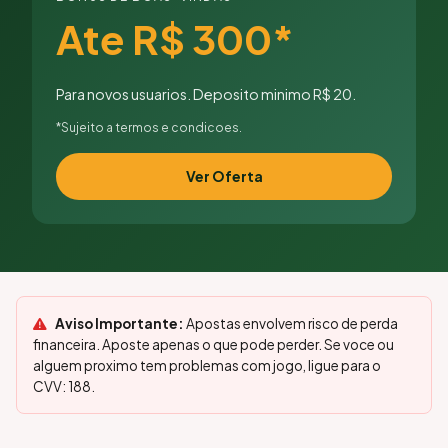
Ate R$ 300*
Para novos usuarios. Deposito minimo R$ 20.
*Sujeito a termos e condicoes.
Ver Oferta
Aviso Importante:
Apostas envolvem risco de perda
financeira. Aposte apenas o que pode perder. Se voce ou
alguem proximo tem problemas com jogo, ligue para o
CVV: 188.