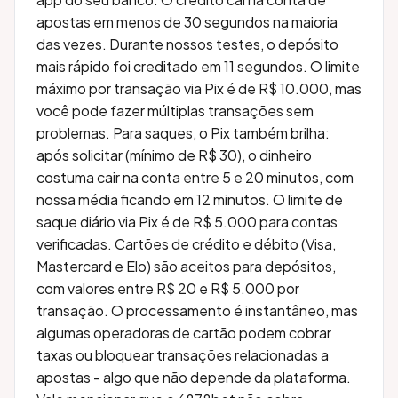
apostas em menos de 30 segundos na maioria
das vezes. Durante nossos testes, o depósito
mais rápido foi creditado em 11 segundos. O limite
máximo por transação via Pix é de R$ 10.000, mas
você pode fazer múltiplas transações sem
problemas. Para saques, o Pix também brilha:
após solicitar (mínimo de R$ 30), o dinheiro
costuma cair na conta entre 5 e 20 minutos, com
nossa média ficando em 12 minutos. O limite de
saque diário via Pix é de R$ 5.000 para contas
verificadas. Cartões de crédito e débito (Visa,
Mastercard e Elo) são aceitos para depósitos,
com valores entre R$ 20 e R$ 5.000 por
transação. O processamento é instantâneo, mas
algumas operadoras de cartão podem cobrar
taxas ou bloquear transações relacionadas a
apostas - algo que não depende da plataforma.