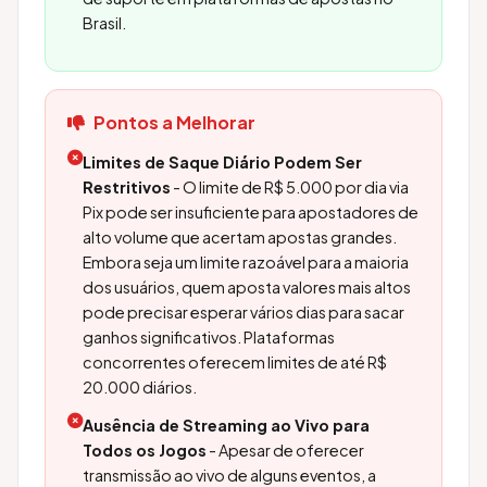
Brasil.
Pontos a Melhorar
Limites de Saque Diário Podem Ser
Restritivos
- O limite de R$ 5.000 por dia via
Pix pode ser insuficiente para apostadores de
alto volume que acertam apostas grandes.
Embora seja um limite razoável para a maioria
dos usuários, quem aposta valores mais altos
pode precisar esperar vários dias para sacar
ganhos significativos. Plataformas
concorrentes oferecem limites de até R$
20.000 diários.
Ausência de Streaming ao Vivo para
Todos os Jogos
- Apesar de oferecer
transmissão ao vivo de alguns eventos, a