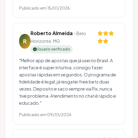
Publicado em 15/01/2026
Roberto Almeida
- Belo
R
Horizonte, MG
Usuario verificado
"Melhor app de apostas que já usei no Brasil. A
interface é super intuitiva, consigo fazer
apostas rápidas em segundos. O programa de
fidelidade é legal, já resgatei free bets duas
vezes. Deposito e saco sempre via Pix, nunca
tive problema. Atendimento no chat é rápido e
educado."
Publicado em 09/01/2026