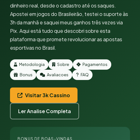
dinheiro real, desde o cadastro até os saques.
Apostei em jogos do Brasileirão, testei o suporte às
3h da manhã e saquei meus ganhos três vezes via
Pix. Aqui está tudo que descobri sobre esta
plataforma que promete revolucionar as apostas
esportivas no Brasil.
Metodologia
Sobre
Pagamentos
Bonus
Avaliacoes
FAQ
Visitar 3k Cassino
Ler Analise Completa
BONUS DE BOAS-VINDAS