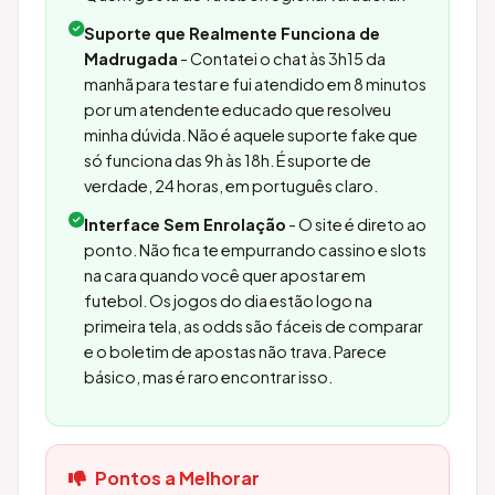
Suporte que Realmente Funciona de
Madrugada
- Contatei o chat às 3h15 da
manhã para testar e fui atendido em 8 minutos
por um atendente educado que resolveu
minha dúvida. Não é aquele suporte fake que
só funciona das 9h às 18h. É suporte de
verdade, 24 horas, em português claro.
Interface Sem Enrolação
- O site é direto ao
ponto. Não fica te empurrando cassino e slots
na cara quando você quer apostar em
futebol. Os jogos do dia estão logo na
primeira tela, as odds são fáceis de comparar
e o boletim de apostas não trava. Parece
básico, mas é raro encontrar isso.
Pontos a Melhorar