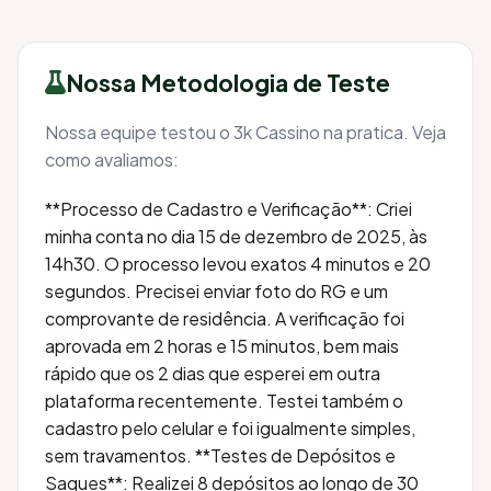
Nossa Metodologia de Teste
Nossa equipe testou o 3k Cassino na pratica. Veja
como avaliamos:
**Processo de Cadastro e Verificação**: Criei
minha conta no dia 15 de dezembro de 2025, às
14h30. O processo levou exatos 4 minutos e 20
segundos. Precisei enviar foto do RG e um
comprovante de residência. A verificação foi
aprovada em 2 horas e 15 minutos, bem mais
rápido que os 2 dias que esperei em outra
plataforma recentemente. Testei também o
cadastro pelo celular e foi igualmente simples,
sem travamentos. **Testes de Depósitos e
Saques**: Realizei 8 depósitos ao longo de 30