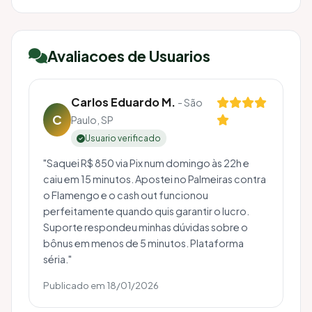
Avaliacoes de Usuarios
Carlos Eduardo M.
- São
C
Paulo, SP
Usuario verificado
"Saquei R$ 850 via Pix num domingo às 22h e
caiu em 15 minutos. Apostei no Palmeiras contra
o Flamengo e o cash out funcionou
perfeitamente quando quis garantir o lucro.
Suporte respondeu minhas dúvidas sobre o
bônus em menos de 5 minutos. Plataforma
séria."
Publicado em 18/01/2026