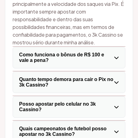
principalmente a velocidade dos saques via Pix. É
importante sempre apostar com
responsabilidade e dentro das suas
possibilidades financeiras, mas em termos de
confiabilidade para pagamentos, o 3k Cassino se
mostrou sério durante minha análise.
Como funciona o bônus de R$ 100 e
vale a pena?
O bônus de boas-vindas oferece 100% do
Quanto tempo demora para cair o Pix no
primeiro depósito até R$ 100. Se você depositar
3k Cassino?
R$ 100, recebe mais R$ 100 de bônus. O requisito
de rollover é de 5x o valor do bônus em apostas
Os depósitos via Pix no 3k Cassino são
Posso apostar pelo celular no 3k
com odds mínimas de 1.80. Isso significa que você
praticamente instantâneos. Durante meus
Cassino?
precisa apostar R$ 500 (5 x 100) antes de poder
testes, realizei 8 depósitos e todos foram
sacar os ganhos gerados pelo bônus. O prazo
creditados em menos de 3 minutos, com a maioria
Sim, a plataforma funciona perfeitamente no
para cumprir é de 30 dias. Na minha experiência,
Quais campeonatos de futebol posso
caindo em menos de 1 minuto. O sistema funciona
celular através do navegador. O site é totalmente
apostar no 3k Cassino?
consegui cumprir o rollover em 12 dias apostando
24 horas por dia, todos os dias da semana,