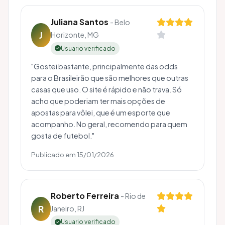
Juliana Santos
- Belo
J
Horizonte, MG
Usuario verificado
"Gostei bastante, principalmente das odds
para o Brasileirão que são melhores que outras
casas que uso. O site é rápido e não trava. Só
acho que poderiam ter mais opções de
apostas para vôlei, que é um esporte que
acompanho. No geral, recomendo para quem
gosta de futebol."
Publicado em 15/01/2026
Roberto Ferreira
- Rio de
R
Janeiro, RJ
Usuario verificado