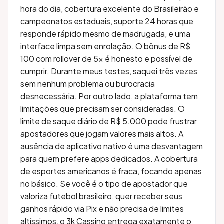
Americana e Copa América. Ligas sul-americanas
forma clara e educada. O chat funciona tanto na
hora do dia, cobertura excelente do Brasileirão e
consegui fazer apostas de R$ 2 em mercados
como Argentina, Colômbia e Uruguai também têm
versão desktop quanto mobile. Além do chat, há
campeonatos estaduais, suporte 24 horas que
como resultado final e ambas marcam. Para
boa cobertura. Para quem gosta de futebol,
também suporte por e-mail, mas esse demora
responde rápido mesmo de madrugada, e uma
apostas múltiplas, o valor mínimo costuma ser R$
dificilmente vai sentir falta de algum campeonato
mais (cerca de 4 a 6 horas para resposta). Para
interface limpa sem enrolação. O bônus de R$
5. Já o valor máximo de aposta depende do
importante.
questões urgentes, o chat ao vivo é
100 com rollover de 5x é honesto e possível de
evento e do mercado, mas em jogos populares do
definitivamente a melhor opção.
cumprir. Durante meus testes, saquei três vezes
Brasileirão consegui apostar até R$ 1.000 em
sem nenhum problema ou burocracia
uma única aposta sem problemas. Para saques, o
desnecessária. Por outro lado, a plataforma tem
mínimo é R$ 20 via Pix.
limitações que precisam ser consideradas. O
limite de saque diário de R$ 5.000 pode frustrar
apostadores que jogam valores mais altos. A
ausência de aplicativo nativo é uma desvantagem
para quem prefere apps dedicados. A cobertura
de esportes americanos é fraca, focando apenas
no básico. Se você é o tipo de apostador que
valoriza futebol brasileiro, quer receber seus
ganhos rápido via Pix e não precisa de limites
altíssimos, o 3k Cassino entrega exatamente o