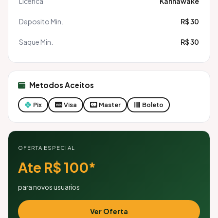
Licenca
Kahnawake
Deposito Min.
R$ 30
Saque Min.
R$ 30
Metodos Aceitos
Pix
Visa
Master
Boleto
OFERTA ESPECIAL
Ate R$ 100*
para novos usuarios
Ver Oferta