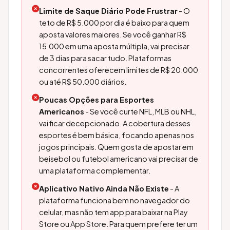
Limite de Saque Diário Pode Frustrar
- O
teto de R$ 5.000 por dia é baixo para quem
aposta valores maiores. Se você ganhar R$
15.000 em uma aposta múltipla, vai precisar
de 3 dias para sacar tudo. Plataformas
concorrentes oferecem limites de R$ 20.000
ou até R$ 50.000 diários.
Poucas Opções para Esportes
Americanos
- Se você curte NFL, MLB ou NHL,
vai ficar decepcionado. A cobertura desses
esportes é bem básica, focando apenas nos
jogos principais. Quem gosta de apostar em
beisebol ou futebol americano vai precisar de
uma plataforma complementar.
Aplicativo Nativo Ainda Não Existe
- A
plataforma funciona bem no navegador do
celular, mas não tem app para baixar na Play
Store ou App Store. Para quem prefere ter um