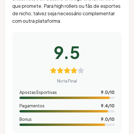
que promete. Para high rollers ou fãs de esportes
de nicho, talvez seja necessário complementar
com outra plataforma.
9.5
Nota Final
Apostas Esportivas
9.0/10
Pagamentos
9.4/10
Bonus
9.0/10