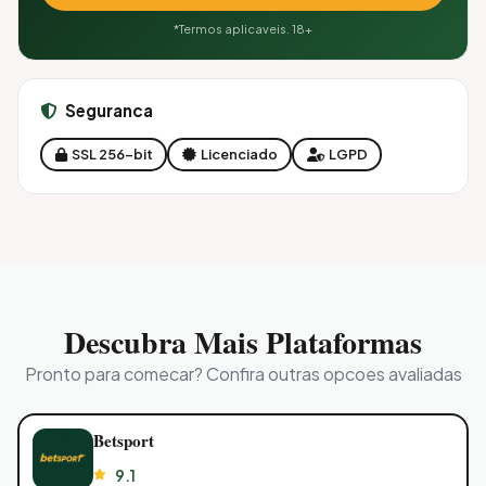
*Termos aplicaveis. 18+
Seguranca
SSL 256-bit
Licenciado
LGPD
Descubra Mais Plataformas
Pronto para comecar? Confira outras opcoes avaliadas
Betsport
9.1