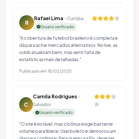
Rafael Lima
- Curitiba
R
Usuario verificado
"A cobertura de futebol brasileiro é completa e
dá para achar mercados alternativos. No live, as
odds atualizam bem, mas senti falta de
estatísticas mais detalhadas."
Publicado em 18/02/2025
Camila Rodrigues
-
C
Salvador
Usuario verificado
"O site é estável, mas o bônus exige bastante
volume para liberar. Usei boleto e demorou um
dia para confirmar. Para quem usa Pix, deve ser