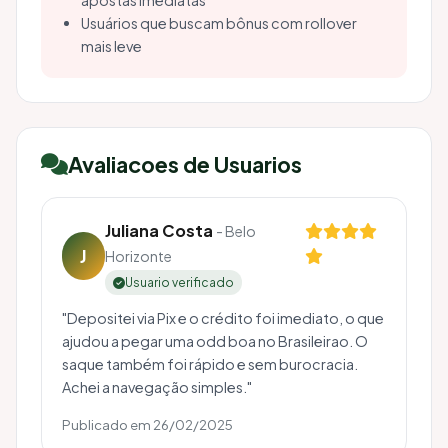
Usuários que buscam bônus com rollover
mais leve
Avaliacoes de Usuarios
Juliana Costa
- Belo
J
Horizonte
Usuario verificado
"Depositei via Pix e o crédito foi imediato, o que
ajudou a pegar uma odd boa no Brasileirao. O
saque também foi rápido e sem burocracia.
Achei a navegação simples."
Publicado em 26/02/2025