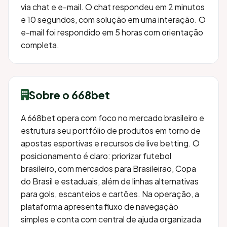
via chat e e-mail. O chat respondeu em 2 minutos
e 10 segundos, com solução em uma interação. O
e-mail foi respondido em 5 horas com orientação
completa.
Sobre o 668bet
A 668bet opera com foco no mercado brasileiro e
estrutura seu portfólio de produtos em torno de
apostas esportivas e recursos de live betting. O
posicionamento é claro: priorizar futebol
brasileiro, com mercados para Brasileirao, Copa
do Brasil e estaduais, além de linhas alternativas
para gols, escanteios e cartões. Na operação, a
plataforma apresenta fluxo de navegação
simples e conta com central de ajuda organizada