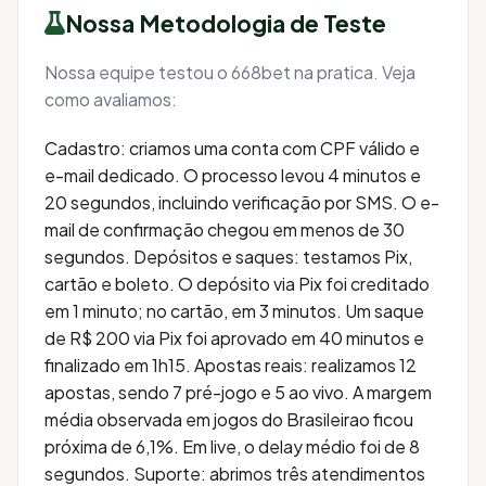
Nossa Metodologia de Teste
Nossa equipe testou o 668bet na pratica. Veja
como avaliamos:
Cadastro: criamos uma conta com CPF válido e
e-mail dedicado. O processo levou 4 minutos e
20 segundos, incluindo verificação por SMS. O e-
mail de confirmação chegou em menos de 30
segundos. Depósitos e saques: testamos Pix,
cartão e boleto. O depósito via Pix foi creditado
em 1 minuto; no cartão, em 3 minutos. Um saque
de R$ 200 via Pix foi aprovado em 40 minutos e
finalizado em 1h15. Apostas reais: realizamos 12
apostas, sendo 7 pré-jogo e 5 ao vivo. A margem
média observada em jogos do Brasileirao ficou
próxima de 6,1%. Em live, o delay médio foi de 8
segundos. Suporte: abrimos três atendimentos