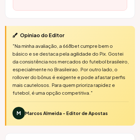
Opiniao do Editor
"Na minha avaliação, a 668bet cumpre bem o
básico e se destaca pela agilidade do Pix. Gostei
da consistência nos mercados do futebol brasileiro,
especialmente no Brasileirao. Por outro lado, o
rollover do bônus é exigente e pode afastar perfis
mais cautelosos. Para quem prioriza rapidez e
futebol, é uma opção competitiva."
M
Marcos Almeida - Editor de Apostas