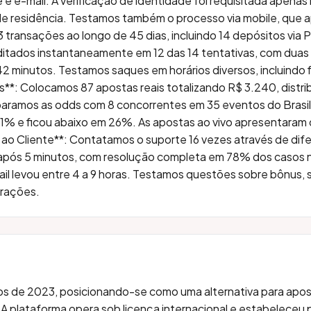
e e e-mail. A verificação de identidade foi requisitada apena
 residência. Testamos também o processo via mobile, que a
ansações ao longo de 45 dias, incluindo 14 depósitos via Pix
reditados instantaneamente em 12 das 14 tentativas, com dua
42 minutos. Testamos saques em horários diversos, incluindo f
*: Colocamos 87 apostas reais totalizando R$ 3.240, distribu
aramos as odds com 8 concorrentes em 35 eventos do Brasile
 e ficou abaixo em 26%. As apostas ao vivo apresentaram d
ao Cliente**: Contatamos o suporte 16 vezes através de dife
após 5 minutos, com resolução completa em 78% dos casos 
il levou entre 4 a 9 horas. Testamos questões sobre bônus
erações.
dos de 2023, posicionando-se como uma alternativa para apos
o. A plataforma opera sob licença internacional e estabelece