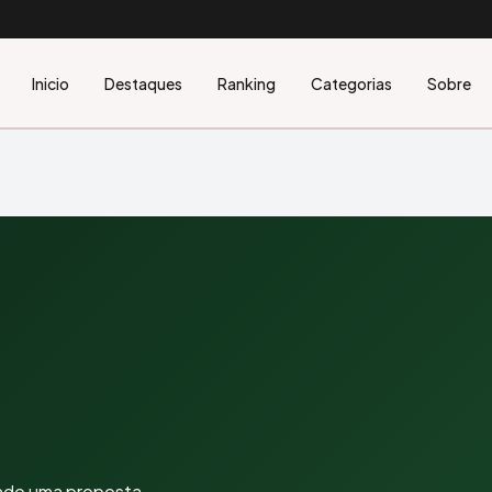
Inicio
Destaques
Ranking
Categorias
Sobre
endo uma proposta