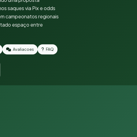
os saques via Pix e odds
 em campeonatos regionais
istado espaço entre
Avaliacoes
FAQ