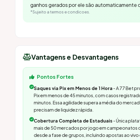
ganhos gerados por ele são automaticamente 
*Sujeito a termos e condicoes.
Vantagens e Desvantagens
Pontos Fortes
Saques via Pix em Menos de 1 Hora
- A 77 Bet p
Pix em menos de 45 minutos, com casos registrad
minutos. Essa agilidade supera a média do merca
precisam de liquidez rápida.
Cobertura Completa de Estaduais
- Única plat
mais de 50 mercados por jogo em campeonatos c
desde a fase de grupos, incluindo apostas ao viv