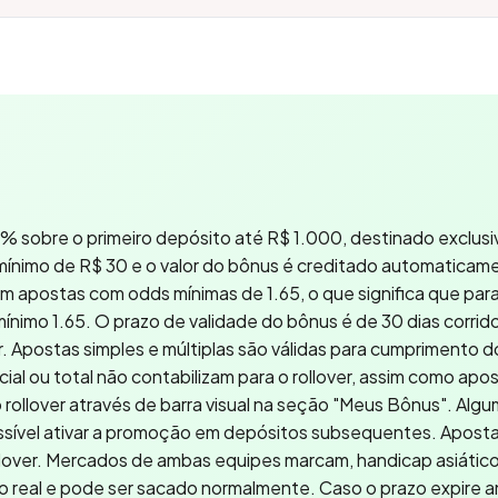
 sobre o primeiro depósito até R$ 1.000, destinado exclusiv
ínimo de R$ 30 e o valor do bônus é creditado automaticament
em apostas com odds mínimas de 1.65, o que significa que par
mo 1.65. O prazo de validade do bônus é de 30 dias corridos 
r. Apostas simples e múltiplas são válidas para cumprimento 
ial ou total não contabilizam para o rollover, assim como ap
ollover através de barra visual na seção "Meus Bônus". Algu
ssível ativar a promoção em depósitos subsequentes. Apostas
lover. Mercados de ambas equipes marcam, handicap asiático 
ldo real e pode ser sacado normalmente. Caso o prazo expire 