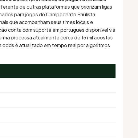
ferente de outras plataformas que priorizam ligas
rcados para jogos do Campeonato Paulista,
nais que acompanham seus times locais e
ção conta com suporte em português disponível via
forma processa atualmente cerca de 15 mil apostas
e odds é atualizado em tempo real por algoritmos