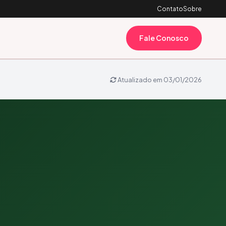
Contato
Sobre
Fale Conosco
Atualizado em 03/01/2026