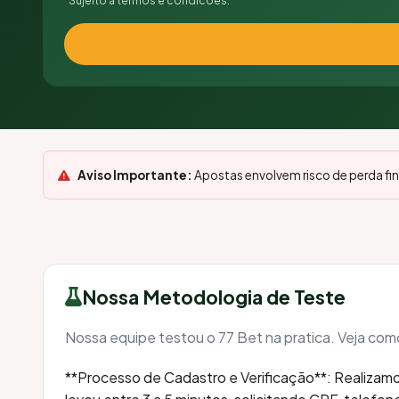
*Sujeito a termos e condicoes.
Aviso Importante:
Apostas envolvem risco de perda fi
Nossa Metodologia de Teste
Nossa equipe testou o 77 Bet na pratica. Veja com
**Processo de Cadastro e Verificação**: Realizamos 