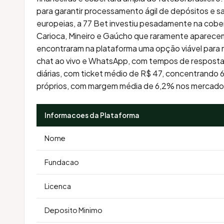
para garantir processamento ágil de depósitos e sa
europeias, a 77 Bet investiu pesadamente na cobe
Carioca, Mineiro e Gaúcho que raramente aparecem
encontraram na plataforma uma opção viável para 
chat ao vivo e WhatsApp, com tempos de resposta q
diárias, com ticket médio de R$ 47, concentrando 
próprios, com margem média de 6,2% nos mercados 
Informacoes da Plataforma
Nome
Fundacao
Licenca
Deposito Minimo