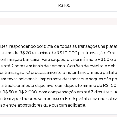
R$ 100
7 Bet, respondendo por 82% de todas as transações na plata
 mínimo de R$ 20 e máximo de R$ 10.000 por transação. O sis
nfirmação bancária. Para saques, o valor mínimo é R$ 50 e
 até 2 horas em finais de semana. Cartões de crédito e débit
r transação. O processamento é instantâneo, mas a platafor
uem taxas adicionais. Importante destacar que saques não po
ria tradicional está disponível com depósito mínimo de R$ 100
re R$ 50 e R$ 2.000, com compensação em até 3 dias úteis.
dem apostadores sem acesso a Pix. A plataforma não cobra t
uso entre apostadores que buscam agilidade.