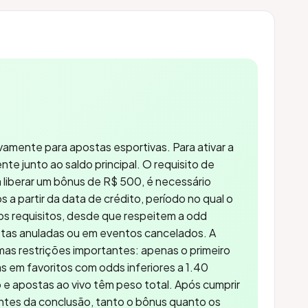
amente para apostas esportivas. Para ativar a
e junto ao saldo principal. O requisito de
a liberar um bônus de R$ 500, é necessário
a partir da data de crédito, período no qual o
dos requisitos, desde que respeitem a odd
ostas anuladas ou em eventos cancelados. A
mas restrições importantes: apenas o primeiro
 em favoritos com odds inferiores a 1.40
e apostas ao vivo têm peso total. Após cumprir
antes da conclusão, tanto o bônus quanto os