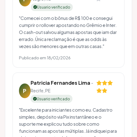
Usuario verificado
"Comecei com o bônus de R$ 100 e consegui
cumprir o rollover apostando no Grêmio e Inter.
O cash-out salvou algumas apostas que iam dar
errado. Única reclamação é que as odds às
vezes são menores que em outras casas."
Publicado em 18/02/2026
Patricia Fernandes Lima
-
P
Recife, PE
Usuario verificado
"Excelente para iniciantes como eu. Cadastro
simples, depósito via Pix instantâneo e o
suporte me explicou tudo sobre como
funcionam as apostas múltiplas. Já indiquei para