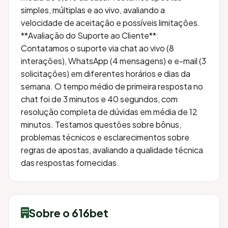
simples, múltiplas e ao vivo, avaliando a
velocidade de aceitação e possíveis limitações.
**Avaliação do Suporte ao Cliente**:
Contatamos o suporte via chat ao vivo (8
interações), WhatsApp (4 mensagens) e e-mail (3
solicitações) em diferentes horários e dias da
semana. O tempo médio de primeira resposta no
chat foi de 3 minutos e 40 segundos, com
resolução completa de dúvidas em média de 12
minutos. Testamos questões sobre bônus,
problemas técnicos e esclarecimentos sobre
regras de apostas, avaliando a qualidade técnica
das respostas fornecidas.
Sobre o 616bet