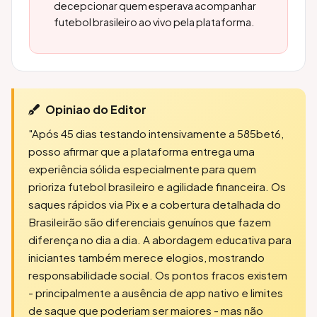
decepcionar quem esperava acompanhar
futebol brasileiro ao vivo pela plataforma.
Opiniao do Editor
"Após 45 dias testando intensivamente a 585bet6,
posso afirmar que a plataforma entrega uma
experiência sólida especialmente para quem
prioriza futebol brasileiro e agilidade financeira. Os
saques rápidos via Pix e a cobertura detalhada do
Brasileirão são diferenciais genuínos que fazem
diferença no dia a dia. A abordagem educativa para
iniciantes também merece elogios, mostrando
responsabilidade social. Os pontos fracos existem
- principalmente a ausência de app nativo e limites
de saque que poderiam ser maiores - mas não