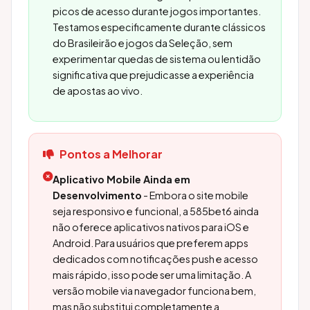
picos de acesso durante jogos importantes.
Testamos especificamente durante clássicos
do Brasileirão e jogos da Seleção, sem
experimentar quedas de sistema ou lentidão
significativa que prejudicasse a experiência
de apostas ao vivo.
Pontos a Melhorar
Aplicativo Mobile Ainda em
Desenvolvimento
- Embora o site mobile
seja responsivo e funcional, a 585bet6 ainda
não oferece aplicativos nativos para iOS e
Android. Para usuários que preferem apps
dedicados com notificações push e acesso
mais rápido, isso pode ser uma limitação. A
versão mobile via navegador funciona bem,
mas não substitui completamente a