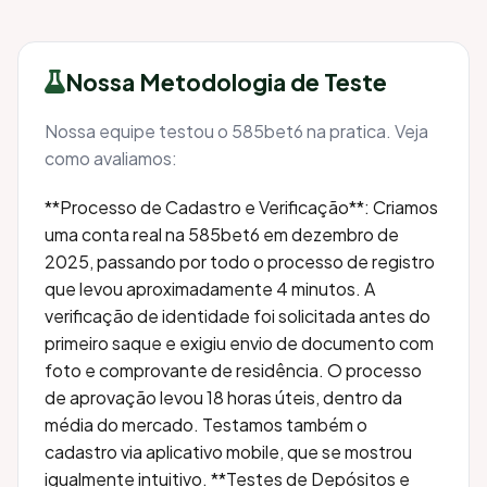
Nossa Metodologia de Teste
Nossa equipe testou o 585bet6 na pratica. Veja
como avaliamos:
**Processo de Cadastro e Verificação**: Criamos
uma conta real na 585bet6 em dezembro de
2025, passando por todo o processo de registro
que levou aproximadamente 4 minutos. A
verificação de identidade foi solicitada antes do
primeiro saque e exigiu envio de documento com
foto e comprovante de residência. O processo
de aprovação levou 18 horas úteis, dentro da
média do mercado. Testamos também o
cadastro via aplicativo mobile, que se mostrou
igualmente intuitivo. **Testes de Depósitos e