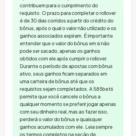
contribuem para o cumprimento do
requisito. O prazo para completar o rollover
é de 30 dias corridos a partir do crédito do
bônus, após o qual o valor não utilizado e os
ganhos associados expiram. É importante
entender que o valor do bônus em si não
pode ser sacado, apenas os ganhos
obtidos com ele após cumprir o rollover.
Durante o período de apostas com bônus
ativo, seus ganhos ficam separados em
uma carteira de bônus até que os
requisitos sejam completados. A 585bet6
permite que você cancele o bônus a
qualquer momento se preferir jogar apenas
com seu dinheiro real, mas ao fazer isso,
perderá o valor do bônus e quaisquer
ganhos acumulados com ele. Leia sempre
os termos completos na seção de