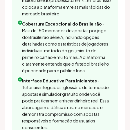
maioria sendo processada em 4-6 horas. Isso
coloca a plataforma entre as mais rápidas do
mercado brasileiro.
Cobertura Excepcional do Brasileirão
-
Mais de 150 mercados de apostas por jogo
do Brasileirão Série A, incluindo opções
detalhadas como estatísticas de jogadores
individuais, método do gol, minuto do
primeiro cartão e muito mais. A plataforma
claramente entende que o futebol brasileiro
é prioridade para o público local.
Interface Educativa Para Iniciantes
-
Tutoriais integrados, glossário de termos de
apostas e simulador gratuito onde você
pode praticar sem arriscar dinheiro real. Essa
abordagem didática é rara no mercado e
demonstra compromisso com apostas
responsáveis e formação de usuários
conscientes.