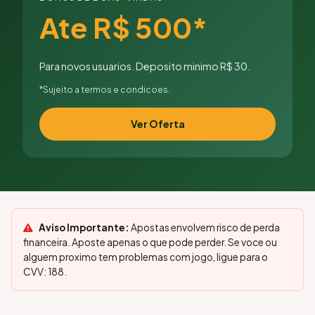
Ate R$ 500*
Para novos usuarios. Deposito minimo R$ 30.
*Sujeito a termos e condicoes.
Ver Oferta
Aviso Importante:
Apostas envolvem risco de perda
financeira. Aposte apenas o que pode perder. Se voce ou
alguem proximo tem problemas com jogo, ligue para o
CVV: 188.