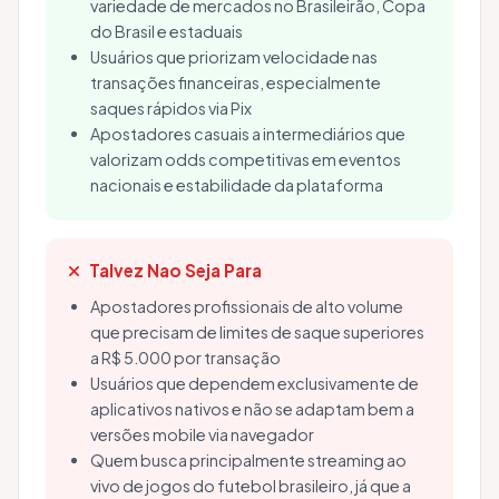
variedade de mercados no Brasileirão, Copa
do Brasil e estaduais
Usuários que priorizam velocidade nas
transações financeiras, especialmente
saques rápidos via Pix
Apostadores casuais a intermediários que
valorizam odds competitivas em eventos
nacionais e estabilidade da plataforma
Talvez Nao Seja Para
Apostadores profissionais de alto volume
que precisam de limites de saque superiores
a R$ 5.000 por transação
Usuários que dependem exclusivamente de
aplicativos nativos e não se adaptam bem a
versões mobile via navegador
Quem busca principalmente streaming ao
vivo de jogos do futebol brasileiro, já que a