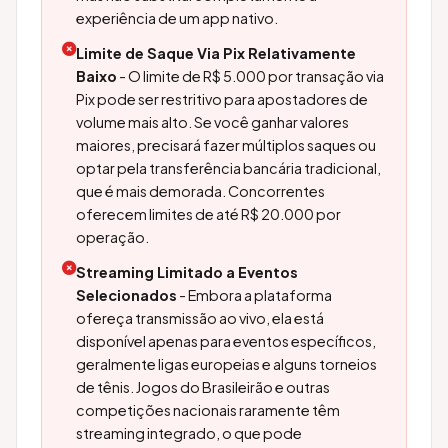
experiência de um app nativo.
Limite de Saque Via Pix Relativamente
Baixo
- O limite de R$ 5.000 por transação via
Pix pode ser restritivo para apostadores de
volume mais alto. Se você ganhar valores
maiores, precisará fazer múltiplos saques ou
optar pela transferência bancária tradicional,
que é mais demorada. Concorrentes
oferecem limites de até R$ 20.000 por
operação.
Streaming Limitado a Eventos
Selecionados
- Embora a plataforma
ofereça transmissão ao vivo, ela está
disponível apenas para eventos específicos,
geralmente ligas europeias e alguns torneios
de tênis. Jogos do Brasileirão e outras
competições nacionais raramente têm
streaming integrado, o que pode