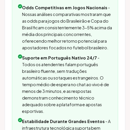
Odds Competitivas em Jogos Nacionais
-
Nossas análises comparativas mostraram que
as odds para jogos do Brasileirão e Copa do
Brasil ficam consistentemente 3-5% acima da
média dos principais concorrentes,
oferecendo melhor retorno potencial para
apostadores focados no futebol brasileiro.
Suporte em Português Nativo 24/7
-
Todos os atendentes falam português
brasileiro fluente, sem traduções
automáticas ou sotaques estrangeiros. O
tempo médio de espera no chat ao vivo é de
menos de 3 minutos, e as respostas
demonstram conhecimento técnico
adequado sobre a plataforma e apostas
esportivas.
Estabilidade Durante Grandes Eventos
- A
infraestrutura tecnológica suporta bem