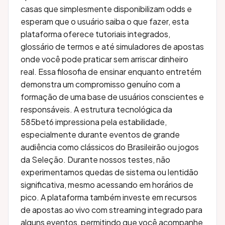
casas que simplesmente disponibilizam odds e
esperam que o usuário saiba o que fazer, esta
plataforma oferece tutoriais integrados,
glossário de termos e até simuladores de apostas
onde você pode praticar sem arriscar dinheiro
real. Essa filosofia de ensinar enquanto entretém
demonstra um compromisso genuíno com a
formação de uma base de usuários conscientes e
responsáveis. A estrutura tecnológica da
585bet6 impressiona pela estabilidade,
especialmente durante eventos de grande
audiência como clássicos do Brasileirão ou jogos
da Seleção. Durante nossos testes, não
experimentamos quedas de sistema ou lentidão
significativa, mesmo acessando em horários de
pico. A plataforma também investe em recursos
de apostas ao vivo com streaming integrado para
alguns eventos, permitindo que você acompanhe