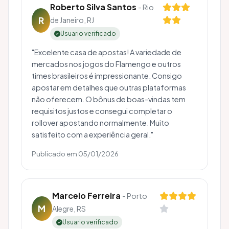
Roberto Silva Santos
- Rio
R
de Janeiro, RJ
Usuario verificado
"Excelente casa de apostas! A variedade de
mercados nos jogos do Flamengo e outros
times brasileiros é impressionante. Consigo
apostar em detalhes que outras plataformas
não oferecem. O bônus de boas-vindas tem
requisitos justos e consegui completar o
rollover apostando normalmente. Muito
satisfeito com a experiência geral."
Publicado em 05/01/2026
Marcelo Ferreira
- Porto
M
Alegre, RS
Usuario verificado