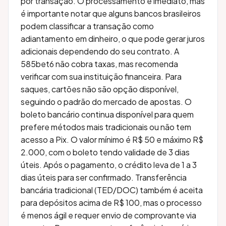
por transação. O processamento é imediato, mas
é importante notar que alguns bancos brasileiros
podem classificar a transação como
adiantamento em dinheiro, o que pode gerar juros
adicionais dependendo do seu contrato. A
585bet6 não cobra taxas, mas recomenda
verificar com sua instituição financeira. Para
saques, cartões não são opção disponível,
seguindo o padrão do mercado de apostas. O
boleto bancário continua disponível para quem
prefere métodos mais tradicionais ou não tem
acesso a Pix. O valor mínimo é R$ 50 e máximo R$
2.000, com o boleto tendo validade de 3 dias
úteis. Após o pagamento, o crédito leva de 1 a 3
dias úteis para ser confirmado. Transferência
bancária tradicional (TED/DOC) também é aceita
para depósitos acima de R$ 100, mas o processo
é menos ágil e requer envio de comprovante via