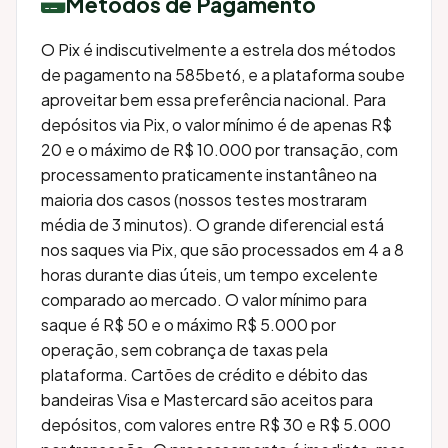
Metodos de Pagamento
O Pix é indiscutivelmente a estrela dos métodos
de pagamento na 585bet6, e a plataforma soube
aproveitar bem essa preferência nacional. Para
depósitos via Pix, o valor mínimo é de apenas R$
20 e o máximo de R$ 10.000 por transação, com
processamento praticamente instantâneo na
maioria dos casos (nossos testes mostraram
média de 3 minutos). O grande diferencial está
nos saques via Pix, que são processados em 4 a 8
horas durante dias úteis, um tempo excelente
comparado ao mercado. O valor mínimo para
saque é R$ 50 e o máximo R$ 5.000 por
operação, sem cobrança de taxas pela
plataforma. Cartões de crédito e débito das
bandeiras Visa e Mastercard são aceitos para
depósitos, com valores entre R$ 30 e R$ 5.000