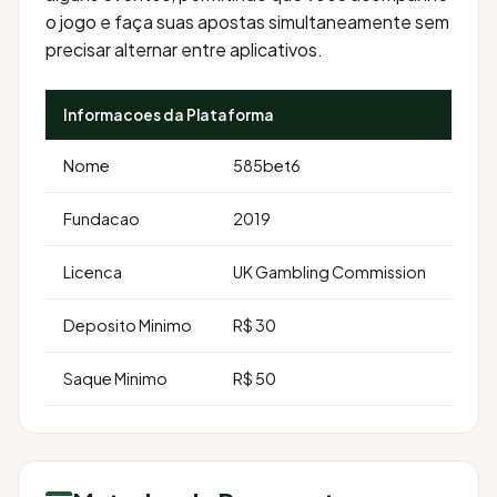
o jogo e faça suas apostas simultaneamente sem
precisar alternar entre aplicativos.
Informacoes da Plataforma
Nome
585bet6
Fundacao
2019
Licenca
UK Gambling Commission
Deposito Minimo
R$ 30
Saque Minimo
R$ 50