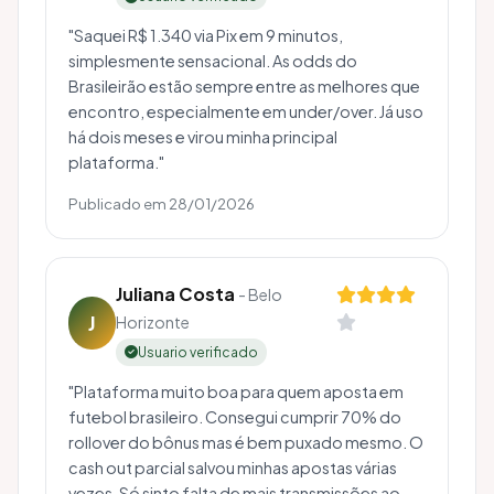
"Saquei R$ 1.340 via Pix em 9 minutos,
simplesmente sensacional. As odds do
Brasileirão estão sempre entre as melhores que
encontro, especialmente em under/over. Já uso
há dois meses e virou minha principal
plataforma."
Publicado em 28/01/2026
Juliana Costa
- Belo
J
Horizonte
Usuario verificado
"Plataforma muito boa para quem aposta em
futebol brasileiro. Consegui cumprir 70% do
rollover do bônus mas é bem puxado mesmo. O
cash out parcial salvou minhas apostas várias
vezes. Só sinto falta de mais transmissões ao