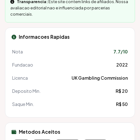
Transparencia:
Este site contem links de afiliados. Nossa
avaliacao editorial nao e influenciada por parcerias
comerciais.
Informacoes Rapidas
Nota
7.7/10
Fundacao
2022
Licenca
UK Gambling Commission
Deposito Min.
R$ 20
Saque Min.
R$ 50
Metodos Aceitos