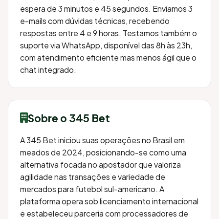
espera de 3 minutos e 45 segundos. Enviamos 3
e-mails com dúvidas técnicas, recebendo
respostas entre 4 e 9 horas. Testamos também o
suporte via WhatsApp, disponível das 8h às 23h,
com atendimento eficiente mas menos ágil que o
chat integrado.
Sobre o 345 Bet
A 345 Bet iniciou suas operações no Brasil em
meados de 2024, posicionando-se como uma
alternativa focada no apostador que valoriza
agilidade nas transações e variedade de
mercados para futebol sul-americano. A
plataforma opera sob licenciamento internacional
e estabeleceu parceria com processadores de