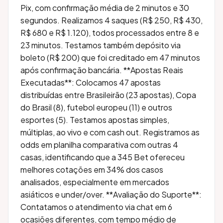
Pix, com confirmação média de 2 minutos e 30
segundos. Realizamos 4 saques (R$ 250, R$ 430,
R$ 680 e R$ 1.120), todos processados entre 8 e
23 minutos. Testamos também depósito via
boleto (R$ 200) que foi creditado em 47 minutos
após confirmação bancária. **Apostas Reais
Executadas**: Colocamos 47 apostas
distribuídas entre Brasileirão (23 apostas), Copa
do Brasil (8), futebol europeu (11) e outros
esportes (5). Testamos apostas simples,
múltiplas, ao vivo e com cash out. Registramos as
odds em planilha comparativa com outras 4
casas, identificando que a 345 Bet ofereceu
melhores cotações em 34% dos casos
analisados, especialmente em mercados
asiáticos e under/over. **Avaliação do Suporte**:
Contatamos o atendimento via chat em 6
ocasiões diferentes, com tempo médio de