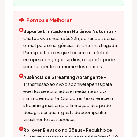
Pontos a Melhorar
Suporte Limitado em Horários Noturnos
-
Chat ao vivo encerra às 23h, deixando apenas
e-mail para emergências durante madrugada.
Para apostadores que focam em futebol
europeu com jogos tardios, o suporte pode
ser insuficiente em momentos críticos.
Ausência de Streaming Abrangente
-
Transmissão ao vivo disponível apenas para
eventos selecionados e mediante saldo
mínimo em conta. Concorrentes oferecem
streaming mais amplo, limitação que pode
desagradar quem gosta de acompanhar
visualmente suas apostas.
Rollover Elevado no Bônus
- Requisito de
8x em apostas múltiplas com odd mínima 1.60