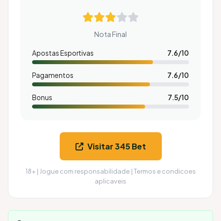
Nota Final
Apostas Esportivas
7.6/10
Pagamentos
7.6/10
Bonus
7.5/10
Visitar 345 Bet
18+ | Jogue com responsabilidade | Termos e condicoes
aplicaveis