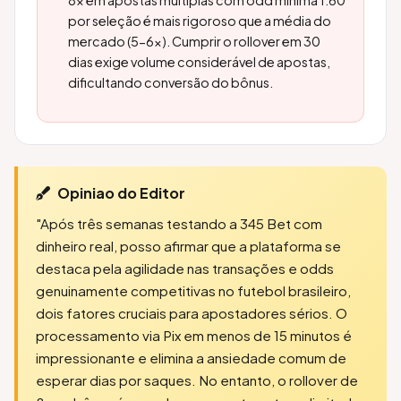
por seleção é mais rigoroso que a média do
mercado (5-6x). Cumprir o rollover em 30
dias exige volume considerável de apostas,
dificultando conversão do bônus.
Opiniao do Editor
"Após três semanas testando a 345 Bet com
dinheiro real, posso afirmar que a plataforma se
destaca pela agilidade nas transações e odds
genuinamente competitivas no futebol brasileiro,
dois fatores cruciais para apostadores sérios. O
processamento via Pix em menos de 15 minutos é
impressionante e elimina a ansiedade comum de
esperar dias por saques. No entanto, o rollover de