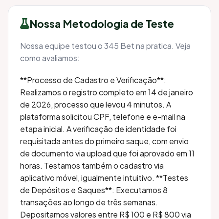
Nossa Metodologia de Teste
Nossa equipe testou o 345 Bet na pratica. Veja
como avaliamos:
**Processo de Cadastro e Verificação**:
Realizamos o registro completo em 14 de janeiro
de 2026, processo que levou 4 minutos. A
plataforma solicitou CPF, telefone e e-mail na
etapa inicial. A verificação de identidade foi
requisitada antes do primeiro saque, com envio
de documento via upload que foi aprovado em 11
horas. Testamos também o cadastro via
aplicativo móvel, igualmente intuitivo. **Testes
de Depósitos e Saques**: Executamos 8
transações ao longo de três semanas.
Depositamos valores entre R$ 100 e R$ 800 via