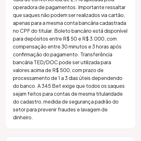
operadora de pagamentos. Importante ressaltar
que saques não podem ser realizados via cartão,
apenas para a mesma conta bancária cadastrada
no CPF do titular. Boleto bancário está disponível
para depósitos entre R$ 50 e R$ 3.000, com
compensação entre 30 minutos e 3 horas após
confirmação do pagamento. Transferência
bancária TED/DOC pode ser utilizada para
valores acima de R$ 500, com prazo de
processamento de 1 a 3 dias úteis dependendo
do banco. A 345 Bet exige que todos os saques
sejam feitos para contas de mesma titularidade
do cadastro, medida de segurança padrão do
setor para prevenir fraudes e lavagem de
dinheiro.