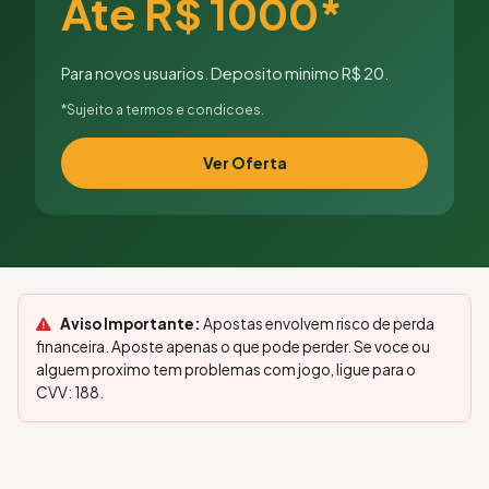
Ate R$ 1000*
Para novos usuarios. Deposito minimo R$ 20.
*Sujeito a termos e condicoes.
Ver Oferta
Aviso Importante:
Apostas envolvem risco de perda
financeira. Aposte apenas o que pode perder. Se voce ou
alguem proximo tem problemas com jogo, ligue para o
CVV: 188.