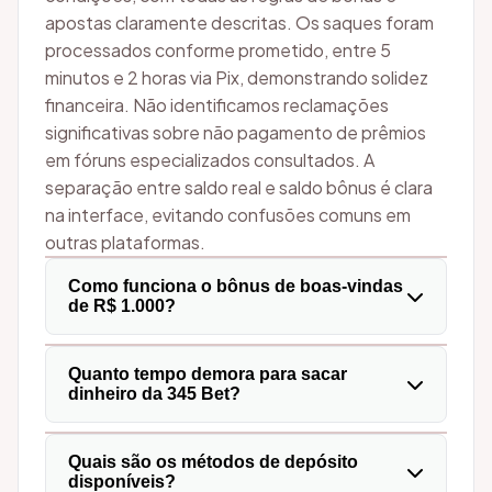
apostas claramente descritas. Os saques foram
processados conforme prometido, entre 5
minutos e 2 horas via Pix, demonstrando solidez
financeira. Não identificamos reclamações
significativas sobre não pagamento de prêmios
em fóruns especializados consultados. A
separação entre saldo real e saldo bônus é clara
na interface, evitando confusões comuns em
outras plataformas.
Como funciona o bônus de boas-vindas
de R$ 1.000?
O bônus de 100% até R$ 1.000 é creditado
Quanto tempo demora para sacar
automaticamente no primeiro depósito mínimo de
dinheiro da 345 Bet?
R$ 30. Se você depositar R$ 500, receberá mais
R$ 500 de bônus, totalizando R$ 1.000 em conta
Os saques via Pix são processados entre 5
Quais são os métodos de depósito
(saldo real + bônus). O valor do bônus fica
minutos e 2 horas na maioria dos casos, conforme
disponíveis?