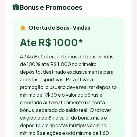
Bonus e Promocoes
Oferta de Boas-Vindas
Ate R$ 1000*
A 345 Bet oferece bônus de boas-vindas
de 100% até R$ 1.000 no primeiro
depósito, destinado exclusivamente para
apostas esportivas. Para ativar a
promoção, o usuário deve realizar depósito
mínimo de R$ 30 e o valor do bônus é
creditado automaticamente na conta
bônus, separado do saldo real. O rollover
exigido é de 8x o valor do bônus mais o
depósito em apostas múltiplas com no
mínimo 3 seleções e odd mínima de 1.60