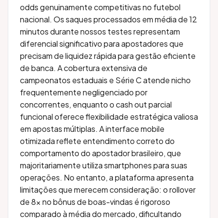
estatísticas e suporte via chat.
jogo. A Série C, diferencial da plataforma, conta
menos de 3 minutos. A plataforma não cobra
odds genuinamente competitivas no futebol
Durante nossos testes, o cash out funcionou em
Aproximadamente 68% dos usuários da 345 Bet
com mercados principais mesmo para equipes
taxas para Pix, tornando-o a opção mais
nacional. Os saques processados em média de 12
89% das tentativas (42 de 47 apostas testadas).
acessam via mobile segundo dados da
menores. Durante nossos testes, apostamos em
econômica e rápida para gerenciar sua banca.
minutos durante nossos testes representam
Os valores oferecidos foram justos considerando
plataforma, o que explica o investimento em
Ypiranga-RS x Ferroviária pela Série C e
diferencial significativo para apostadores que
o momento do jogo: em uma aposta múltipla de
otimização. O carregamento é rápido mesmo em
encontramos 47 mercados disponíveis, cobertura
precisam de liquidez rápida para gestão eficiente
R$ 100 com retorno potencial de R$ 450, quando
conexões 3G e a navegação entre mercados é
rara no mercado. Libertadores e Sul-Americana
de banca. A cobertura extensiva de
duas de três seleções já tinham vencido, o cash
fluida, sem travamentos durante apostas ao vivo.
também têm tratamento especial com odds
campeonatos estaduais e Série C atende nicho
out ofereceu R$ 285, valor coerente com o risco
disponibilizadas com até uma semana de
frequentemente negligenciado por
remanescente. O cash out parcial é
antecedência. As odds do futebol brasileiro são
concorrentes, enquanto o cash out parcial
especialmente útil em múltiplas: você pode
competitivas, frequentemente 8-15% superiores
funcional oferece flexibilidade estratégica valiosa
garantir parte dos lucros enquanto mantém
à média do mercado em nossa análise
em apostas múltiplas. A interface mobile
exposição nas seleções restantes. A
comparativa.
otimizada reflete entendimento correto do
funcionalidade está disponível na seção 'Minhas
comportamento do apostador brasileiro, que
Apostas' com botão verde indicando valor
majoritariamente utiliza smartphones para suas
disponível para encerramento.
operações. No entanto, a plataforma apresenta
limitações que merecem consideração: o rollover
de 8x no bônus de boas-vindas é rigoroso
comparado à média do mercado, dificultando