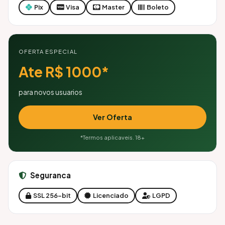
Pix
Visa
Master
Boleto
OFERTA ESPECIAL
Ate R$ 1000*
para novos usuarios
Ver Oferta
*Termos aplicaveis. 18+
Seguranca
SSL 256-bit
Licenciado
LGPD