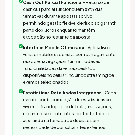
Cash Out Parcial Funcional
- Recurso de
cash out parcial funcionou em 89% das
tentativas durante apostas ao vivo,
permitindo gestão flexível de risco ao garantir
parte dos lucros enquanto mantém
exposição no restante da aposta.
Interface Mobile Otimizada
- Aplicativo e
versão mobile responsiva com carregamento
rápido e navegação intuitiva. Todas as
funcionalidades da versão desktop
disponíveis no celular, incluindo streaming de
eventos selecionados.
Estatísticas Detalhadas Integradas
- Cada
evento conta com seção de estatísticas ao
vivo mostrando posse de bola, finalizações,
escanteios e confrontos diretos históricos,
auxiliando na tomada de decisão sem
necessidade de consultar sites externos.