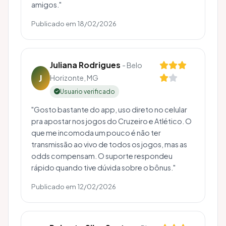
amigos."
Publicado em 18/02/2026
Juliana Rodrigues
- Belo
J
Horizonte, MG
Usuario verificado
"Gosto bastante do app, uso direto no celular
pra apostar nos jogos do Cruzeiro e Atlético. O
que me incomoda um pouco é não ter
transmissão ao vivo de todos os jogos, mas as
odds compensam. O suporte respondeu
rápido quando tive dúvida sobre o bônus."
Publicado em 12/02/2026