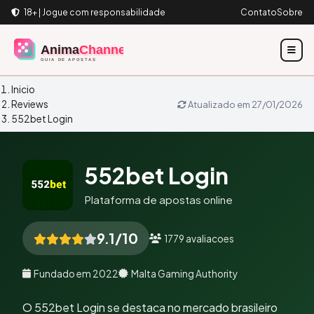
18+ | Jogue com responsabilidade
Contato
Sobre
Inicio
Reviews
Atualizado em 27/01/2026
552bet Login
552bet Login
Plataforma de apostas online
9.1/10
1779 avaliacoes
Fundado em 2022
Malta Gaming Authority
O 552bet Login se destaca no mercado brasileiro