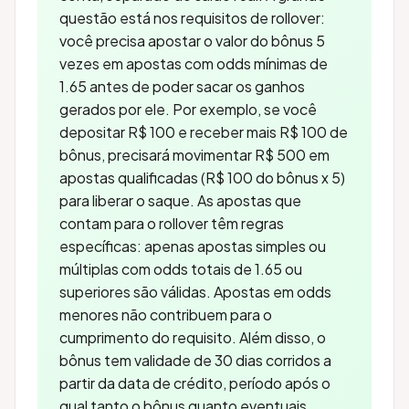
questão está nos requisitos de rollover:
você precisa apostar o valor do bônus 5
vezes em apostas com odds mínimas de
1.65 antes de poder sacar os ganhos
gerados por ele. Por exemplo, se você
depositar R$ 100 e receber mais R$ 100 de
bônus, precisará movimentar R$ 500 em
apostas qualificadas (R$ 100 do bônus x 5)
para liberar o saque. As apostas que
contam para o rollover têm regras
específicas: apenas apostas simples ou
múltiplas com odds totais de 1.65 ou
superiores são válidas. Apostas em odds
menores não contribuem para o
cumprimento do requisito. Além disso, o
bônus tem validade de 30 dias corridos a
partir da data de crédito, período após o
qual tanto o bônus quanto eventuais