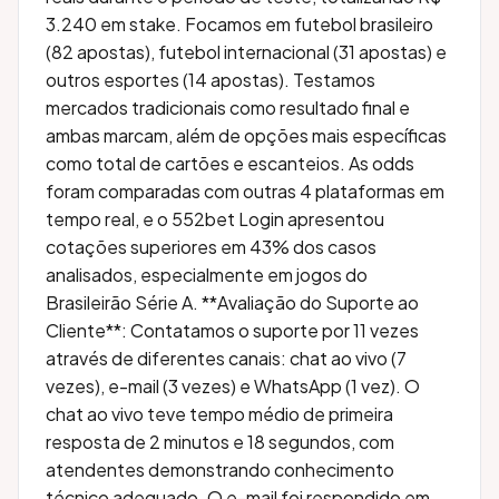
3.240 em stake. Focamos em futebol brasileiro
(82 apostas), futebol internacional (31 apostas) e
outros esportes (14 apostas). Testamos
mercados tradicionais como resultado final e
ambas marcam, além de opções mais específicas
como total de cartões e escanteios. As odds
foram comparadas com outras 4 plataformas em
tempo real, e o 552bet Login apresentou
cotações superiores em 43% dos casos
analisados, especialmente em jogos do
Brasileirão Série A. **Avaliação do Suporte ao
Cliente**: Contatamos o suporte por 11 vezes
através de diferentes canais: chat ao vivo (7
vezes), e-mail (3 vezes) e WhatsApp (1 vez). O
chat ao vivo teve tempo médio de primeira
resposta de 2 minutos e 18 segundos, com
atendentes demonstrando conhecimento
técnico adequado. O e-mail foi respondido em