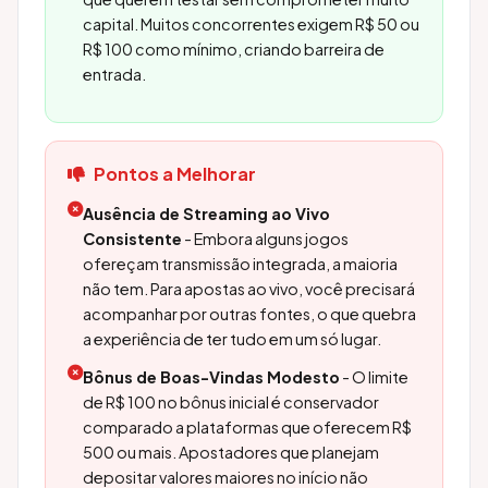
capital. Muitos concorrentes exigem R$ 50 ou
R$ 100 como mínimo, criando barreira de
entrada.
Pontos a Melhorar
Ausência de Streaming ao Vivo
Consistente
- Embora alguns jogos
ofereçam transmissão integrada, a maioria
não tem. Para apostas ao vivo, você precisará
acompanhar por outras fontes, o que quebra
a experiência de ter tudo em um só lugar.
Bônus de Boas-Vindas Modesto
- O limite
de R$ 100 no bônus inicial é conservador
comparado a plataformas que oferecem R$
500 ou mais. Apostadores que planejam
depositar valores maiores no início não