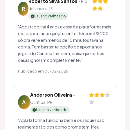
Roberto Silva Santos
- Rio
R
de Janeiro, RJ
Usuario verificado
"Apostador há 4 anos e essa é a plataforma mais
rápida pra sacar que já usei. Testei com R$ 200
só pra ver e em menos de 10 minutos tava na
conta. Tem bastante opção de aposta nos
jogos do Carioca também, coisa que outras
casas ignoram completamente."
Publicado em 05/02/2026
Anderson Oliveira
-
A
Curitiba, PR
Usuario verificado
"A plataforma funciona bem e os saques são
realmente rápidos como prometem. Meu