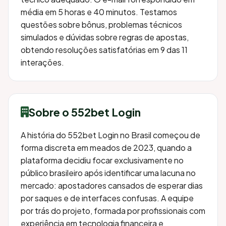
média em 5 horas e 40 minutos. Testamos
questões sobre bônus, problemas técnicos
simulados e dúvidas sobre regras de apostas,
obtendo resoluções satisfatórias em 9 das 11
interações.
Sobre o 552bet Login
A história do 552bet Login no Brasil começou de
forma discreta em meados de 2023, quando a
plataforma decidiu focar exclusivamente no
público brasileiro após identificar uma lacuna no
mercado: apostadores cansados de esperar dias
por saques e de interfaces confusas. A equipe
por trás do projeto, formada por profissionais com
experiência em tecnologia financeira e