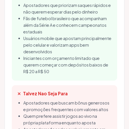
Apostadores que priorizam saques rápidos e
não querem esperar dias pelo dinheiro
Fãs de futebol brasileiro que acompanham
além da Série A e conhecem campeonatos
estaduais
Usuários mobile que apostam principalmente
pelo celular e valorizam apps bem
desenvolvidos
Iniciantes com orçamento limitado que
querem começar com depósitos baixos de
R$ 20 a R$ 50
Talvez Nao Seja Para
Apostadores que buscam bônus generosos
e promoções frequentes com valores altos
Quem prefere assistir jogos ao vivo na
própria plataforma enquanto aposta