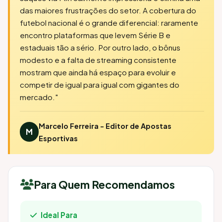
das maiores frustrações do setor. A cobertura do
futebol nacional é o grande diferencial: raramente
encontro plataformas que levem Série B e
estaduais tão a sério. Por outro lado, o bônus
modesto e a falta de streaming consistente
mostram que ainda há espaço para evoluir e
competir de igual para igual com gigantes do
mercado."
Marcelo Ferreira - Editor de Apostas
M
Esportivas
Para Quem Recomendamos
Ideal Para