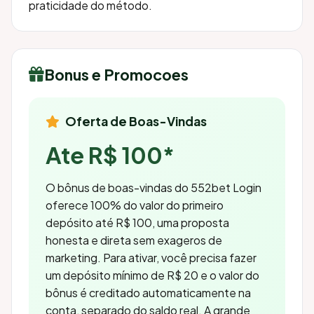
praticidade do método.
Bonus e Promocoes
Oferta de Boas-Vindas
Ate R$ 100*
O bônus de boas-vindas do 552bet Login
oferece 100% do valor do primeiro
depósito até R$ 100, uma proposta
honesta e direta sem exageros de
marketing. Para ativar, você precisa fazer
um depósito mínimo de R$ 20 e o valor do
bônus é creditado automaticamente na
conta, separado do saldo real. A grande