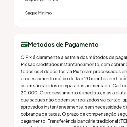
Saque Minimo
Metodos de Pagamento
O Pix é claramente a estrela dos métodos de paga
Pix são creditados instantaneamente, sem cobranç
todos os 8 depósitos via Pix foram processados e
processamento médio de 15 a 20 minutos em horári
assim são rápidos comparados ao mercado. Cartões 
20.000. O processamento é imediato, mas a plata
que saques não podem ser realizados via cartão, a
aprovados instantaneamente, sem necessidade de v
cobrança de taxas. O prazo de compensação segue o 
pagamento. Transferência bancária tradicional (TE