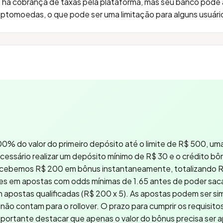
 há cobrança de taxas pela plataforma, mas seu banco pode a
riptomoedas, o que pode ser uma limitação para alguns usuári
% do valor do primeiro depósito até o limite de R$ 500, um
necessário realizar um depósito mínimo de R$ 30 e o crédito 
cebemos R$ 200 em bônus instantaneamente, totalizando R$ 4
s em apostas com odds mínimas de 1.65 antes de poder sacar
 apostas qualificadas (R$ 200 x 5). As apostas podem ser sim
ão contam para o rollover. O prazo para cumprir os requisitos 
portante destacar que apenas o valor do bônus precisa ser ap