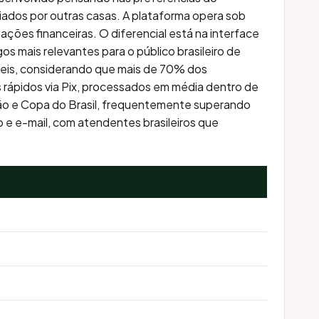
iados por outras casas. A plataforma opera sob
ções financeiras. O diferencial está na interface
s mais relevantes para o público brasileiro de
óveis, considerando que mais de 70% dos
 rápidos via Pix, processados em média dentro de
irão e Copa do Brasil, frequentemente superando
 e e-mail, com atendentes brasileiros que