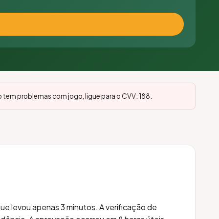
 tem problemas com jogo, ligue para o CVV: 188.
e levou apenas 3 minutos. A verificação de