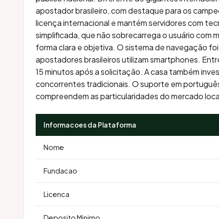
apostador brasileiro, com destaque para os campeo
licença internacional e mantém servidores com tecn
simplificada, que não sobrecarrega o usuário com m
forma clara e objetiva. O sistema de navegação fo
apostadores brasileiros utilizam smartphones. Ent
15 minutos após a solicitação. A casa também inve
concorrentes tradicionais. O suporte em português
compreendem as particularidades do mercado loca
Informacoes da Plataforma
Nome
Fundacao
Licenca
Deposito Minimo