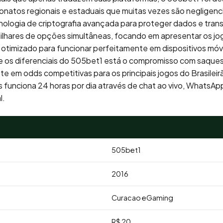
natos regionais e estaduais que muitas vezes são negligenc
ologia de criptografia avançada para proteger dados e transa
ilhares de opções simultâneas, focando em apresentar os jogo
i otimizado para funcionar perfeitamente em dispositivos m
re os diferenciais do 505bet1 está o compromisso com saques
ste em odds competitivas para os principais jogos do Brasile
 funciona 24 horas por dia através de chat ao vivo, WhatsApp
l.
505bet1
2016
Curacao eGaming
R$ 20