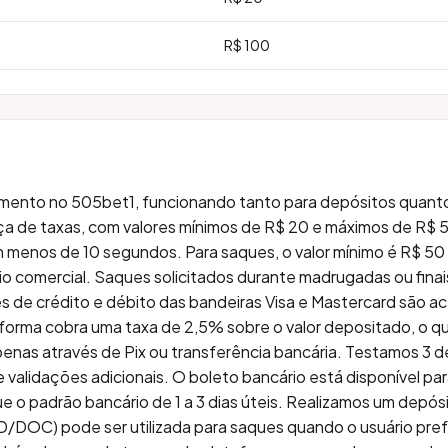
R$ 100
mento no 505bet1, funcionando tanto para depósitos quanto 
a de taxas, com valores mínimos de R$ 20 e máximos de R$ 
m menos de 10 segundos. Para saques, o valor mínimo é R$ 5
o comercial. Saques solicitados durante madrugadas ou finai
de crédito e débito das bandeiras Visa e Mastercard são ac
forma cobra uma taxa de 2,5% sobre o valor depositado, o q
penas através de Pix ou transferência bancária. Testamos 3 
alidações adicionais. O boleto bancário está disponível pa
padrão bancário de 1 a 3 dias úteis. Realizamos um depósito 
D/DOC) pode ser utilizada para saques quando o usuário prefe