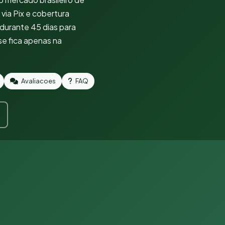
via Pix e cobertura
durante 45 dias para
se fica apenas na
Avaliacoes
FAQ