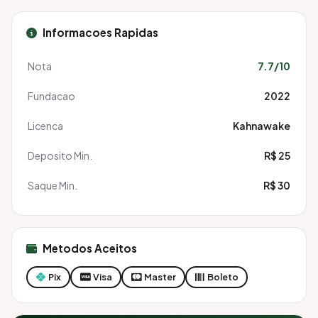
Informacoes Rapidas
Nota
7.7/10
Fundacao
2022
Licenca
Kahnawake
Deposito Min.
R$ 25
Saque Min.
R$ 30
Metodos Aceitos
Pix
Visa
Master
Boleto