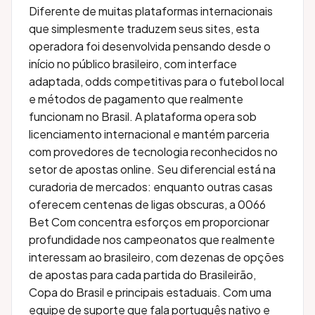
Diferente de muitas plataformas internacionais
que simplesmente traduzem seus sites, esta
operadora foi desenvolvida pensando desde o
início no público brasileiro, com interface
adaptada, odds competitivas para o futebol local
e métodos de pagamento que realmente
funcionam no Brasil. A plataforma opera sob
licenciamento internacional e mantém parceria
com provedores de tecnologia reconhecidos no
setor de apostas online. Seu diferencial está na
curadoria de mercados: enquanto outras casas
oferecem centenas de ligas obscuras, a 0066
Bet Com concentra esforços em proporcionar
profundidade nos campeonatos que realmente
interessam ao brasileiro, com dezenas de opções
de apostas para cada partida do Brasileirão,
Copa do Brasil e principais estaduais. Com uma
equipe de suporte que fala português nativo e