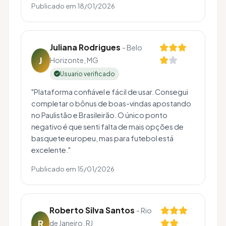
Publicado em 18/01/2026
Juliana Rodrigues
- Belo
J
Horizonte, MG
Usuario verificado
"Plataforma confiável e fácil de usar. Consegui
completar o bônus de boas-vindas apostando
no Paulistão e Brasileirão. O único ponto
negativo é que senti falta de mais opções de
basquete europeu, mas para futebol está
excelente."
Publicado em 15/01/2026
Roberto Silva Santos
- Rio
R
de Janeiro, RJ