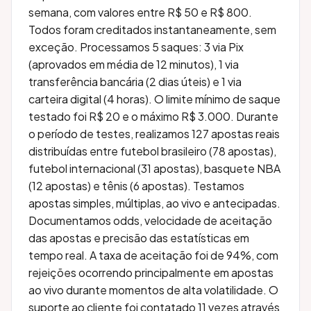
semana, com valores entre R$ 50 e R$ 800.
Todos foram creditados instantaneamente, sem
exceção. Processamos 5 saques: 3 via Pix
(aprovados em média de 12 minutos), 1 via
transferência bancária (2 dias úteis) e 1 via
carteira digital (4 horas). O limite mínimo de saque
testado foi R$ 20 e o máximo R$ 3.000. Durante
o período de testes, realizamos 127 apostas reais
distribuídas entre futebol brasileiro (78 apostas),
futebol internacional (31 apostas), basquete NBA
(12 apostas) e tênis (6 apostas). Testamos
apostas simples, múltiplas, ao vivo e antecipadas.
Documentamos odds, velocidade de aceitação
das apostas e precisão das estatísticas em
tempo real. A taxa de aceitação foi de 94%, com
rejeições ocorrendo principalmente em apostas
ao vivo durante momentos de alta volatilidade. O
suporte ao cliente foi contatado 11 vezes através