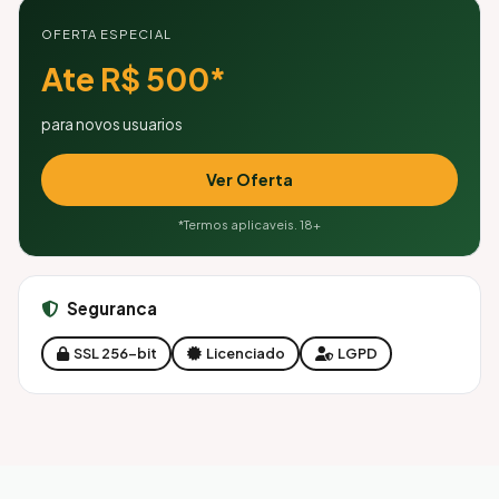
OFERTA ESPECIAL
Ate R$ 500*
para novos usuarios
Ver Oferta
*Termos aplicaveis. 18+
Seguranca
SSL 256-bit
Licenciado
LGPD