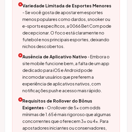
Variedade Limitada de Esportes Menores
- Se você gosta de apostar em esportes
menos populares como dardos, snooker ou
e-sports específicos, a 0066 Bet Com pode
decepcionar. O foco está claramente no
futebol e nos principais esportes, deixando
nichos descobertos.
Ausência de Aplicativo Nativo
- Embora o
site mobile funcione bem, a falta de um app
dedicado para iOS e Android pode
incomodar usuários que preferem a
experiência de aplicativos nativos, com
notificações push e acesso mais rápido.
Requisitos de Rollover do Bônus
Exigentes
- O rollover de 5x com odds
mínimas de 1.65 é mais rigoroso que algumas
concorrentes que oferecem 3x ou 4x. Para
apostadores iniciantes ou conservadores,