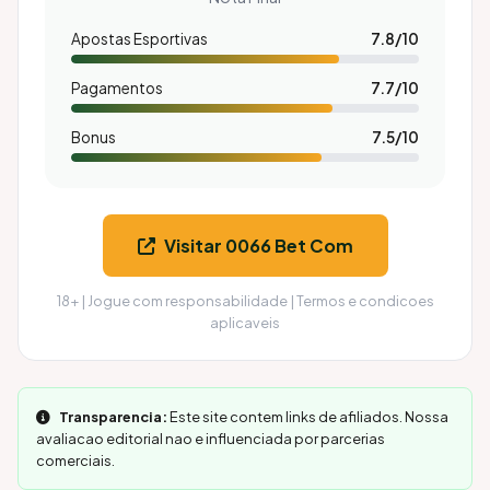
Apostas Esportivas
7.8/10
Pagamentos
7.7/10
Bonus
7.5/10
Visitar 0066 Bet Com
18+ | Jogue com responsabilidade | Termos e condicoes
aplicaveis
Transparencia:
Este site contem links de afiliados. Nossa
avaliacao editorial nao e influenciada por parcerias
comerciais.