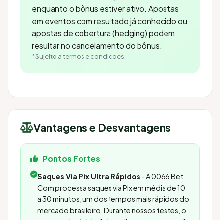
enquanto o bônus estiver ativo. Apostas
em eventos com resultado já conhecido ou
apostas de cobertura (hedging) podem
resultar no cancelamento do bônus.
*Sujeito a termos e condicoes.
Vantagens e Desvantagens
Pontos Fortes
Saques Via Pix Ultra Rápidos
- A 0066 Bet
Com processa saques via Pix em média de 10
a 30 minutos, um dos tempos mais rápidos do
mercado brasileiro. Durante nossos testes, o