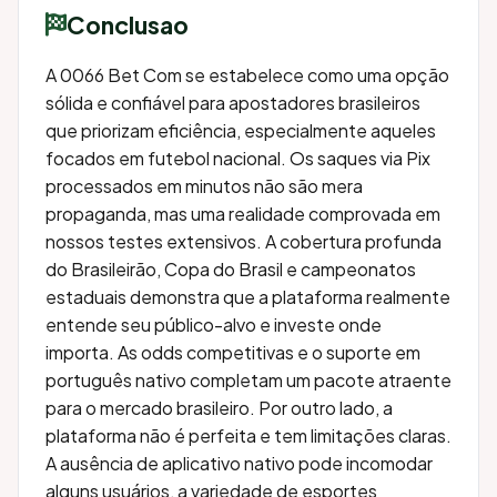
esteja completamente verificada (com
se recebeu R$ 300 de bônus, precisará
de escanteios, cartões, método de vitória e
Conclusao
plataforma oferece um site mobile totalmente
documentos aprovados) e que você tenha
movimentar R$ 1.500 em apostas qualificadas
apostas em jogadores individuais. A Série B
responsivo que funciona perfeitamente através
cumprido os requisitos de rollover caso tenha
(R$ 300 x 5) antes de poder sacar os ganhos.
também está disponível com boa variedade de
A 0066 Bet Com se estabelece como uma opção
do navegador do seu smartphone ou tablet, sem
ativado algum bônus, pois esses fatores podem
Apostas com odds inferiores a 1.65 não contam
mercados. A Copa do Brasil é coberta em todas
sólida e confiável para apostadores brasileiros
necessidade de downloads ou instalações.
atrasar o processamento. Vale mencionar que a
para o rollover. Você tem 30 dias corridos para
as suas fases, desde as etapas preliminares até a
que priorizam eficiência, especialmente aqueles
Durante nossos testes em diferentes
0066 Bet Com não cobra taxas para saques via
completar esses requisitos. É importante ler
grande final, com odds ao vivo e dezenas de
focados em futebol nacional. Os saques via Pix
dispositivos (iPhone, Samsung Galaxy e
Pix, mas seu banco pode cobrar tarifas
todos os termos e condições, pois existem
opções de apostas para cada confronto. Os
processados em minutos não são mera
Motorola), o site mobile demonstrou excelente
dependendo do tipo de conta que você possui.
regras sobre apostas simultâneas, mercados
principais campeonatos estaduais também
propaganda, mas uma realidade comprovada em
desempenho, com carregamento rápido mesmo
O valor mínimo de saque é R$ 20 e o máximo
excluídos e limites de aposta máxima enquanto o
recebem destaque: Paulistão, Carioca, Gaúcho,
nossos testes extensivos. A cobertura profunda
em conexões 3G, navegação intuitiva e botões
diário é R$ 5.000, com limite mensal de R$
bônus estiver ativo. Apostas de cobertura
Mineiro, Pernambucano, Baiano e Catarinense
do Brasileirão, Copa do Brasil e campeonatos
adequadamente dimensionados para telas
50.000 para a maioria dos usuários.
(hedging) ou em eventos com resultado já
contam com cobertura detalhada e múltiplos
estaduais demonstra que a plataforma realmente
menores. Você pode adicionar um atalho na tela
conhecido podem resultar no cancelamento do
mercados por partida. Além disso, a plataforma
entende seu público-alvo e investe onde
inicial do seu celular que funciona praticamente
bônus. Recomendamos apostar normalmente em
oferece apostas antecipadas para artilharia dos
importa. As odds competitivas e o suporte em
como um app. A vantagem de não ter app é que
eventos que você já apostaria de qualquer forma,
campeonatos, campeão, rebaixamento e
português nativo completam um pacote atraente
você economiza espaço de armazenamento no
tratando o bônus como um valor extra, não como
classificação para Libertadores. Durante nossos
para o mercado brasileiro. Por outro lado, a
seu dispositivo e sempre acessa a versão mais
dinheiro garantido.
testes, ficamos impressionados com a
plataforma não é perfeita e tem limitações claras.
atualizada da plataforma sem precisar baixar
profundidade dos mercados oferecidos para o
A ausência de aplicativo nativo pode incomodar
atualizações. Para apostas ao vivo, o site mobile
futebol brasileiro, algo que muitas casas de
alguns usuários, a variedade de esportes
responde rapidamente e permite fazer apostas