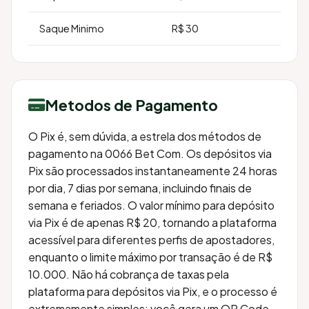
Saque Minimo
R$ 30
Metodos de Pagamento
O Pix é, sem dúvida, a estrela dos métodos de
pagamento na 0066 Bet Com. Os depósitos via
Pix são processados instantaneamente 24 horas
por dia, 7 dias por semana, incluindo finais de
semana e feriados. O valor mínimo para depósito
via Pix é de apenas R$ 20, tornando a plataforma
acessível para diferentes perfis de apostadores,
enquanto o limite máximo por transação é de R$
10.000. Não há cobrança de taxas pela
plataforma para depósitos via Pix, e o processo é
extremamente simples: você gera um QR Code