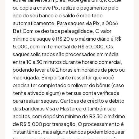
ou copia a chave Pix, realiza o pagamento pelo
app do seu banco e o saldo é creditado
automaticamente. Para saques via Pix, a 0066
Bet Com se destaca pela agilidade. O valor
mínimo de saque é R$ 20 e o máximo diário é R$
5.000, com limite mensal de R$ 50.000. Os
saques solicitados são processados em média
entre 10 a 30 minutos durante horário comercial,
podendo levar até 2 horas em horários de pico ou
madrugada. É importante ressaltar que você
precisa ter completado o rollover do bônus (caso
tenha ativado algum) e ter sua conta verificada
para realizar saques. Cartões de crédito e débito
das bandeiras Visa e Mastercard também são
aceitos, com depósito mínimo de R$ 30 e máximo
de R$ 5.000 por transação. O processamento é
instantâneo, mas alguns bancos podem bloquear