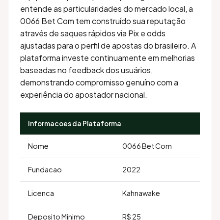
entende as particularidades do mercado local, a
0066 Bet Com tem construído sua reputação
através de saques rápidos via Pix e odds
ajustadas para o perfil de apostas do brasileiro. A
plataforma investe continuamente em melhorias
baseadas no feedback dos usuários,
demonstrando compromisso genuíno com a
experiência do apostador nacional.
Informacoes da Plataforma
Nome
0066 Bet Com
Fundacao
2022
Licenca
Kahnawake
Deposito Minimo
R$ 25