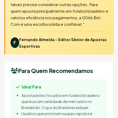
talvez precise considerar outras opções. Para
quem aposta principalmente em futebol brasileiro e
valoriza eficiência nos pagamentos, a 0066 Bet
Com é uma escolha sólida e confiável."
Fernando Almeida - Editor Sênior de Apostas
F
Esportivas
Para Quem Recomendamos
Ideal Para
Apostadores focados em futebol brasileiro
que buscam variedade de mercados no
Brasileirão, Copa do Brasil e estaduais
Usuários que priorizam saques rápidos e