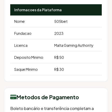
Informacoes da Plataforma
Nome
505bet
Fundacao
2023
Licenca
Malta Gaming Authority
Deposito Minimo
R$ 50
Saque Minimo
R$ 30
Metodos de Pagamento
Boleto bancário e transferência completam a