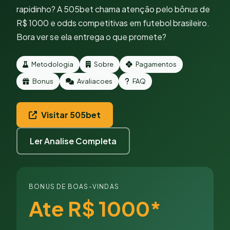
rapidinho? A 505bet chama atenção pelo bônus de
R$ 1000 e odds competitivas em futebol brasileiro.
Bora ver se ela entrega o que promete?
Metodologia
Sobre
Pagamentos
Bonus
Avaliacoes
FAQ
Visitar 505bet
Ler Analise Completa
BONUS DE BOAS-VINDAS
Ate R$ 1000*