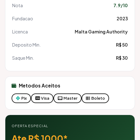
Nota
7.9/10
Fundacao
2023
Licenca
Malta Gaming Authority
Deposito Min.
R$ 50
Saque Min.
R$ 30
Metodos Aceitos
Pix
Visa
Master
Boleto
OFERTA ESPECIAL
Ate R$ 1000*