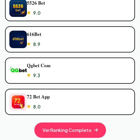
5526 Bet
9.0
616Bet
8.9
Qgbet Com
9.3
72 Bet App
8.0
Ver Ranking Completo