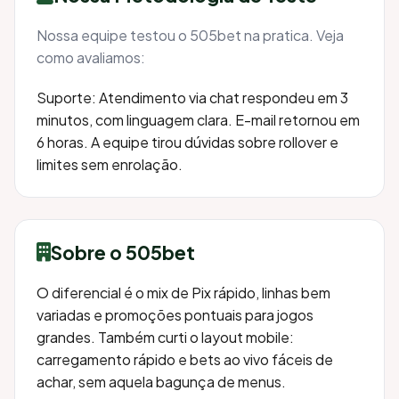
Nossa equipe testou o 505bet na pratica. Veja
como avaliamos:
Suporte: Atendimento via chat respondeu em 3
minutos, com linguagem clara. E-mail retornou em
6 horas. A equipe tirou dúvidas sobre rollover e
limites sem enrolação.
Sobre o 505bet
O diferencial é o mix de Pix rápido, linhas bem
variadas e promoções pontuais para jogos
grandes. Também curti o layout mobile:
carregamento rápido e bets ao vivo fáceis de
achar, sem aquela bagunça de menus.