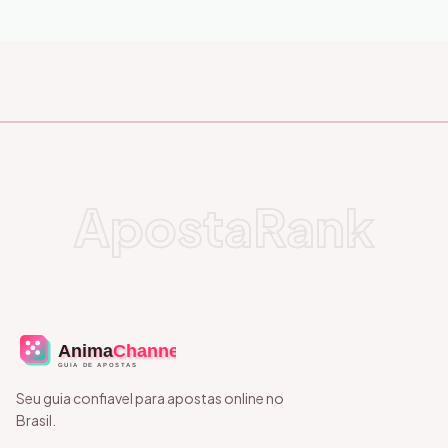
ApostaRank
Seu guia confiavel para apostas online no
Brasil.