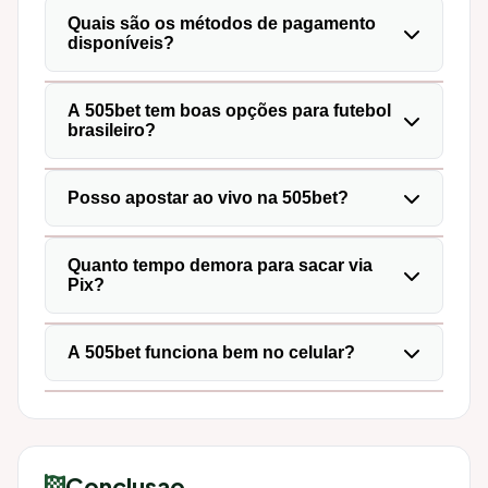
O bônus normalmente é de 100% sobre o
Quais são os métodos de pagamento
primeiro depósito, até R$ 1000. Para liberar os
disponíveis?
ganhos, você precisa cumprir o rollover de 10x no
bônus + depósito, com odds mínimas de 1.50.
O destaque é o Pix, com depósitos mínimos de
A 505bet tem boas opções para futebol
Também existe prazo de validade de 7 dias, então
R$ 20 e entrada quase instantânea. Saques via
brasileiro?
é bom planejar as apostas para não perder o
Pix costumam cair em poucas horas, dependendo
bônus. A dica é apostar em mercados de futebol
da verificação. Também há cartões, boleto e
Sim, a cobertura de futebol brasileiro é ampla.
brasileiro com odds consistentes e evitar deixar
Posso apostar ao vivo na 505bet?
transferência. Boleto é mais lento e pode levar
Brasileirão Série A e B, Copa do Brasil e vários
para o último dia.
até 2 dias úteis, então vale para quem não tem
estaduais estão presentes, com mercados para
Pode sim. A seção ao vivo é organizada e
pressa.
gols, cartões e escanteios. Em jogos grandes,
Quanto tempo demora para sacar via
apresenta odds atualizadas em tempo real. Em
Pix?
aparecem mercados especiais como jogadores e
muitos jogos há opção de cashout, o que é útil
placar exato. Isso ajuda quem gosta de explorar
para controlar risco. Se você gosta de apostar
Nos testes, o saque via Pix levou entre 15 minutos
apostas mais específicas.
A 505bet funciona bem no celular?
durante o jogo, vale explorar mercados de
e 2 horas. Isso pode variar conforme a verificação
escanteios e cartões, que costumam ter boas
da conta e o volume de solicitações. Se for o
Sim, a versão mobile é leve e carrega rápido,
oportunidades.
primeiro saque, pode ser que a plataforma peça
mesmo em 4G. Os menus são simples e dá para
documentos adicionais. Depois disso, a
encontrar jogos do Brasileirão sem se perder.
tendência é ficar mais rápido.
Conclusao
Para quem aposta ao vivo, a navegação é direta e