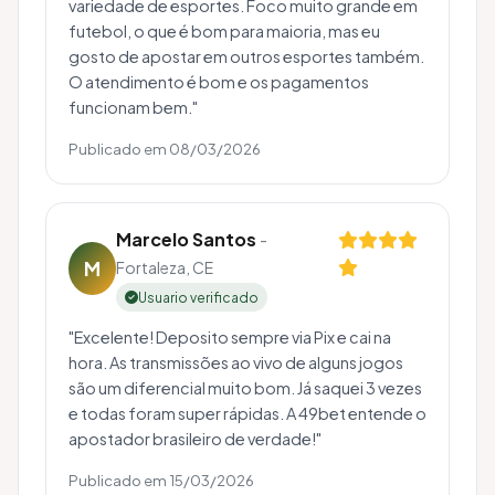
variedade de esportes. Foco muito grande em
futebol, o que é bom para maioria, mas eu
gosto de apostar em outros esportes também.
O atendimento é bom e os pagamentos
funcionam bem."
Publicado em 08/03/2026
Marcelo Santos
-
M
Fortaleza, CE
Usuario verificado
"Excelente! Deposito sempre via Pix e cai na
hora. As transmissões ao vivo de alguns jogos
são um diferencial muito bom. Já saquei 3 vezes
e todas foram super rápidas. A 49bet entende o
apostador brasileiro de verdade!"
Publicado em 15/03/2026