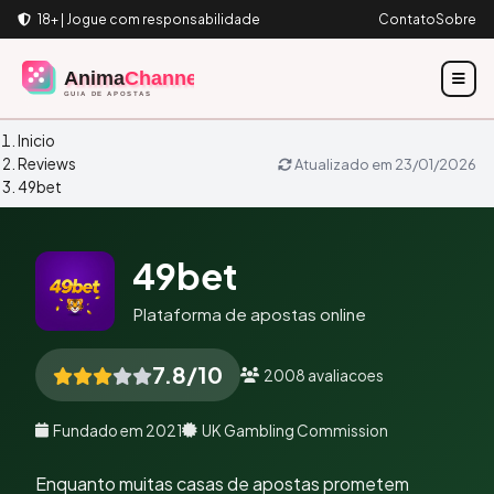
18+ | Jogue com responsabilidade
Contato
Sobre
Inicio
Reviews
Atualizado em 23/01/2026
49bet
49bet
Plataforma de apostas online
7.8/10
2008 avaliacoes
Fundado em 2021
UK Gambling Commission
Enquanto muitas casas de apostas prometem