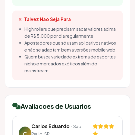
Talvez Nao Seja Para
High rollers que precisam sacar valores acima
de R$ 5.000 por dia regularmente
Apostadores que só usam aplicativos nativos
e não se adaptam bem a versões mobile web
Quem busca variedade extrema de esportes
nicho e mercados exóticos além do
mainstream
Avaliacoes de Usuarios
Carlos Eduardo
- São
C
Paulo, SP