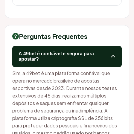
Perguntas Frequentes
A 49bet é confiável e segura para
apostar?
Sim, a 49bet é uma plataforma confiável que
opera no mercado brasileiro de apostas
esportivas desde 2023. Durante nossos testes
extensivos de 45 dias, realizamos múltiplos
depósitos e saques sem enfrentar qualquer
problema de segurança ou inadimplência. A
plataforma utiliza criptografia SSL de 256 bits
para proteger dados pessoais e financeiros dos
usuários, o mesmo padrão usado por bancos