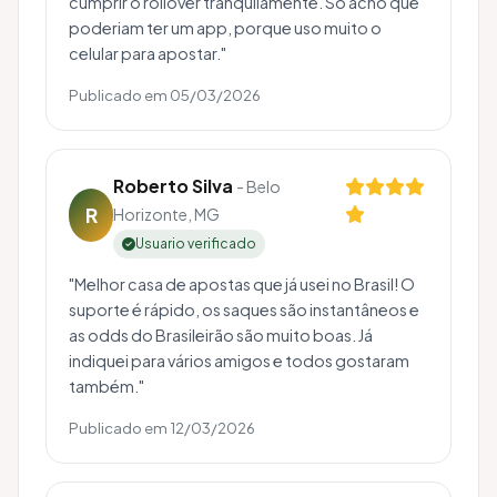
cumprir o rollover tranquilamente. Só acho que
poderiam ter um app, porque uso muito o
celular para apostar."
Publicado em 05/03/2026
Roberto Silva
- Belo
R
Horizonte, MG
Usuario verificado
"Melhor casa de apostas que já usei no Brasil! O
suporte é rápido, os saques são instantâneos e
as odds do Brasileirão são muito boas. Já
indiquei para vários amigos e todos gostaram
também."
Publicado em 12/03/2026