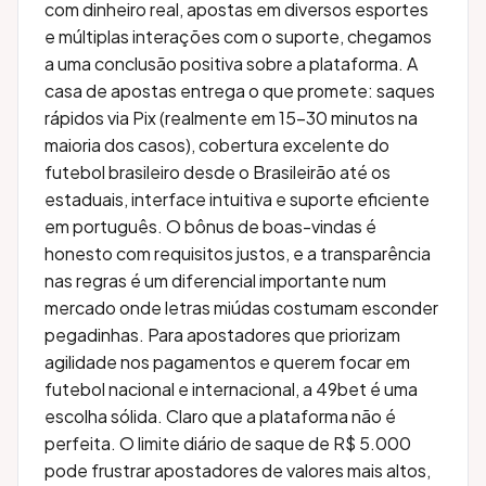
múltiplas, acompanhar jogos ao vivo, assistir
sua conta bancária. Para outros métodos de
com dinheiro real, apostas em diversos esportes
mínimo para saque é R$ 50 e o máximo diário é R$
lucros obtidos apostando com ele. Porém - e isso
League e Europa League têm cobertura premium
transmissões disponíveis, solicitar saques e
pagamento como cartão de crédito, débito ou
e múltiplas interações com o suporte, chegamos
5.000, sem cobrança de taxas pela plataforma.
é importante - seu dinheiro real depositado e
com dezenas de mercados por partida. As
contatar o suporte. O carregamento é rápido e
transferência bancária, a 49bet também não
a uma conclusão positiva sobre a plataforma. A
todos os ganhos obtidos com apostas feitas com
competições sul-americanas também são
não enfrentamos travamentos ou bugs
cobra taxas diretamente. Porém, é importante
casa de apostas entrega o que promete: saques
seu saldo real permanecem intactos e disponíveis
destaque: Copa Libertadores e Sul-Americana
significativos. As odds são atualizadas em tempo
verificar com seu banco ou operadora de cartão
rápidos via Pix (realmente em 15-30 minutos na
para saque. A 49bet mantém o saldo de bônus e
recebem atenção especial, com odds turbinadas
real nas apostas ao vivo sem delays perceptíveis.
se há cobranças do lado deles - alguns bancos
maioria dos casos), cobertura excelente do
o saldo real separados justamente para essa
para times brasileiros e transmissões ao vivo de
Para acessar, basta abrir o navegador do seu
cobram taxas para transações internacionais ou
futebol brasileiro desde o Brasileirão até os
transparência. Quando você faz apostas, o
jogos selecionados. Além disso, você pode
celular (Chrome, Safari, Firefox, etc.) e digitar o
operações específicas, mas isso independe da
estaduais, interface intuitiva e suporte eficiente
sistema sempre utiliza primeiro seu dinheiro real, e
apostar em ligas de países como Portugal,
endereço da 49bet - o site automaticamente se
49bet. O boleto bancário também é isento de
em português. O bônus de boas-vindas é
só depois começa a usar o bônus. Isso significa
Holanda, Argentina e outros campeonatos
adapta ao tamanho da tela do seu dispositivo.
taxas pela plataforma. Vale lembrar que o Pix
honesto com requisitos justos, e a transparência
que mesmo que o bônus expire, você não perde
relevantes ao redor do mundo.
continua sendo a opção mais vantajosa: além de
nas regras é um diferencial importante num
nada do que depositou ou ganhou com seu
não ter taxas, é instantâneo para depósitos e
mercado onde letras miúdas costumam esconder
próprio dinheiro. Durante nosso teste,
muito rápido para saques (15-30 minutos em
pegadinhas. Para apostadores que priorizam
conseguimos cumprir o rollover em 12 dias
média).
agilidade nos pagamentos e querem focar em
apostando principalmente em jogos do
futebol nacional e internacional, a 49bet é uma
Brasileirão e Champions League com odds acima
escolha sólida. Claro que a plataforma não é
de 1.65. A dica é focar em apostas com odds
perfeita. O limite diário de saque de R$ 5.000
entre 1.70 e 2.50, que oferecem um bom
pode frustrar apostadores de valores mais altos,
equilíbrio entre risco e contribuição para o