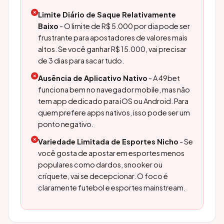
Limite Diário de Saque Relativamente
Baixo
- O limite de R$ 5.000 por dia pode ser
frustrante para apostadores de valores mais
altos. Se você ganhar R$ 15.000, vai precisar
de 3 dias para sacar tudo.
Ausência de Aplicativo Nativo
- A 49bet
funciona bem no navegador mobile, mas não
tem app dedicado para iOS ou Android. Para
quem prefere apps nativos, isso pode ser um
ponto negativo.
Variedade Limitada de Esportes Nicho
- Se
você gosta de apostar em esportes menos
populares como dardos, snooker ou
críquete, vai se decepcionar. O foco é
claramente futebol e esportes mainstream.