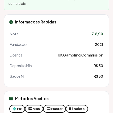
comerciais.
Informacoes Rapidas
Nota
7.8/10
Fundacao
2021
Licenca
UK Gambling Commission
Deposito Min.
R$ 50
Saque Min.
R$ 50
Metodos Aceitos
Pix
Visa
Master
Boleto