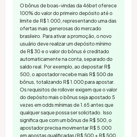
O bônus de boas-vindas da 46bet oferece
100% do valor do primeiro depósito até o
limite de R$ 1.000, representando uma das
ofertas mais generosas do mercado
brasileiro. Para ativar a promoção, o novo
usuário deve realizar um depósito mínimo
de R$ 30 e o valor do bônus é creditado
automaticamente na conta, separado do
saldo real. Por exemplo, ao depositar R$
500, o apostador recebe mais R$ 500 de
bônus, totalizando R$ 1.000 para apostar.
Os requisitos de rollover exigem que o valor
do depósito mais o bônus seja apostado 5
vezes em odds mínimas de 1.65 antes que
qualquer saque possa ser solicitado. Isso
significa que com um bônus de R$ 500, o
apostador precisa movimentar R$ 5.000
em apostas qualificadas (R$ 500 + R$ 500