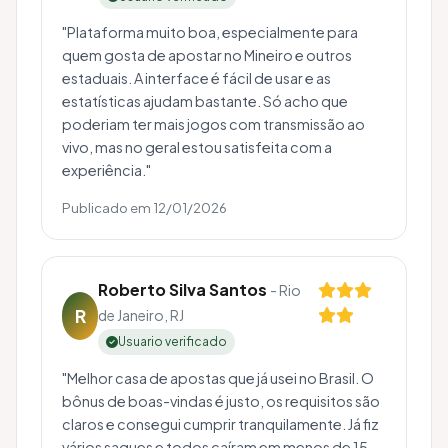
"Plataforma muito boa, especialmente para
quem gosta de apostar no Mineiro e outros
estaduais. A interface é fácil de usar e as
estatísticas ajudam bastante. Só acho que
poderiam ter mais jogos com transmissão ao
vivo, mas no geral estou satisfeita com a
experiência."
Publicado em 12/01/2026
Roberto Silva Santos
- Rio
R
de Janeiro, RJ
Usuario verificado
"Melhor casa de apostas que já usei no Brasil. O
bônus de boas-vindas é justo, os requisitos são
claros e consegui cumprir tranquilamente. Já fiz
vários saques e todos caíram em menos de 15