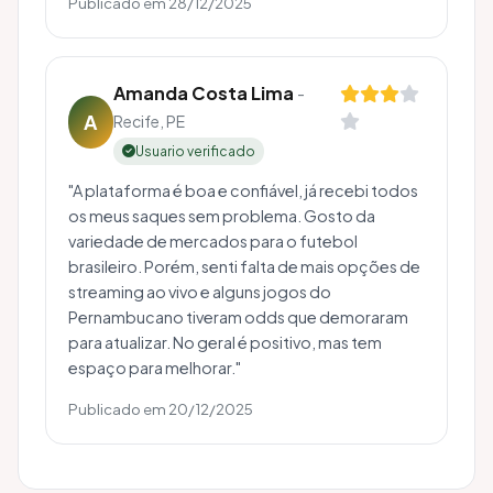
Publicado em 28/12/2025
Amanda Costa Lima
-
A
Recife, PE
Usuario verificado
"A plataforma é boa e confiável, já recebi todos
os meus saques sem problema. Gosto da
variedade de mercados para o futebol
brasileiro. Porém, senti falta de mais opções de
streaming ao vivo e alguns jogos do
Pernambucano tiveram odds que demoraram
para atualizar. No geral é positivo, mas tem
espaço para melhorar."
Publicado em 20/12/2025