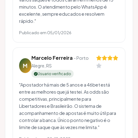
minutos. O atendimento pelo WhatsApp é
excelente, sempre educados e resolvem
rápido."
Publicado em 05/01/2026
Marcelo Ferreira
- Porto
M
Alegre, RS
Usuario verificado
"Apostador há mais de 5 anos e a 46bet está
entre as melhores que já testei. As odds são
competitivas, principalmente para
Libertadores e Brasileirão. O sistema de
acompanhamento de apostas é muito útil para
controlar a banca. Único ponto negativo é o
limite de saque que às vezes me limita."