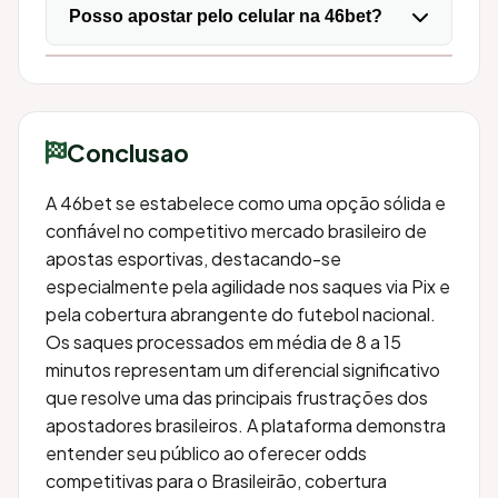
requisitos de rollover exigem que você aposte 5
Posso apostar pelo celular na 46bet?
minutos. Durante nossos testes, 75% dos
completa do futebol brasileiro, incluindo todos os
vezes o valor do depósito mais o bônus em odds
saques via Pix foram concluídos em menos de 10
jogos do Brasileirão Série A e Série B com mais de
Sim, a 46bet oferece experiência mobile
mínimas de 1.65 dentro de 30 dias. Usando o
minutos, tornando a 46bet uma das plataformas
150 mercados de apostas por partida. A Copa do
completa e otimizada tanto através do site
exemplo anterior, seria necessário movimentar R$
mais rápidas do mercado brasileiro neste
Brasil é coberta desde a primeira fase até a final,
responsivo quanto de aplicativo dedicado. O site
6.000 em apostas qualificadas (R$ 1.200 x 5).
aspecto. Para saques via transferência bancária
com odds competitivas e opções de apostas ao
Conclusao
mobile se adapta perfeitamente a qualquer
Apenas apostas esportivas contam para o
TED/DOC, o prazo é de 1 a 3 dias úteis, seguindo
vivo. Esta amplitude de cobertura é um dos
tamanho de tela, mantendo todas as
rollover, e você pode acompanhar o progresso em
o padrão do sistema bancário brasileiro. Cartões
principais diferenciais da plataforma. Os
A 46bet se estabelece como uma opção sólida e
funcionalidades da versão desktop, incluindo
tempo real na seção 'Meus Bônus'. É importante
de débito levam de 2 a 5 dias úteis. É importante
campeonatos estaduais recebem atenção
confiável no competitivo mercado brasileiro de
depósitos, saques, apostas ao vivo e acesso ao
ler todos os termos antes de aceitar a promoção
destacar que o primeiro saque pode demorar um
especial, incluindo Paulistão, Carioca, Gaúcho,
apostas esportivas, destacando-se
suporte. Durante nossos testes em smartphones
para evitar surpresas.
pouco mais devido à verificação de identidade
Mineiro, Pernambucano, Baiano, Catarinense e
especialmente pela agilidade nos saques via Pix e
Android e iOS, a navegação foi fluida sem
obrigatória, mas após a conta estar totalmente
outros, muitas vezes até divisões inferiores.
pela cobertura abrangente do futebol nacional.
travamentos ou lentidão. O aplicativo mobile da
verificada, os saques subsequentes são
Durante nossa análise, identificamos que a 46bet
Os saques processados em média de 8 a 15
46bet pode ser baixado diretamente do site
processados nos prazos mencionados. O valor
oferece mercados para jogos que outras
minutos representam um diferencial significativo
oficial e oferece vantagens como notificações
mínimo para saque via Pix é de R$ 50, e você
plataformas ignoram, atendendo apostadores
que resolve uma das principais frustrações dos
push para resultados de apostas, acesso mais
pode realizar até 3 saques gratuitos por dia.
que acompanham futebol regional. Além disso,
apostadores brasileiros. A plataforma demonstra
rápido e interface otimizada para toque. Todas as
competições sul-americanas como Libertadores
entender seu público ao oferecer odds
funcionalidades estão disponíveis, incluindo o
e Sul-Americana têm cobertura premium,
competitivas para o Brasileirão, cobertura
sistema de gestão de banca, estatísticas