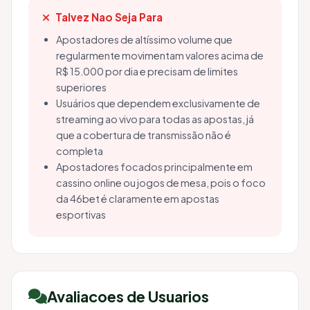
Talvez Nao Seja Para
Apostadores de altíssimo volume que
regularmente movimentam valores acima de
R$ 15.000 por dia e precisam de limites
superiores
Usuários que dependem exclusivamente de
streaming ao vivo para todas as apostas, já
que a cobertura de transmissão não é
completa
Apostadores focados principalmente em
cassino online ou jogos de mesa, pois o foco
da 46bet é claramente em apostas
esportivas
Avaliacoes de Usuarios