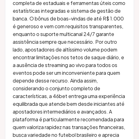
reconhecendo o interesse do público brasileiro
completa de estaduais e ferramentas úteis como
detalhadas e streaming ao vivo quando
por times do continente.
estatísticas integradas e sistema de gestão de
disponível. A experiência mobile é tão completa
banca. O bônus de boas-vindas de até R$ 1.000
que muitos usuários preferem apostar
é generoso e vem com requisitos transparentes,
exclusivamente pelo celular devido à praticidade
enquanto o suporte multicanal 24/7 garante
e velocidade.
assistência sempre que necessário. Por outro
lado, apostadores de altíssimo volume podem
encontrar limitações nos tetos de saque diário, e
a ausência de streaming ao vivo para todos os
eventos pode ser um inconveniente para quem
depende desse recurso. Ainda assim,
considerando o conjunto completo de
características, a 46bet entrega uma experiência
equilibrada que atende bem desde iniciantes até
apostadores intermediários e avançados. A
plataforma é particularmente recomendada para
quem valoriza rapidez nas transações financeiras,
busca variedade no futebol brasileiro e aprecia