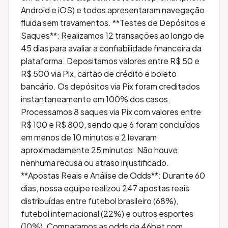
Android e iOS) e todos apresentaram navegação
fluida sem travamentos. **Testes de Depósitos e
Saques**: Realizamos 12 transações ao longo de
45 dias para avaliar a confiabilidade financeira da
plataforma. Depositamos valores entre R$ 50 e
R$ 500 via Pix, cartão de crédito e boleto
bancário. Os depósitos via Pix foram creditados
instantaneamente em 100% dos casos.
Processamos 8 saques via Pix com valores entre
R$ 100 e R$ 800, sendo que 6 foram concluídos
em menos de 10 minutos e 2 levaram
aproximadamente 25 minutos. Não houve
nenhuma recusa ou atraso injustificado.
**Apostas Reais e Análise de Odds**: Durante 60
dias, nossa equipe realizou 247 apostas reais
distribuídas entre futebol brasileiro (68%),
futebol internacional (22%) e outros esportes
(10%). Comparamos as odds da 46bet com