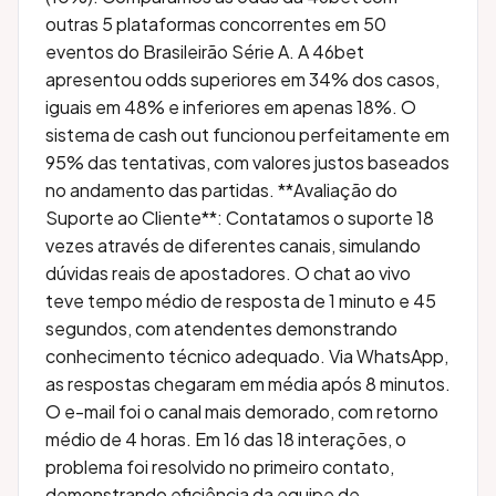
outras 5 plataformas concorrentes em 50
eventos do Brasileirão Série A. A 46bet
apresentou odds superiores em 34% dos casos,
iguais em 48% e inferiores em apenas 18%. O
sistema de cash out funcionou perfeitamente em
95% das tentativas, com valores justos baseados
no andamento das partidas. **Avaliação do
Suporte ao Cliente**: Contatamos o suporte 18
vezes através de diferentes canais, simulando
dúvidas reais de apostadores. O chat ao vivo
teve tempo médio de resposta de 1 minuto e 45
segundos, com atendentes demonstrando
conhecimento técnico adequado. Via WhatsApp,
as respostas chegaram em média após 8 minutos.
O e-mail foi o canal mais demorado, com retorno
médio de 4 horas. Em 16 das 18 interações, o
problema foi resolvido no primeiro contato,
demonstrando eficiência da equipe de