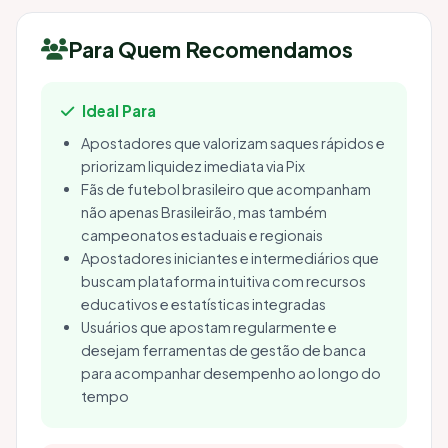
Para Quem Recomendamos
Ideal Para
Apostadores que valorizam saques rápidos e
priorizam liquidez imediata via Pix
Fãs de futebol brasileiro que acompanham
não apenas Brasileirão, mas também
campeonatos estaduais e regionais
Apostadores iniciantes e intermediários que
buscam plataforma intuitiva com recursos
educativos e estatísticas integradas
Usuários que apostam regularmente e
desejam ferramentas de gestão de banca
para acompanhar desempenho ao longo do
tempo