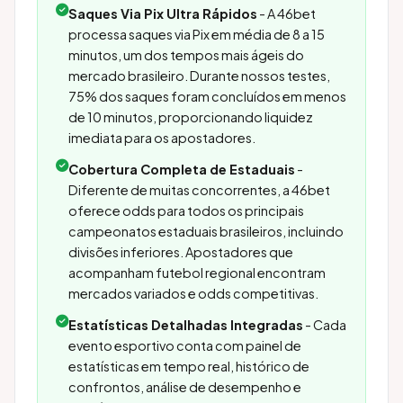
Saques Via Pix Ultra Rápidos
- A 46bet
processa saques via Pix em média de 8 a 15
minutos, um dos tempos mais ágeis do
mercado brasileiro. Durante nossos testes,
75% dos saques foram concluídos em menos
de 10 minutos, proporcionando liquidez
imediata para os apostadores.
Cobertura Completa de Estaduais
-
Diferente de muitas concorrentes, a 46bet
oferece odds para todos os principais
campeonatos estaduais brasileiros, incluindo
divisões inferiores. Apostadores que
acompanham futebol regional encontram
mercados variados e odds competitivas.
Estatísticas Detalhadas Integradas
- Cada
evento esportivo conta com painel de
estatísticas em tempo real, histórico de
confrontos, análise de desempenho e