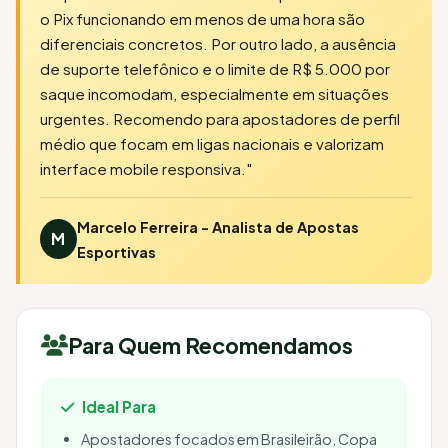
o Pix funcionando em menos de uma hora são
diferenciais concretos. Por outro lado, a ausência
de suporte telefônico e o limite de R$ 5.000 por
saque incomodam, especialmente em situações
urgentes. Recomendo para apostadores de perfil
médio que focam em ligas nacionais e valorizam
interface mobile responsiva."
Marcelo Ferreira - Analista de Apostas
M
Esportivas
Para Quem Recomendamos
Ideal Para
Apostadores focados em Brasileirão, Copa