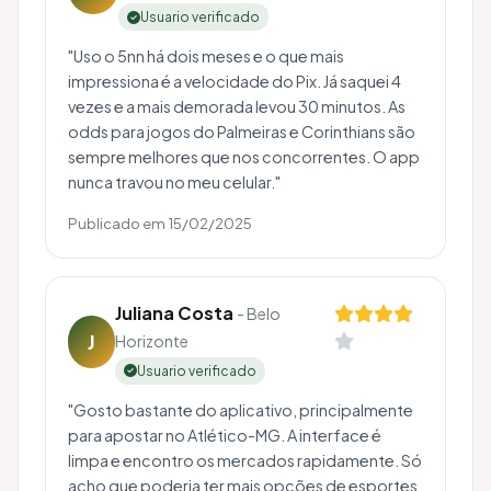
Usuario verificado
"Uso o 5nn há dois meses e o que mais
impressiona é a velocidade do Pix. Já saquei 4
vezes e a mais demorada levou 30 minutos. As
odds para jogos do Palmeiras e Corinthians são
sempre melhores que nos concorrentes. O app
nunca travou no meu celular."
Publicado em 15/02/2025
Juliana Costa
- Belo
J
Horizonte
Usuario verificado
"Gosto bastante do aplicativo, principalmente
para apostar no Atlético-MG. A interface é
limpa e encontro os mercados rapidamente. Só
acho que poderia ter mais opções de esportes