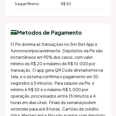
Saque Minimo
R$ 50
Metodos de Pagamento
O Pix domina as transações no 5nn Bet App e
funciona impecavelmente. Depósitos via Pix são
instantâneos em 95% dos casos, com valor
mínimo de R$ 20 e máximo de R$ 10.000 por
transação. O app gera QR Code diretamente na
tela, e o sistema confirma o pagamento em 30
segundos a 5 minutos. Para saques via Pix, o
mínimo é R$ 50 e o máximo R$ 5.000 por
operação, processados entre 15 minutos e 4
horas em dias úteis. Finais de semana podem
estender para até 8 horas. Cartões de crédito
(Visa, Mastercard e Elo) são aceitos com depósito