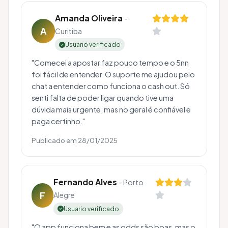
Amanda Oliveira
-
A
Curitiba
Usuario verificado
"Comecei a apostar faz pouco tempo e o 5nn
foi fácil de entender. O suporte me ajudou pelo
chat a entender como funciona o cash out. Só
senti falta de poder ligar quando tive uma
dúvida mais urgente, mas no geral é confiável e
paga certinho."
Publicado em 28/01/2025
Fernando Alves
- Porto
F
Alegre
Usuario verificado
"O app funciona bem e as odds são boas, mas o