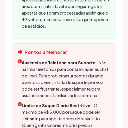
área com sinal instável e consegui registrar
apostas que foram processadas assim que o
4G voltou, recurso valioso para quem aposta
de estádios.
Pontos a Melhorar
Ausência de Telefone para Suporte
- Não
há linha telefônica para contato, apenas chat
e e-mail. Para problemas urgentes durante
eventos ao vivo, a falta de suporte por voz
pode ser frustrante, especialmente para
usuários menos familiarizados com chat.
Limite de Saque Diário Restritivo
- O
máximo de R$ 5.000 por saque pode ser
limitante para apostadores de stake alto.
Quem ganha valores maiores precisa