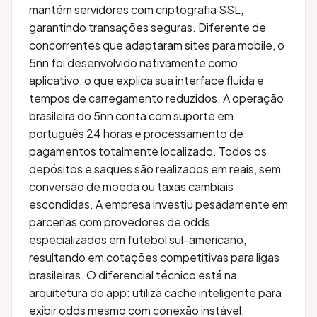
mantém servidores com criptografia SSL,
garantindo transações seguras. Diferente de
concorrentes que adaptaram sites para mobile, o
5nn foi desenvolvido nativamente como
aplicativo, o que explica sua interface fluida e
tempos de carregamento reduzidos. A operação
brasileira do 5nn conta com suporte em
português 24 horas e processamento de
pagamentos totalmente localizado. Todos os
depósitos e saques são realizados em reais, sem
conversão de moeda ou taxas cambiais
escondidas. A empresa investiu pesadamente em
parcerias com provedores de odds
especializados em futebol sul-americano,
resultando em cotações competitivas para ligas
brasileiras. O diferencial técnico está na
arquitetura do app: utiliza cache inteligente para
exibir odds mesmo com conexão instável,