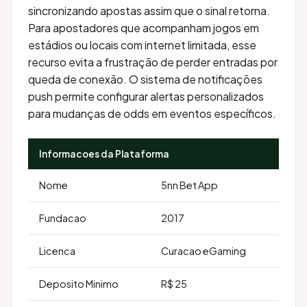
sincronizando apostas assim que o sinal retorna.
Para apostadores que acompanham jogos em
estádios ou locais com internet limitada, esse
recurso evita a frustração de perder entradas por
queda de conexão. O sistema de notificações
push permite configurar alertas personalizados
para mudanças de odds em eventos específicos.
Informacoes da Plataforma
Nome
5nn Bet App
Fundacao
2017
Licenca
Curacao eGaming
Deposito Minimo
R$ 25