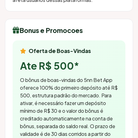
Bonus e Promocoes
Oferta de Boas-Vindas
Ate R$ 500*
O bônus de boas-vindas do 5nn Bet App
oferece 100% do primeiro depósito até R$
500, estrutura padrão do mercado. Para
ativar, é necessário fazer um depósito
mínimo de R$ 30 e o valor do bônus é
creditado automaticamente na conta de
bônus, separada do saldo real. O prazo de
validade é de 30 dias corridos a partir do