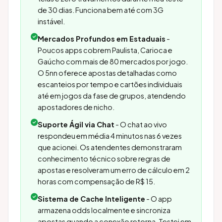
de 30 dias. Funciona bem até com 3G
instável.
Mercados Profundos em Estaduais
-
Poucos apps cobrem Paulista, Carioca e
Gaúcho com mais de 80 mercados por jogo.
O 5nn oferece apostas detalhadas como
escanteios por tempo e cartões individuais
até em jogos da fase de grupos, atendendo
apostadores de nicho.
Suporte Ágil via Chat
- O chat ao vivo
respondeu em média 4 minutos nas 6 vezes
que acionei. Os atendentes demonstraram
conhecimento técnico sobre regras de
apostas e resolveram um erro de cálculo em 2
horas com compensação de R$ 15.
Sistema de Cache Inteligente
- O app
armazena odds localmente e sincroniza
apostas quando a conexão retorna. Testei em