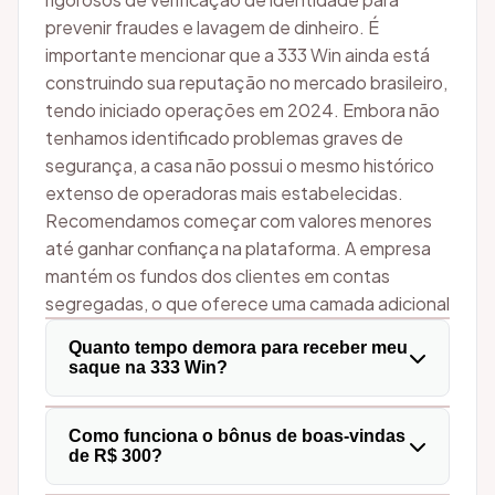
prevenir fraudes e lavagem de dinheiro. É
importante mencionar que a 333 Win ainda está
construindo sua reputação no mercado brasileiro,
tendo iniciado operações em 2024. Embora não
tenhamos identificado problemas graves de
segurança, a casa não possui o mesmo histórico
extenso de operadoras mais estabelecidas.
Recomendamos começar com valores menores
até ganhar confiança na plataforma. A empresa
mantém os fundos dos clientes em contas
segregadas, o que oferece uma camada adicional
de proteção financeira.
Quanto tempo demora para receber meu
saque na 333 Win?
O tempo de processamento de saques na 333
Como funciona o bônus de boas-vindas
Win varia conforme o método escolhido. Para Pix,
de R$ 300?
que é a opção mais rápida e recomendada, o