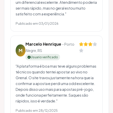
um diferencial excelente. Atendimento poderia
ser mais rápido, mas no geral estou muito
satisfeito com a experiência."
Publicado em 03/01/2026
Marcelo Henrique
- Porto
M
Alegre, RS
Usuario verificado
"A plataforma é boa mas teve alguns problemas
técnicos quando tentei apostar ao vivo no
Grenal. O site travou justamente na hora que ia
confirmar a aposta e perdi uma odd excelente.
Depois disso uso mais para apostas pré-jogo,
onde funciona perfeitamente. Saques são
rápidos, isso é verdade."
Publicado em 28/12/2025