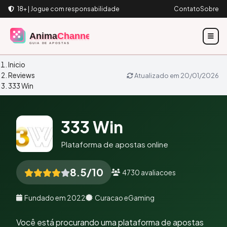
18+ | Jogue com responsabilidade
Contato
Sobre
Inicio
Reviews
Atualizado em 20/01/2026
333 Win
333 Win
Plataforma de apostas online
8.5/10
4730 avaliacoes
Fundado em 2022
Curacao eGaming
Você está procurando uma plataforma de apostas