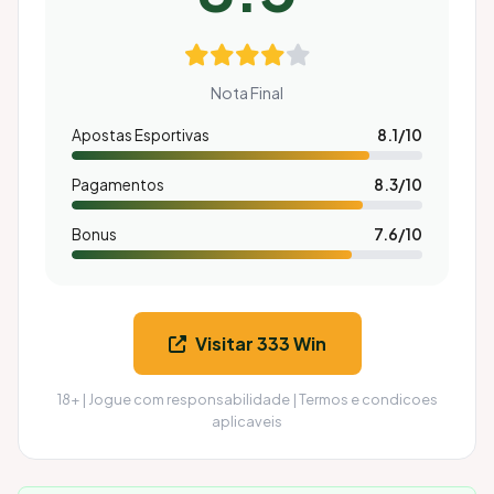
Nota Final
Apostas Esportivas
8.1/10
Pagamentos
8.3/10
Bonus
7.6/10
Visitar 333 Win
18+ | Jogue com responsabilidade | Termos e condicoes
aplicaveis