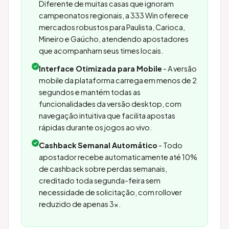
Diferente de muitas casas que ignoram
campeonatos regionais, a 333 Win oferece
mercados robustos para Paulista, Carioca,
Mineiro e Gaúcho, atendendo apostadores
que acompanham seus times locais.
Interface Otimizada para Mobile
- A versão
mobile da plataforma carrega em menos de 2
segundos e mantém todas as
funcionalidades da versão desktop, com
navegação intuitiva que facilita apostas
rápidas durante os jogos ao vivo.
Cashback Semanal Automático
- Todo
apostador recebe automaticamente até 10%
de cashback sobre perdas semanais,
creditado toda segunda-feira sem
necessidade de solicitação, com rollover
reduzido de apenas 3x.