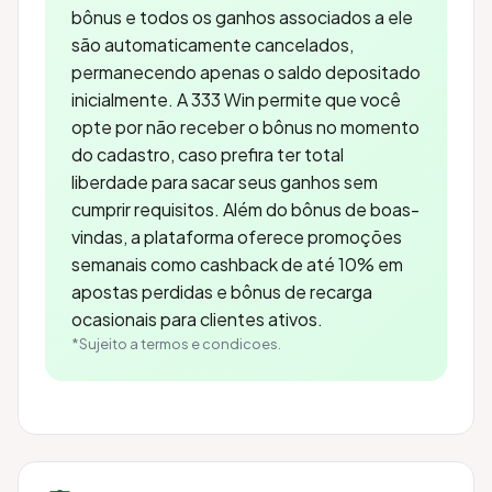
bônus e todos os ganhos associados a ele
são automaticamente cancelados,
permanecendo apenas o saldo depositado
inicialmente. A 333 Win permite que você
opte por não receber o bônus no momento
do cadastro, caso prefira ter total
liberdade para sacar seus ganhos sem
cumprir requisitos. Além do bônus de boas-
vindas, a plataforma oferece promoções
semanais como cashback de até 10% em
apostas perdidas e bônus de recarga
ocasionais para clientes ativos.
*Sujeito a termos e condicoes.