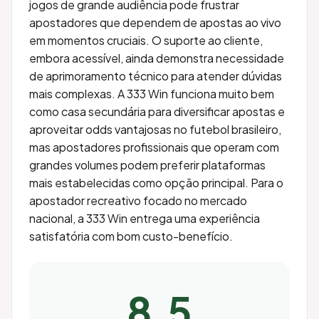
jogos de grande audiência pode frustrar
meses, mas mesmo assim é recomendável
apostadores que dependem de apostas ao vivo
consultar o suporte antes de proceder.
em momentos cruciais. O suporte ao cliente,
embora acessível, ainda demonstra necessidade
de aprimoramento técnico para atender dúvidas
mais complexas. A 333 Win funciona muito bem
como casa secundária para diversificar apostas e
aproveitar odds vantajosas no futebol brasileiro,
mas apostadores profissionais que operam com
grandes volumes podem preferir plataformas
mais estabelecidas como opção principal. Para o
apostador recreativo focado no mercado
nacional, a 333 Win entrega uma experiência
satisfatória com bom custo-benefício.
8.5