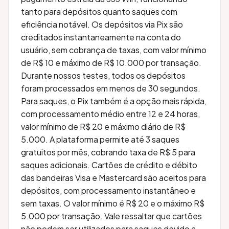
tanto para depósitos quanto saques com
eficiência notável. Os depósitos via Pix são
creditados instantaneamente na conta do
usuário, sem cobrança de taxas, com valor mínimo
de R$ 10 e máximo de R$ 10.000 por transação.
Durante nossos testes, todos os depósitos
foram processados em menos de 30 segundos.
Para saques, o Pix também é a opção mais rápida,
com processamento médio entre 12 e 24 horas,
valor mínimo de R$ 20 e máximo diário de R$
5.000. A plataforma permite até 3 saques
gratuitos por mês, cobrando taxa de R$ 5 para
saques adicionais. Cartões de crédito e débito
das bandeiras Visa e Mastercard são aceitos para
depósitos, com processamento instantâneo e
sem taxas. O valor mínimo é R$ 20 e o máximo R$
5.000 por transação. Vale ressaltar que cartões
não podem ser utilizados para saques devido a