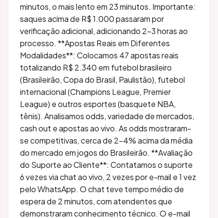
minutos, o mais lento em 23 minutos. Importante:
saques acima de R$ 1.000 passaram por
verificação adicional, adicionando 2-3 horas ao
processo. **Apostas Reais em Diferentes
Modalidades**: Colocamos 47 apostas reais
totalizando R$ 2.340 em futebol brasileiro
(Brasileirão, Copa do Brasil, Paulistão), futebol
internacional (Champions League, Premier
League) e outros esportes (basquete NBA,
tênis). Analisamos odds, variedade de mercados,
cash out e apostas ao vivo. As odds mostraram-
se competitivas, cerca de 2-4% acima da média
do mercado em jogos do Brasileirão. **Avaliação
do Suporte ao Cliente**: Contatamos o suporte
6 vezes via chat ao vivo, 2 vezes por e-mail e 1 vez
pelo WhatsApp. O chat teve tempo médio de
espera de 2 minutos, com atendentes que
demonstraram conhecimento técnico. O e-mail