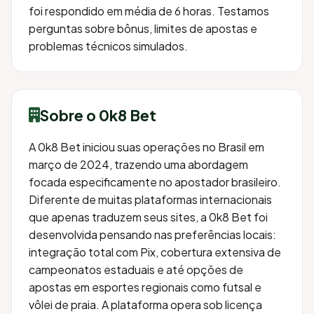
foi respondido em média de 6 horas. Testamos
perguntas sobre bônus, limites de apostas e
problemas técnicos simulados.
Sobre o 0k8 Bet
A 0k8 Bet iniciou suas operações no Brasil em
março de 2024, trazendo uma abordagem
focada especificamente no apostador brasileiro.
Diferente de muitas plataformas internacionais
que apenas traduzem seus sites, a 0k8 Bet foi
desenvolvida pensando nas preferências locais:
integração total com Pix, cobertura extensiva de
campeonatos estaduais e até opções de
apostas em esportes regionais como futsal e
vôlei de praia. A plataforma opera sob licença