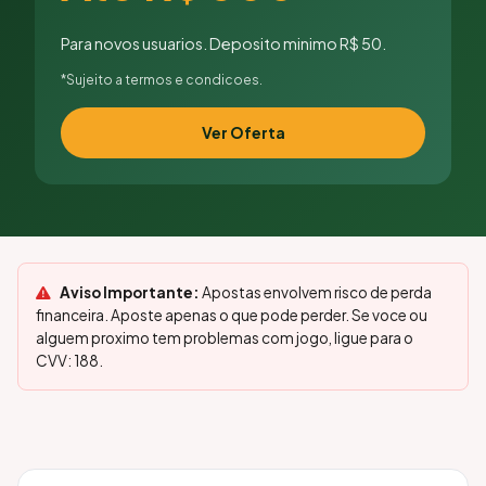
Para novos usuarios. Deposito minimo R$ 50.
*Sujeito a termos e condicoes.
Ver Oferta
Aviso Importante:
Apostas envolvem risco de perda
financeira. Aposte apenas o que pode perder. Se voce ou
alguem proximo tem problemas com jogo, ligue para o
CVV: 188.