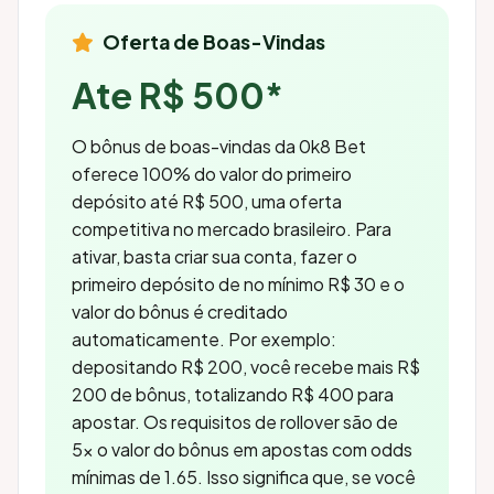
Oferta de Boas-Vindas
Ate R$ 500*
O bônus de boas-vindas da 0k8 Bet
oferece 100% do valor do primeiro
depósito até R$ 500, uma oferta
competitiva no mercado brasileiro. Para
ativar, basta criar sua conta, fazer o
primeiro depósito de no mínimo R$ 30 e o
valor do bônus é creditado
automaticamente. Por exemplo:
depositando R$ 200, você recebe mais R$
200 de bônus, totalizando R$ 400 para
apostar. Os requisitos de rollover são de
5x o valor do bônus em apostas com odds
mínimas de 1.65. Isso significa que, se você