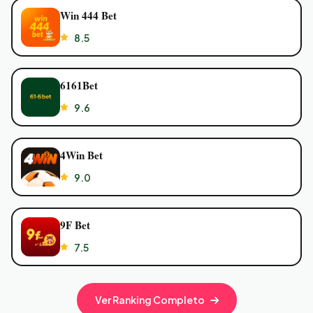
Win 444 Bet
8.5
6161Bet
9.6
4Win Bet
9.0
9F Bet
7.5
Ver Ranking Completo