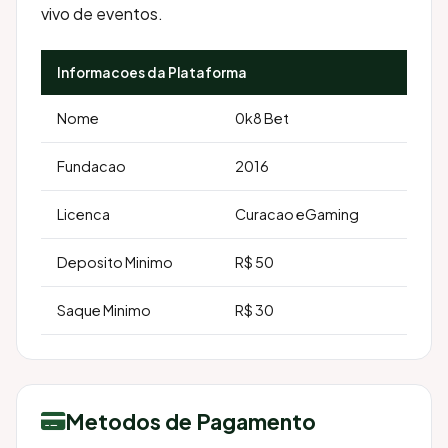
vivo de eventos.
Informacoes da Plataforma
Nome
0k8 Bet
Fundacao
2016
Licenca
Curacao eGaming
Deposito Minimo
R$ 50
Saque Minimo
R$ 30
Metodos de Pagamento