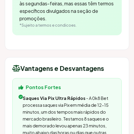
às segundas-feiras, mas essas têm termos
específicos divulgados na seção de
promoções.
*Sujeito a termos e condicoes.
Vantagens e Desvantagens
Pontos Fortes
Saques Via Pix Ultra Rápidos
- A 0k8 Bet
processa saques via Pix em média de 12-15
minutos, um dos tempos mais rápidos do
mercado brasileiro. Testamos 8 saques e o
mais demorado levou apenas 23 minutos,
muito abaixo das horas ou dias que outras