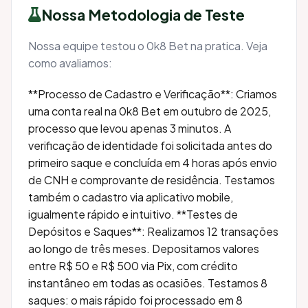
Nossa Metodologia de Teste
Nossa equipe testou o 0k8 Bet na pratica. Veja
como avaliamos:
**Processo de Cadastro e Verificação**: Criamos
uma conta real na 0k8 Bet em outubro de 2025,
processo que levou apenas 3 minutos. A
verificação de identidade foi solicitada antes do
primeiro saque e concluída em 4 horas após envio
de CNH e comprovante de residência. Testamos
também o cadastro via aplicativo mobile,
igualmente rápido e intuitivo. **Testes de
Depósitos e Saques**: Realizamos 12 transações
ao longo de três meses. Depositamos valores
entre R$ 50 e R$ 500 via Pix, com crédito
instantâneo em todas as ocasiões. Testamos 8
saques: o mais rápido foi processado em 8