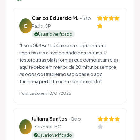
Carlos Eduardo M.
- São
C
Paulo, SP
Usuario verificado
"Uso a 0k8 Bet há 4 meses e o que mais me
impressiona é a velocidade dos saques. Já
testei outras plataformas que demoravam dias,
aqui recebo em menos de 20 minutos sempre.
As odds do Brasileirão são boas e o app
funciona perfeitamente. Recomendo!"
Publicado em 18/01/2026
Juliana Santos
- Belo
J
Horizonte, MG
Usuario verificado