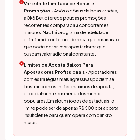
Variedade Limitada de Bônus e
Promoções
- Após o bônus de boas-vindas,
a 0k8 Bet oferece poucas promoções
recorrentes comparada a concorrentes
maiores. Não há programa de fidelidade
estruturado ou bônus de recarga semanais, o
que pode desanimar apostadores que
buscam valor adicional constante.
Limites de Aposta Baixos Para
Apostadores Profissionais
- Apostadores
com estratégias mais agressivas podem se
frustrar com os limites máximos de aposta,
especialmente em mercados menos
populares. Em alguns jogos de estaduais, o
limite pode ser de apenas R$ 500 por aposta,
insuficiente para quem opera com bankroll
maior.