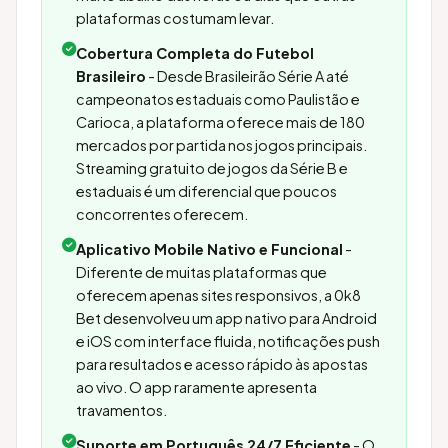
plataformas costumam levar.
Cobertura Completa do Futebol
Brasileiro
- Desde Brasileirão Série A até
campeonatos estaduais como Paulistão e
Carioca, a plataforma oferece mais de 180
mercados por partida nos jogos principais.
Streaming gratuito de jogos da Série B e
estaduais é um diferencial que poucos
concorrentes oferecem.
Aplicativo Mobile Nativo e Funcional
-
Diferente de muitas plataformas que
oferecem apenas sites responsivos, a 0k8
Bet desenvolveu um app nativo para Android
e iOS com interface fluida, notificações push
para resultados e acesso rápido às apostas
ao vivo. O app raramente apresenta
travamentos.
Suporte em Português 24/7 Eficiente
- O