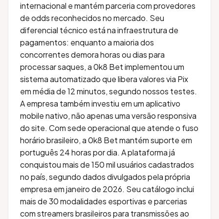
internacional e mantém parceria com provedores
de odds reconhecidos no mercado. Seu
diferencial técnico está na infraestrutura de
pagamentos: enquanto a maioria dos
concorrentes demora horas ou dias para
processar saques, a 0k8 Bet implementou um
sistema automatizado que libera valores via Pix
em média de 12 minutos, segundo nossos testes.
A empresa também investiu em um aplicativo
mobile nativo, não apenas uma versão responsiva
do site. Com sede operacional que atende o fuso
horário brasileiro, a 0k8 Bet mantém suporte em
português 24 horas por dia. A plataforma já
conquistou mais de 150 mil usuários cadastrados
no país, segundo dados divulgados pela própria
empresa em janeiro de 2026. Seu catálogo inclui
mais de 30 modalidades esportivas e parcerias
com streamers brasileiros para transmissões ao