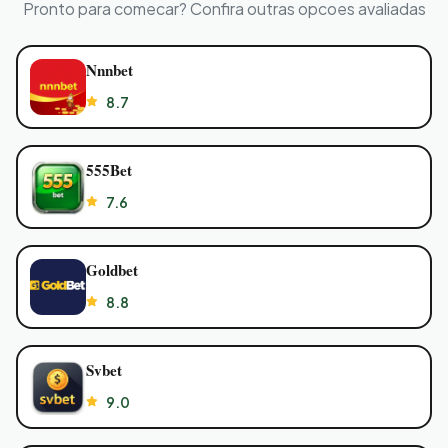
Pronto para comecar? Confira outras opcoes avaliadas
Nnnbet
8.7
555Bet
7.6
Goldbet
8.8
Svbet
9.0