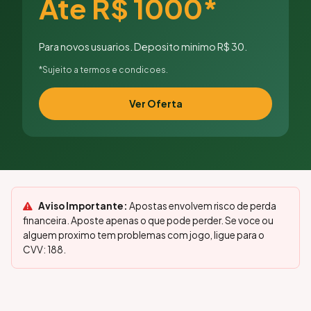
Ate R$ 1000*
Para novos usuarios. Deposito minimo R$ 30.
*Sujeito a termos e condicoes.
Ver Oferta
Aviso Importante:
Apostas envolvem risco de perda
financeira. Aposte apenas o que pode perder. Se voce ou
alguem proximo tem problemas com jogo, ligue para o
CVV: 188.