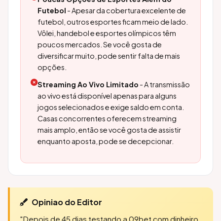
Futebol
- Apesar da cobertura excelente de
futebol, outros esportes ficam meio de lado.
Vôlei, handebol e esportes olímpicos têm
poucos mercados. Se você gosta de
diversificar muito, pode sentir falta de mais
opções.
Streaming Ao Vivo Limitado
- A transmissão
ao vivo está disponível apenas para alguns
jogos selecionados e exige saldo em conta.
Casas concorrentes oferecem streaming
mais amplo, então se você gosta de assistir
enquanto aposta, pode se decepcionar.
Opiniao do Editor
"Depois de 45 dias testando a 09bet com dinheiro