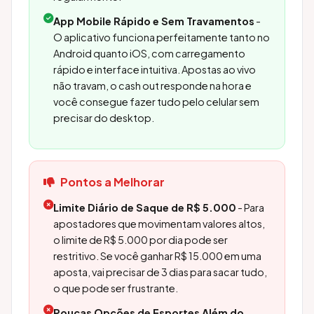
App Mobile Rápido e Sem Travamentos
-
O aplicativo funciona perfeitamente tanto no
Android quanto iOS, com carregamento
rápido e interface intuitiva. Apostas ao vivo
não travam, o cash out responde na hora e
você consegue fazer tudo pelo celular sem
precisar do desktop.
Pontos a Melhorar
Limite Diário de Saque de R$ 5.000
- Para
apostadores que movimentam valores altos,
o limite de R$ 5.000 por dia pode ser
restritivo. Se você ganhar R$ 15.000 em uma
aposta, vai precisar de 3 dias para sacar tudo,
o que pode ser frustrante.
Poucas Opções de Esportes Além do