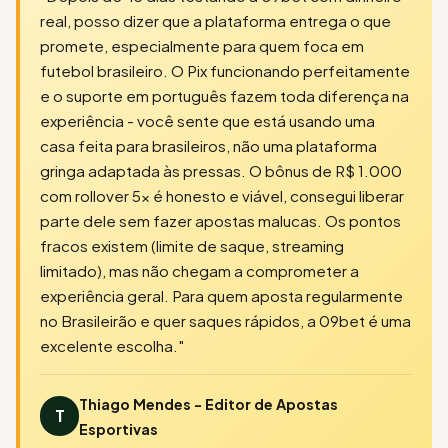
real, posso dizer que a plataforma entrega o que
promete, especialmente para quem foca em
futebol brasileiro. O Pix funcionando perfeitamente
e o suporte em português fazem toda diferença na
experiência - você sente que está usando uma
casa feita para brasileiros, não uma plataforma
gringa adaptada às pressas. O bônus de R$ 1.000
com rollover 5x é honesto e viável, consegui liberar
parte dele sem fazer apostas malucas. Os pontos
fracos existem (limite de saque, streaming
limitado), mas não chegam a comprometer a
experiência geral. Para quem aposta regularmente
no Brasileirão e quer saques rápidos, a 09bet é uma
excelente escolha."
Thiago Mendes - Editor de Apostas
T
Esportivas