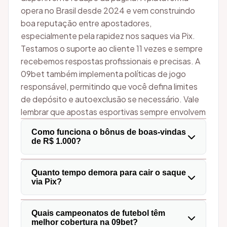
opera no Brasil desde 2024 e vem construindo
boa reputação entre apostadores,
especialmente pela rapidez nos saques via Pix.
Testamos o suporte ao cliente 11 vezes e sempre
recebemos respostas profissionais e precisas. A
09bet também implementa políticas de jogo
responsável, permitindo que você defina limites
de depósito e autoexclusão se necessário. Vale
lembrar que apostas esportivas sempre envolvem
risco financeiro, então aposte apenas o que pode
Como funciona o bônus de boas-vindas
perder e nunca use a plataforma como fonte de
de R$ 1.000?
renda.
O bônus de boas-vindas da 09bet oferece 100%
Quanto tempo demora para cair o saque
do valor do seu primeiro depósito, até o limite de
via Pix?
R$ 1.000. Funciona assim: se você depositar R$
300, recebe mais R$ 300 de bônus (total de R$
Os saques via Pix na 09bet são processados de
Quais campeonatos de futebol têm
600). Se depositar R$ 1.000 ou mais, recebe o
forma bem rápida comparado à média do
melhor cobertura na 09bet?