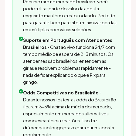
Recurso raro no mercado brasileiro: você
pode retirar parte do valor da aposta
enquanto mantém o resto rodando. Perfeito
para garantir lucro parcial ou minimizar perdas
em múltiplas com várias seleções.
Suporte em Português com Atendentes
Brasileiros
- Chat ao vivo funciona 24/7 com
tempo médio de espera de 2-3 minutos. Os
atendentes são brasileiros, entendem as
gírias e resolvem problemas rapidamente -
nada de ficar explicando o que é Pix para
gringo.
Odds Competitivas no Brasileirão
-
Durante nossos testes, as odds do Brasileirão
ficaram 3-5% acima da média do mercado,
especialmente em mercados alternativos
como escanteios e cartões. Isso faz
diferença no longo prazo para quem aposta
regularmente.