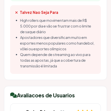
Talvez Nao Seja Para
High rollers que movimentam mais de R$
5.000 por dia e vão se frustrar com o limite
de saque diário
Apostadores que diversificam muito em
esportes menos populares como handebol,
vôlei ou esportes olímpicos
Quem depende de streaming ao vivo para
todas as apostas, já que a cobertura de
transmissão é limitada
Avaliacoes de Usuarios