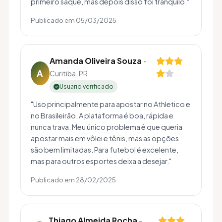
primeiro saque, mas depois disso foi tranquilo."
Publicado em 05/03/2025
Amanda Oliveira Souza
-
A
Curitiba, PR
Usuario verificado
"Uso principalmente para apostar no Athletico e
no Brasileirão. A plataforma é boa, rápida e
nunca trava. Meu único problema é que queria
apostar mais em vôlei e tênis, mas as opções
são bem limitadas. Para futebol é excelente,
mas para outros esportes deixa a desejar."
Publicado em 28/02/2025
Thiago Almeida Rocha
-