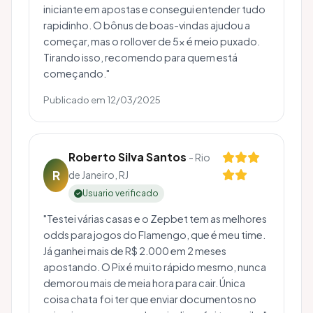
iniciante em apostas e consegui entender tudo
rapidinho. O bônus de boas-vindas ajudou a
começar, mas o rollover de 5x é meio puxado.
Tirando isso, recomendo para quem está
começando."
Publicado em 12/03/2025
Roberto Silva Santos
- Rio
R
de Janeiro, RJ
Usuario verificado
"Testei várias casas e o Zepbet tem as melhores
odds para jogos do Flamengo, que é meu time.
Já ganhei mais de R$ 2.000 em 2 meses
apostando. O Pix é muito rápido mesmo, nunca
demorou mais de meia hora para cair. Única
coisa chata foi ter que enviar documentos no