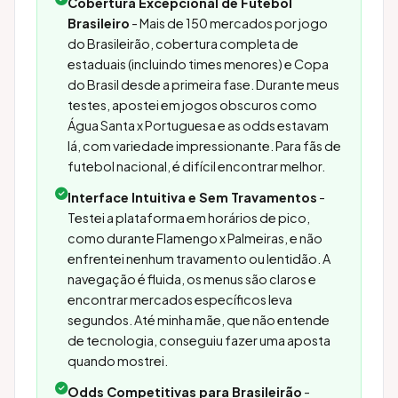
Cobertura Excepcional de Futebol
Brasileiro
- Mais de 150 mercados por jogo
do Brasileirão, cobertura completa de
estaduais (incluindo times menores) e Copa
do Brasil desde a primeira fase. Durante meus
testes, apostei em jogos obscuros como
Água Santa x Portuguesa e as odds estavam
lá, com variedade impressionante. Para fãs de
futebol nacional, é difícil encontrar melhor.
Interface Intuitiva e Sem Travamentos
-
Testei a plataforma em horários de pico,
como durante Flamengo x Palmeiras, e não
enfrentei nenhum travamento ou lentidão. A
navegação é fluida, os menus são claros e
encontrar mercados específicos leva
segundos. Até minha mãe, que não entende
de tecnologia, conseguiu fazer uma aposta
quando mostrei.
Odds Competitivas para Brasileirão
-