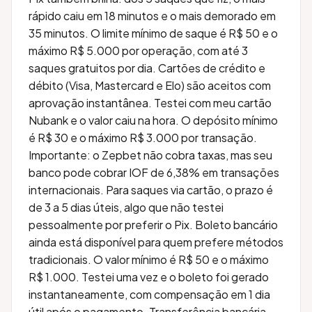
rápido caiu em 18 minutos e o mais demorado em
35 minutos. O limite mínimo de saque é R$ 50 e o
máximo R$ 5.000 por operação, com até 3
saques gratuitos por dia. Cartões de crédito e
débito (Visa, Mastercard e Elo) são aceitos com
aprovação instantânea. Testei com meu cartão
Nubank e o valor caiu na hora. O depósito mínimo
é R$ 30 e o máximo R$ 3.000 por transação.
Importante: o Zepbet não cobra taxas, mas seu
banco pode cobrar IOF de 6,38% em transações
internacionais. Para saques via cartão, o prazo é
de 3 a 5 dias úteis, algo que não testei
pessoalmente por preferir o Pix. Boleto bancário
ainda está disponível para quem prefere métodos
tradicionais. O valor mínimo é R$ 50 e o máximo
R$ 1.000. Testei uma vez e o boleto foi gerado
instantaneamente, com compensação em 1 dia
útil após o pagamento. Transferência bancária