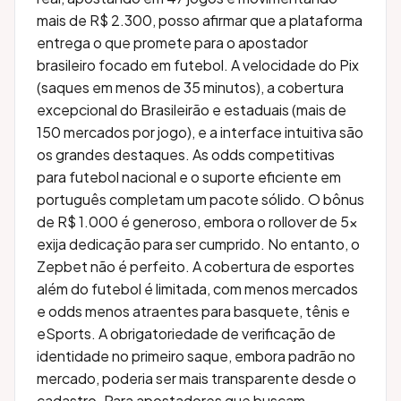
responsivo, ou seja, se adapta automaticamente
principalmente em jogos do Brasileirão com odds
transferência bancária (TED/DOC) pode demorar
do Brasileirão, incluindo opções como
mais de R$ 2.300, posso afirmar que a plataforma
ao tamanho da tela do seu celular, mantendo
entre 1.85 e 2.50, e levei 18 dias para cumprir o
de 2 a 5 dias úteis. Não testei esses métodos
escanteios, cartões, estatísticas de jogadores e
entrega o que promete para o apostador
todas as funcionalidades disponíveis. Fiz várias
requisito completo. O prazo para cumprir o
pessoalmente porque o Pix funcionou tão bem
tempo do primeiro gol. No futebol internacional, o
brasileiro focado em futebol. A velocidade do Pix
apostas diretamente pelo celular, incluindo
rollover é de 30 dias corridos a partir do crédito do
que não vi necessidade. Vale mencionar que você
Zepbet cobre as principais ligas europeias com
(saques em menos de 35 minutos), a cobertura
apostas ao vivo durante jogos do Brasileirão, e
bônus. Se não conseguir dentro desse período, o
pode fazer até 3 saques gratuitos por dia via Pix,
qualidade: Premier League, La Liga, Serie A
excepcional do Brasileirão e estaduais (mais de
não enfrentei travamentos ou lentidão. A
bônus e os ganhos gerados por ele são perdidos,
com limite de R$ 5.000 por transação e mínimo
italiana, Bundesliga, Ligue 1, Eredivisie e
150 mercados por jogo), e a interface intuitiva são
navegação é fluida, os botões são grandes o
mas seu saldo real permanece intacto. Atenção:
de R$ 50. Um detalhe importante: no seu primeiro
Championship inglesa. Champions League e
os grandes destaques. As odds competitivas
suficiente para clicar sem errar, e encontrar
você precisa inserir o código 'BEMVINDO' no
saque, será necessário passar por verificação de
Europa League recebem tratamento premium,
para futebol nacional e o suporte eficiente em
mercados específicos é tão fácil quanto na
momento do primeiro depósito para ativar o
identidade enviando RG e comprovante de
com transmissão ao vivo de jogos selecionados
português completam um pacote sólido. O bônus
versão desktop. Testei também depósitos e
bônus, e o depósito mínimo é R$ 50. Quase
residência. No meu caso, enviei os documentos
diretamente na plataforma. Apostei em
de R$ 1.000 é generoso, embora o rollover de 5x
saques via Pix pelo celular, e o processo foi até
esqueci de usar o código e teria perdido o bônus,
pelo próprio app e a aprovação levou 4 horas,
Barcelona x PSG e consegui assistir pelo próprio
exija dedicação para ser cumprido. No entanto, o
mais prático: você gera o QR Code, abre o app do
então fique atento a esse detalhe.
bem menos que os 2-3 dias prometidos. Após
site enquanto acompanhava minhas apostas ao
Zepbet não é perfeito. A cobertura de esportes
seu banco, escaneia e pronto. Embora não exista
essa primeira verificação, os saques seguintes
vivo. Além do futebol, a plataforma oferece
além do futebol é limitada, com menos mercados
um aplicativo nativo para download na App Store
são processados normalmente sem necessidade
basquete (NBA e NBB brasileiro), vôlei (Superliga
e odds menos atraentes para basquete, tênis e
ou Google Play, a versão mobile pelo navegador
de enviar documentos novamente. Recomendo
masculina e feminina), tênis (Grand Slams, ATP e
eSports. A obrigatoriedade de verificação de
funciona tão bem que não senti falta. Você pode
fazer essa verificação assim que criar a conta,
WTA), MMA (UFC completo com todas as lutas),
identidade no primeiro saque, embora padrão no
até adicionar um atalho do site na tela inicial do
para não ter surpresas quando quiser sacar pela
boxe e até eSports (CS:GO, League of Legends,
mercado, poderia ser mais transparente desde o
seu celular, criando um ícone que abre direto no
primeira vez.
Dota 2). No entanto, testei apostas nesses
cadastro. Para apostadores que buscam