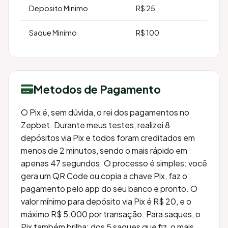
Deposito Minimo
R$ 25
Saque Minimo
R$ 100
Metodos de Pagamento
O Pix é, sem dúvida, o rei dos pagamentos no
Zepbet. Durante meus testes, realizei 8
depósitos via Pix e todos foram creditados em
menos de 2 minutos, sendo o mais rápido em
apenas 47 segundos. O processo é simples: você
gera um QR Code ou copia a chave Pix, faz o
pagamento pelo app do seu banco e pronto. O
valor mínimo para depósito via Pix é R$ 20, e o
máximo R$ 5.000 por transação. Para saques, o
Pix também brilha: dos 5 saques que fiz, o mais