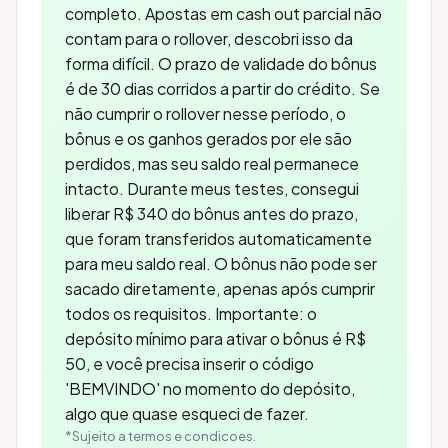
completo. Apostas em cash out parcial não
contam para o rollover, descobri isso da
forma difícil. O prazo de validade do bônus
é de 30 dias corridos a partir do crédito. Se
não cumprir o rollover nesse período, o
bônus e os ganhos gerados por ele são
perdidos, mas seu saldo real permanece
intacto. Durante meus testes, consegui
liberar R$ 340 do bônus antes do prazo,
que foram transferidos automaticamente
para meu saldo real. O bônus não pode ser
sacado diretamente, apenas após cumprir
todos os requisitos. Importante: o
depósito mínimo para ativar o bônus é R$
50, e você precisa inserir o código
'BEMVINDO' no momento do depósito,
algo que quase esqueci de fazer.
*Sujeito a termos e condicoes.