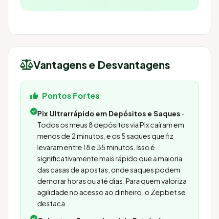
Vantagens e Desvantagens
Pontos Fortes
Pix Ultrarrápido em Depósitos e Saques
-
Todos os meus 8 depósitos via Pix caíram em
menos de 2 minutos, e os 5 saques que fiz
levaram entre 18 e 35 minutos. Isso é
significativamente mais rápido que a maioria
das casas de apostas, onde saques podem
demorar horas ou até dias. Para quem valoriza
agilidade no acesso ao dinheiro, o Zepbet se
destaca.