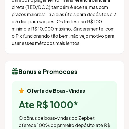
direta (TED/DOC) também é aceita, mas com
prazos maiores: 1 a 3 dias úteis para depósitos e 2
a 5 dias para saques. Os limites são R$ 100
mínimo e R$ 10.000 máximo. Sinceramente, com
o Pix funcionando tão bem, não vejo motivo para
usar esses métodos mais lentos.
Bonus e Promocoes
Oferta de Boas-Vindas
Ate R$ 1000*
O bônus de boas-vindas do Zepbet
oferece 100% do primeiro depósito até R$