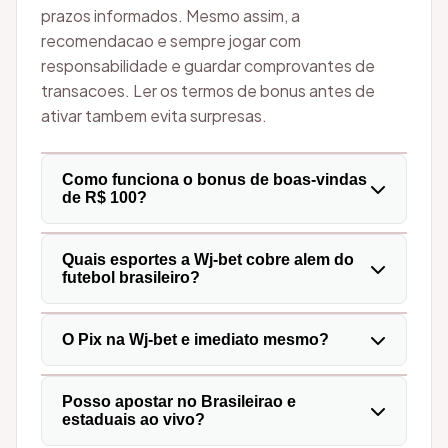
prazos informados. Mesmo assim, a
recomendacao e sempre jogar com
responsabilidade e guardar comprovantes de
transacoes. Ler os termos de bonus antes de
ativar tambem evita surpresas.
Como funciona o bonus de boas-vindas
de R$ 100?
O bonus de R$ 100 fica disponivel apos deposito
Quais esportes a Wj-bet cobre alem do
minimo de R$ 50 e selecao da promocao. Ele
futebol brasileiro?
exige rollover de 5x com odds minimas de 1.50,
dentro de 15 dias. Se o rollover nao for cumprido,
A Wj-bet cobre futebol internacional, tenis,
O Pix na Wj-bet e imediato mesmo?
o bonus expira, mas o valor do deposito continua
basquete, MMA, F1 e eSports. As principais ligas
disponivel para apostas. Vale montar uma
europeias e torneios sul-americanos aparecem
Nos testes, o deposito via Pix entrou em cerca de
estrategia de stakes menores para cumprir com
com boa variedade de mercados. Para quem
Posso apostar no Brasileirao e
2 minutos e o saque caiu em menos de 1 hora.
calma.
estaduais ao vivo?
gosta de diversificar, o ao vivo e bem organizado
Esse tempo pode variar conforme analise de