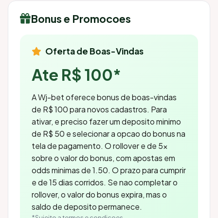
Bonus e Promocoes
Oferta de Boas-Vindas
Ate R$ 100*
A Wj-bet oferece bonus de boas-vindas
de R$ 100 para novos cadastros. Para
ativar, e preciso fazer um deposito minimo
de R$ 50 e selecionar a opcao do bonus na
tela de pagamento. O rollover e de 5x
sobre o valor do bonus, com apostas em
odds minimas de 1.50. O prazo para cumprir
e de 15 dias corridos. Se nao completar o
rollover, o valor do bonus expira, mas o
saldo de deposito permanece.
*Sujeito a termos e condicoes.