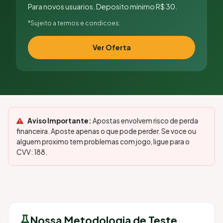
Para novos usuarios. Deposito minimo R$ 30.
*Sujeito a termos e condicoes.
Ver Oferta
Aviso Importante:
Apostas envolvem risco de perda
financeira. Aposte apenas o que pode perder. Se voce ou
alguem proximo tem problemas com jogo, ligue para o
CVV: 188.
Nossa Metodologia de Teste