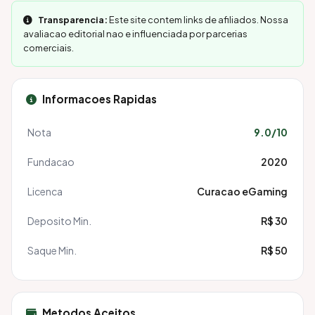
Transparencia:
Este site contem links de afiliados. Nossa
avaliacao editorial nao e influenciada por parcerias
comerciais.
Informacoes Rapidas
Nota
9.0/10
Fundacao
2020
Licenca
Curacao eGaming
Deposito Min.
R$ 30
Saque Min.
R$ 50
Metodos Aceitos