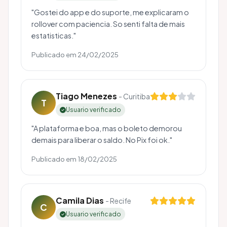
"Gostei do app e do suporte, me explicaram o
rollover com paciencia. So senti falta de mais
estatisticas."
Publicado em 24/02/2025
Tiago Menezes
- Curitiba
T
Usuario verificado
"A plataforma e boa, mas o boleto demorou
demais para liberar o saldo. No Pix foi ok."
Publicado em 18/02/2025
Camila Dias
- Recife
C
Usuario verificado