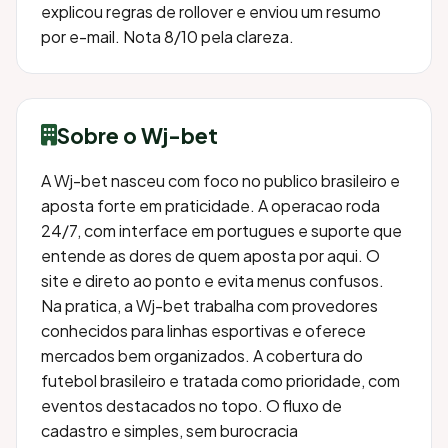
explicou regras de rollover e enviou um resumo
por e-mail. Nota 8/10 pela clareza.
Sobre o Wj-bet
A Wj-bet nasceu com foco no publico brasileiro e
aposta forte em praticidade. A operacao roda
24/7, com interface em portugues e suporte que
entende as dores de quem aposta por aqui. O
site e direto ao ponto e evita menus confusos.
Na pratica, a Wj-bet trabalha com provedores
conhecidos para linhas esportivas e oferece
mercados bem organizados. A cobertura do
futebol brasileiro e tratada como prioridade, com
eventos destacados no topo. O fluxo de
cadastro e simples, sem burocracia