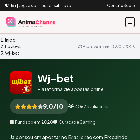
18+ | Jogue com responsabilidade
Contato
Sobre
Inicio
Reviews
Atualizado em 09/01/2026
Wj-bet
Wj-bet
Plataforma de apostas online
9.0/10
4062 avaliacoes
Fundado em 2020
Curacao eGaming
Ja pensou em apostar no Brasileirao com Pix caindo