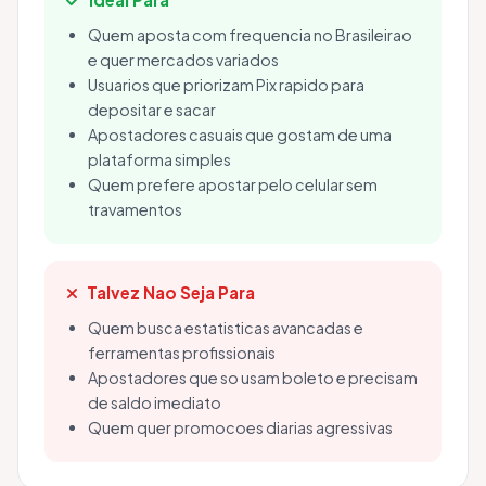
Quem aposta com frequencia no Brasileirao
e quer mercados variados
Usuarios que priorizam Pix rapido para
depositar e sacar
Apostadores casuais que gostam de uma
plataforma simples
Quem prefere apostar pelo celular sem
travamentos
Talvez Nao Seja Para
Quem busca estatisticas avancadas e
ferramentas profissionais
Apostadores que so usam boleto e precisam
de saldo imediato
Quem quer promocoes diarias agressivas