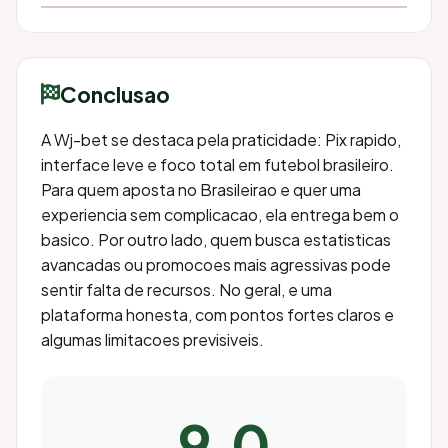
e carrega rapido no celular. Ainda assim, o foco
seguranca e horario da solicitacao. O ideal e
Sim, a Wj-bet oferece ao vivo para Brasileirao
principal segue sendo o futebol brasileiro.
sempre conferir os limites diários e manter os
Serie A e B, Copa do Brasil e estaduais como
dados bancarios consistentes com o cadastro.
Paulista, Carioca e Mineiro. Ha mercados de
Isso reduz a chance de atrasos.
Conclusao
resultado, gols, escanteios e mais. Durante as
partidas, as odds atualizam sem travamentos e a
A Wj-bet se destaca pela praticidade: Pix rapido,
interface deixa claro o tempo de jogo. E uma boa
interface leve e foco total em futebol brasileiro.
opcao para quem curte entrar em momentos
Para quem aposta no Brasileirao e quer uma
especificos.
experiencia sem complicacao, ela entrega bem o
basico. Por outro lado, quem busca estatisticas
avancadas ou promocoes mais agressivas pode
sentir falta de recursos. No geral, e uma
plataforma honesta, com pontos fortes claros e
algumas limitacoes previsiveis.
9.0