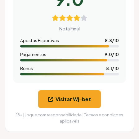
Nota Final
Apostas Esportivas
8.8/10
Pagamentos
9.0/10
Bonus
8.1/10
Visitar Wj-bet
18+ | Jogue com responsabilidade | Termos e condicoes
aplicaveis