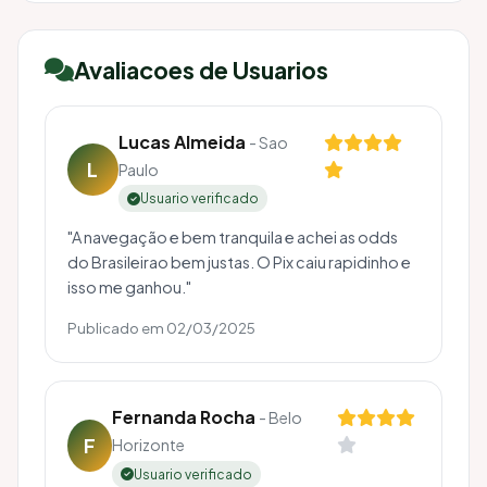
Avaliacoes de Usuarios
Lucas Almeida
- Sao
L
Paulo
Usuario verificado
"A navegação e bem tranquila e achei as odds
do Brasileirao bem justas. O Pix caiu rapidinho e
isso me ganhou."
Publicado em 02/03/2025
Fernanda Rocha
- Belo
F
Horizonte
Usuario verificado