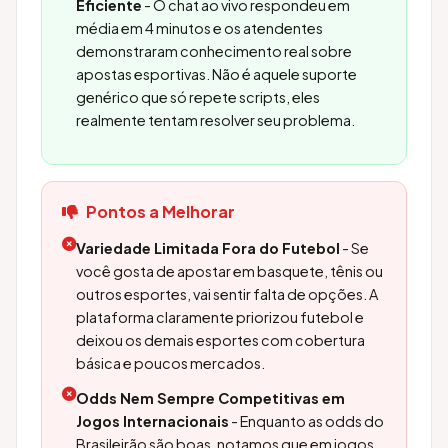
Eficiente
- O chat ao vivo respondeu em
média em 4 minutos e os atendentes
demonstraram conhecimento real sobre
apostas esportivas. Não é aquele suporte
genérico que só repete scripts, eles
realmente tentam resolver seu problema.
Pontos a Melhorar
Variedade Limitada Fora do Futebol
- Se
você gosta de apostar em basquete, tênis ou
outros esportes, vai sentir falta de opções. A
plataforma claramente priorizou futebol e
deixou os demais esportes com cobertura
básica e poucos mercados.
Odds Nem Sempre Competitivas em
Jogos Internacionais
- Enquanto as odds do
Brasileirão são boas, notamos que em jogos