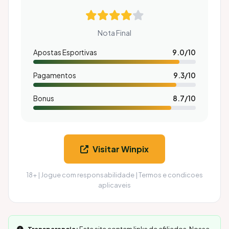
Nota Final
Apostas Esportivas
9.0/10
Pagamentos
9.3/10
Bonus
8.7/10
Visitar Winpix
18+ | Jogue com responsabilidade | Termos e condicoes
aplicaveis