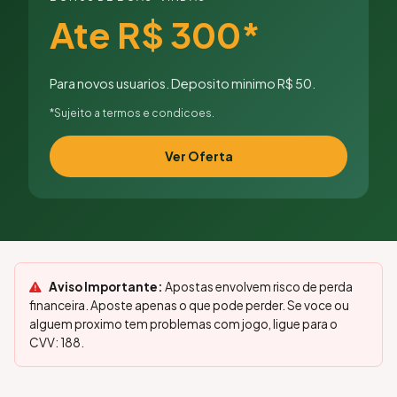
Ate R$ 300*
Para novos usuarios. Deposito minimo R$ 50.
*Sujeito a termos e condicoes.
Ver Oferta
Aviso Importante:
Apostas envolvem risco de perda
financeira. Aposte apenas o que pode perder. Se voce ou
alguem proximo tem problemas com jogo, ligue para o
CVV: 188.