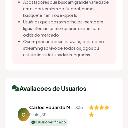
Apostadores que buscam grande variedade
em esportes além do futebol, como
basquete, tênis ou e-sports
Usuários que apostam principalmente em
ligas internacionais e querem as melhores
odds do mercado
Quem procura recursos avançados como
streaming ao vivo de todos os jogos ou
estatísticas detalhadas integradas
Avaliacoes de Usuarios
Carlos Eduardo M.
- São
C
Paulo, SP
Usuario verificado