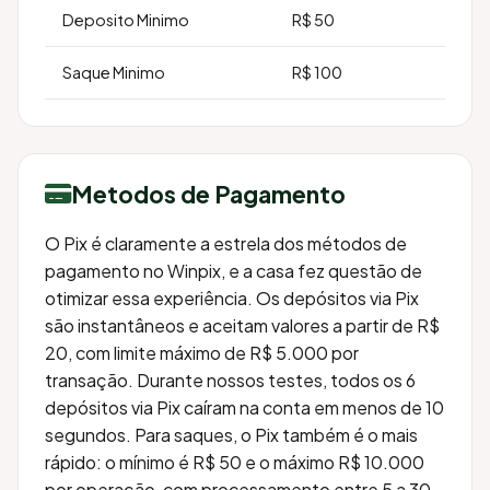
Deposito Minimo
R$ 50
Saque Minimo
R$ 100
Metodos de Pagamento
O Pix é claramente a estrela dos métodos de
pagamento no Winpix, e a casa fez questão de
otimizar essa experiência. Os depósitos via Pix
são instantâneos e aceitam valores a partir de R$
20, com limite máximo de R$ 5.000 por
transação. Durante nossos testes, todos os 6
depósitos via Pix caíram na conta em menos de 10
segundos. Para saques, o Pix também é o mais
rápido: o mínimo é R$ 50 e o máximo R$ 10.000
por operação, com processamento entre 5 a 30