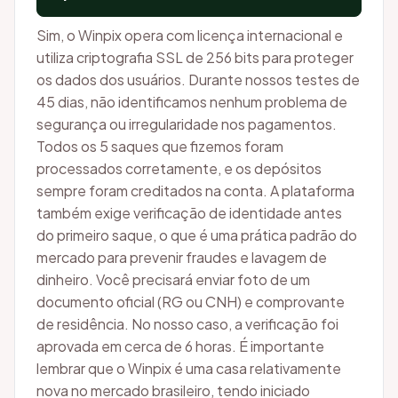
Sim, o Winpix opera com licença internacional e
utiliza criptografia SSL de 256 bits para proteger
os dados dos usuários. Durante nossos testes de
45 dias, não identificamos nenhum problema de
segurança ou irregularidade nos pagamentos.
Todos os 5 saques que fizemos foram
processados corretamente, e os depósitos
sempre foram creditados na conta. A plataforma
também exige verificação de identidade antes
do primeiro saque, o que é uma prática padrão do
mercado para prevenir fraudes e lavagem de
dinheiro. Você precisará enviar foto de um
documento oficial (RG ou CNH) e comprovante
de residência. No nosso caso, a verificação foi
aprovada em cerca de 6 horas. É importante
lembrar que o Winpix é uma casa relativamente
nova no mercado brasileiro, tendo iniciado