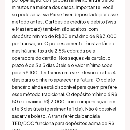
minutos na maioria dos casos. Importante: você
só pode sacar via Pix se tiver depositado por esse
método antes. Cartões de crédito e débito (Visa
e Mastercard) também são aceitos, com
depósito mínimo de R$ 30 e máximo de R$ 3.000
por transação. O processamento é instantâneo,
mas há uma taxa de 2,5% cobrada pela
operadora do cartão. Nos saques via cartão, o
prazo é de 3 a 5 dias úteis e o valor mínimo sobe
para R$ 100. Testamos uma vez e levou exatos 4
dias para o dinheiro aparecer na fatura. O boleto
bancário ainda está disponível para quem prefere
esse método tradicional. O depósito mínimo é R$
50 e o máximo R$ 2.000, com compensação em
até 3 dias úteis (geralmente 1 dia). Não é possível
sacar via boleto. A transferência bancária
TED/DOC funciona para depósitos acima de R$