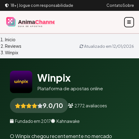
18+ | Jogue com responsabilidade
Contato
Sobre
Inicio
Reviews
Atualizado em 12/01/2026
Winpix
Winpix
Plataforma de apostas online
9.0/10
2772 avaliacoes
Fundado em 2017
Kahnawake
O Winpix chegou recentemente no mercado