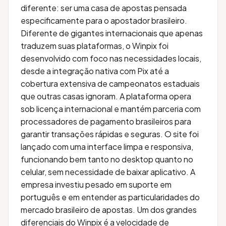
diferente: ser uma casa de apostas pensada
especificamente para o apostador brasileiro.
Diferente de gigantes internacionais que apenas
traduzem suas plataformas, o Winpix foi
desenvolvido com foco nas necessidades locais,
desde a integração nativa com Pix até a
cobertura extensiva de campeonatos estaduais
que outras casas ignoram. A plataforma opera
sob licença internacional e mantém parceria com
processadores de pagamento brasileiros para
garantir transações rápidas e seguras. O site foi
lançado com uma interface limpa e responsiva,
funcionando bem tanto no desktop quanto no
celular, sem necessidade de baixar aplicativo. A
empresa investiu pesado em suporte em
português e em entender as particularidades do
mercado brasileiro de apostas. Um dos grandes
diferenciais do Winpix é a velocidade de