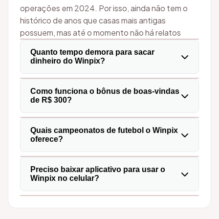
operações em 2024. Por isso, ainda não tem o
histórico de anos que casas mais antigas
possuem, mas até o momento não há relatos
significativos de problemas graves. Como
Quanto tempo demora para sacar
sempre, recomendamos apostar apenas valores
dinheiro do Winpix?
que você pode perder e manter suas
informações de login seguras.
O tempo de saque varia conforme o método
Como funciona o bônus de boas-vindas
escolhido. Via Pix, que é o mais popular e
de R$ 300?
recomendado, os saques são processados entre
5 a 30 minutos na maioria dos casos. Durante
O bônus de boas-vindas do Winpix oferece
Quais campeonatos de futebol o Winpix
nossos testes, fizemos 5 saques via Pix: o mais
100% do valor do seu primeiro depósito até o
oferece?
rápido levou 7 minutos e o mais demorado 22
limite de R$ 300. Na prática, se você depositar
minutos. Isso coloca o Winpix entre as casas mais
R$ 300, ganha mais R$ 300 de bônus, totalizando
O Winpix tem foco muito forte em futebol
ágeis do mercado brasileiro nesse quesito. Para
Preciso baixar aplicativo para usar o
R$ 600 para apostar. O depósito mínimo para
brasileiro, oferecendo cobertura completa do
Winpix no celular?
saques via transferência bancária (TED/DOC), o
ativar a promoção é R$ 50, então quem depositar
Brasileirão Série A e B com mais de 180 mercados
prazo é de 1 a 3 dias úteis. Testamos uma vez e o
esse valor recebe R$ 50 de bônus. O crédito
por partida na Série A e cerca de 80 na Série B.
Não, você não precisa baixar nenhum aplicativo
dinheiro caiu na conta em 2 dias úteis. Saques via
bônus é creditado automaticamente assim que o
Isso inclui opções como resultado final, ambas
para usar o Winpix no celular. A plataforma
cartão de crédito levam de 3 a 5 dias úteis para