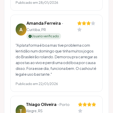
Publicado em 28/01/2026
Amanda Ferreira
-
A
Curitiba, PR
Usuario verificado
"A plataforma é boa mas tive problema com
lentidão num domingo que tinha muitos jogos
do Brasileirão rolando. Demorou pra carregar as
apostas ao vivo e perdi uma odd boa por causa
disso. Fora esse dia, funciona bem. O cashout é
legal e uso bastante."
Publicado em 22/01/2026
Thiago Oliveira
- Porto
T
Alegre, RS