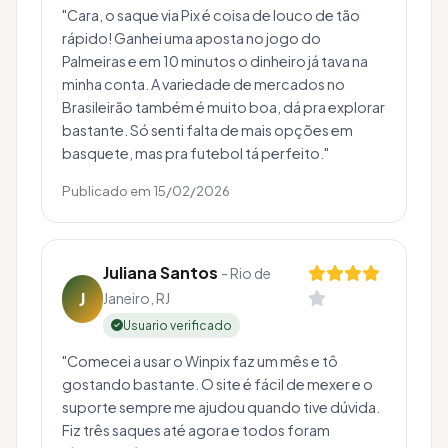
"Cara, o saque via Pix é coisa de louco de tão
rápido! Ganhei uma aposta no jogo do
Palmeiras e em 10 minutos o dinheiro já tava na
minha conta. A variedade de mercados no
Brasileirão também é muito boa, dá pra explorar
bastante. Só senti falta de mais opções em
basquete, mas pra futebol tá perfeito."
Publicado em 15/02/2026
Juliana Santos
- Rio de
J
Janeiro, RJ
Usuario verificado
"Comecei a usar o Winpix faz um mês e tô
gostando bastante. O site é fácil de mexer e o
suporte sempre me ajudou quando tive dúvida.
Fiz três saques até agora e todos foram