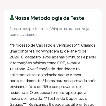
Nossa Metodologia de Teste
Nossa equipe testou o Winpix na pratica. Veja
como avaliamos:
**Processo de Cadastro e Verificação**: Criamos
uma conta real no Winpix em 12 de janeiro de
2026. O cadastro levou apenas 3 minutos e pediu
informações básicas como CPF, e-mail e
telefone. A verificação de identidade foi
solicitada antes do primeiro saque e levou
aproximadamente 6 horas para ser aprovada após
enviarmos foto do RG e comprovante de
residência. O processo foi mais rápido que a
média do mercado. **Testes de Depósitos e
Saques**: Realizamos 8 depósitos diferentes ao