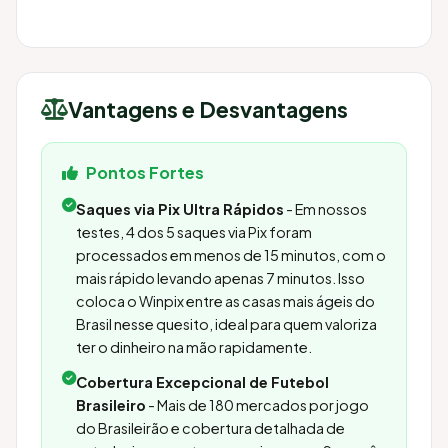
Vantagens e Desvantagens
Pontos Fortes
Saques via Pix Ultra Rápidos
- Em nossos
testes, 4 dos 5 saques via Pix foram
processados em menos de 15 minutos, com o
mais rápido levando apenas 7 minutos. Isso
coloca o Winpix entre as casas mais ágeis do
Brasil nesse quesito, ideal para quem valoriza
ter o dinheiro na mão rapidamente.
Cobertura Excepcional de Futebol
Brasileiro
- Mais de 180 mercados por jogo
do Brasileirão e cobertura detalhada de