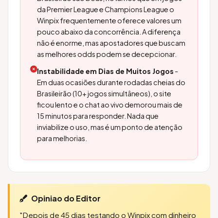
da Premier League e Champions League o
Winpix frequentemente oferece valores um
pouco abaixo da concorrência. A diferença
não é enorme, mas apostadores que buscam
as melhores odds podem se decepcionar.
Instabilidade em Dias de Muitos Jogos
-
Em duas ocasiões durante rodadas cheias do
Brasileirão (10+ jogos simultâneos), o site
ficou lento e o chat ao vivo demorou mais de
15 minutos para responder. Nada que
inviabilize o uso, mas é um ponto de atenção
para melhorias.
Opiniao do Editor
"Depois de 45 dias testando o Winpix com dinheiro