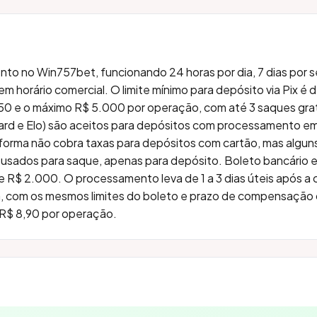
nto no Win757bet, funcionando 24 horas por dia, 7 dias po
em horário comercial. O limite mínimo para depósito via Pix 
50 e o máximo R$ 5.000 por operação, com até 3 saques gratu
card e Elo) são aceitos para depósitos com processamento em
aforma não cobra taxas para depósitos com cartão, mas algu
 usados para saque, apenas para depósito. Boleto bancário 
de R$ 2.000. O processamento leva de 1 a 3 dias úteis após
com os mesmos limites do boleto e prazo de compensação de 1
e R$ 8,90 por operação.