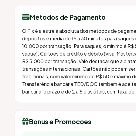
Metodos de Pagamento
O Pix é a estrela absoluta dos métodos de pagame
depósitos e média de 15 a 30 minutos para saques 
10.000 por transação. Para saques, o mínimo é R$ 
saque). Cartões de crédito e débito (Visa, Master
R$ 3.000 por transação. Vale destacar que a plat
transações internacionais. Cartões não podem ser
tradicionais, com valor mínimo de R$ 50 e máximo 
Transferência bancária TED/DOC também é aceita, 
bancária, o prazo é de 2 a 5 dias úteis, com taxa d
Bonus e Promocoes