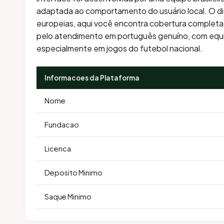
adaptada ao comportamento do usuário local. O dif
europeias, aqui você encontra cobertura completa
pelo atendimento em português genuíno, com equip
especialmente em jogos do futebol nacional.
Informacoes da Plataforma
Nome
Fundacao
Licenca
Deposito Minimo
Saque Minimo