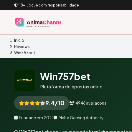
18+ | Jogue com responsabilidade
Inicio
Reviews
Win757bet
Win757bet
Plataforma de apostas online
9.4/10
4946 avaliacoes
Fundado em 2021
Malta Gaming Authority
O Win757bet chegou ao mercado brasileiro prometend