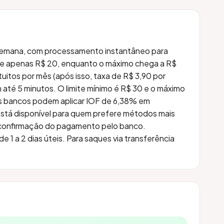
r semana, com processamento instantâneo para
é de apenas R$ 20, enquanto o máximo chega a R$
itos por mês (após isso, taxa de R$ 3,90 por
 até 5 minutos. O limite mínimo é R$ 30 e o máximo
ns bancos podem aplicar IOF de 6,38% em
está disponível para quem prefere métodos mais
 a confirmação do pagamento pelo banco.
 a 2 dias úteis. Para saques via transferência