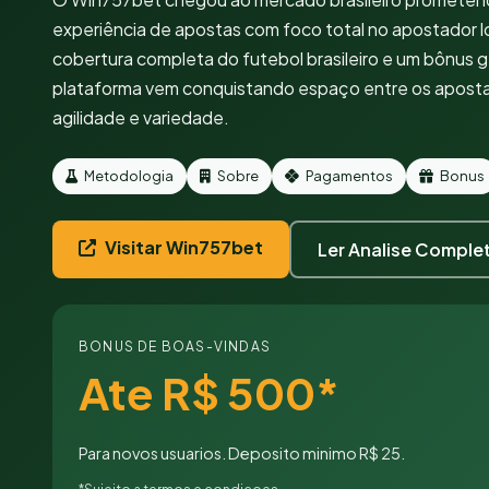
experiência de apostas com foco total no apostador l
cobertura completa do futebol brasileiro e um bônus 
plataforma vem conquistando espaço entre os apos
agilidade e variedade.
Metodologia
Sobre
Pagamentos
Bonus
Visitar Win757bet
Ler Analise Comple
BONUS DE BOAS-VINDAS
Ate R$ 500*
Para novos usuarios. Deposito minimo R$ 25.