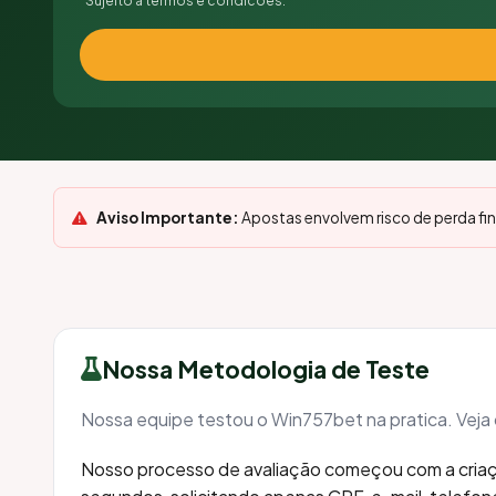
*Sujeito a termos e condicoes.
Aviso Importante:
Apostas envolvem risco de perda fi
Nossa Metodologia de Teste
Nossa equipe testou o Win757bet na pratica. Veja
Nosso processo de avaliação começou com a criaç