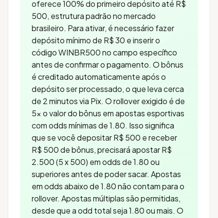
oferece 100% do primeiro depósito até R$
500, estrutura padrão no mercado
brasileiro. Para ativar, é necessário fazer
depósito mínimo de R$ 30 e inserir o
código WINBR500 no campo específico
antes de confirmar o pagamento. O bônus
é creditado automaticamente após o
depósito ser processado, o que leva cerca
de 2 minutos via Pix. O rollover exigido é de
5x o valor do bônus em apostas esportivas
com odds mínimas de 1.80. Isso significa
que se você depositar R$ 500 e receber
R$ 500 de bônus, precisará apostar R$
2.500 (5 x 500) em odds de 1.80 ou
superiores antes de poder sacar. Apostas
em odds abaixo de 1.80 não contam para o
rollover. Apostas múltiplas são permitidas,
desde que a odd total seja 1.80 ou mais. O