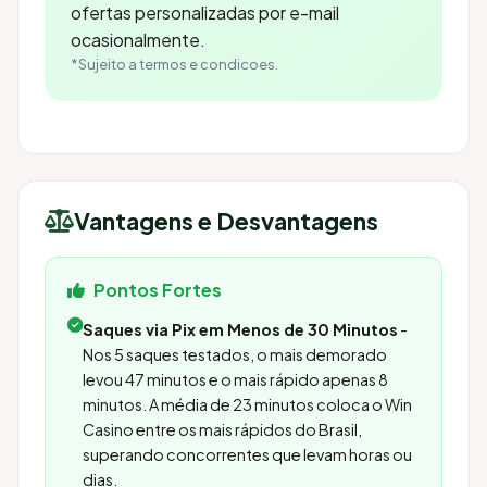
ofertas personalizadas por e-mail
ocasionalmente.
*Sujeito a termos e condicoes.
Vantagens e Desvantagens
Pontos Fortes
Saques via Pix em Menos de 30 Minutos
-
Nos 5 saques testados, o mais demorado
levou 47 minutos e o mais rápido apenas 8
minutos. A média de 23 minutos coloca o Win
Casino entre os mais rápidos do Brasil,
superando concorrentes que levam horas ou
dias.