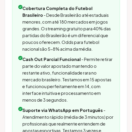
Cobertura Completa do Futebol
Brasileiro
- Desde Brasileirão até estaduais
menores, com até 180 mercados em jogos
grandes. O streaming gratuito para 40% das
partidas do Brasileirão é um diferencial que
poucos oferecem. Odds para futebol
nacional são 5-8% acima da média.
Cash Out Parcial Funcional
- Permite retirar
parte do valor apostado mantendo o
restante ativo, funcionalidade rara no
mercado brasileiro. Testamos em 15 apostas
e funcionou perfeitamente em 14, com
interface intuitiva e processamento em
menos de 3 segundos.
Suporte via WhatsApp em Português
-
Atendimento rápido (média de 3 minutos) por
profissionais que realmente entendem de
apostas esportivas. Testamos 3 vezes e