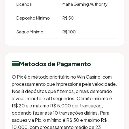
Licenca
Malta Gaming Authority
Deposito Minimo
R$ 50
Saque Minimo
R$ 100
Metodos de Pagamento
O Pix é o método prioritário no Win Casino, com
processamento que impressiona pela velocidade.
Nos 8 depósitos que fizemos, o mais demorado
levou 1 minuto e 50 segundos. O limite mínimo é
R$ 20 e o máximo R$ 5.000 por transação,
podendo fazer até 10 transações diárias. Para
saques via Pix, o mínimo é R$ 50 e máximo R$
10.000, com processamento médio de 23