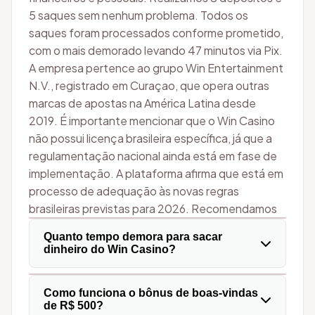
5 saques sem nenhum problema. Todos os
saques foram processados conforme prometido,
com o mais demorado levando 47 minutos via Pix.
A empresa pertence ao grupo Win Entertainment
N.V., registrado em Curaçao, que opera outras
marcas de apostas na América Latina desde
2019. É importante mencionar que o Win Casino
não possui licença brasileira específica, já que a
regulamentação nacional ainda está em fase de
implementação. A plataforma afirma que está em
processo de adequação às novas regras
brasileiras previstas para 2026. Recomendamos
sempre apostar com responsabilidade e valores
Quanto tempo demora para sacar
que você pode perder.
dinheiro do Win Casino?
O tempo de saque varia conforme o método
Como funciona o bônus de boas-vindas
escolhido. Via Pix, que é o mais utilizado,
de R$ 500?