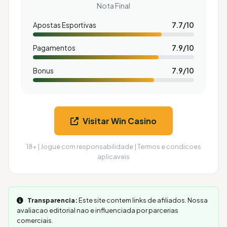
Nota Final
Apostas Esportivas
7.7/10
Pagamentos
7.9/10
Bonus
7.9/10
Visitar Win Casino
18+ | Jogue com responsabilidade | Termos e condicoes
aplicaveis
Transparencia:
Este site contem links de afiliados. Nossa
avaliacao editorial nao e influenciada por parcerias
comerciais.