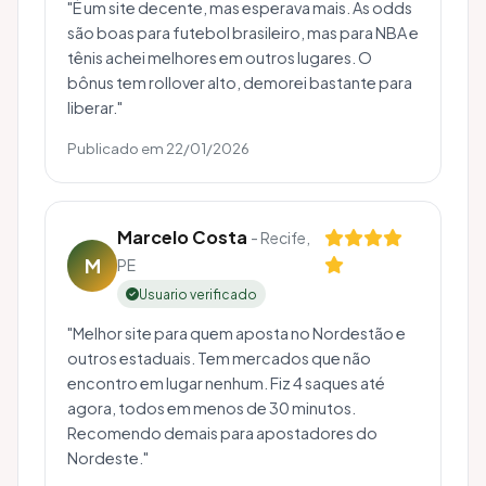
"É um site decente, mas esperava mais. As odds
são boas para futebol brasileiro, mas para NBA e
tênis achei melhores em outros lugares. O
bônus tem rollover alto, demorei bastante para
liberar."
Publicado em 22/01/2026
Marcelo Costa
- Recife,
M
PE
Usuario verificado
"Melhor site para quem aposta no Nordestão e
outros estaduais. Tem mercados que não
encontro em lugar nenhum. Fiz 4 saques até
agora, todos em menos de 30 minutos.
Recomendo demais para apostadores do
Nordeste."