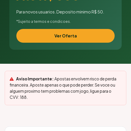
Para novos usuarios. Deposito minimo R$ 50.
*Sujeito a termos e condicoes.
Ver Oferta
Aviso Importante:
Apostas envolvem risco de perda
financeira. Aposte apenas o que pode perder. Se voce ou
alguem proximo tem problemas com jogo, ligue para o
CVV: 188.