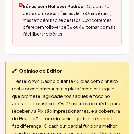
Bônus com Rollover Padrão
- O requisito
de 5x com odds mínimas de 1.80 não é ruim,
mas também não se destaca. Concorrentes
oferecem rollover de 3x ou 4x, tornando mais
fácil liberar o bônus.
Opiniao do Editor
"Testei o Win Casino durante 45 dias com dinheiro
real e posso afirmar que a plataforma entrega o
que promete: agilidade nos saques e foco no
apostador brasileiro. Os 23 minutos de média para
receber via Pix são impressionantes, e a cobertura
do Brasileirão com streaming gratuito realmente
faz diferença. O cash out parcial funciona melhor
aqui do que em sites maiores que testei. Por outro