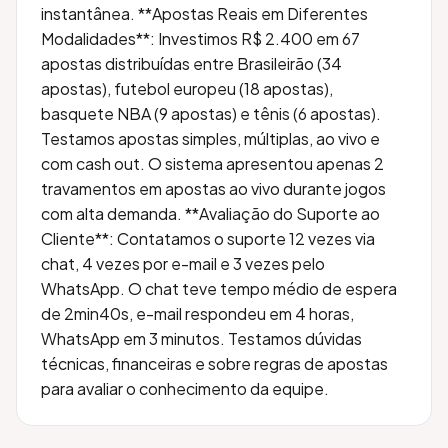
instantânea. **Apostas Reais em Diferentes
Modalidades**: Investimos R$ 2.400 em 67
apostas distribuídas entre Brasileirão (34
apostas), futebol europeu (18 apostas),
basquete NBA (9 apostas) e tênis (6 apostas).
Testamos apostas simples, múltiplas, ao vivo e
com cash out. O sistema apresentou apenas 2
travamentos em apostas ao vivo durante jogos
com alta demanda. **Avaliação do Suporte ao
Cliente**: Contatamos o suporte 12 vezes via
chat, 4 vezes por e-mail e 3 vezes pelo
WhatsApp. O chat teve tempo médio de espera
de 2min40s, e-mail respondeu em 4 horas,
WhatsApp em 3 minutos. Testamos dúvidas
técnicas, financeiras e sobre regras de apostas
para avaliar o conhecimento da equipe.