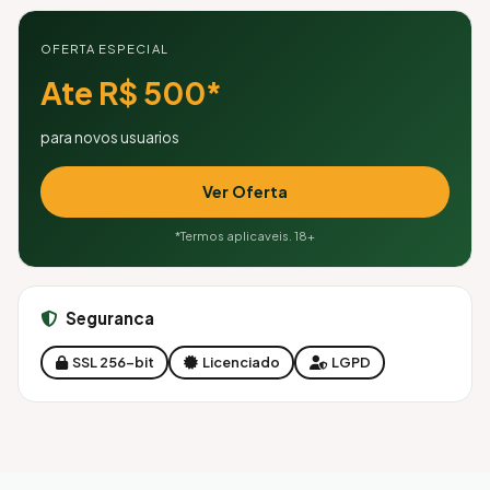
OFERTA ESPECIAL
Ate R$ 500*
para novos usuarios
Ver Oferta
*Termos aplicaveis. 18+
Seguranca
SSL 256-bit
Licenciado
LGPD