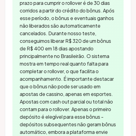
prazo para cumprir o rollover é de 30 dias
corridos a partir do crédito do bônus. Após
esse período, o bônus e eventuais ganhos
não liberados são automaticamente
cancelados. Durante nosso teste,
conseguimos liberar R$ 320 de um bônus
de R$ 400 em 18 dias apostando
principalmente no Brasileirão. O sistema
mostra em tempo real quanto falta para
completar o rollover, o que facilita o
acompanhamento. É importante destacar
que o bônus não pode ser usado em
apostas de cassino, apenas em esportes.
Apostas com cash out parcial ou total não
contam para o rollover. Apenas o primeiro
depósito é elegível para esse bônus -
depósitos subsequentes não geram bônus
automático, embora a plataforma envie