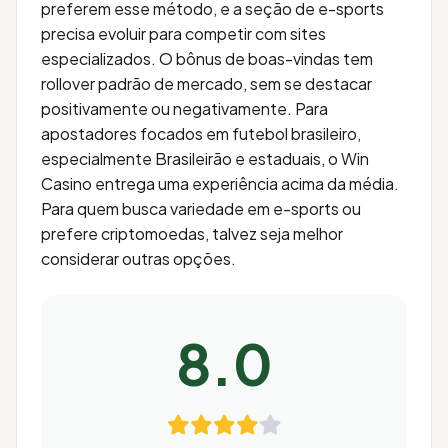
podem ter cash out, desde que todos os eventos
preferem esse método, e a seção de e-sports
fiscalização sobre movimentações financeiras
ainda estejam em andamento.
precisa evoluir para competir com sites
relacionadas a apostas online, então manter a
especializados. O bônus de boas-vindas tem
documentação organizada é essencial.
rollover padrão de mercado, sem se destacar
positivamente ou negativamente. Para
apostadores focados em futebol brasileiro,
especialmente Brasileirão e estaduais, o Win
Casino entrega uma experiência acima da média.
Para quem busca variedade em e-sports ou
prefere criptomoedas, talvez seja melhor
considerar outras opções.
8.0