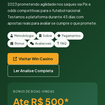
2023 prometendo agilidade nos saques via Pix e
odds competitivas para o futebol nacional.
Testamos a plataforma durante 45 dias com
apostas reais para avaliar se cumpre o que promete.
Metodologia
Sobre
Pagamentos
Bonus
Avaliacoes
FAQ
Visitar Win Casino
Ler Analise Completa
BONUS DE BOAS-VINDAS
Ate R$ 500*