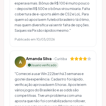
esperava mais. Bônus de R$ 100 é muito pouco
- depositei R$ 500 e o bônus virou mixaria. Falta
cobertura de e-sports além de CS2 e LoL. Para
quem só aposta em futebol brasileiro tá ótimo,
mas quem diversifica vai sentir falta de opções.
Saques via Pix são rápidos mesmo."
Publicado em 10/03/2026
Amanda Silva
- Curitiba
A
Usuario verificado
"Comecei a usar Win 222bet há 3 semanas e
gostei da experiência. Cadastro foi rápido,
verificação aprovada em 5 horas. Apostei em
vários jogos do Brasileirão e as odds são
competitivas. Tive um problema com uma
aposta que não foi contabilizada no rollover,