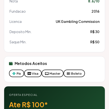
Nota
8.6/10
Fundacao
2016
Licenca
UK Gambling Commission
Deposito Min.
R$ 30
Saque Min.
R$ 50
Metodos Aceitos
Pix
Visa
Master
Boleto
OFERTA ESPECIAL
Ate R$ 100*