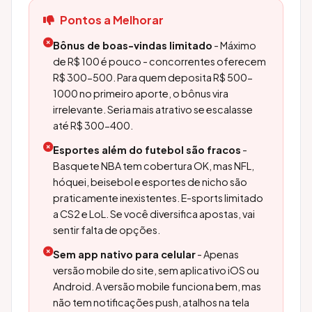
Pontos a Melhorar
Bônus de boas-vindas limitado
- Máximo
de R$ 100 é pouco - concorrentes oferecem
R$ 300-500. Para quem deposita R$ 500-
1000 no primeiro aporte, o bônus vira
irrelevante. Seria mais atrativo se escalasse
até R$ 300-400.
Esportes além do futebol são fracos
-
Basquete NBA tem cobertura OK, mas NFL,
hóquei, beisebol e esportes de nicho são
praticamente inexistentes. E-sports limitado
a CS2 e LoL. Se você diversifica apostas, vai
sentir falta de opções.
Sem app nativo para celular
- Apenas
versão mobile do site, sem aplicativo iOS ou
Android. A versão mobile funciona bem, mas
não tem notificações push, atalhos na tela