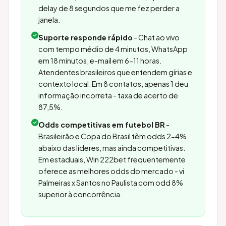
delay de 8 segundos que me fez perder a
janela.
Suporte responde rápido
- Chat ao vivo
com tempo médio de 4 minutos, WhatsApp
em 18 minutos, e-mail em 6-11 horas.
Atendentes brasileiros que entendem gírias e
contexto local. Em 8 contatos, apenas 1 deu
informação incorreta - taxa de acerto de
87,5%.
Odds competitivas em futebol BR
-
Brasileirão e Copa do Brasil têm odds 2-4%
abaixo das líderes, mas ainda competitivas.
Em estaduais, Win 222bet frequentemente
oferece as melhores odds do mercado - vi
Palmeiras x Santos no Paulista com odd 8%
superior à concorrência.