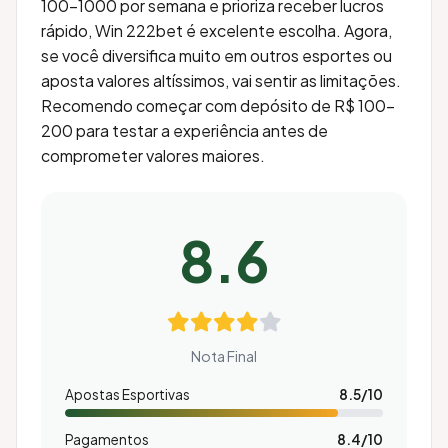
100-1000 por semana e prioriza receber lucros
americanos (NFL, MLB) são fracos.
rápido, Win 222bet é excelente escolha. Agora,
se você diversifica muito em outros esportes ou
aposta valores altíssimos, vai sentir as limitações.
Recomendo começar com depósito de R$ 100-
200 para testar a experiência antes de
comprometer valores maiores.
8.6
Nota Final
Apostas Esportivas
8.5/10
Pagamentos
8.4/10