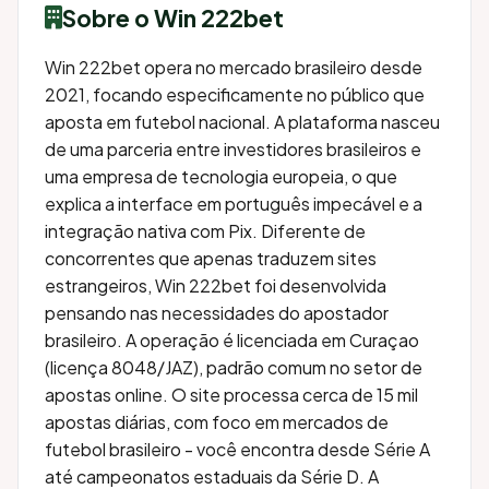
Sobre o Win 222bet
Win 222bet opera no mercado brasileiro desde
2021, focando especificamente no público que
aposta em futebol nacional. A plataforma nasceu
de uma parceria entre investidores brasileiros e
uma empresa de tecnologia europeia, o que
explica a interface em português impecável e a
integração nativa com Pix. Diferente de
concorrentes que apenas traduzem sites
estrangeiros, Win 222bet foi desenvolvida
pensando nas necessidades do apostador
brasileiro. A operação é licenciada em Curaçao
(licença 8048/JAZ), padrão comum no setor de
apostas online. O site processa cerca de 15 mil
apostas diárias, com foco em mercados de
futebol brasileiro - você encontra desde Série A
até campeonatos estaduais da Série D. A