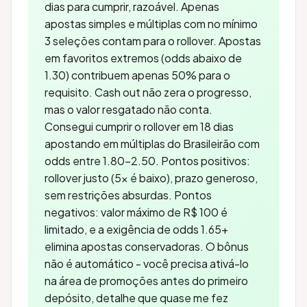
dias para cumprir, razoável. Apenas
apostas simples e múltiplas com no mínimo
3 seleções contam para o rollover. Apostas
em favoritos extremos (odds abaixo de
1.30) contribuem apenas 50% para o
requisito. Cash out não zera o progresso,
mas o valor resgatado não conta.
Consegui cumprir o rollover em 18 dias
apostando em múltiplas do Brasileirão com
odds entre 1.80-2.50. Pontos positivos:
rollover justo (5x é baixo), prazo generoso,
sem restrições absurdas. Pontos
negativos: valor máximo de R$ 100 é
limitado, e a exigência de odds 1.65+
elimina apostas conservadoras. O bônus
não é automático - você precisa ativá-lo
na área de promoções antes do primeiro
depósito, detalhe que quase me fez