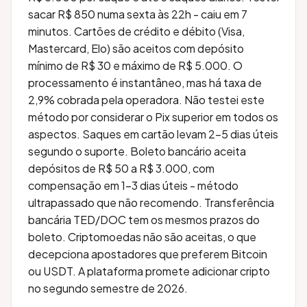
sacar R$ 850 numa sexta às 22h - caiu em 7
minutos. Cartões de crédito e débito (Visa,
Mastercard, Elo) são aceitos com depósito
mínimo de R$ 30 e máximo de R$ 5.000. O
processamento é instantâneo, mas há taxa de
2,9% cobrada pela operadora. Não testei este
método por considerar o Pix superior em todos os
aspectos. Saques em cartão levam 2-5 dias úteis
segundo o suporte. Boleto bancário aceita
depósitos de R$ 50 a R$ 3.000, com
compensação em 1-3 dias úteis - método
ultrapassado que não recomendo. Transferência
bancária TED/DOC tem os mesmos prazos do
boleto. Criptomoedas não são aceitas, o que
decepciona apostadores que preferem Bitcoin
ou USDT. A plataforma promete adicionar cripto
no segundo semestre de 2026.