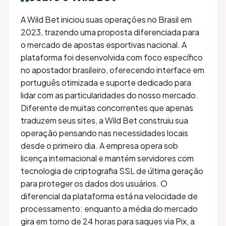
A Wild Bet iniciou suas operações no Brasil em
2023, trazendo uma proposta diferenciada para
o mercado de apostas esportivas nacional. A
plataforma foi desenvolvida com foco específico
no apostador brasileiro, oferecendo interface em
português otimizada e suporte dedicado para
lidar com as particularidades do nosso mercado.
Diferente de muitas concorrentes que apenas
traduzem seus sites, a Wild Bet construiu sua
operação pensando nas necessidades locais
desde o primeiro dia. A empresa opera sob
licença internacional e mantém servidores com
tecnologia de criptografia SSL de última geração
para proteger os dados dos usuários. O
diferencial da plataforma está na velocidade de
processamento: enquanto a média do mercado
gira em torno de 24 horas para saques via Pix, a