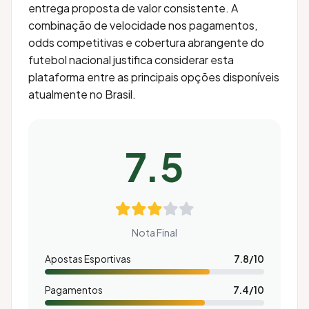
entrega proposta de valor consistente. A
combinação de velocidade nos pagamentos,
odds competitivas e cobertura abrangente do
futebol nacional justifica considerar esta
plataforma entre as principais opções disponíveis
atualmente no Brasil.
7.5
Nota Final
Apostas Esportivas
7.8/10
Pagamentos
7.4/10