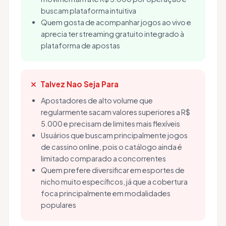
buscam plataforma intuitiva
Quem gosta de acompanhar jogos ao vivo e
aprecia ter streaming gratuito integrado à
plataforma de apostas
Talvez Nao Seja Para
Apostadores de alto volume que
regularmente sacam valores superiores a R$
5.000 e precisam de limites mais flexíveis
Usuários que buscam principalmente jogos
de cassino online, pois o catálogo ainda é
limitado comparado a concorrentes
Quem prefere diversificar em esportes de
nicho muito específicos, já que a cobertura
foca principalmente em modalidades
populares