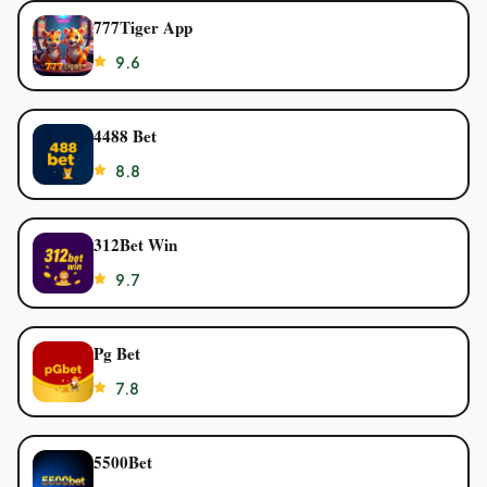
777Tiger App
9.6
4488 Bet
8.8
312Bet Win
9.7
Pg Bet
7.8
5500Bet