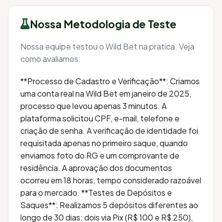
Nossa Metodologia de Teste
Nossa equipe testou o Wild Bet na pratica. Veja
como avaliamos:
**Processo de Cadastro e Verificação**: Criamos
uma conta real na Wild Bet em janeiro de 2025,
processo que levou apenas 3 minutos. A
plataforma solicitou CPF, e-mail, telefone e
criação de senha. A verificação de identidade foi
requisitada apenas no primeiro saque, quando
enviamos foto do RG e um comprovante de
residência. A aprovação dos documentos
ocorreu em 18 horas, tempo considerado razoável
para o mercado. **Testes de Depósitos e
Saques**: Realizamos 5 depósitos diferentes ao
longo de 30 dias: dois via Pix (R$ 100 e R$ 250),