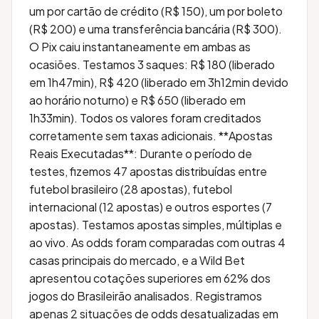
um por cartão de crédito (R$ 150), um por boleto
(R$ 200) e uma transferência bancária (R$ 300).
O Pix caiu instantaneamente em ambas as
ocasiões. Testamos 3 saques: R$ 180 (liberado
em 1h47min), R$ 420 (liberado em 3h12min devido
ao horário noturno) e R$ 650 (liberado em
1h33min). Todos os valores foram creditados
corretamente sem taxas adicionais. **Apostas
Reais Executadas**: Durante o período de
testes, fizemos 47 apostas distribuídas entre
futebol brasileiro (28 apostas), futebol
internacional (12 apostas) e outros esportes (7
apostas). Testamos apostas simples, múltiplas e
ao vivo. As odds foram comparadas com outras 4
casas principais do mercado, e a Wild Bet
apresentou cotações superiores em 62% dos
jogos do Brasileirão analisados. Registramos
apenas 2 situações de odds desatualizadas em