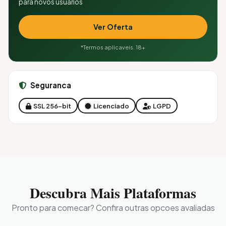
para novos usuarios
Ver Oferta
*Termos aplicaveis. 18+
Seguranca
SSL 256-bit
Licenciado
LGPD
Descubra Mais Plataformas
Pronto para comecar? Confira outras opcoes avaliadas