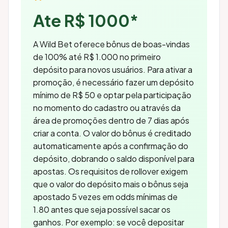
Ate R$ 1000*
A Wild Bet oferece bônus de boas-vindas
de 100% até R$ 1.000 no primeiro
depósito para novos usuários. Para ativar a
promoção, é necessário fazer um depósito
mínimo de R$ 50 e optar pela participação
no momento do cadastro ou através da
área de promoções dentro de 7 dias após
criar a conta. O valor do bônus é creditado
automaticamente após a confirmação do
depósito, dobrando o saldo disponível para
apostas. Os requisitos de rollover exigem
que o valor do depósito mais o bônus seja
apostado 5 vezes em odds mínimas de
1.80 antes que seja possível sacar os
ganhos. Por exemplo: se você depositar