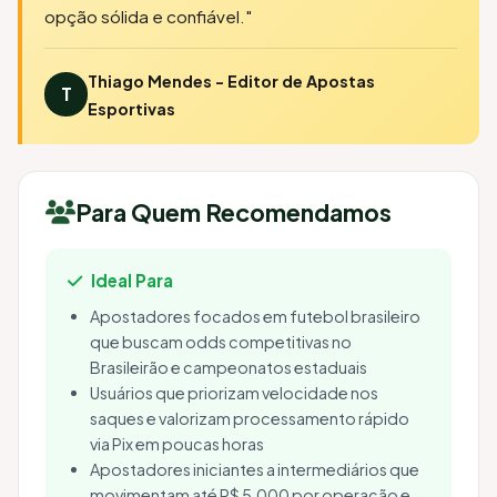
opção sólida e confiável."
Thiago Mendes - Editor de Apostas
T
Esportivas
Para Quem Recomendamos
Ideal Para
Apostadores focados em futebol brasileiro
que buscam odds competitivas no
Brasileirão e campeonatos estaduais
Usuários que priorizam velocidade nos
saques e valorizam processamento rápido
via Pix em poucas horas
Apostadores iniciantes a intermediários que
movimentam até R$ 5.000 por operação e