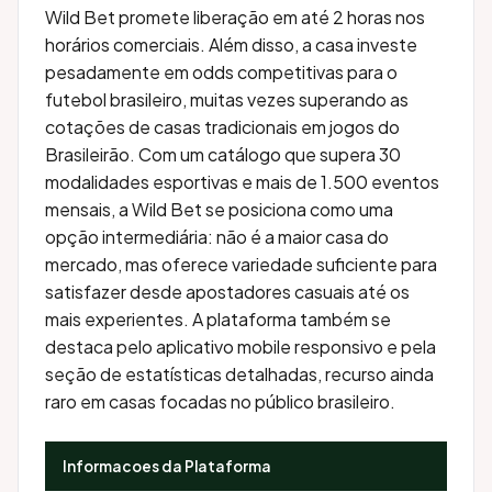
Wild Bet promete liberação em até 2 horas nos
horários comerciais. Além disso, a casa investe
pesadamente em odds competitivas para o
futebol brasileiro, muitas vezes superando as
cotações de casas tradicionais em jogos do
Brasileirão. Com um catálogo que supera 30
modalidades esportivas e mais de 1.500 eventos
mensais, a Wild Bet se posiciona como uma
opção intermediária: não é a maior casa do
mercado, mas oferece variedade suficiente para
satisfazer desde apostadores casuais até os
mais experientes. A plataforma também se
destaca pelo aplicativo mobile responsivo e pela
seção de estatísticas detalhadas, recurso ainda
raro em casas focadas no público brasileiro.
Informacoes da Plataforma