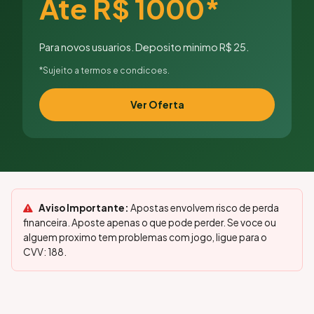
Ate R$ 1000*
Para novos usuarios. Deposito minimo R$ 25.
*Sujeito a termos e condicoes.
Ver Oferta
Aviso Importante:
Apostas envolvem risco de perda
financeira. Aposte apenas o que pode perder. Se voce ou
alguem proximo tem problemas com jogo, ligue para o
CVV: 188.