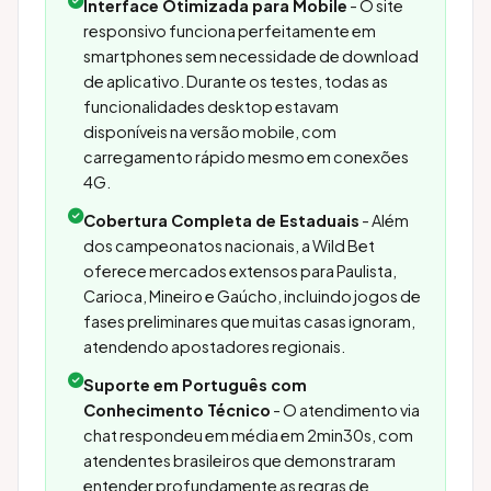
Interface Otimizada para Mobile
- O site
responsivo funciona perfeitamente em
smartphones sem necessidade de download
de aplicativo. Durante os testes, todas as
funcionalidades desktop estavam
disponíveis na versão mobile, com
carregamento rápido mesmo em conexões
4G.
Cobertura Completa de Estaduais
- Além
dos campeonatos nacionais, a Wild Bet
oferece mercados extensos para Paulista,
Carioca, Mineiro e Gaúcho, incluindo jogos de
fases preliminares que muitas casas ignoram,
atendendo apostadores regionais.
Suporte em Português com
Conhecimento Técnico
- O atendimento via
chat respondeu em média em 2min30s, com
atendentes brasileiros que demonstraram
entender profundamente as regras de