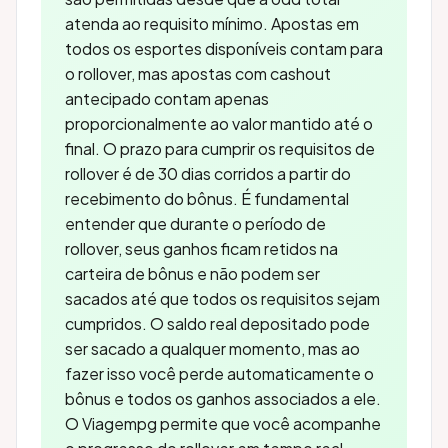
atenda ao requisito mínimo. Apostas em
todos os esportes disponíveis contam para
o rollover, mas apostas com cashout
antecipado contam apenas
proporcionalmente ao valor mantido até o
final. O prazo para cumprir os requisitos de
rollover é de 30 dias corridos a partir do
recebimento do bônus. É fundamental
entender que durante o período de
rollover, seus ganhos ficam retidos na
carteira de bônus e não podem ser
sacados até que todos os requisitos sejam
cumpridos. O saldo real depositado pode
ser sacado a qualquer momento, mas ao
fazer isso você perde automaticamente o
bônus e todos os ganhos associados a ele.
O Viagempg permite que você acompanhe