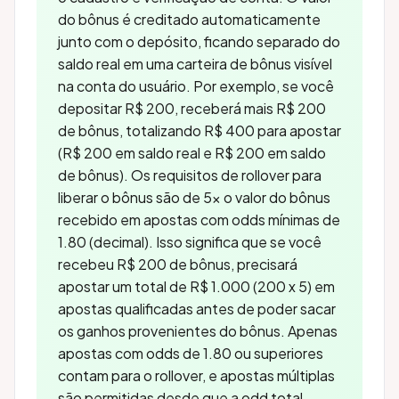
do bônus é creditado automaticamente
junto com o depósito, ficando separado do
saldo real em uma carteira de bônus visível
na conta do usuário. Por exemplo, se você
depositar R$ 200, receberá mais R$ 200
de bônus, totalizando R$ 400 para apostar
(R$ 200 em saldo real e R$ 200 em saldo
de bônus). Os requisitos de rollover para
liberar o bônus são de 5x o valor do bônus
recebido em apostas com odds mínimas de
1.80 (decimal). Isso significa que se você
recebeu R$ 200 de bônus, precisará
apostar um total de R$ 1.000 (200 x 5) em
apostas qualificadas antes de poder sacar
os ganhos provenientes do bônus. Apenas
apostas com odds de 1.80 ou superiores
contam para o rollover, e apostas múltiplas
são permitidas desde que a odd total