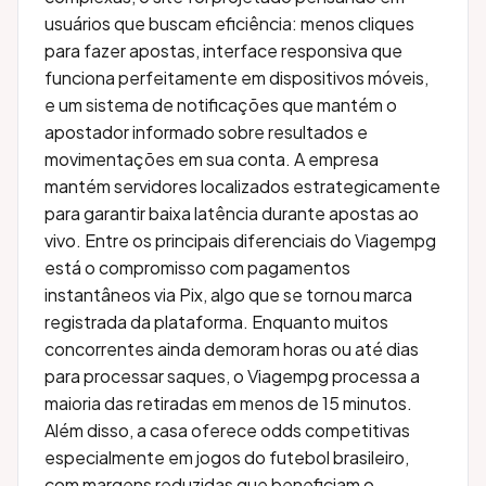
usuários que buscam eficiência: menos cliques
para fazer apostas, interface responsiva que
funciona perfeitamente em dispositivos móveis,
e um sistema de notificações que mantém o
apostador informado sobre resultados e
movimentações em sua conta. A empresa
mantém servidores localizados estrategicamente
para garantir baixa latência durante apostas ao
vivo. Entre os principais diferenciais do Viagempg
está o compromisso com pagamentos
instantâneos via Pix, algo que se tornou marca
registrada da plataforma. Enquanto muitos
concorrentes ainda demoram horas ou até dias
para processar saques, o Viagempg processa a
maioria das retiradas em menos de 15 minutos.
Além disso, a casa oferece odds competitivas
especialmente em jogos do futebol brasileiro,
com margens reduzidas que beneficiam o