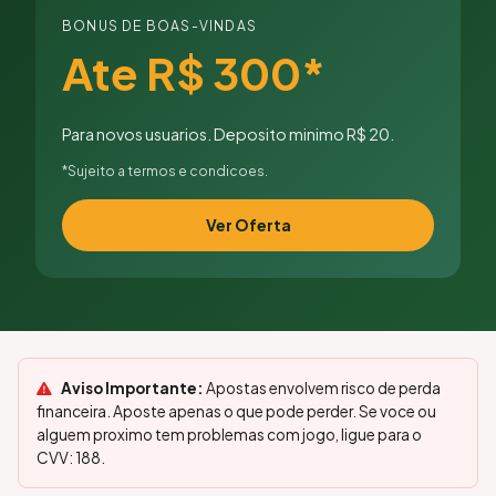
BONUS DE BOAS-VINDAS
Ate R$ 300*
Para novos usuarios. Deposito minimo R$ 20.
*Sujeito a termos e condicoes.
Ver Oferta
Aviso Importante:
Apostas envolvem risco de perda
financeira. Aposte apenas o que pode perder. Se voce ou
alguem proximo tem problemas com jogo, ligue para o
CVV: 188.