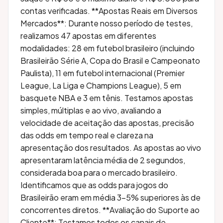
contas verificadas. **Apostas Reais em Diversos
Mercados**: Durante nosso período de testes,
realizamos 47 apostas em diferentes
modalidades: 28 em futebol brasileiro (incluindo
Brasileirão Série A, Copa do Brasil e Campeonato
Paulista), 11 em futebol internacional (Premier
League, La Liga e Champions League), 5 em
basquete NBA e 3 em tênis. Testamos apostas
simples, múltiplas e ao vivo, avaliando a
velocidade de aceitação das apostas, precisão
das odds em tempo real e clareza na
apresentação dos resultados. As apostas ao vivo
apresentaram latência média de 2 segundos,
considerada boa para o mercado brasileiro.
Identificamos que as odds para jogos do
Brasileirão eram em média 3-5% superiores às de
concorrentes diretos. **Avaliação do Suporte ao
Cliente**: Testamos todos os canais de