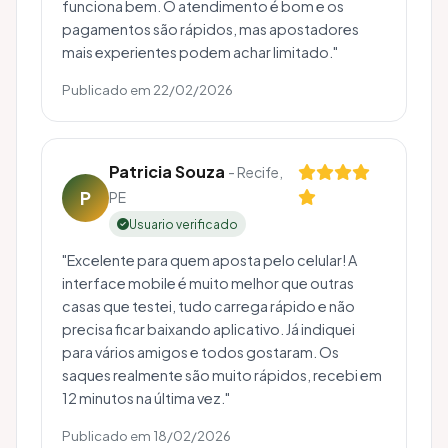
funciona bem. O atendimento é bom e os
pagamentos são rápidos, mas apostadores
mais experientes podem achar limitado."
Publicado em 22/02/2026
Patricia Souza
- Recife,
P
PE
Usuario verificado
"Excelente para quem aposta pelo celular! A
interface mobile é muito melhor que outras
casas que testei, tudo carrega rápido e não
precisa ficar baixando aplicativo. Já indiquei
para vários amigos e todos gostaram. Os
saques realmente são muito rápidos, recebi em
12 minutos na última vez."
Publicado em 18/02/2026