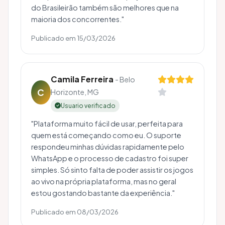
do Brasileirão também são melhores que na
maioria dos concorrentes."
Publicado em 15/03/2026
Camila Ferreira
- Belo
C
Horizonte, MG
Usuario verificado
"Plataforma muito fácil de usar, perfeita para
quem está começando como eu. O suporte
respondeu minhas dúvidas rapidamente pelo
WhatsApp e o processo de cadastro foi super
simples. Só sinto falta de poder assistir os jogos
ao vivo na própria plataforma, mas no geral
estou gostando bastante da experiência."
Publicado em 08/03/2026