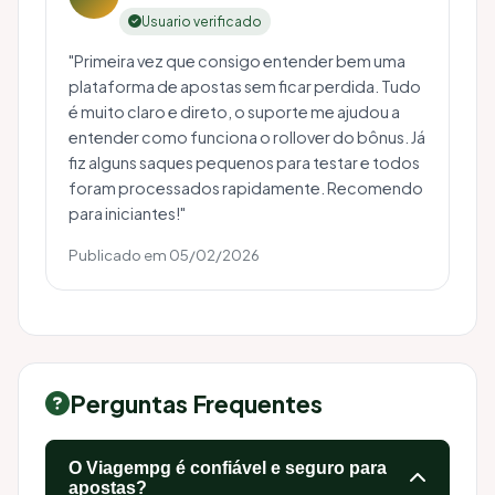
Usuario verificado
"Primeira vez que consigo entender bem uma
plataforma de apostas sem ficar perdida. Tudo
é muito claro e direto, o suporte me ajudou a
entender como funciona o rollover do bônus. Já
fiz alguns saques pequenos para testar e todos
foram processados rapidamente. Recomendo
para iniciantes!"
Publicado em 05/02/2026
Perguntas Frequentes
O Viagempg é confiável e seguro para
apostas?