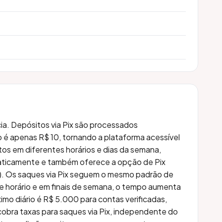
cia. Depósitos via Pix são processados
é apenas R$ 10, tornando a plataforma acessível
os em diferentes horários e dias da semana,
omaticamente e também oferece a opção de Pix
a). Os saques via Pix seguem o mesmo padrão de
se horário e em finais de semana, o tempo aumenta
mo diário é R$ 5.000 para contas verificadas,
obra taxas para saques via Pix, independente do