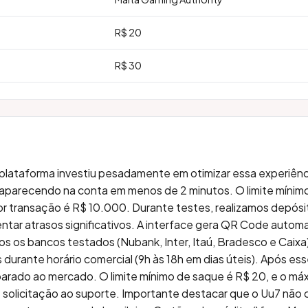
R$ 20
R$ 30
a plataforma investiu pesadamente em otimizar essa experiên
parecendo na conta em menos de 2 minutos. O limite mínimo 
r transação é R$ 10.000. Durante testes, realizamos depósit
mentar atrasos significativos. A interface gera QR Code aut
s os bancos testados (Nubank, Inter, Itaú, Bradesco e Caix
durante horário comercial (9h às 18h em dias úteis). Após es
rado ao mercado. O limite mínimo de saque é R$ 20, e o máxi
licitação ao suporte. Importante destacar que o Uu7 não c