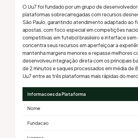
O Uu7 foi fundado por um grupo de desenvolvedore
plataformas sobrecarregadas com recursos desnec
São Paulo, garantindo atendimento adaptado ao fus
apostas, com foco especial em competições nacionai
competitivas em futebol brasileiro e interface se
concentra seus recursos em aperfeiçoar a experiên
mantenha margens menores e repasse melhores cota
desenvolveu integração direta com os principais ba
de 2 minutos e saques processados em média de 8 m
Uu7 entre as três plataformas mais rápidas do mer
Informacoes da Plataforma
Nome
Fundacao
Licenca