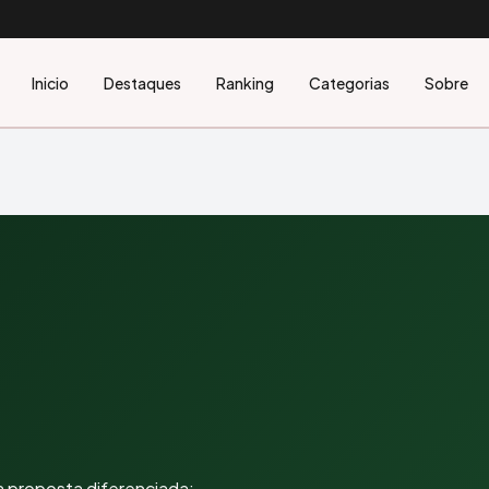
Inicio
Destaques
Ranking
Categorias
Sobre
 proposta diferenciada: