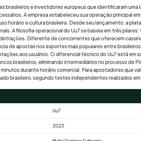
s brasileiros e investidores europeus que identificaram um
essários. A empresa estabeleceu sua operação principal em
o horário e cultura brasileira. Desde seu lançamento, a pla
s. A filosofia operacional do Uu7 se baseia em três pilares:
m distrações. Diferente de concorrentes que oferecem cassi
cia de apostas nos esportes mais populares entre brasileiros
ções aos usuários. O diferencial técnico do Uu7 está em s
ncos brasileiros, eliminando intermediários no processo de P
inutos durante horário comercial. Para apostadores que valo
cado brasileiro, segundo testes independentes realizados em
Uu7
2023
Malta Gaming Authority