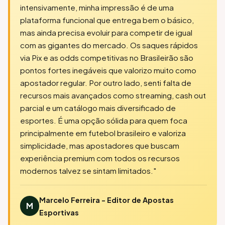
intensivamente, minha impressão é de uma
plataforma funcional que entrega bem o básico,
mas ainda precisa evoluir para competir de igual
com as gigantes do mercado. Os saques rápidos
via Pix e as odds competitivas no Brasileirão são
pontos fortes inegáveis que valorizo muito como
apostador regular. Por outro lado, senti falta de
recursos mais avançados como streaming, cash out
parcial e um catálogo mais diversificado de
esportes. É uma opção sólida para quem foca
principalmente em futebol brasileiro e valoriza
simplicidade, mas apostadores que buscam
experiência premium com todos os recursos
modernos talvez se sintam limitados."
Marcelo Ferreira - Editor de Apostas
M
Esportivas