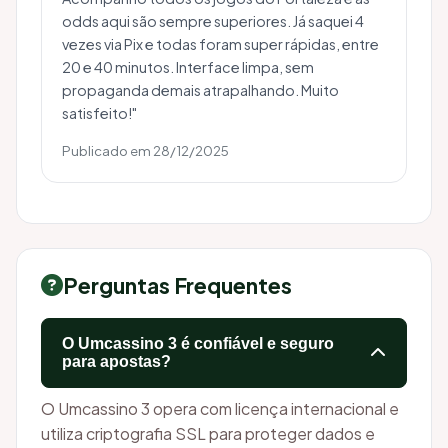
odds aqui são sempre superiores. Já saquei 4
vezes via Pix e todas foram super rápidas, entre
20 e 40 minutos. Interface limpa, sem
propaganda demais atrapalhando. Muito
satisfeito!"
Publicado em 28/12/2025
Perguntas Frequentes
O Umcassino 3 é confiável e seguro
para apostas?
O Umcassino 3 opera com licença internacional e
utiliza criptografia SSL para proteger dados e