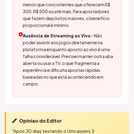
menor que concorrentes que oferecem R$
300, R$ 500 ou até mais. Para apostadores
que fazem depósitos maiores, o benefício
proporcional é mínimo.
Ausência de Streaming ao Vivo
- Não
poder assistir aos jogos diretamente na
plataforma enquanto aposto ao vivo é uma
falha considerável. Precisei manter outra aba
aberta ou usar a TV, o que fragmenta a
experiência e dificulta apostas rápidas
baseadas no que está acontecendo em
campo.
Opiniao do Editor
"Após 30 dias testando o Umcassino 3