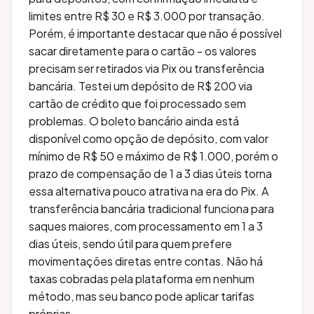
limites entre R$ 30 e R$ 3.000 por transação.
Porém, é importante destacar que não é possível
sacar diretamente para o cartão - os valores
precisam ser retirados via Pix ou transferência
bancária. Testei um depósito de R$ 200 via
cartão de crédito que foi processado sem
problemas. O boleto bancário ainda está
disponível como opção de depósito, com valor
mínimo de R$ 50 e máximo de R$ 1.000, porém o
prazo de compensação de 1 a 3 dias úteis torna
essa alternativa pouco atrativa na era do Pix. A
transferência bancária tradicional funciona para
saques maiores, com processamento em 1 a 3
dias úteis, sendo útil para quem prefere
movimentações diretas entre contas. Não há
taxas cobradas pela plataforma em nenhum
método, mas seu banco pode aplicar tarifas
próprias.