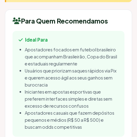
Para Quem Recomendamos
Ideal Para
Apostadores focados em futebol brasileiro
que acompanham Brasileirão, Copa do Brasil
e estaduais regularmente
Usuários que priorizam saques rápidos via Pix
e querem acesso ágil aos seus ganhos sem
burocracia
Iniciantes em apostas esportivas que
preferem interfaces simples e diretas sem
excesso de recursos confusos
Apostadores casuais que fazem depósitos
pequenos e médios (R$ 50 a R$ 500) e
buscam odds competitivas