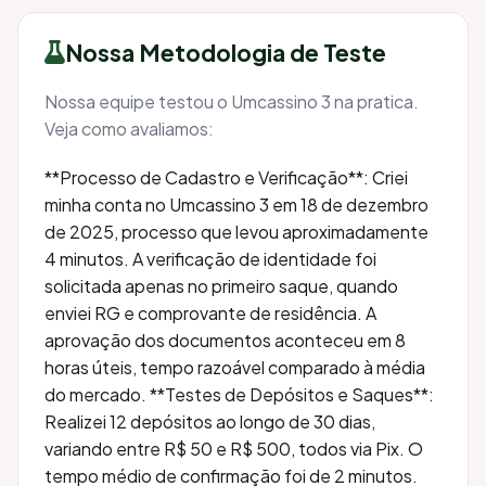
Nossa Metodologia de Teste
Nossa equipe testou o Umcassino 3 na pratica.
Veja como avaliamos:
**Processo de Cadastro e Verificação**: Criei
minha conta no Umcassino 3 em 18 de dezembro
de 2025, processo que levou aproximadamente
4 minutos. A verificação de identidade foi
solicitada apenas no primeiro saque, quando
enviei RG e comprovante de residência. A
aprovação dos documentos aconteceu em 8
horas úteis, tempo razoável comparado à média
do mercado. **Testes de Depósitos e Saques**:
Realizei 12 depósitos ao longo de 30 dias,
variando entre R$ 50 e R$ 500, todos via Pix. O
tempo médio de confirmação foi de 2 minutos.