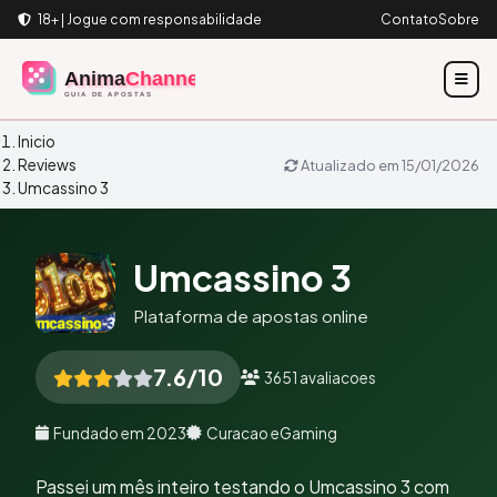
18+ | Jogue com responsabilidade
Contato
Sobre
Inicio
Reviews
Atualizado em 15/01/2026
Umcassino 3
Umcassino 3
Plataforma de apostas online
7.6/10
3651 avaliacoes
Fundado em 2023
Curacao eGaming
Passei um mês inteiro testando o Umcassino 3 com