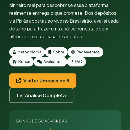
dinheiro real para descobrir se essa plataforma
realmente entrega o que promete. Dos depósitos
via Pix às apostas ao vivo no Brasileirão, avaliei cada
detalhe para trazer uma análise honesta e sem
filtros sobre esta casa de apostas.
Metodologia
Sobre
Pagamentos
Bonus
Avaliacoes
FAQ
Visitar Umcassino 3
Ler Analise Completa
BONUS DE BOAS-VINDAS