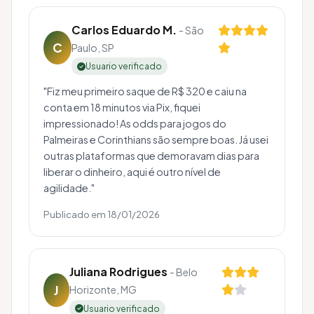
Carlos Eduardo M.
- São
C
Paulo, SP
Usuario verificado
"Fiz meu primeiro saque de R$ 320 e caiu na
conta em 18 minutos via Pix, fiquei
impressionado! As odds para jogos do
Palmeiras e Corinthians são sempre boas. Já usei
outras plataformas que demoravam dias para
liberar o dinheiro, aqui é outro nível de
agilidade."
Publicado em 18/01/2026
Juliana Rodrigues
- Belo
J
Horizonte, MG
Usuario verificado