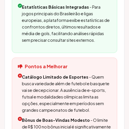
Estatísticas Básicas Integradas
- Para
jogos principais do Brasileirão e ligas
europeias, a plataforma exibe estatísticas de
confrontos diretos, últimos resultados e
média de gols, facilitando análises rápidas
sem precisar consultar sites externos.
Pontos a Melhorar
Catálogo Limitado de Esportes
- Quem
busca variedade além de futebol e basquete
vai se decepcionar. A ausência de e-sports,
futsal e modalidades olímpicas limita as
opções, especialmente em períodos sem
grandes campeonatos de futebol.
Bônus de Boas-Vindas Modesto
- O limite
de R$ 100 no bônus inicial é significativamente