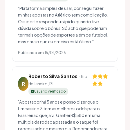
"Plataforma simples de usar, consegui fazer
minhas apostas no Atlético sem complicação.
O suporte respondeu rápido quando tive
dúvida sobre o bônus. Só acho que poderiam
ter mais opções de esportes além de futebol,
mas para o que eu preciso está ótimo."
Publicado em 15/01/2026
Roberto Silva Santos
- Rio
R
de Janeiro, RJ
Usuario verificado
"Apostador há 5 anos e posso dizer que o
Umcassino 3 tem as melhores odds para o
Brasileirão que já vi. Ganhei R$ 580 em uma
múltipla da rodada passada e o saque foi
processado no mesmo dia. Recomendo para