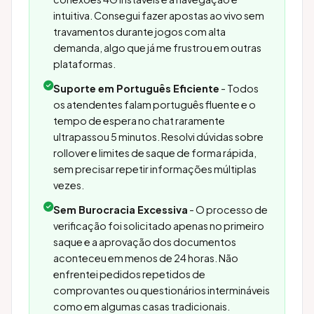
intuitiva. Consegui fazer apostas ao vivo sem
travamentos durante jogos com alta
demanda, algo que já me frustrou em outras
plataformas.
Suporte em Português Eficiente
- Todos
os atendentes falam português fluente e o
tempo de espera no chat raramente
ultrapassou 5 minutos. Resolvi dúvidas sobre
rollover e limites de saque de forma rápida,
sem precisar repetir informações múltiplas
vezes.
Sem Burocracia Excessiva
- O processo de
verificação foi solicitado apenas no primeiro
saque e a aprovação dos documentos
aconteceu em menos de 24 horas. Não
enfrentei pedidos repetidos de
comprovantes ou questionários intermináveis
como em algumas casas tradicionais.