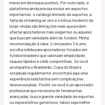
visíveis, e que o nome no documento
merecem destaque positivo. Por outro lado, a
supervisores. O e-mail é mais adequado para
maior interesse do público brasileiro,
corresponda exatamente ao nome cadastrado
plataforma ainda precisa evoluir em aspectos
questões detalhadas, com tempo de resposta
especialmente aquelas envolvendo times
na conta. Esse procedimento é padrão no
importantes: o catálogo limitado de esportes, a
entre 6 e 18 horas nos meus testes. Não há
nacionais.
mercado de apostas e serve para prevenir
falta de streaming ao vivo e o bônus modesto de
suporte telefônico disponível, o que pode ser
fraudes, lavagem de dinheiro e garantir que você
boas-vindas são limitações reais que podem
uma limitação para quem prefere resolver
é maior de 18 anos.
afastar apostadores mais exigentes ou aqueles
problemas por voz. No geral, o suporte atende
que buscam variedade além do futebol. Minha
bem para necessidades rotineiras, mas poderia
recomendação é clara: o Umcassino 3 é uma
ser mais especializado em aspectos técnicos das
escolha sólida para apostadores focados em
apostas esportivas.
futebol brasileiro que valorizam simplicidade,
saques rápidos e odds competitivas. Se você
acompanha o Brasileirão, Copa do Brasil e
estaduais regularmente, encontrará aqui uma
experiência satisfatória sem complicações
desnecessárias. Porém, se você é um apostador
profissional que necessita de ferramentas
avançadas, busca grande variedade de esportes
ou espera bônus generosos, talvez seja melhor