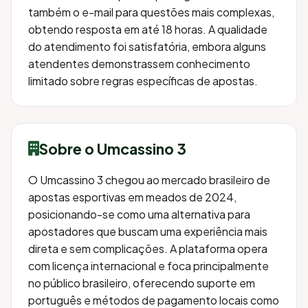
também o e-mail para questões mais complexas,
obtendo resposta em até 18 horas. A qualidade
do atendimento foi satisfatória, embora alguns
atendentes demonstrassem conhecimento
limitado sobre regras específicas de apostas.
Sobre o Umcassino 3
O Umcassino 3 chegou ao mercado brasileiro de
apostas esportivas em meados de 2024,
posicionando-se como uma alternativa para
apostadores que buscam uma experiência mais
direta e sem complicações. A plataforma opera
com licença internacional e foca principalmente
no público brasileiro, oferecendo suporte em
português e métodos de pagamento locais como