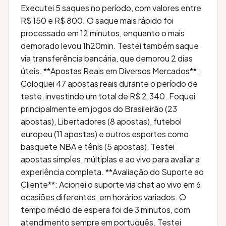
Executei 5 saques no período, com valores entre
R$ 150 e R$ 800. O saque mais rápido foi
processado em 12 minutos, enquanto o mais
demorado levou 1h20min. Testei também saque
via transferência bancária, que demorou 2 dias
úteis. **Apostas Reais em Diversos Mercados**:
Coloquei 47 apostas reais durante o período de
teste, investindo um total de R$ 2.340. Foquei
principalmente em jogos do Brasileirão (23
apostas), Libertadores (8 apostas), futebol
europeu (11 apostas) e outros esportes como
basquete NBA e tênis (5 apostas). Testei
apostas simples, múltiplas e ao vivo para avaliar a
experiência completa. **Avaliação do Suporte ao
Cliente**: Acionei o suporte via chat ao vivo em 6
ocasiões diferentes, em horários variados. O
tempo médio de espera foi de 3 minutos, com
atendimento sempre em português. Testei