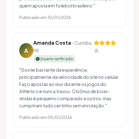
quem aposta em futebol brasileiro."
Publicado em 10/01/2026
Amanda Costa
- Curitiba,
A
PR
Usuario verificado
"Gostei bastante da experiência,
principalmente da velocidade do site no celular.
Faço apostas ao vivo durante os jogos do
Athletico e nunca travou. O bônus de boas-
vindas é pequeno comparado a outros, mas
cumpriram tudo certinho sem enrolação."
Publicado em 05/01/2026