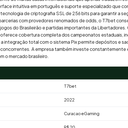
erface intuitiva em português e suporte especializado que c
a tecnologia de criptografia SSL de 256 bits para garantir a 
e parcerias com provedores renomados de odds, o T7bet con
jogos do Brasileirão e partidas importantes da Libertadores.
a oferece cobertura completa dos campeonatos estaduais, inc
a integração total com o sistema Pix permite depósitos e s
as concorrentes. A empresa também investe constantemente 
 o mercado brasileiro.
T7bet
2022
Curacao eGaming
R$ 20