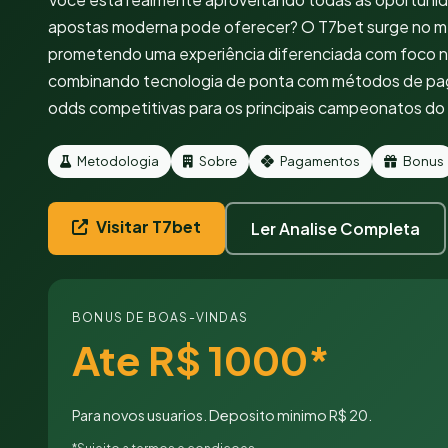
apostas moderna pode oferecer? O T7bet surge no me
prometendo uma experiência diferenciada com foco n
combinando tecnologia de ponta com métodos de pa
odds competitivas para os principais campeonatos do f
Metodologia
Sobre
Pagamentos
Bonus
Visitar T7bet
Ler Analise Completa
BONUS DE BOAS-VINDAS
Ate R$ 1000*
Para novos usuarios. Deposito minimo R$ 20.