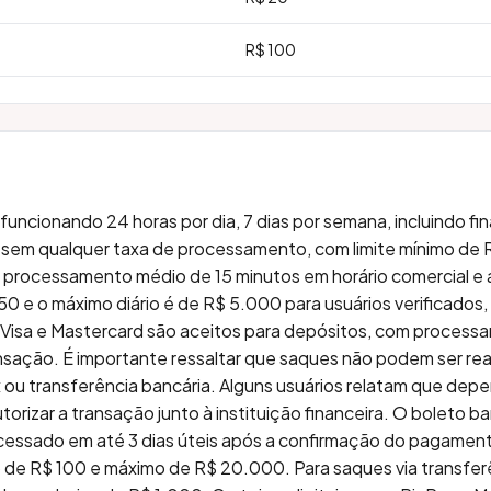
R$ 100
ncionando 24 horas por dia, 7 dias por semana, incluindo fin
 sem qualquer taxa de processamento, com limite mínimo de 
processamento médio de 15 minutos em horário comercial e a
$ 50 e o máximo diário é de R$ 5.000 para usuários verificad
s Visa e Mastercard são aceitos para depósitos, com processa
sação. É importante ressaltar que saques não podem ser rea
Pix ou transferência bancária. Alguns usuários relatam que d
torizar a transação junto à instituição financeira. O boleto b
cessado em até 3 dias úteis após a confirmação do pagame
mo de R$ 100 e máximo de R$ 20.000. Para saques via transferên