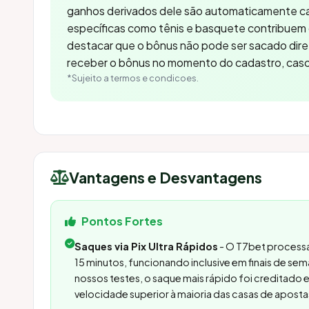
ganhos derivados dele são automaticamente ca
específicas como tênis e basquete contribuem
destacar que o bônus não pode ser sacado dire
receber o bônus no momento do cadastro, caso p
*Sujeito a termos e condicoes.
Vantagens e Desvantagens
Pontos Fortes
Saques via Pix Ultra Rápidos
- O T7bet processa
15 minutos, funcionando inclusive em finais de sem
nossos testes, o saque mais rápido foi creditado
velocidade superior à maioria das casas de apostas 