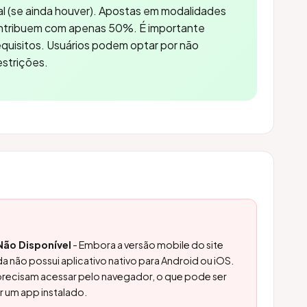
l (se ainda houver). Apostas em modalidades
ontribuem com apenas 50%. É importante
quisitos. Usuários podem optar por não
estrições.
Não Disponível
- Embora a versão mobile do site
da não possui aplicativo nativo para Android ou iOS.
s precisam acessar pelo navegador, o que pode ser
 um app instalado.