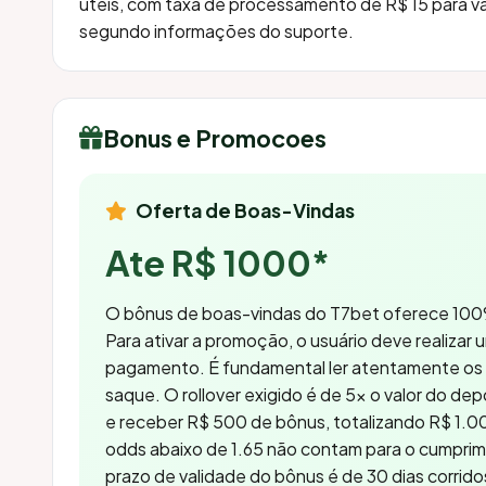
úteis, com taxa de processamento de R$ 15 para v
segundo informações do suporte.
Bonus e Promocoes
Oferta de Boas-Vindas
Ate R$ 1000*
O bônus de boas-vindas do T7bet oferece 100% 
Para ativar a promoção, o usuário deve realiza
pagamento. É fundamental ler atentamente os t
saque. O rollover exigido é de 5x o valor do d
e receber R$ 500 de bônus, totalizando R$ 1.0
odds abaixo de 1.65 não contam para o cumprimen
prazo de validade do bônus é de 30 dias corrido