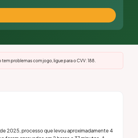
 tem problemas com jogo, ligue para o CVV: 188.
ro de 2025, processo que levou aproximadamente 4