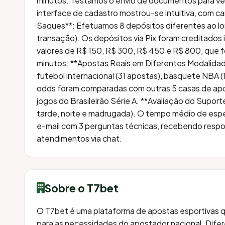
minutos. Testamos o envio de documentos para ver
interface de cadastro mostrou-se intuitiva, com c
Saques**: Efetuamos 8 depósitos diferentes ao long
transação). Os depósitos via Pix foram creditados
valores de R$ 150, R$ 300, R$ 450 e R$ 800, que 
minutos. **Apostas Reais em Diferentes Modalidades
futebol internacional (31 apostas), basquete NBA (1
odds foram comparadas com outras 5 casas de apo
jogos do Brasileirão Série A. **Avaliação do Supor
tarde, noite e madrugada). O tempo médio de esp
e-mail com 3 perguntas técnicas, recebendo respos
atendimentos via chat.
Sobre o T7bet
O T7bet é uma plataforma de apostas esportivas q
para as necessidades do apostador nacional. Difer