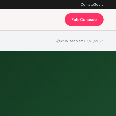
Contato
Sobre
Fale Conosco
Atualizado em 06/01/2026