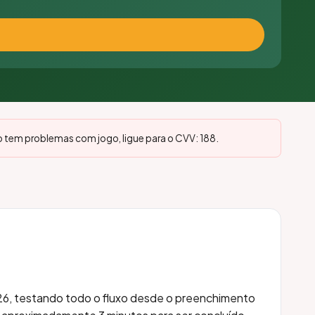
 tem problemas com jogo, ligue para o CVV: 188.
026, testando todo o fluxo desde o preenchimento