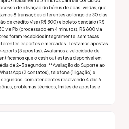
vou aproximadamente 3 minutos para ser concluído.
rocesso de ativação do bônus de boas-vindas, que
tamos 8 transações diferentes ao longo de 30 dias
tão de crédito Visa (R$ 300) e boleto bancário (R$
0 via Pix (processado em 4 minutos), R$ 800 via
lores foram recebidos integralmente, sem taxas
diferentes esportes e mercados. Testamos apostas
 e-sports (3 apostas). Avaliamos a velocidade de
entificamos que o cash out estava disponível em
édia de 2-3 segundos. **Avaliação do Suporte ao
WhatsApp (2 contatos), telefone (1 ligação) e
30 segundos, com atendentes resolvendo 4 das 6
ônus, problemas técnicos, limites de apostas e