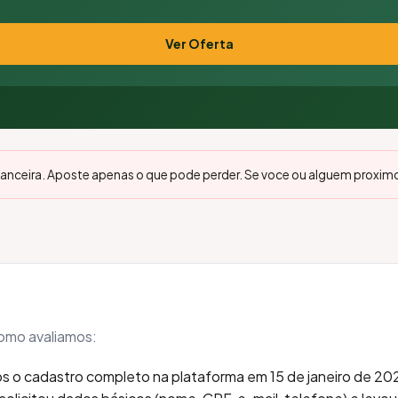
Ver Oferta
nanceira. Aposte apenas o que pode perder. Se voce ou alguem proximo
como avaliamos:
os o cadastro completo na plataforma em 15 de janeiro de 2