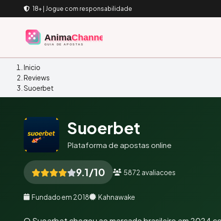
18+ | Jogue com responsabilidade
Inicio
Reviews
Suoerbet
Suoerbet
Plataforma de apostas online
9.1/10
5872 avaliacoes
Fundado em 2018
Kahnawake
O Suoerbet chegou ao mercado brasileiro em 2024 c