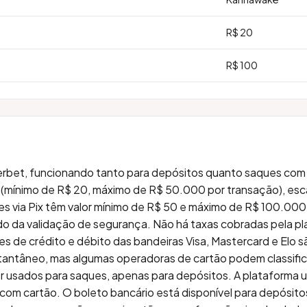
R$ 20
R$ 100
oerbet, funcionando tanto para depósitos quanto saques co
ado (mínimo de R$ 20, máximo de R$ 50.000 por transação), es
es via Pix têm valor mínimo de R$ 50 e máximo de R$ 100.00
do da validação de segurança. Não há taxas cobradas pela pl
s de crédito e débito das bandeiras Visa, Mastercard e Elo s
tantâneo, mas algumas operadoras de cartão podem classific
 usados para saques, apenas para depósitos. A plataforma uti
 com cartão. O boleto bancário está disponível para depósi