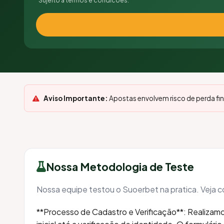
*Sujeito a termos e condicoes.
Aviso Importante:
Apostas envolvem risco de perda fi
Nossa Metodologia de Teste
Nossa equipe testou o Suoerbet na pratica. Veja 
**Processo de Cadastro e Verificação**: Realizam