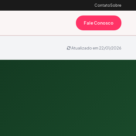
Contato
Sobre
Fale Conosco
Atualizado em 22/01/2026