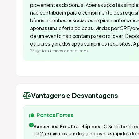
provenientes do bônus. Apenas apostas simples 
não contribuem para o cumprimento dos requisito
bônus e ganhos associados expiram automatica
apenas uma oferta de boas-vindas por CPF/ende
de um evento não contam para o rollover. Depósi
os lucros gerados após cumprir os requisitos. A
*Sujeito a termos e condicoes.
Vantagens e Desvantagens
Pontos Fortes
Saques Via Pix Ultra-Rápidos
- O Suoerbet proc
de 2 a 5 minutos, um dos tempos mais rápidos do 