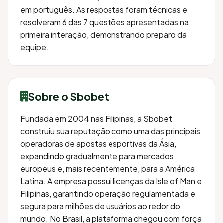
em português. As respostas foram técnicas e
resolveram 6 das 7 questões apresentadas na
primeira interação, demonstrando preparo da
equipe.
Sobre o Sbobet
Fundada em 2004 nas Filipinas, a Sbobet
construiu sua reputação como uma das principais
operadoras de apostas esportivas da Ásia,
expandindo gradualmente para mercados
europeus e, mais recentemente, para a América
Latina. A empresa possui licenças da Isle of Man e
Filipinas, garantindo operação regulamentada e
segura para milhões de usuários ao redor do
mundo. No Brasil, a plataforma chegou com força