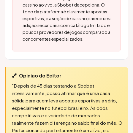
cassino ao vivo, a Sbobet decepciona. O
foco da plataforma é claramente apostas
esportivas, e a seção de cassino parece uma
adição secundária com catálogo limitado e
poucos provedores de jogos comparado a
concorrentes especializados.
Opiniao do Editor
"Depois de 45 dias testando a Sbobet
intensivamente, posso afirmar que é uma casa
sólida para quem leva apostas esportivas a sério,
especialmente no futebol brasileiro. As odds
competitivas e a variedade de mercados
realmente fazem diferença no saldo final do mês. O
Pix funcionando perfeitamente é um alívio, e o