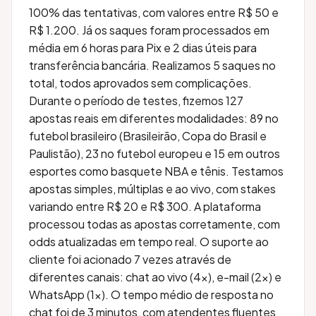
100% das tentativas, com valores entre R$ 50 e
R$ 1.200. Já os saques foram processados em
média em 6 horas para Pix e 2 dias úteis para
transferência bancária. Realizamos 5 saques no
total, todos aprovados sem complicações.
Durante o período de testes, fizemos 127
apostas reais em diferentes modalidades: 89 no
futebol brasileiro (Brasileirão, Copa do Brasil e
Paulistão), 23 no futebol europeu e 15 em outros
esportes como basquete NBA e tênis. Testamos
apostas simples, múltiplas e ao vivo, com stakes
variando entre R$ 20 e R$ 300. A plataforma
processou todas as apostas corretamente, com
odds atualizadas em tempo real. O suporte ao
cliente foi acionado 7 vezes através de
diferentes canais: chat ao vivo (4x), e-mail (2x) e
WhatsApp (1x). O tempo médio de resposta no
chat foi de 3 minutos, com atendentes fluentes