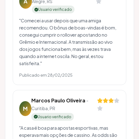
A
Alegre, RS
Usuario verificado
"Comecei a usar depois que uma amiga
recomendou. O bônus de boas-vindas é bom,
consegui cumprir o rollover apostando no
Grêmio e Internacional. A transmissão ao vivo
dos jogos funciona bem, mas às vezes trava
quando a internet oscila. No geral, estou
satisfeita."
Publicado em 28/02/2025
Marcos Paulo Oliveira
-
M
Curitiba, PR
Usuario verificado
"A casa é boa para apostas esportivas, mas
esperava mais opções de cassino. As odds são