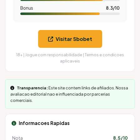
Bonus
8.3/10
Visitar Sbobet
18+ | Jogue com responsabilidade | Termos e condicoes
aplicaveis
Transparencia:
Este site contem links de afiliados. Nossa
avaliacao editorial nao e influenciada por parcerias
comerciais.
Informacoes Rapidas
Nota
8.5/10