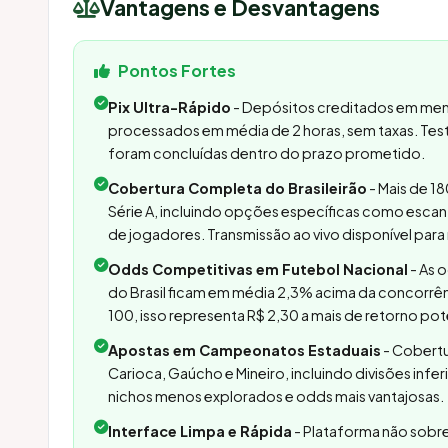
Vantagens e Desvantagens
Pontos Fortes
Pix Ultra-Rápido
- Depósitos creditados em men
processados em média de 2 horas, sem taxas. Tes
foram concluídas dentro do prazo prometido.
Cobertura Completa do Brasileirão
- Mais de 1
Série A, incluindo opções específicas como escant
de jogadores. Transmissão ao vivo disponível para
Odds Competitivas em Futebol Nacional
- As 
do Brasil ficam em média 2,3% acima da concorrê
100, isso representa R$ 2,30 a mais de retorno pot
Apostas em Campeonatos Estaduais
- Cobertu
Carioca, Gaúcho e Mineiro, incluindo divisões infe
nichos menos explorados e odds mais vantajosas.
Interface Limpa e Rápida
- Plataforma não sob