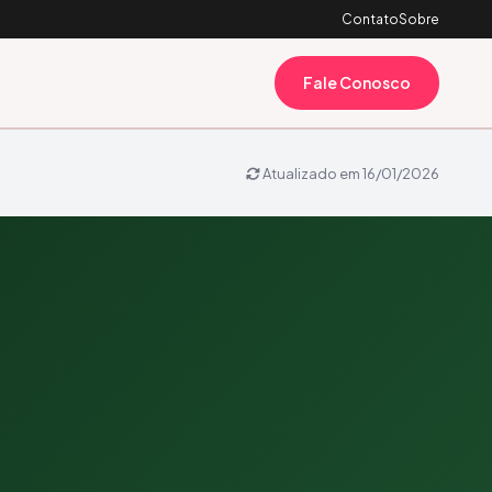
Contato
Sobre
Fale Conosco
Atualizado em 16/01/2026