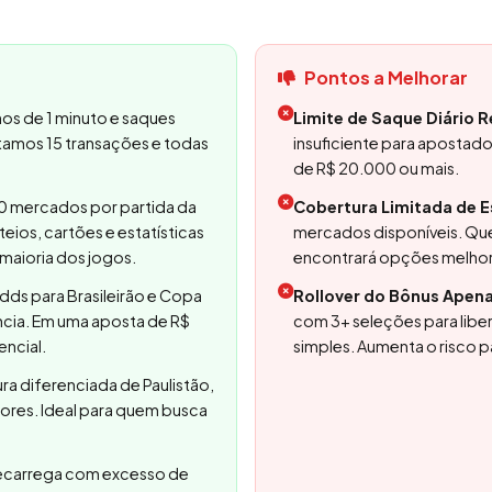
Pontos a Melhorar
os de 1 minuto e saques
Limite de Saque Diário R
tamos 15 transações e todas
insuficiente para apostad
de R$ 20.000 ou mais.
80 mercados por partida da
Cobertura Limitada de 
eios, cartões e estatísticas
mercados disponíveis. Qu
 maioria dos jogos.
encontrará opções melhor
odds para Brasileirão e Copa
Rollover do Bônus Apena
ncia. Em uma aposta de R$
com 3+ seleções para libe
encial.
simples. Aumenta o risco pa
ra diferenciada de Paulistão,
riores. Ideal para quem busca
recarrega com excesso de