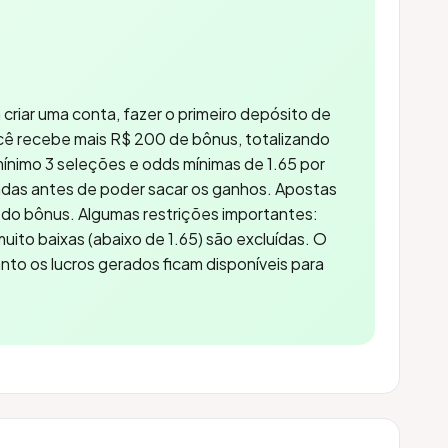
criar uma conta, fazer o primeiro depósito de
cê recebe mais R$ 200 de bônus, totalizando
mínimo 3 seleções e odds mínimas de 1.65 por
adas antes de poder sacar os ganhos. Apostas
to do bônus. Algumas restrições importantes:
uito baixas (abaixo de 1.65) são excluídas. O
nto os lucros gerados ficam disponíveis para