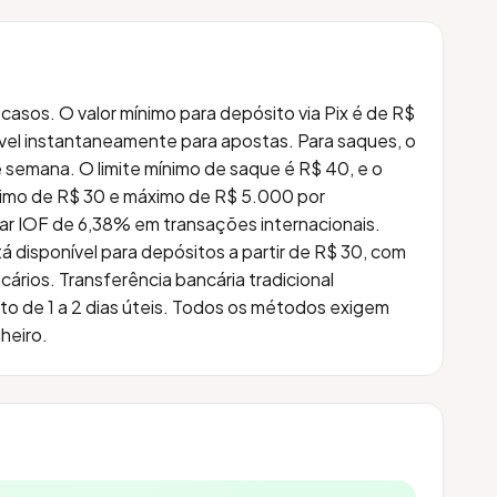
asos. O valor mínimo para depósito via Pix é de R$
ível instantaneamente para apostas. Para saques, o
 semana. O limite mínimo de saque é R$ 40, e o
ínimo de R$ 30 e máximo de R$ 5.000 por
car IOF de 6,38% em transações internacionais.
 disponível para depósitos a partir de R$ 30, com
rios. Transferência bancária tradicional
 de 1 a 2 dias úteis. Todos os métodos exigem
heiro.