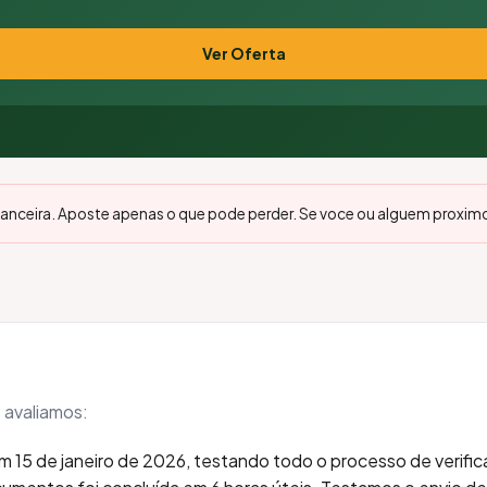
Ver Oferta
nanceira. Aposte apenas o que pode perder. Se voce ou alguem proximo
 avaliamos:
15 de janeiro de 2026, testando todo o processo de verific