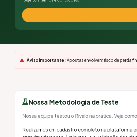
*Sujeito a termos e condicoes.
Aviso Importante:
Apostas envolvem risco de perda fi
Nossa Metodologia de Teste
Nossa equipe testou o Rivalo na pratica. Veja como
Realizamos um cadastro completo na plataforma em 