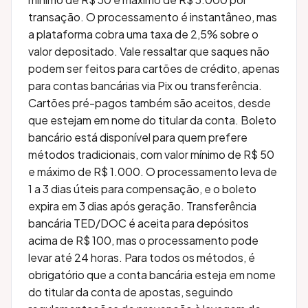
transação. O processamento é instantâneo, mas
a plataforma cobra uma taxa de 2,5% sobre o
valor depositado. Vale ressaltar que saques não
podem ser feitos para cartões de crédito, apenas
para contas bancárias via Pix ou transferência.
Cartões pré-pagos também são aceitos, desde
que estejam em nome do titular da conta. Boleto
bancário está disponível para quem prefere
métodos tradicionais, com valor mínimo de R$ 50
e máximo de R$ 1.000. O processamento leva de
1 a 3 dias úteis para compensação, e o boleto
expira em 3 dias após geração. Transferência
bancária TED/DOC é aceita para depósitos
acima de R$ 100, mas o processamento pode
levar até 24 horas. Para todos os métodos, é
obrigatório que a conta bancária esteja em nome
do titular da conta de apostas, seguindo