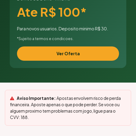
Ate R$ 100*
Para novos usuarios. Deposito minimo R$ 30.
*Sujeito a termos e condicoes.
Ver Oferta
Aviso Importante:
Apostas envolvem risco de perda
financeira. Aposte apenas o que pode perder. Se voce ou
alguem proximo tem problemas com jogo, ligue para o
CVV: 188.