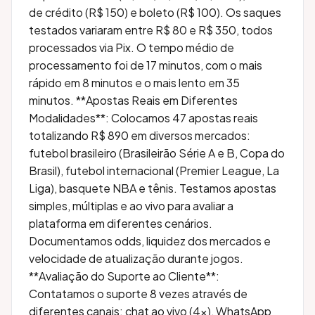
de crédito (R$ 150) e boleto (R$ 100). Os saques
testados variaram entre R$ 80 e R$ 350, todos
processados via Pix. O tempo médio de
processamento foi de 17 minutos, com o mais
rápido em 8 minutos e o mais lento em 35
minutos. **Apostas Reais em Diferentes
Modalidades**: Colocamos 47 apostas reais
totalizando R$ 890 em diversos mercados:
futebol brasileiro (Brasileirão Série A e B, Copa do
Brasil), futebol internacional (Premier League, La
Liga), basquete NBA e tênis. Testamos apostas
simples, múltiplas e ao vivo para avaliar a
plataforma em diferentes cenários.
Documentamos odds, liquidez dos mercados e
velocidade de atualização durante jogos.
**Avaliação do Suporte ao Cliente**:
Contatamos o suporte 8 vezes através de
diferentes canais: chat ao vivo (4x), WhatsApp