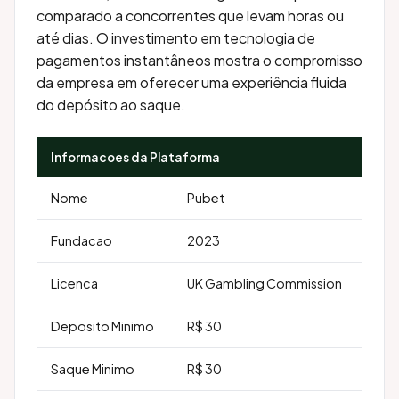
comparado a concorrentes que levam horas ou
até dias. O investimento em tecnologia de
pagamentos instantâneos mostra o compromisso
da empresa em oferecer uma experiência fluida
do depósito ao saque.
Informacoes da Plataforma
Nome
Pubet
Fundacao
2023
Licenca
UK Gambling Commission
Deposito Minimo
R$ 30
Saque Minimo
R$ 30