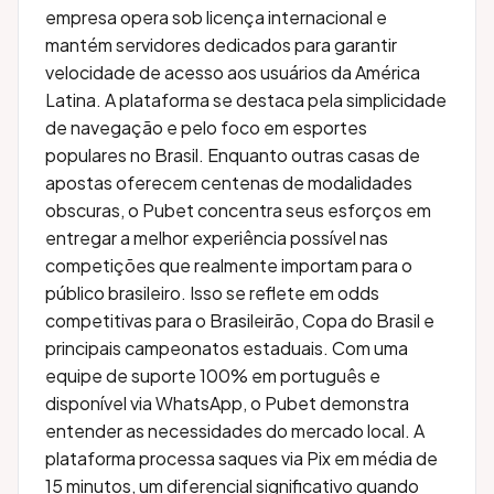
empresa opera sob licença internacional e
mantém servidores dedicados para garantir
velocidade de acesso aos usuários da América
Latina. A plataforma se destaca pela simplicidade
de navegação e pelo foco em esportes
populares no Brasil. Enquanto outras casas de
apostas oferecem centenas de modalidades
obscuras, o Pubet concentra seus esforços em
entregar a melhor experiência possível nas
competições que realmente importam para o
público brasileiro. Isso se reflete em odds
competitivas para o Brasileirão, Copa do Brasil e
principais campeonatos estaduais. Com uma
equipe de suporte 100% em português e
disponível via WhatsApp, o Pubet demonstra
entender as necessidades do mercado local. A
plataforma processa saques via Pix em média de
15 minutos, um diferencial significativo quando