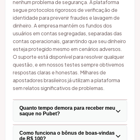
nenhum problema de segurança. A plataforma
segue protocolos rigorosos de verificação de
identidade para prevenir fraudes e lavagem de
dinheiro. A empresa mantém os fundos dos
usuários em contas segregadas, separadas das
contas operacionais, garantindo que seu dinheiro
esteja protegido mesmo em cenários adversos.
O suporte está disponível para resolver qualquer
questão, e em nossos testes sempre obtivemos
respostas claras e honestas. Milhares de
apostadores brasileiros já utilizam a plataforma
sem relatos significativos de problemas.
Quanto tempo demora para receber meu
saque no Pubet?
Os saques via Pix no Pubet são processados em
Como funciona o bônus de boas-vindas
média de 15 minutos durante horário comercial (8h
de R$ 100?