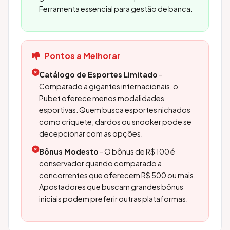
Ferramenta essencial para gestão de banca.
Pontos a Melhorar
Catálogo de Esportes Limitado
-
Comparado a gigantes internacionais, o
Pubet oferece menos modalidades
esportivas. Quem busca esportes nichados
como críquete, dardos ou snooker pode se
decepcionar com as opções.
Bônus Modesto
- O bônus de R$ 100 é
conservador quando comparado a
concorrentes que oferecem R$ 500 ou mais.
Apostadores que buscam grandes bônus
iniciais podem preferir outras plataformas.