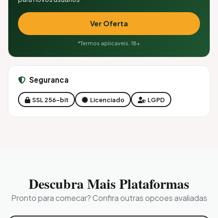
Ver Oferta
*Termos aplicaveis. 18+
Seguranca
SSL 256-bit
Licenciado
LGPD
Descubra Mais Plataformas
Pronto para comecar? Confira outras opcoes avaliadas