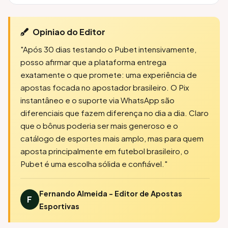
Opiniao do Editor
"Após 30 dias testando o Pubet intensivamente,
posso afirmar que a plataforma entrega
exatamente o que promete: uma experiência de
apostas focada no apostador brasileiro. O Pix
instantâneo e o suporte via WhatsApp são
diferenciais que fazem diferença no dia a dia. Claro
que o bônus poderia ser mais generoso e o
catálogo de esportes mais amplo, mas para quem
aposta principalmente em futebol brasileiro, o
Pubet é uma escolha sólida e confiável."
Fernando Almeida - Editor de Apostas
F
Esportivas