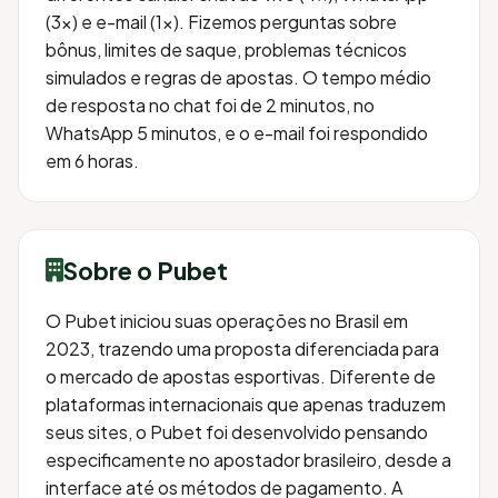
(3x) e e-mail (1x). Fizemos perguntas sobre
bônus, limites de saque, problemas técnicos
simulados e regras de apostas. O tempo médio
de resposta no chat foi de 2 minutos, no
WhatsApp 5 minutos, e o e-mail foi respondido
em 6 horas.
Sobre o Pubet
O Pubet iniciou suas operações no Brasil em
2023, trazendo uma proposta diferenciada para
o mercado de apostas esportivas. Diferente de
plataformas internacionais que apenas traduzem
seus sites, o Pubet foi desenvolvido pensando
especificamente no apostador brasileiro, desde a
interface até os métodos de pagamento. A