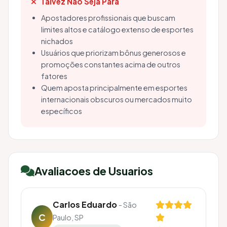
Talvez Nao Seja Para
Apostadores profissionais que buscam
limites altos e catálogo extenso de esportes
nichados
Usuários que priorizam bônus generosos e
promoções constantes acima de outros
fatores
Quem aposta principalmente em esportes
internacionais obscuros ou mercados muito
específicos
Avaliacoes de Usuarios
Carlos Eduardo
- São
C
Paulo, SP