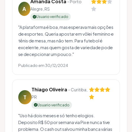
Amanda Costa
- Porto
A
Alegre, RS
Usuario verificado
"A plataforma é boa, mas esperava mais opções
de esportes. Queria apostar em vôlei feminino e
tênis de mesa, mas não tem. Para futebol é
excelente, mas quem gosta de variedade pode
se decepcionar um pouco."
Publicado em 30/12/2024
Thiago Oliveira
- Curitiba,
T
PR
Usuario verificado
"Uso há dois meses e só tenho elogios.
Deposito R$ 50 por semana via Pix e nunca tive
problema. O cash out salvou minha banca várias