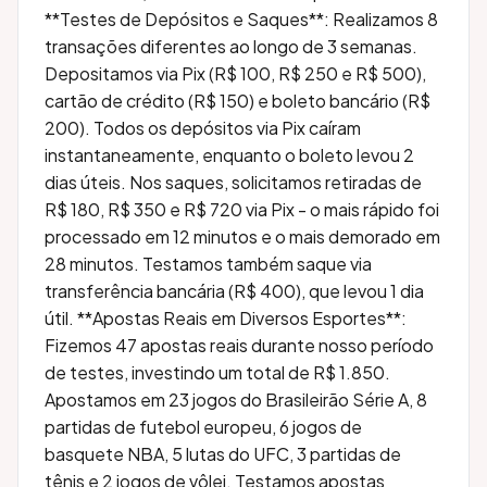
**Testes de Depósitos e Saques**: Realizamos 8
transações diferentes ao longo de 3 semanas.
Depositamos via Pix (R$ 100, R$ 250 e R$ 500),
cartão de crédito (R$ 150) e boleto bancário (R$
200). Todos os depósitos via Pix caíram
instantaneamente, enquanto o boleto levou 2
dias úteis. Nos saques, solicitamos retiradas de
R$ 180, R$ 350 e R$ 720 via Pix - o mais rápido foi
processado em 12 minutos e o mais demorado em
28 minutos. Testamos também saque via
transferência bancária (R$ 400), que levou 1 dia
útil. **Apostas Reais em Diversos Esportes**:
Fizemos 47 apostas reais durante nosso período
de testes, investindo um total de R$ 1.850.
Apostamos em 23 jogos do Brasileirão Série A, 8
partidas de futebol europeu, 6 jogos de
basquete NBA, 5 lutas do UFC, 3 partidas de
tênis e 2 jogos de vôlei. Testamos apostas