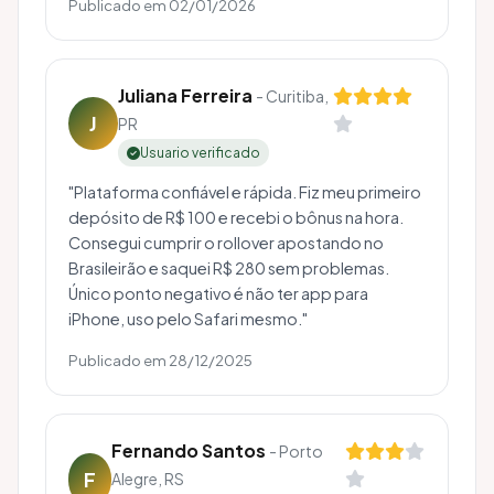
Publicado em 02/01/2026
Juliana Ferreira
- Curitiba,
J
PR
Usuario verificado
"Plataforma confiável e rápida. Fiz meu primeiro
depósito de R$ 100 e recebi o bônus na hora.
Consegui cumprir o rollover apostando no
Brasileirão e saquei R$ 280 sem problemas.
Único ponto negativo é não ter app para
iPhone, uso pelo Safari mesmo."
Publicado em 28/12/2025
Fernando Santos
- Porto
F
Alegre, RS