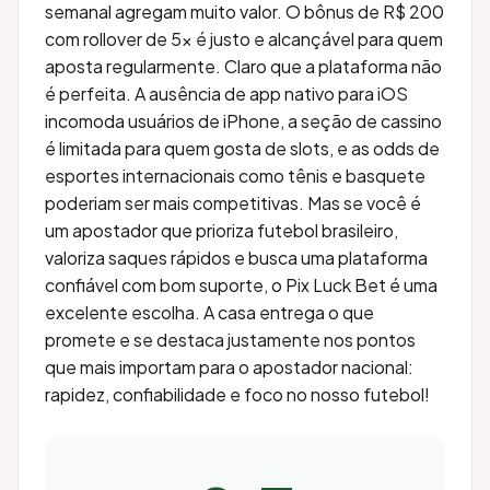
que você aposte durante os 90 minutos com
semanal agregam muito valor. O bônus de R$ 200
vantajoso!
odds atualizadas em tempo real.
com rollover de 5x é justo e alcançável para quem
aposta regularmente. Claro que a plataforma não
é perfeita. A ausência de app nativo para iOS
incomoda usuários de iPhone, a seção de cassino
é limitada para quem gosta de slots, e as odds de
esportes internacionais como tênis e basquete
poderiam ser mais competitivas. Mas se você é
um apostador que prioriza futebol brasileiro,
valoriza saques rápidos e busca uma plataforma
confiável com bom suporte, o Pix Luck Bet é uma
excelente escolha. A casa entrega o que
promete e se destaca justamente nos pontos
que mais importam para o apostador nacional:
rapidez, confiabilidade e foco no nosso futebol!