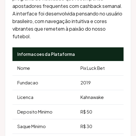
apostadores frequentes com cashback semanal.
A interface foi desenvolvida pensando no usuário
brasileiro, com navegação intuitiva e cores
vibrantes que remetem à paixão do nosso
futebol.
Informacoes da Plataforma
Nome
Pix Luck Bet
Fundacao
2019
Licenca
Kahnawake
Deposito Minimo
R$ 50
Saque Minimo
R$ 30