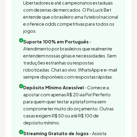
Libertadores e até campeonatos estaduais
com dezenas de mercados. O Pix Luck Bet
entende que o brasileiro ama futebol nacional
e oferece odds competitivas para todos os
jogos.
Suporte 100% em Português
-
Atendimento por brasileiros que realmente
entendem nossas gírias e necessidades. Sem
traduções estranhas ou respostas
robotizadas. Chat ao vivo, WhatsApp e e-mail
sempre disponíveis com respostas rápidas.
Depósito Mínimo Acessível
- Comece a
apostar com apenas R$ 20 via Pix! Perfeito
para quem quer testar a plataforma sem
comprometer muito do orçamento. Outras
casas exigem R$ 50 ou até R$ 100 de
depósito mínimo.
Streaming Gratuito de Jogos
- Assista