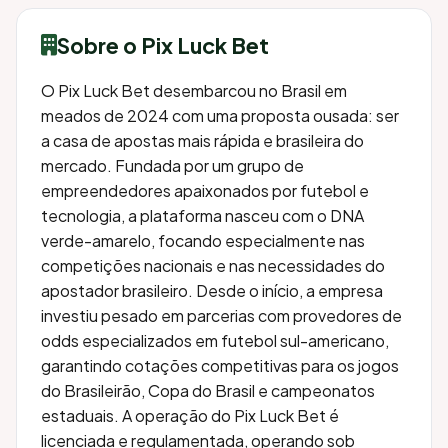
Sobre o Pix Luck Bet
O Pix Luck Bet desembarcou no Brasil em
meados de 2024 com uma proposta ousada: ser
a casa de apostas mais rápida e brasileira do
mercado. Fundada por um grupo de
empreendedores apaixonados por futebol e
tecnologia, a plataforma nasceu com o DNA
verde-amarelo, focando especialmente nas
competições nacionais e nas necessidades do
apostador brasileiro. Desde o início, a empresa
investiu pesado em parcerias com provedores de
odds especializados em futebol sul-americano,
garantindo cotações competitivas para os jogos
do Brasileirão, Copa do Brasil e campeonatos
estaduais. A operação do Pix Luck Bet é
licenciada e regulamentada, operando sob