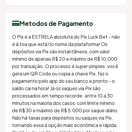
Metodos de Pagamento
O Pix é a ESTRELA absoluta do Pix Luck Bet - não
é à toa que está no nome da plataforma! Os
depósitos via Pix são instantâneos, com valor
mínimo de apenas R$ 20 e máximo de R$ 10.000
por transação. O processo é super simples: você
gera um QR Code ou copia a chave Pix, faz o
pagamento pelo app do seu banco e pronto - o
saldo cai na hora! Já os saques via Pix são
processados em tempo recorde: entre 10 a 30
minutos na maioria dos casos, com limite mínimo
de R$ 30 e máximo de R$ 5.000 por saque diário.
Não há taxas para depósitos ou saques via Pix,
tornando essa a opção mais econômica e rápida.