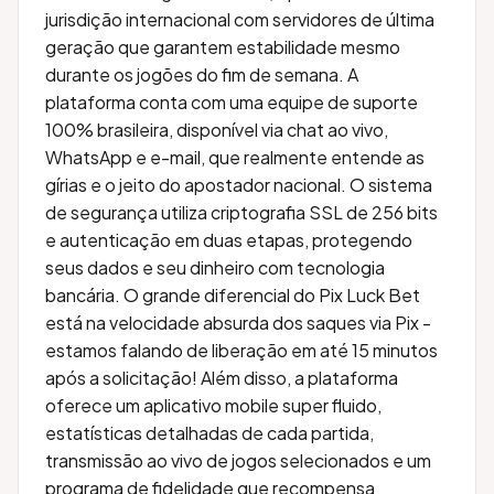
jurisdição internacional com servidores de última
geração que garantem estabilidade mesmo
durante os jogões do fim de semana. A
plataforma conta com uma equipe de suporte
100% brasileira, disponível via chat ao vivo,
WhatsApp e e-mail, que realmente entende as
gírias e o jeito do apostador nacional. O sistema
de segurança utiliza criptografia SSL de 256 bits
e autenticação em duas etapas, protegendo
seus dados e seu dinheiro com tecnologia
bancária. O grande diferencial do Pix Luck Bet
está na velocidade absurda dos saques via Pix -
estamos falando de liberação em até 15 minutos
após a solicitação! Além disso, a plataforma
oferece um aplicativo mobile super fluido,
estatísticas detalhadas de cada partida,
transmissão ao vivo de jogos selecionados e um
programa de fidelidade que recompensa