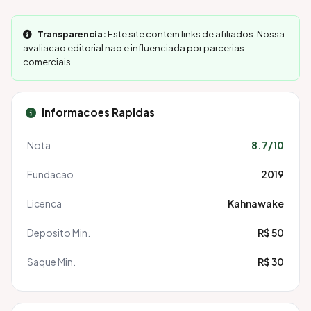
Transparencia:
Este site contem links de afiliados. Nossa
avaliacao editorial nao e influenciada por parcerias
comerciais.
Informacoes Rapidas
Nota
8.7/10
Fundacao
2019
Licenca
Kahnawake
Deposito Min.
R$ 50
Saque Min.
R$ 30