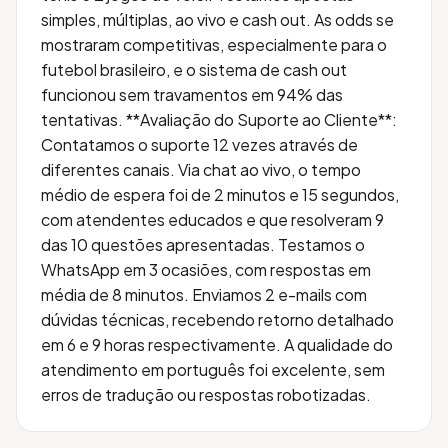
simples, múltiplas, ao vivo e cash out. As odds se
mostraram competitivas, especialmente para o
futebol brasileiro, e o sistema de cash out
funcionou sem travamentos em 94% das
tentativas. **Avaliação do Suporte ao Cliente**:
Contatamos o suporte 12 vezes através de
diferentes canais. Via chat ao vivo, o tempo
médio de espera foi de 2 minutos e 15 segundos,
com atendentes educados e que resolveram 9
das 10 questões apresentadas. Testamos o
WhatsApp em 3 ocasiões, com respostas em
média de 8 minutos. Enviamos 2 e-mails com
dúvidas técnicas, recebendo retorno detalhado
em 6 e 9 horas respectivamente. A qualidade do
atendimento em português foi excelente, sem
erros de tradução ou respostas robotizadas.