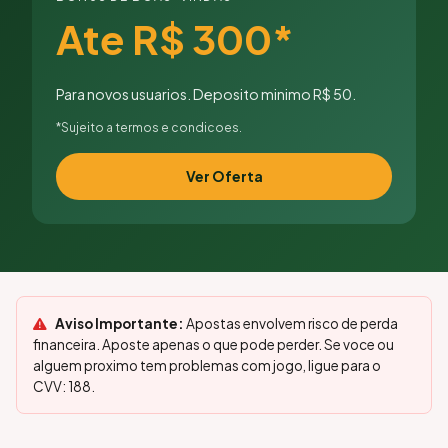
Ate R$ 300*
Para novos usuarios. Deposito minimo R$ 50.
*Sujeito a termos e condicoes.
Ver Oferta
Aviso Importante:
Apostas envolvem risco de perda
financeira. Aposte apenas o que pode perder. Se voce ou
alguem proximo tem problemas com jogo, ligue para o
CVV: 188.