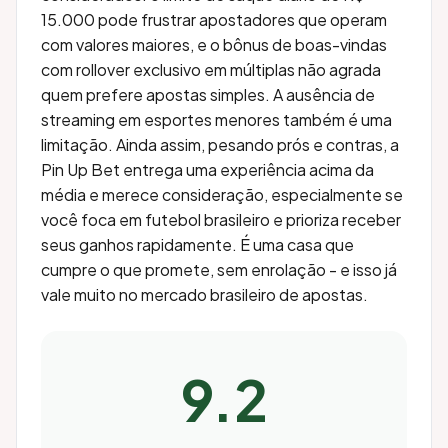
fã de futebol brasileiro, a Pin Up oferece tudo
eficiente e resolve - um dos melhores que
NBA, tênis e UFC também têm boa cobertura ao
15.000 pode frustrar apostadores que operam
limites de ganho também existem: o prêmio
que precisa com qualidade acima da média do
testamos entre casas brasileiras.
vivo. A experiência mobile de apostas ao vivo é
com valores maiores, e o bônus de boas-vindas
máximo por bilhete costuma ser de R$ 50.000 a
mercado.
excelente - você pode apostar tranquilamente
com rollover exclusivo em múltiplas não agrada
R$ 100.000, dependendo do tipo de aposta e
pelo celular sem perder funcionalidades. É uma
quem prefere apostas simples. A ausência de
esporte. Essas informações podem variar e são
das melhores seções da Pin Up e ideal pra quem
streaming em esportes menores também é uma
sempre mostradas antes de você confirmar a
gosta da emoção de apostar durante o jogo.
limitação. Ainda assim, pesando prós e contras, a
aposta. Se você é um apostador recreativo que
Pin Up Bet entrega uma experiência acima da
movimenta valores moderados, os limites da Pin
média e merece consideração, especialmente se
Up são mais que suficientes. High rollers podem
você foca em futebol brasileiro e prioriza receber
achar restritivo e precisar negociar limites
seus ganhos rapidamente. É uma casa que
especiais diretamente com o suporte VIP.
cumpre o que promete, sem enrolação - e isso já
vale muito no mercado brasileiro de apostas.
9.2