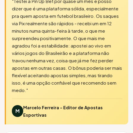
"Testei a Pin Up Bet por quase um mês e posso
dizer que é uma plataforma sólida, especialmente
pra quem aposta em futebol brasileiro. Os saques
via Pix realmente são rápidos - recebi um em 12
minutos numa quinta-feira à tarde, o que me
surpreendeu positivamente. O que mais me
agradou foi a estabilidade: apostei ao vivo em
vários jogos do Brasileirão e a plataforma não
travou nenhuma vez, coisa que já me fez perder
apostas em outras casas. O bônus poderia ser mais
flexível aceitando apostas simples, mas tirando
isso, é uma opção confiável que recomendo sem
medo."
Marcelo Ferreira - Editor de Apostas
M
Esportivas