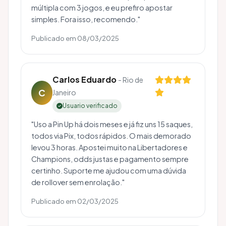
múltipla com 3 jogos, e eu prefiro apostar
simples. Fora isso, recomendo."
Publicado em 08/03/2025
Carlos Eduardo
- Rio de
C
Janeiro
Usuario verificado
"Uso a Pin Up há dois meses e já fiz uns 15 saques,
todos via Pix, todos rápidos. O mais demorado
levou 3 horas. Apostei muito na Libertadores e
Champions, odds justas e pagamento sempre
certinho. Suporte me ajudou com uma dúvida
de rollover sem enrolação."
Publicado em 02/03/2025