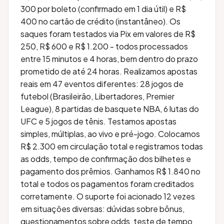
300 por boleto (confirmado em 1 dia útil) e R$
400 no cartão de crédito (instantâneo). Os
saques foram testados via Pix em valores de R$
250, R$ 600 e R$ 1.200 - todos processados
entre 15 minutos e 4 horas, bem dentro do prazo
prometido de até 24 horas. Realizamos apostas
reais em 47 eventos diferentes: 28 jogos de
futebol (Brasileirão, Libertadores, Premier
League), 8 partidas de basquete NBA, 6 lutas do
UFC e 5 jogos de tênis. Testamos apostas
simples, múltiplas, ao vivo e pré-jogo. Colocamos
R$ 2.300 em circulação total e registramos todas
as odds, tempo de confirmação dos bilhetes e
pagamento dos prêmios. Ganhamos R$ 1.840 no
total e todos os pagamentos foram creditados
corretamente. O suporte foi acionado 12 vezes
em situações diversas: dúvidas sobre bônus,
questionamentos sobre odds, teste de tempo