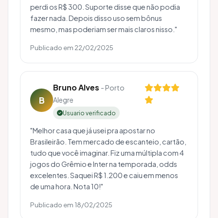
perdi os R$ 300. Suporte disse que não podia
fazer nada. Depois disso uso sem bônus
mesmo, mas poderiam ser mais claros nisso."
Publicado em 22/02/2025
Bruno Alves
- Porto
B
Alegre
Usuario verificado
"Melhor casa que já usei pra apostar no
Brasileirão. Tem mercado de escanteio, cartão,
tudo que você imaginar. Fiz uma múltipla com 4
jogos do Grêmio e Inter na temporada, odds
excelentes. Saquei R$ 1.200 e caiu em menos
de uma hora. Nota 10!"
Publicado em 18/02/2025