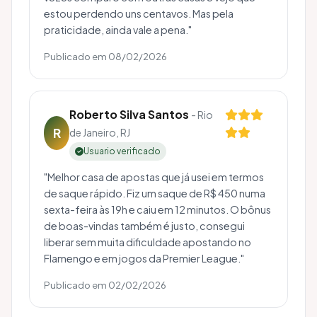
estou perdendo uns centavos. Mas pela
praticidade, ainda vale a pena."
Publicado em 08/02/2026
Roberto Silva Santos
- Rio
R
de Janeiro, RJ
Usuario verificado
"Melhor casa de apostas que já usei em termos
de saque rápido. Fiz um saque de R$ 450 numa
sexta-feira às 19h e caiu em 12 minutos. O bônus
de boas-vindas também é justo, consegui
liberar sem muita dificuldade apostando no
Flamengo e em jogos da Premier League."
Publicado em 02/02/2026