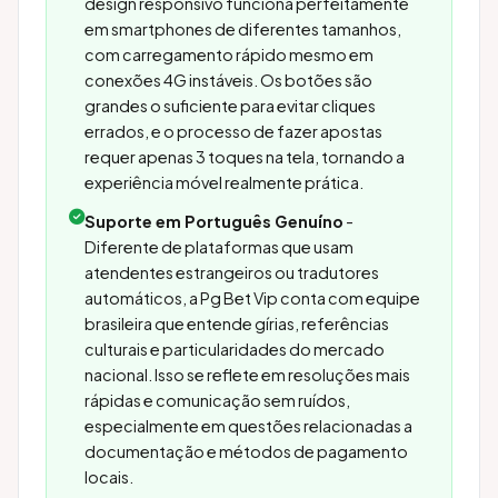
design responsivo funciona perfeitamente
em smartphones de diferentes tamanhos,
com carregamento rápido mesmo em
conexões 4G instáveis. Os botões são
grandes o suficiente para evitar cliques
errados, e o processo de fazer apostas
requer apenas 3 toques na tela, tornando a
experiência móvel realmente prática.
Suporte em Português Genuíno
-
Diferente de plataformas que usam
atendentes estrangeiros ou tradutores
automáticos, a Pg Bet Vip conta com equipe
brasileira que entende gírias, referências
culturais e particularidades do mercado
nacional. Isso se reflete em resoluções mais
rápidas e comunicação sem ruídos,
especialmente em questões relacionadas a
documentação e métodos de pagamento
locais.