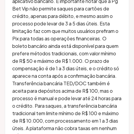
aplicativo bancário. É importante notar que a Pg
Bet Vip não permite saques para cartões de
crédito, apenas para débito, e mesmo assim o
processo pode levar de 3 a 5 dias úteis. Esta
limitação faz com que muitos usuários prefiram o
Pix para todas as operações financeiras. O
boleto bancário ainda está disponível para quem
prefere métodos tradicionais, com valor mínimo
de R$ 50 e máximo de R$ 1.000. O prazo de
compensação é de 1 a 3 dias úteis, e o crédito só
aparece na conta após a confirmação bancária.
Transferência bancária TED/DOC também é
aceita para depósitos acima de R$ 100, mas o
processo é manual e pode levar até 24 horas para
o crédito. Para saques, a transferência bancária
tradicional tem limite mínimo de R$ 100 e máximo
de R$ 10.000, com processamento em 1 a 3 dias
úteis. A plataforma não cobra taxas em nenhum