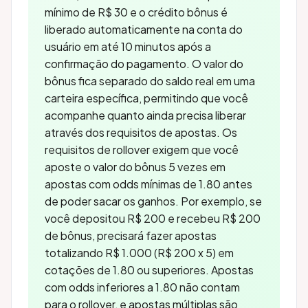
mínimo de R$ 30 e o crédito bônus é
liberado automaticamente na conta do
usuário em até 10 minutos após a
confirmação do pagamento. O valor do
bônus fica separado do saldo real em uma
carteira específica, permitindo que você
acompanhe quanto ainda precisa liberar
através dos requisitos de apostas. Os
requisitos de rollover exigem que você
aposte o valor do bônus 5 vezes em
apostas com odds mínimas de 1.80 antes
de poder sacar os ganhos. Por exemplo, se
você depositou R$ 200 e recebeu R$ 200
de bônus, precisará fazer apostas
totalizando R$ 1.000 (R$ 200 x 5) em
cotações de 1.80 ou superiores. Apostas
com odds inferiores a 1.80 não contam
para o rollover, e apostas múltiplas são