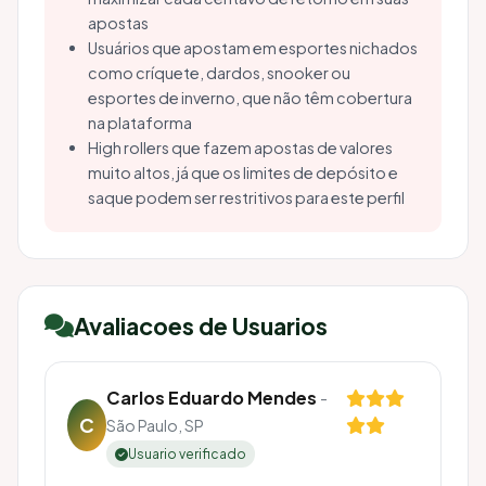
apostas
Usuários que apostam em esportes nichados
como críquete, dardos, snooker ou
esportes de inverno, que não têm cobertura
na plataforma
High rollers que fazem apostas de valores
muito altos, já que os limites de depósito e
saque podem ser restritivos para este perfil
Avaliacoes de Usuarios
Carlos Eduardo Mendes
-
C
São Paulo, SP
Usuario verificado