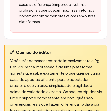
casuais a diferença é imperceptível, mas
profissionais que buscam maximizar retornos
podem encontrar melhores valores em outras
plataformas.
Opiniao do Editor
"Após três semanas testando intensivamente a Pg
Bet Vip, minha impressão é de uma plataforma
honesta que sabe exatamente o que quer ser: uma
casa de apostas eficiente para o apostador
brasileiro que valoriza simplicidade e agilidade
acima de variedade extrema. Os saques rápidos via
Pix e o suporte competente em português são
diferenciais reais que fazem diferença no dia a dia.
No entanto, apostadores profissionais ou aqueles