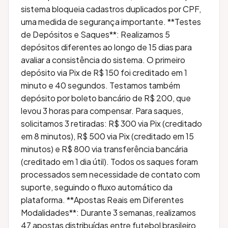
sistema bloqueia cadastros duplicados por CPF,
uma medida de segurança importante. **Testes
de Depósitos e Saques**: Realizamos 5
depósitos diferentes ao longo de 15 dias para
avaliar a consistência do sistema. O primeiro
depósito via Pix de R$ 150 foi creditado em 1
minuto e 40 segundos. Testamos também
depósito por boleto bancário de R$ 200, que
levou 3 horas para compensar. Para saques,
solicitamos 3 retiradas: R$ 300 via Pix (creditado
em 8 minutos), R$ 500 via Pix (creditado em 15
minutos) e R$ 800 via transferência bancária
(creditado em 1 dia útil). Todos os saques foram
processados sem necessidade de contato com
suporte, seguindo o fluxo automático da
plataforma. **Apostas Reais em Diferentes
Modalidades**: Durante 3 semanas, realizamos
47 apostas distribuídas entre futebol brasileiro