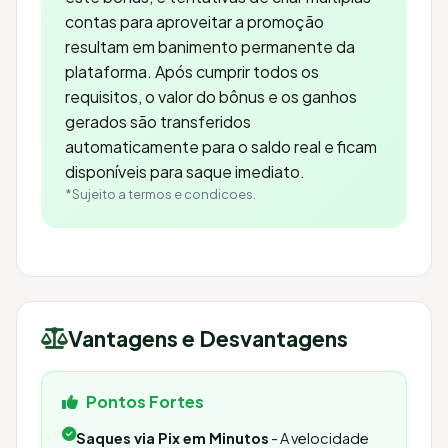
contas para aproveitar a promoção
resultam em banimento permanente da
plataforma. Após cumprir todos os
requisitos, o valor do bônus e os ganhos
gerados são transferidos
automaticamente para o saldo real e ficam
disponíveis para saque imediato.
*Sujeito a termos e condicoes.
Vantagens e Desvantagens
Pontos Fortes
Saques via Pix em Minutos
- A velocidade