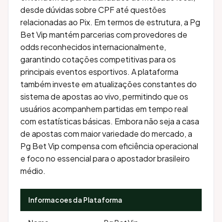
desde dúvidas sobre CPF até questões
relacionadas ao Pix. Em termos de estrutura, a Pg
Bet Vip mantém parcerias com provedores de
odds reconhecidos internacionalmente,
garantindo cotações competitivas para os
principais eventos esportivos. A plataforma
também investe em atualizações constantes do
sistema de apostas ao vivo, permitindo que os
usuários acompanhem partidas em tempo real
com estatísticas básicas. Embora não seja a casa
de apostas com maior variedade do mercado, a
Pg Bet Vip compensa com eficiência operacional
e foco no essencial para o apostador brasileiro
médio.
Informacoes da Plataforma