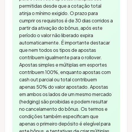
permitidas desde que a cotação total
atinja o mínimo exigido. O prazo para
cumprir os requisitos é de 30 dias corridos a
partir da ativação do bônus, após este
período o valor não liberado expira
automaticamente. É importante destacar
que nem todos os tipos de apostas
contribuem igualmente para o rollover.
Apostas simples e múltiplas em esportes
contribuem 100%, enquanto apostas com
cash out parcial ou total contribuem
apenas 50% do valor apostado. Apostas
em ambos os lados de um mesmo mercado
(hedging) são proibidas e podem resultar
no cancelamento do bônus. Os termos e
condições também especificam que
apenas o primeiro depósito é elegível para
este bônus, e tentativas de criar múltiplas