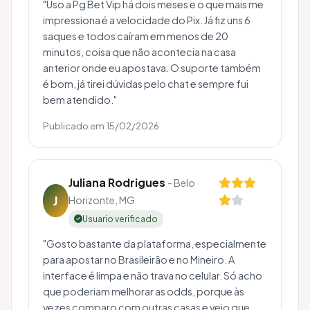
"Uso a Pg Bet Vip há dois meses e o que mais me
impressiona é a velocidade do Pix. Já fiz uns 6
saques e todos caíram em menos de 20
minutos, coisa que não acontecia na casa
anterior onde eu apostava. O suporte também
é bom, já tirei dúvidas pelo chat e sempre fui
bem atendido."
Publicado em 15/02/2026
Juliana Rodrigues
- Belo
J
Horizonte, MG
Usuario verificado
"Gosto bastante da plataforma, especialmente
para apostar no Brasileirão e no Mineiro. A
interface é limpa e não trava no celular. Só acho
que poderiam melhorar as odds, porque às
vezes comparo com outras casas e vejo que