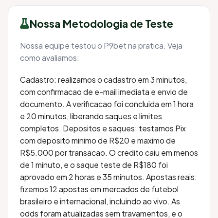
Nossa Metodologia de Teste
Nossa equipe testou o P9bet na pratica. Veja
como avaliamos:
Cadastro: realizamos o cadastro em 3 minutos,
com confirmacao de e-mail imediata e envio de
documento. A verificacao foi concluida em 1 hora
e 20 minutos, liberando saques e limites
completos. Depositos e saques: testamos Pix
com deposito minimo de R$20 e maximo de
R$5.000 por transacao. O credito caiu em menos
de 1 minuto, e o saque teste de R$180 foi
aprovado em 2 horas e 35 minutos. Apostas reais:
fizemos 12 apostas em mercados de futebol
brasileiro e internacional, incluindo ao vivo. As
odds foram atualizadas sem travamentos, e o