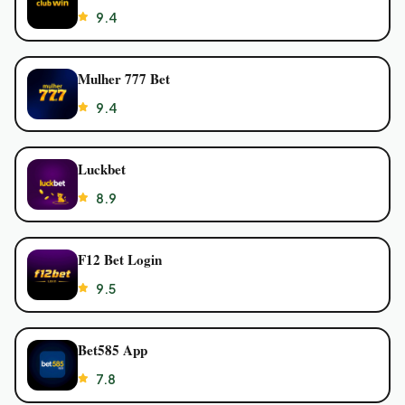
9.4
Mulher 777 Bet
9.4
Luckbet
8.9
F12 Bet Login
9.5
Bet585 App
7.8