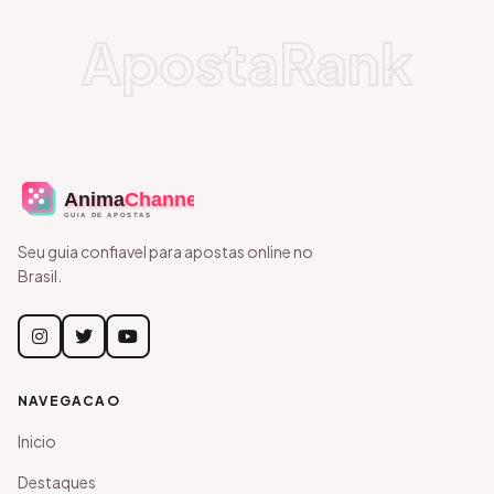
ApostaRank
Seu guia confiavel para apostas online no
Brasil.
NAVEGACAO
Inicio
Destaques