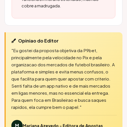
cobre a madrugada.
Opiniao do Editor
"Eu gostei da proposta objetiva da P9bet,
principalmente pela velocidade no Pix e pela
organizacao dos mercados de futebol brasileiro. A
plataforma e simples e evita menus confusos, o
que facilita para quem quer apostar com criterio.
Senti falta de um app nativo e de mais mercados
em ligas menores, mas no essencial ela entrega.
Para quem foca em Brasileirao e busca saques
rapidos, ela cumpre bem o papel."
M
Mariana Azevedo - Editora de Apostas