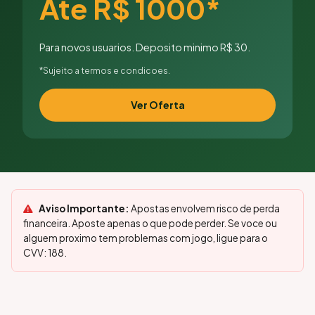
Ate R$ 1000*
Para novos usuarios. Deposito minimo R$ 30.
*Sujeito a termos e condicoes.
Ver Oferta
Aviso Importante:
Apostas envolvem risco de perda
financeira. Aposte apenas o que pode perder. Se voce ou
alguem proximo tem problemas com jogo, ligue para o
CVV: 188.