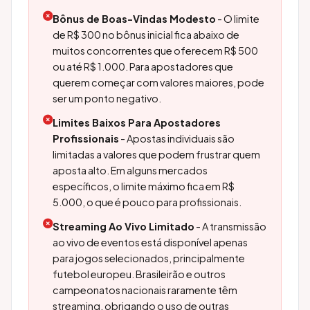
Bônus de Boas-Vindas Modesto
- O limite
de R$ 300 no bônus inicial fica abaixo de
muitos concorrentes que oferecem R$ 500
ou até R$ 1.000. Para apostadores que
querem começar com valores maiores, pode
ser um ponto negativo.
Limites Baixos Para Apostadores
Profissionais
- Apostas individuais são
limitadas a valores que podem frustrar quem
aposta alto. Em alguns mercados
específicos, o limite máximo fica em R$
5.000, o que é pouco para profissionais.
Streaming Ao Vivo Limitado
- A transmissão
ao vivo de eventos está disponível apenas
para jogos selecionados, principalmente
futebol europeu. Brasileirão e outros
campeonatos nacionais raramente têm
streaming, obrigando o uso de outras