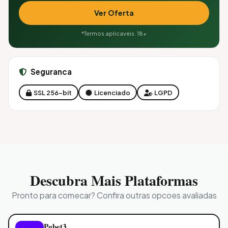
Ver Oferta
*Termos aplicaveis. 18+
Seguranca
SSL 256-bit
Licenciado
LGPD
Descubra Mais Plataformas
Pronto para comecar? Confira outras opcoes avaliadas
Pgbet3