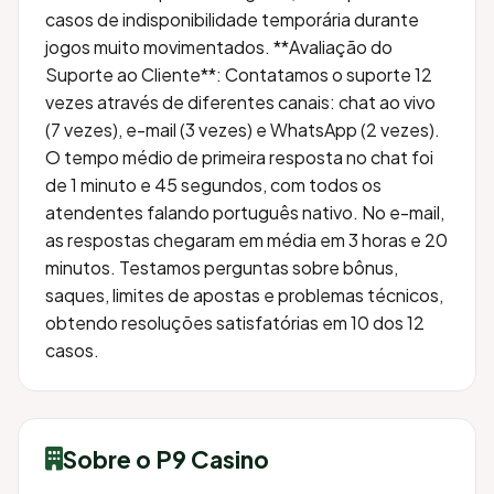
casos de indisponibilidade temporária durante
jogos muito movimentados. **Avaliação do
Suporte ao Cliente**: Contatamos o suporte 12
vezes através de diferentes canais: chat ao vivo
(7 vezes), e-mail (3 vezes) e WhatsApp (2 vezes).
O tempo médio de primeira resposta no chat foi
de 1 minuto e 45 segundos, com todos os
atendentes falando português nativo. No e-mail,
as respostas chegaram em média em 3 horas e 20
minutos. Testamos perguntas sobre bônus,
saques, limites de apostas e problemas técnicos,
obtendo resoluções satisfatórias em 10 dos 12
casos.
Sobre o P9 Casino