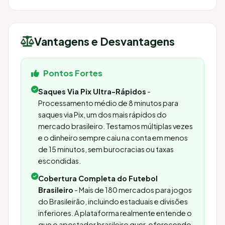
Vantagens e Desvantagens
Pontos Fortes
Saques Via Pix Ultra-Rápidos
-
Processamento médio de 8 minutos para
saques via Pix, um dos mais rápidos do
mercado brasileiro. Testamos múltiplas vezes
e o dinheiro sempre caiu na conta em menos
de 15 minutos, sem burocracias ou taxas
escondidas.
Cobertura Completa do Futebol
Brasileiro
- Mais de 180 mercados para jogos
do Brasileirão, incluindo estaduais e divisões
inferiores. A plataforma realmente entende o
que o apostador brasileiro quer, oferecendo