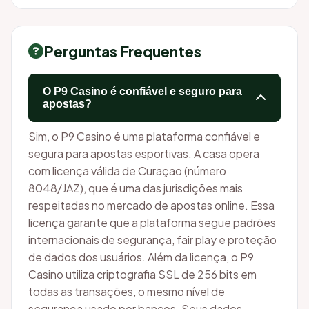
Perguntas Frequentes
O P9 Casino é confiável e seguro para
apostas?
Sim, o P9 Casino é uma plataforma confiável e
segura para apostas esportivas. A casa opera
com licença válida de Curaçao (número
8048/JAZ), que é uma das jurisdições mais
respeitadas no mercado de apostas online. Essa
licença garante que a plataforma segue padrões
internacionais de segurança, fair play e proteção
de dados dos usuários. Além da licença, o P9
Casino utiliza criptografia SSL de 256 bits em
todas as transações, o mesmo nível de
segurança usado por bancos. Seus dados