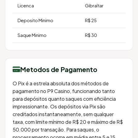
Licenca
Gibraltar
Deposito Minimo
R$ 25
Saque Minimo
R$ 30
Metodos de Pagamento
O Pix é a estrela absoluta dos métodos de
pagamento no P9 Casino, funcionando tanto
para depósitos quanto saques com eficiência
impressionante. Os depósitos via Pix são
creditados instantaneamente, sem qualquer
taxa, com limite mínimo de R$ 20 e máximo de R$
50.000 por transação. Para saques, o
processamento ocorre em média entre 5 e 15