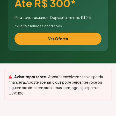
Ate R$ 300*
Para novos usuarios. Deposito minimo R$ 25.
*Sujeito a termos e condicoes.
Ver Oferta
Aviso Importante:
Apostas envolvem risco de perda
financeira. Aposte apenas o que pode perder. Se voce ou
alguem proximo tem problemas com jogo, ligue para o
CVV: 188.