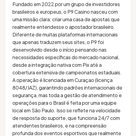
Fundado em 2022 por um grupo de investidores
brasileiros e europeus, o P9 Casino nasceu com
uma missão clara: criar uma casa de apostas que
realmente entendesse o apostador brasileiro.
Diferente de muitas plataformas internacionais
que apenas traduzem seus sites, o P9 foi
desenvolvido desde o início pensando nas
necessidades específicas do mercado nacional,
desde a integração nativa com Pix até a
cobertura extensiva de campeonatos estaduais.
A operação é licenciada em Curaçao (licença
8048/JAZ), garantindo padrões internacionais de
segurança, mas toda a gestão de atendimento e
operações para o Brasil é feita por uma equipe
local em São Paulo. Isso se reflete na velocidade
de resposta do suporte, que funciona 24/7 com
atendentes brasileiros, e na compreensão
profunda dos eventos esportivos que realmente