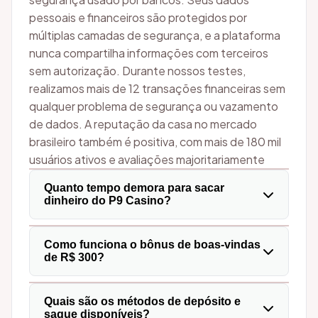
pessoais e financeiros são protegidos por
múltiplas camadas de segurança, e a plataforma
nunca compartilha informações com terceiros
sem autorização. Durante nossos testes,
realizamos mais de 12 transações financeiras sem
qualquer problema de segurança ou vazamento
de dados. A reputação da casa no mercado
brasileiro também é positiva, com mais de 180 mil
usuários ativos e avaliações majoritariamente
favoráveis em fóruns especializados. Os saques
Quanto tempo demora para sacar
são processados conforme prometido, sem
dinheiro do P9 Casino?
histórico de bloqueios injustificados ou confisco
de ganhos legítimos. O suporte ao cliente é
O tempo de saque no P9 Casino varia conforme o
Como funciona o bônus de boas-vindas
transparente e resolve problemas de forma
método escolhido, mas o Pix é disparado o mais
de R$ 300?
profissional, o que demonstra seriedade na
rápido. Durante nossos testes extensivos,
operação.
realizamos 4 saques via Pix em diferentes
O bônus de boas-vindas do P9 Casino oferece
Quais são os métodos de depósito e
horários e dias da semana, e o tempo médio de
100% do valor do seu primeiro depósito até o
saque disponíveis?