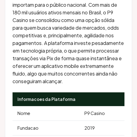
importam para o público nacional. Com mais de
180 mil usuários ativos mensais no Brasil, o P9
Casino se consolidou como uma opção sólida
para quem busca variedade de mercados, odds
competitivas e, principalmente, agilidade nos
pagamentos. A plataforma investe pesadamente
em tecnologia própria, o que permite processar
transações via Pix de forma quase instantânea e
oferecer um aplicativo mobile extremamente
fluido, algo que muitos concorrentes ainda não
conseguiram alcançar.
Informacoes da Plataforma
Nome
P9 Casino
Fundacao
2019