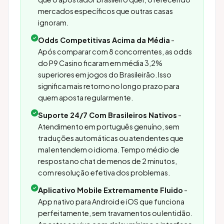
mercados específicos que outras casas
ignoram.
Odds Competitivas Acima da Média
-
Após comparar com 8 concorrentes, as odds
do P9 Casino ficaram em média 3,2%
superiores em jogos do Brasileirão. Isso
significa mais retorno no longo prazo para
quem aposta regularmente.
Suporte 24/7 Com Brasileiros Nativos
-
Atendimento em português genuíno, sem
traduções automáticas ou atendentes que
mal entendem o idioma. Tempo médio de
resposta no chat de menos de 2 minutos,
com resolução efetiva dos problemas.
Aplicativo Mobile Extremamente Fluido
-
App nativo para Android e iOS que funciona
perfeitamente, sem travamentos ou lentidão.