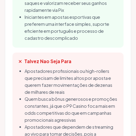
saques e valorizam receber seus ganhos
rapidamente via Pix
Iniciantes em apostas esportivas que
preferem uma interface simples, suporte
eficiente em português e processo de
cadastro descomplicado
Talvez Nao Seja Para
Apostadores profissionais ou high-rollers
que precisam de limites altos por aposta e
querem fazer movimentações de dezenas
de milhares de reais
Quem busca bônus generosos e promoções
constantes, já que o P9 Casino foca mais em
odds competitivas do que em campanhas
promocionais agressivas
Apostadores que dependem de streaming
ao vivo para tomar decisões, pois a