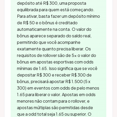
depósito até R$ 300, uma proposta
equilibrada para quem está começando.
Para ativar, basta fazer um depósito mínimo
de R$ 50 e o bônus é creditado
automaticamente na conta. O valor do
bônus aparece separado do saldo real,
permitindo que você acompanhe
exatamente quanto precisa liberar. Os
requisitos de rollover são de 5x o valor do
bônus em apostas esportivas com odds
mínimas de 1.65. Isso significa que se você
depositar R$ 300 e receber R$ 300 de
bônus, precisará apostar R$ 1.500 (5 x
300) em eventos com odds de pelo menos
1.65 para liberar o valor. Apostas em odds
menores não contam para o rollover, e
apostas múltiplas são permitidas desde
que a odd total seja 1.65 ou superior. O