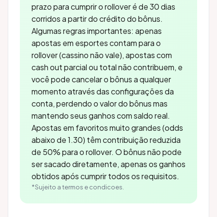
prazo para cumprir o rollover é de 30 dias
corridos a partir do crédito do bônus.
Algumas regras importantes: apenas
apostas em esportes contam para o
rollover (cassino não vale), apostas com
cash out parcial ou total não contribuem, e
você pode cancelar o bônus a qualquer
momento através das configurações da
conta, perdendo o valor do bônus mas
mantendo seus ganhos com saldo real.
Apostas em favoritos muito grandes (odds
abaixo de 1.30) têm contribuição reduzida
de 50% para o rollover. O bônus não pode
ser sacado diretamente, apenas os ganhos
obtidos após cumprir todos os requisitos.
*Sujeito a termos e condicoes.