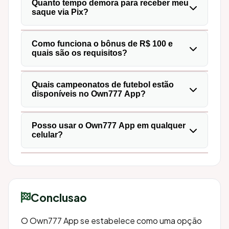
Quanto tempo demora para receber meu
presença de uma equipe de suporte acessível
saque via Pix?
também são indicadores positivos de uma
operação séria e comprometida com a satisfação
Com base em nossos testes práticos, os saques
Como funciona o bônus de R$ 100 e
do cliente.
via Pix no Own777 App são processados entre 10
quais são os requisitos?
minutos e 3 horas na maioria dos casos.
Realizamos 4 solicitações de saque em
O bônus de boas-vindas do Own777 App
Quais campeonatos de futebol estão
diferentes horários e dias da semana: a mais
oferece 100% do seu primeiro depósito até R$
disponíveis no Own777 App?
rápida foi creditada em apenas 8 minutos (terça-
100. Para recebê-lo, você precisa criar uma conta
feira às 15h), enquanto a mais demorada levou 2
nova, fazer seu primeiro depósito de no mínimo
O Own777 App oferece cobertura
horas e 15 minutos (sábado à noite,
Posso usar o Own777 App em qualquer
R$ 20, e o valor do bônus será creditado
extremamente completa de futebol, com foco
celular?
provavelmente devido ao maior volume de
automaticamente na sua conta de bônus. Por
especial nas competições brasileiras. Todos os
solicitações). A média ficou em torno de 45
exemplo: se você depositar R$ 80, receberá mais
jogos do Brasileirão Série A e Série B estão
O Own777 App está disponível para dispositivos
minutos, o que coloca o Own777 entre as
R$ 80 de bônus; se depositar R$ 150, receberá o
disponíveis com mais de 150 mercados por
Android e iOS, cobrindo a grande maioria dos
plataformas mais ágeis do mercado brasileiro. É
máximo de R$ 100 de bônus. O valor do bônus
partida, incluindo resultado final, ambas marcam,
smartphones em uso no Brasil. Para Android, o
importante mencionar que o primeiro saque pode
não pode ser sacado imediatamente - ele serve
total de gols, escanteios, cartões e até
Conclusao
aplicativo requer versão 7.0 ou superior e ocupa
demorar um pouco mais, pois a equipe de
para fazer apostas e gerar ganhos que, esses sim,
estatísticas de jogadores individuais como
aproximadamente 85 MB de espaço de
segurança realiza verificações adicionais para
podem ser sacados após cumprir os requisitos. O
chutes a gol e passes completos. A Copa do
O Own777 App se estabelece como uma opção
armazenamento. O download não está disponível
confirmar sua identidade e prevenir fraudes. Após