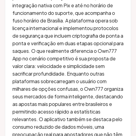
integração nativa com Pix e até no horário de
funcionamento do suporte, que acompanha o
fuso horário de Brasília. A plataforma opera sob
licença internacional e implementou protocolos
de segurança que incluem criptografia de ponta a
ponta e verificação em duas etapas opcional para
saques. O que realmente diferencia o Own777
App no cenário competitivo é sua proposta de
valor clara: velocidade e simplicidade sem
sacrificar profundidade. Enquanto outras
plataformas sobrecarregam o usuário com
milhares de opções confusas, o Own777 organiza
seus mercados de forma inteligente, destacando
as apostas mais populares entre brasileiros e
permitindo acesso rápido a estatísticas
relevantes. O aplicativo também se destaca pelo
consumo reduzido de dados móveis, uma
preocupação real para apostadores que não têm