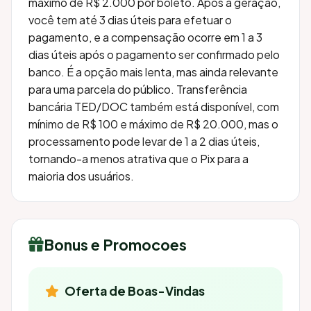
máximo de R$ 2.000 por boleto. Após a geração,
você tem até 3 dias úteis para efetuar o
pagamento, e a compensação ocorre em 1 a 3
dias úteis após o pagamento ser confirmado pelo
banco. É a opção mais lenta, mas ainda relevante
para uma parcela do público. Transferência
bancária TED/DOC também está disponível, com
mínimo de R$ 100 e máximo de R$ 20.000, mas o
processamento pode levar de 1 a 2 dias úteis,
tornando-a menos atrativa que o Pix para a
maioria dos usuários.
Bonus e Promocoes
Oferta de Boas-Vindas