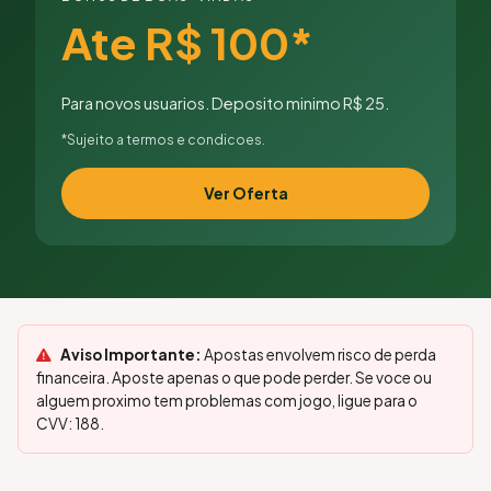
Ate R$ 100*
Para novos usuarios. Deposito minimo R$ 25.
*Sujeito a termos e condicoes.
Ver Oferta
Aviso Importante:
Apostas envolvem risco de perda
financeira. Aposte apenas o que pode perder. Se voce ou
alguem proximo tem problemas com jogo, ligue para o
CVV: 188.