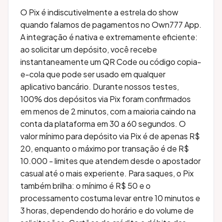
O Pix é indiscutivelmente a estrela do show
quando falamos de pagamentos no Own777 App.
A integração é nativa e extremamente eficiente:
ao solicitar um depósito, você recebe
instantaneamente um QR Code ou código copia-
e-cola que pode ser usado em qualquer
aplicativo bancário. Durante nossos testes,
100% dos depósitos via Pix foram confirmados
em menos de 2 minutos, com a maioria caindo na
conta da plataforma em 30 a 60 segundos. O
valor mínimo para depósito via Pix é de apenas R$
20, enquanto o máximo por transação é de R$
10.000 - limites que atendem desde o apostador
casual até o mais experiente. Para saques, o Pix
também brilha: o mínimo é R$ 50 e o
processamento costuma levar entre 10 minutos e
3 horas, dependendo do horário e do volume de