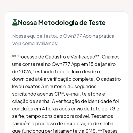
Nossa Metodologia de Teste
Nossa equipe testou o Own777 App na pratica.
Veja como avaliamos:
**Processo de Cadastro e Verificação**: Criamos
uma conta real no Own777 App em 15 de janeiro
de 2026, testando todo o fluxo desde o
download até a verificação completa. O cadastro
levou exatos 3 minutos e 40 segundos,
solicitando apenas CPF, e-mail, telefone e
criação de senha. A verificação de identidade foi
concluída em 4 horas após envio de foto do RG e
selfie, tempo considerado razoável. Testamos
também o processo de recuperação de senha,
que funcionou perfeitamente via SMS. **Testes