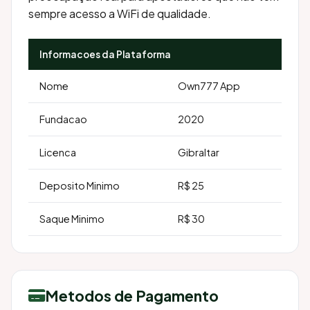
sempre acesso a WiFi de qualidade.
Informacoes da Plataforma
Nome
Own777 App
Fundacao
2020
Licenca
Gibraltar
Deposito Minimo
R$ 25
Saque Minimo
R$ 30
Metodos de Pagamento