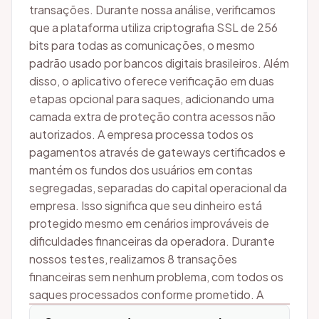
transações. Durante nossa análise, verificamos
que a plataforma utiliza criptografia SSL de 256
bits para todas as comunicações, o mesmo
padrão usado por bancos digitais brasileiros. Além
disso, o aplicativo oferece verificação em duas
etapas opcional para saques, adicionando uma
camada extra de proteção contra acessos não
autorizados. A empresa processa todos os
pagamentos através de gateways certificados e
mantém os fundos dos usuários em contas
segregadas, separadas do capital operacional da
empresa. Isso significa que seu dinheiro está
protegido mesmo em cenários improváveis de
dificuldades financeiras da operadora. Durante
nossos testes, realizamos 8 transações
financeiras sem nenhum problema, com todos os
saques processados conforme prometido. A
transparência nos termos de serviço e a