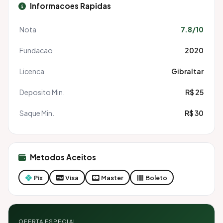
Informacoes Rapidas
Nota
7.8/10
Fundacao
2020
Licenca
Gibraltar
Deposito Min.
R$ 25
Saque Min.
R$ 30
Metodos Aceitos
Pix
Visa
Master
Boleto
OFERTA ESPECIAL