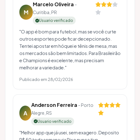
Marcelo Oliveira
-
M
Curitiba, PR
Usuario verificado
"O app é bom para futebol, mas se você curte
outros esportes pode ficar decepcionado.
Tentei apostar em hóquei e tênis de mesa, mas
os mercados são bem limitados. Para Brasileirão
e Champions é excelente, mas precisam
melhorar a variedade."
Publicado em 28/02/2026
Anderson Ferreira
- Porto
A
Alegre, RS
Usuario verificado
"Melhor app que já usei, sem exagero. Deposito
R$ 50 toda semana via Pix e nunca tive