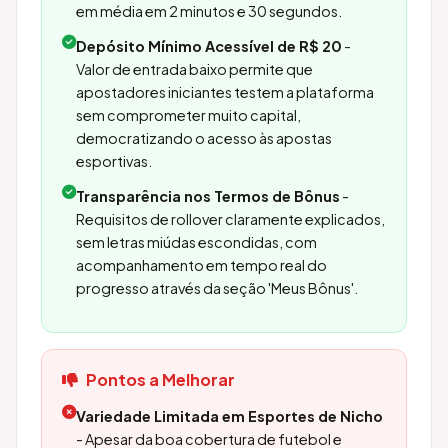
em média em 2 minutos e 30 segundos.
Depósito Mínimo Acessível de R$ 20
-
Valor de entrada baixo permite que
apostadores iniciantes testem a plataforma
sem comprometer muito capital,
democratizando o acesso às apostas
esportivas.
Transparência nos Termos de Bônus
-
Requisitos de rollover claramente explicados,
sem letras miúdas escondidas, com
acompanhamento em tempo real do
progresso através da seção 'Meus Bônus'.
Pontos a Melhorar
Variedade Limitada em Esportes de Nicho
- Apesar da boa cobertura de futebol e