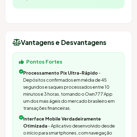
Vantagens e Desvantagens
Pontos Fortes
Processamento Pix Ultra-Rápido
-
Depósitos confirmados em média de 45
segundos e saques processados entre 10
minutos e 3 horas, tornando o Own777 App
um dos mais ágeis do mercado brasileiro em
transações financeiras.
Interface Mobile Verdadeiramente
Otimizada
- Aplicativo desenvolvido desde
o início para smartphones, com navegação