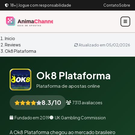
18+ | Jogue com responsabilidade
Contato
Sobre
Inicio
Reviews
Atualizado em 05/02/2026
Ok8 Plataforma
Ok8 Plataforma
Plataforma de apostas online
8.3/10
7313 avaliacoes
Fundado em 2019
UK Gambling Commission
A Ok8 Plataforma chegou ao mercado brasileiro