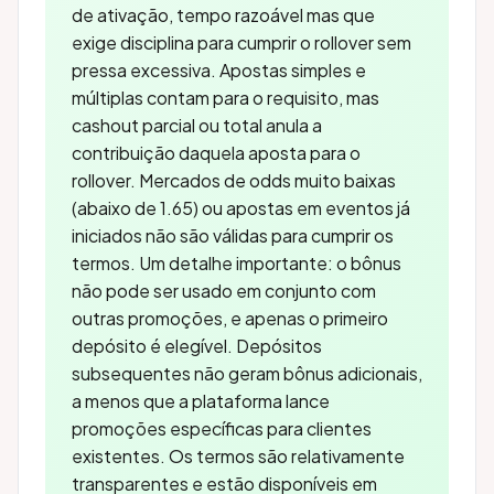
de ativação, tempo razoável mas que
exige disciplina para cumprir o rollover sem
pressa excessiva. Apostas simples e
múltiplas contam para o requisito, mas
cashout parcial ou total anula a
contribuição daquela aposta para o
rollover. Mercados de odds muito baixas
(abaixo de 1.65) ou apostas em eventos já
iniciados não são válidas para cumprir os
termos. Um detalhe importante: o bônus
não pode ser usado em conjunto com
outras promoções, e apenas o primeiro
depósito é elegível. Depósitos
subsequentes não geram bônus adicionais,
a menos que a plataforma lance
promoções específicas para clientes
existentes. Os termos são relativamente
transparentes e estão disponíveis em