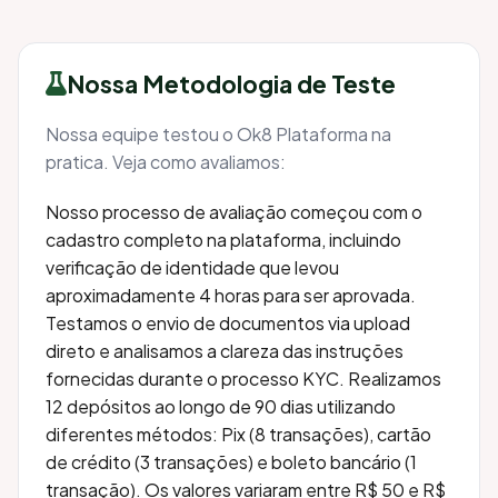
Nossa Metodologia de Teste
Nossa equipe testou o Ok8 Plataforma na
pratica. Veja como avaliamos:
Nosso processo de avaliação começou com o
cadastro completo na plataforma, incluindo
verificação de identidade que levou
aproximadamente 4 horas para ser aprovada.
Testamos o envio de documentos via upload
direto e analisamos a clareza das instruções
fornecidas durante o processo KYC. Realizamos
12 depósitos ao longo de 90 dias utilizando
diferentes métodos: Pix (8 transações), cartão
de crédito (3 transações) e boleto bancário (1
transação). Os valores variaram entre R$ 50 e R$