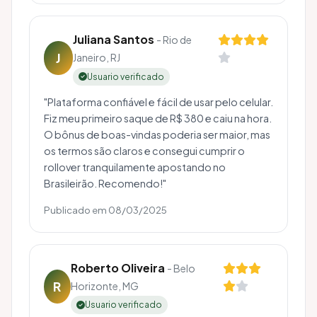
Juliana Santos
- Rio de
J
Janeiro, RJ
Usuario verificado
"Plataforma confiável e fácil de usar pelo celular.
Fiz meu primeiro saque de R$ 380 e caiu na hora.
O bônus de boas-vindas poderia ser maior, mas
os termos são claros e consegui cumprir o
rollover tranquilamente apostando no
Brasileirão. Recomendo!"
Publicado em 08/03/2025
Roberto Oliveira
- Belo
R
Horizonte, MG
Usuario verificado