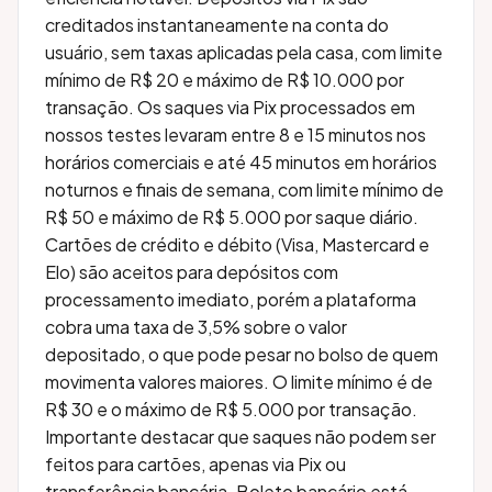
creditados instantaneamente na conta do
usuário, sem taxas aplicadas pela casa, com limite
mínimo de R$ 20 e máximo de R$ 10.000 por
transação. Os saques via Pix processados em
nossos testes levaram entre 8 e 15 minutos nos
horários comerciais e até 45 minutos em horários
noturnos e finais de semana, com limite mínimo de
R$ 50 e máximo de R$ 5.000 por saque diário.
Cartões de crédito e débito (Visa, Mastercard e
Elo) são aceitos para depósitos com
processamento imediato, porém a plataforma
cobra uma taxa de 3,5% sobre o valor
depositado, o que pode pesar no bolso de quem
movimenta valores maiores. O limite mínimo é de
R$ 30 e o máximo de R$ 5.000 por transação.
Importante destacar que saques não podem ser
feitos para cartões, apenas via Pix ou
transferência bancária. Boleto bancário está