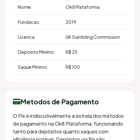
Nome
Ok8 Plataforma
Fundacao
2019
Licenca
UK Gambling Commission
Deposito Minimo
R$ 25
Saque Minimo
R$ 100
Metodos de Pagamento
O Pix é indiscutivelmente a estrela dos métodos
de pagamento na Ok8 Plataforma, funcionando
tanto para depósitos quanto saques com
eficiência notável. Depósitos via Pix são