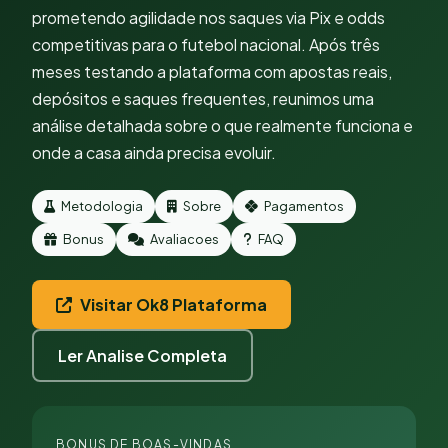
prometendo agilidade nos saques via Pix e odds
competitivas para o futebol nacional. Após três
meses testando a plataforma com apostas reais,
depósitos e saques frequentes, reunimos uma
análise detalhada sobre o que realmente funciona e
onde a casa ainda precisa evoluir.
Metodologia
Sobre
Pagamentos
Bonus
Avaliacoes
FAQ
Visitar Ok8 Plataforma
Ler Analise Completa
BONUS DE BOAS-VINDAS