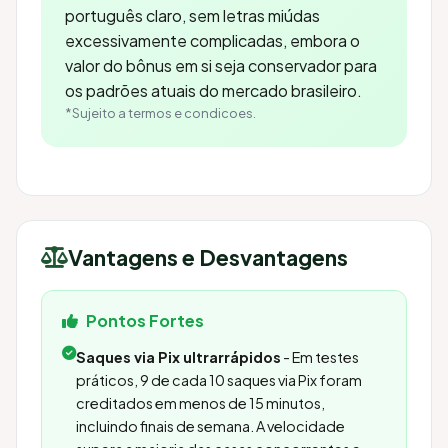
português claro, sem letras miúdas
excessivamente complicadas, embora o
valor do bônus em si seja conservador para
os padrões atuais do mercado brasileiro.
*Sujeito a termos e condicoes.
Vantagens e Desvantagens
Pontos Fortes
Saques via Pix ultrarrápidos
- Em testes
práticos, 9 de cada 10 saques via Pix foram
creditados em menos de 15 minutos,
incluindo finais de semana. A velocidade