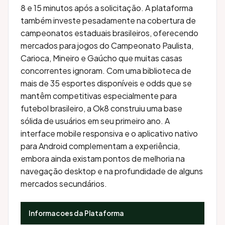
8 e 15 minutos após a solicitação. A plataforma
também investe pesadamente na cobertura de
campeonatos estaduais brasileiros, oferecendo
mercados para jogos do Campeonato Paulista,
Carioca, Mineiro e Gaúcho que muitas casas
concorrentes ignoram. Com uma biblioteca de
mais de 35 esportes disponíveis e odds que se
mantêm competitivas especialmente para
futebol brasileiro, a Ok8 construiu uma base
sólida de usuários em seu primeiro ano. A
interface mobile responsiva e o aplicativo nativo
para Android complementam a experiência,
embora ainda existam pontos de melhoria na
navegação desktop e na profundidade de alguns
mercados secundários.
Informacoes da Plataforma